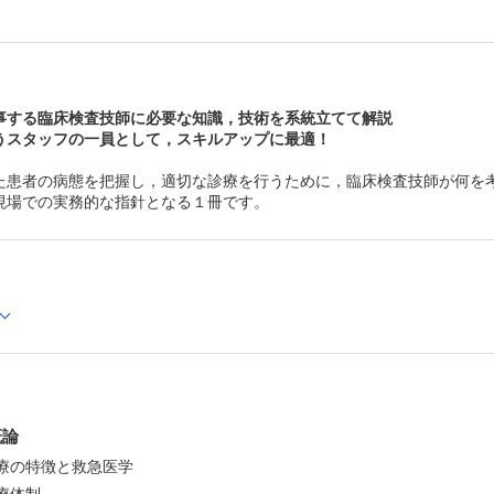
Ⅱ-17 出血傾向と血栓形成
Ⅲ 救急疾患と診療
Ⅲ-1 中枢神経系疾患
Ⅲ-2 循環器系疾患
Ⅲ-3 呼吸器系疾患
Ⅲ-4 消化器系疾患
事する臨床検査技師に必要な知識，技術を系統立てて解説
Ⅲ-5 泌尿器・生殖器系疾患
うスタッフの一員として，スキルアップに最適！
Ⅲ-6 内分泌・代謝系疾患
Ⅲ-7 膠原病・免疫系疾患，血液疾患
た患者の病態を把握し，適切な診療を行うために，臨床検査技師が何を
Ⅲ-8 運動器系疾患
現場での実務的な指針となる１冊です。
Ⅲ-9 敗血症・敗血症性ショック
Ⅲ-10 特殊感染症
Ⅲ-11 外傷
Ⅲ-12 熱傷
Ⅲ-13 急性中毒
Ⅲ-14 環境障害・溺水
Ⅲ-15 刺咬症
Ⅲ-16 アナフィラキシー
Ⅳ 小児救急
Ⅴ 高齢者救急
Ⅵ 救急医療と臨床検査
Ⅵ-1 救急検査のあり方
概論
Ⅵ-2 救急検査における安全管理
医療の特徴と救急医学
Ⅵ-3 検査総合管理
Ⅵ-4 生理機能検査