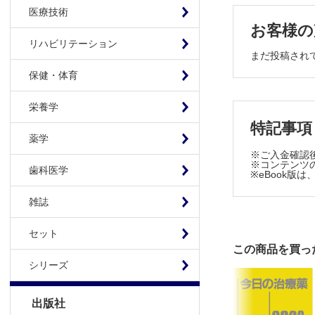
Ⅱ-8 呼吸
医療技術
Ⅱ-9 咳（
お客様の
Ⅱ-10 吐
リハビリテーション
まだ投稿され
Ⅱ-11 悪
保健・体育
Ⅱ-12 腹痛
Ⅱ-13 下痢
栄養学
Ⅱ-14 腰
特記事項
Ⅱ-15 乏
薬学
Ⅱ-16 血尿
※ご入金確認
Ⅱ-17 出
※コンテンツの
歯科医学
※eBook
Ⅲ 救急疾患
雑誌
Ⅲ-1 中枢
Ⅲ-2 循環
セット
Ⅲ-3 呼吸
この商品を買っ
Ⅲ-4 消化
シリーズ
Ⅲ-5 泌尿
Ⅲ-6 内分
出版社
Ⅲ-7 膠原