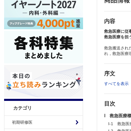
商品情報
内容
救急医療に従
救急医療を担
救急搬送され
れ，救急医療
序文
すべてを表示
目次
カテゴリ
Ⅰ 救急医療
初期研修医
Ⅰ-1 救急