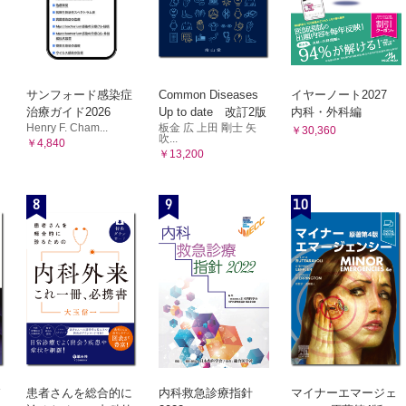
検査
学・免疫検査
検査
検査と関連業務
サンフォード感染症
Common Diseases
イヤーノート2027
染症検査
治療ガイド2026
Up to date 改訂2版
内科・外科編
興感染症と輸入感染症
Henry F. Cham...
板金 広 上田 剛士 矢
￥30,360
吹...
T
￥4,840
￥13,200
中乱用薬物検査キット
毒物検査における迅速検査法
8
9
10
急検査における精度保証
救急医療におけるパニック値の位置づけ
との連携
患者さんを総合的に
内科救急診療指針
マイナーエマージェ