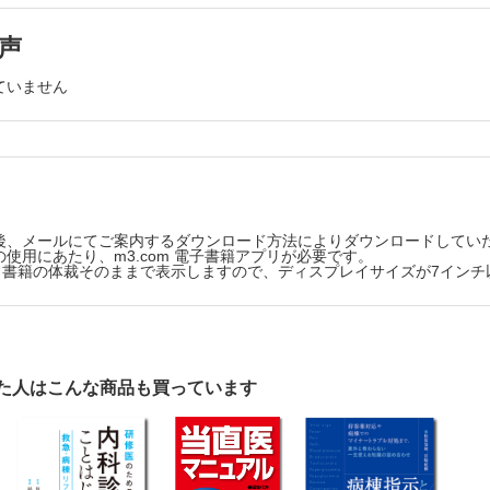
困難
咳嗽）・痰（喀痰），喀血
声
血・下血
ていません
心・嘔吐
痛・背部痛
尿・無尿
後、メールにてご案内するダウンロード方法によりダウンロードしてい
血傾向と血栓形成
使用にあたり、m3.com 電子書籍アプリが必要です。
版は、書籍の体裁そのままで表示しますので、ディスプレイサイズが7イン
と診療
神経系疾患
器系疾患
器系疾患
た人はこんな商品も買っています
器系疾患
器・生殖器系疾患
泌・代謝系疾患
病・免疫系疾患，血液疾患