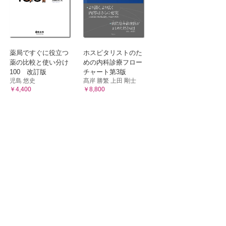
薬局ですぐに役立つ
ホスピタリストのた
薬の比較と使い分け
めの内科診療フロー
100 改訂版
チャート第3版
児島 悠史
髙岸 勝繁 上田 剛士
￥4,400
￥8,800