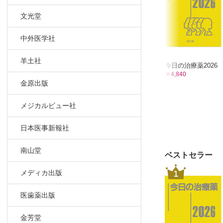
Ⅲ-8 運動
文光堂
Ⅲ-9 敗血
Ⅲ-10 特
中外医学社
Ⅲ-11 外傷
Ⅲ-12 熱傷
羊土社
今日の治療薬2026
Ⅲ-13 急
￥4,840
Ⅲ-14 環
金原出版
Ⅲ-15 刺咬
メジカルビュー社
Ⅲ-16 ア
Ⅳ 小児救急
日本医事新報社
Ⅴ 高齢者救
南山堂
Ⅵ 救急医
ベストセラー
Ⅵ-1 救急
1
メディカ出版
Ⅵ-2 救急
Ⅵ-3 検査
医歯薬出版
Ⅵ-4 生理
Ⅵ-5 血液
金芳堂