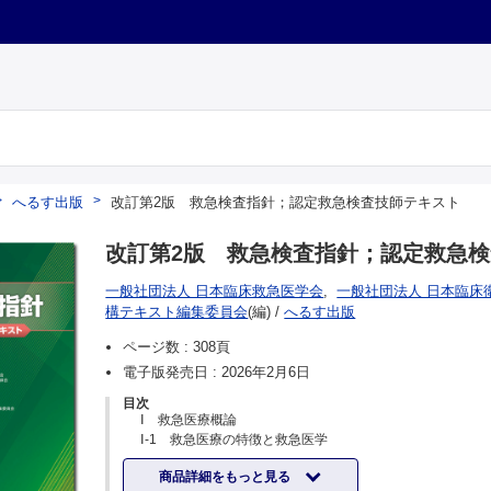
へるす出版
改訂第2版 救急検査指針；認定救急検査技師テキスト
改訂第2版 救急検査指針；認定救急
一般社団法人 日本臨床救急医学会
,
一般社団法人 日本臨床
構テキスト編集委員会
(編)
/
へるす出版
ページ数 :
308頁
電子版発売日 :
2026年2月6日
目次
Ⅰ 救急医療概論
Ⅰ-1 救急医療の特徴と救急医学
Ⅰ-2 救急医療体制
商品詳細をもっと見る
Ⅰ-3 救命の連鎖—命を救うための重要なフレームワーク