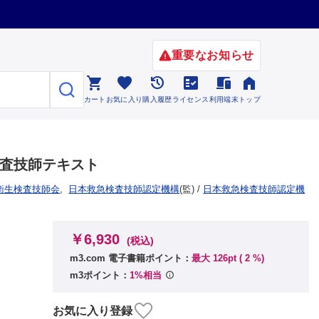
重要なお知らせ






カート
お気に入り
購入履歴
ライセンス
利用端末
トップ
検査技師テキスト
衛生検査技師会
,
日本救急検査技師認定機構
(監)
/
日本救急検査技師認定機
￥6,930
(税込)
m3.com 電子書籍ポイント：
最大 126pt (
2
%)
m3ポイント：
1%相当
お気に入り登録