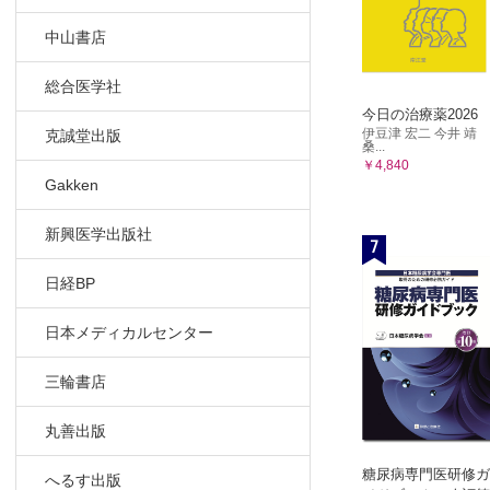
Ⅵ-6 一般
Ⅵ-7 生化
中山書店
Ⅵ-8 血液
総合医学社
Ⅵ-9 輸血
今日の治療薬2026
Ⅵ-10 感
伊豆津 宏二 今井 靖
克誠堂出版
Ⅵ-11 新
桑...
￥4,840
Ⅵ-12 POC
Gakken
Ⅵ-13 尿
Ⅵ-14 薬
新興医学出版社
7
Ⅵ-15 救
Ⅵ-16 
日経BP
Ⅶ 他の職種
日本メディカルセンター
三輪書店
丸善出版
糖尿病専門医研修ガ
へるす出版