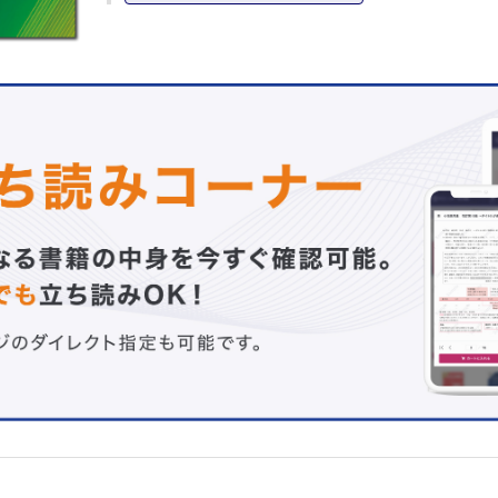
Ⅰ-4 侵襲と生体反応
Ⅰ-5 救急初期診療
Ⅰ-6 根本治療
Ⅰ-7 集中治療
Ⅰ-8 災害医療
Ⅰ-9 脳死判定
Ⅰ-10 医療安全
Ⅰ-11 救急医療における倫理
Ⅱ 救急の症候と診療
Ⅱ-1 ショック
Ⅱ-2 意識障害と失神
Ⅱ-3 頭痛とめまい
Ⅱ-4 痙攣とてんかん
Ⅱ-5 運動麻痺，感覚消失・鈍麻
Ⅱ-6 体温の異常
Ⅱ-7 胸痛・動悸
Ⅱ-8 呼吸困難
Ⅱ-9 咳（咳嗽）・痰（喀痰），喀血
Ⅱ-10 吐血・下血
Ⅱ-11 悪心・嘔吐
Ⅱ-12 腹痛
Ⅱ-13 下痢
Ⅱ-14 腰痛・背部痛
Ⅱ-15 乏尿・無尿
Ⅱ-16 血尿