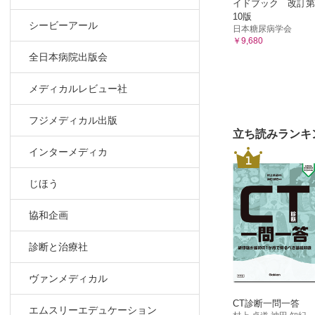
イドブック 改訂第
10版
シービーアール
日本糖尿病学会
￥9,680
全日本病院出版会
メディカルレビュー社
フジメディカル出版
立ち読みランキ
インターメディカ
1
じほう
協和企画
診断と治療社
ヴァンメディカル
CT診断一問一答
エムスリーエデュケーション