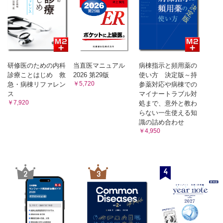
器系疾患
症・敗血症性ショック
殊感染症
研修医のための内科
当直医マニュアル
病棟指示と頻用薬の
性中毒
診療ことはじめ 救
2026 第29版
使い方 決定版～持
境障害・溺水
￥5,720
急・病棟リファレン
参薬対応や病棟での
ス
マイナートラブル対
症
￥7,920
処まで、意外と教わ
ナフィラキシー
らない一生使える知
識の詰め合わせ
￥4,950
急
療と臨床検査
検査のあり方
4
2
3
検査における安全管理
総合管理
機能検査
ガス分析