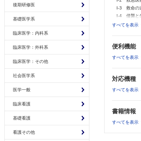
Ⅰ-2 救急
後期研修医
Ⅰ-3 救
Ⅰ-4 侵襲
基礎医学系
Ⅰ-5 救急
すべてを表示
Ⅰ-6 根本治
臨床医学：内科系
Ⅰ-7 集中治
便利機能
Ⅰ-8 災害医
臨床医学：外科系
Ⅰ-9 脳死判
すべてを表示
臨床医学：その他
Ⅰ-10 医療
Ⅰ-11 救
社会医学系
対応機種
Ⅱ 救急の症
Ⅱ-1 ショ
すべてを表示
医学一般
Ⅱ-2 意識
臨床看護
Ⅱ-3 頭痛
書籍情報
Ⅱ-4 痙攣
基礎看護
Ⅱ-5 運動
すべてを表示
Ⅱ-6 体温
看護その他
Ⅱ-7 胸痛