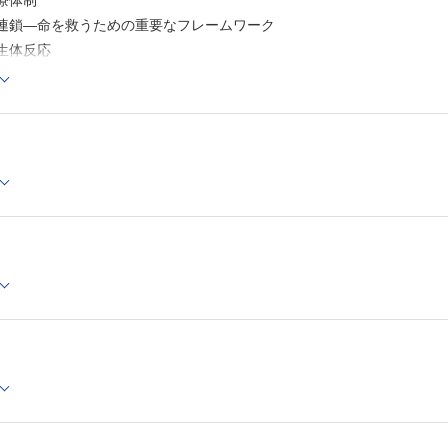
医療体制
Ⅵ-5 血液ガス分析
命の連鎖—命を救うための重要なフレームワーク
Ⅵ-6 一般検査
Ⅵ-7 生化学・免疫検査
と生体反応
Ⅵ-8 血液検査
初期診療
Ⅵ-9 輸血検査と関連業務
療
Ⅵ-10 感染症検査
Ⅵ-11 新興感染症と輸入感染症
療
Ⅵ-12 POCT
療
Ⅵ-13 尿中乱用薬物検査キット
Ⅵ-14 薬毒物検査における迅速検査法
定
Ⅵ-15 救急検査における精度保証
安全
Ⅵ-16 救急医療におけるパニック値の位置づけ
急医療における倫理
Ⅶ 他の職種との連携
候と診療
ック
障害と失神
とめまい
とてんかん
麻痺，感覚消失・鈍麻
の異常
・動悸