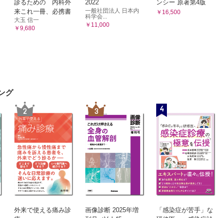
診るための 内科外
2022
ンシー 原著第4版
一般社団法人 日本内
来これ一冊、必携書
￥16,500
科学会...
大玉 信一
￥11,000
￥9,680
ング
4
2
3
外来で使える痛み診
画像診断 2025年増
「感染症が苦手」な