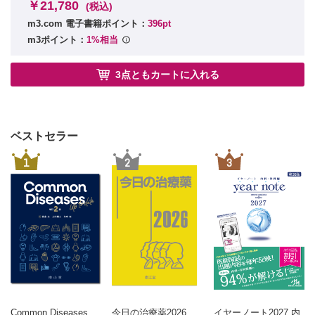
発熱総論
まとめ
￥21,780
(税込)
25. ICUにおける皮膚疾患はどのように診療すべきか？〈善家由香理〉
発熱鑑別疾患
m3.com 電子書籍ポイント：
396pt
ICUで遭遇する主な皮膚疾患総論
発熱鑑別のための有用なバイオマーカーとは
ICUで遭遇する主な皮膚疾患各論
m3ポイント：
1%相当
発熱は予後不良か
中毒疹とは何か
16. ICUにおいて，電解質異常はどのように診療すべきか？
26. ICUにおける眼科疾患はどのように診療すべきか？〈中尾武史〉
3点ともカートに入れる
〈村上大道〉
総 論
各 論
総 論
真菌性眼内炎をどのように疑い，どのように治療するか
ICUでよく遭遇する電解質異常
集中治療医が知っておくべき眼科の知識
輸液・輸血に関わる電解質異常
27. 固形がん患者の集中治療はどのようにすべきか？〈望月俊明〉
ベストセラー
総 論
治 療
がん患者におけるICU入室判断の考え方
プロトコルの利用
1
2
3
固形がん患者の術後ICU管理
17. ICUにおいて，急性腎障害はどのように診療すべきか？
ICUで化学療法を行う際の注意点
〈岸 誠司〉
固形がん患者におけるTLSの予防と治療
固形がん患者に対するステロイド投与
ICUにおける急性腎障害の頻度と原因
がん患者のICU退室後経過とICU転帰
確定診断と診断補助／AKI発症予測バイオマーカー
28. ICUにおいて，リハビリテーションはどのように行うべきか？〈中
AKIの病態
西信人〉
体液量の状態とAKI管理
総 論
輸液管理の基本的な考え方
診 断
治 療
腎灌流圧の管理
予 後
RRT開始時期に関する最新の知見
29. ICU患者の家族“PICS—F”を意識した診療とはどのようなものか？
Common Diseases
今日の治療薬2026
イヤーノート2027 内
長期的な予後