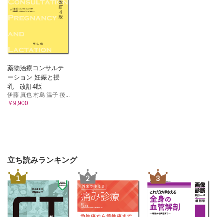
総 論
診 断
治療と予後
消毒薬は何を使用すべきか
まとめ
25. ICUにおける皮膚疾患はどのように診療すべきか？〈善
薬物治療コンサルテ
家由香理〉
ーション 妊娠と授
ICUで遭遇する主な皮膚疾患総論
乳 改訂4版
ICUで遭遇する主な皮膚疾患各論
伊藤 真也 村島 温子 後...
￥9,900
中毒疹とは何か
26. ICUにおける眼科疾患はどのように診療すべきか？〈中
尾武史〉
総 論
各 論
真菌性眼内炎をどのように疑い，どのように治療するか
立ち読みランキング
集中治療医が知っておくべき眼科の知識
1
2
3
27. 固形がん患者の集中治療はどのようにすべきか？〈望月
俊明〉
総 論
がん患者におけるICU入室判断の考え方