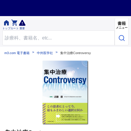


書籍
メニュー
トップ
カート
重要
m3.com 電子書籍
中外医学社
集中治療Controversy