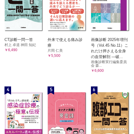
固形がん患者の術後ICU管理
ICUで化学療法を行う際の注意点
固形がん患者におけるTLSの予防と治療
固形がん患者に対するステロイド投与
がん患者のICU退室後経過とICU転帰
28. ICUにおいて，リハビリテーションはどのように行うべ
CT診断一問一答
外来で使える痛み診
画像診断 2025年増刊
きか？〈中西信人〉
村上 卓道 神田 知紀
療
号（Vol.45 No.11）こ
￥6,490
片岡 仁美
れだけ押さえる全身
総 論
￥5,500
の血管解剖 ―破...
診 断
画像診断実行編集委員
治 療
会 森...
￥6,600
予 後
29. ICU患者の家族“PICS—F”を意識した診療とはどのよう
なものか？〈白崎加純〉
4
5
6
総 論
診 断
治 療
予 後
30. ICU患者のアドバンス・ケア・プランニングはどのよう
に行うべきか？〈鍋島正慶〉
総 論