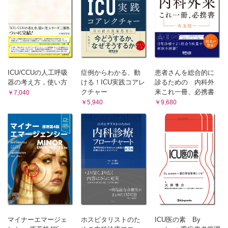
口 亮〉
司〉
総 論
ICUにおける急性腎障害の頻度と原因
確定診断と診断補助／AKI発症予測バイオマーカー
薬剤投与のタイミング
AKIの病態
どの抗潰瘍薬を使用すべきか？
体液量の状態とAKI管理
早期経腸栄養は抗潰瘍薬の代わりになるか？
輸液管理の基本的な考え方
ストレス潰瘍予防による予後への影響
腎灌流圧の管理
RRT開始時期に関する最新の知見
ICU/CCUの人工呼吸
症例からわかる、動
患者さんを総合的に
10. 重症患者に対する栄養療法はどのように行うべきか？
長期的な予後
〈宮城朋果，中村謙介〉
器の考え方，使い方
ける！ICU実践コアレ
診るための 内科外
フォローアップと長期ケアの必要性
クチャー
来これ一冊、必携書
￥7,040
総 論
18. ICUにおける急性血液浄化療法の管理はどのようにすべきか？
￥5,940
￥9,680
栄養療法における重症患者の特徴
〈原 嘉孝〉
栄養療法の実践的アプローチ
総 論
適 応
栄養療法は患者の予後に影響を及ぼすか？
急性血液浄化療法導入のタイミング
11. 緊急上部消化管出血に対してどのように対応すべきか?
サイトカイン吸着の是非
〈西村朋之〉
ICUの重症患者における大規模RCTの限界
総 論
19. ICUにおけるECMO管理はどのように診療すべきか？〈梅井菜央〉
総 論
どのように疑い，診断するか？
適応疾患
治 療
ECMO中の人工呼吸器設定はどのようにすべきか？
予 後
ECMO中の栄養療法はどのように行うか？
補足：サイトメガロウイルス再活性化の予防は予後を改善する
ECMO中の抗凝固療法はどのように行うか？
か
20. ICUにおける凝固線溶異常はどのように診療すべきか？〈小網博
マイナーエマージェ
ホスピタリストのた
ICU医の素 By
之〉