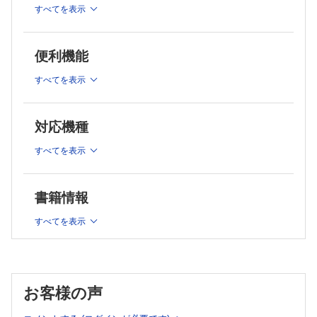
ICU〜
循環管理のトピックス
すべてを表示
9. ICUにおいて，潰瘍予防はどのように行うべきか？〈出口 亮〉
夜間・週末のICU入室と患者予後
総 論
2. 病態生理を意識した集中治療管理はどのように行うべき
薬剤投与のタイミング
か？〈鈴木浩大〉
便利機能
どの抗潰瘍薬を使用すべきか？
はじめに
早期経腸栄養は抗潰瘍薬の代わりになるか？
すべてを表示
ストレス潰瘍予防による予後への影響
診 断
10. 重症患者に対する栄養療法はどのように行うべきか？〈宮城朋果，
3. ICUにおいて，気道管理はどのように行うべきか？〈勝又
中村謙介〉
祥文〉
総 論
対応機種
総 論
栄養療法における重症患者の特徴
栄養療法の実践的アプローチ
各 論
すべてを表示
栄養療法は患者の予後に影響を及ぼすか？
4. ICUにおいて，人工呼吸管理はどのように行うべきか？
11. 緊急上部消化管出血に対してどのように対応すべきか?〈西村朋
〈早川 桂〉
之〉
書籍情報
総 論
総 論
どのように疑い，診断するか？
PEEPの設定に関するcontroversy
すべてを表示
治 療
換気の設定に関するcontroversy
予 後
5. ICUにおける肺炎はどのように診療すべきか？〈神後宏
補足：サイトメガロウイルス再活性化の予防は予後を改善するか
一〉
12. ICUにおける肝障害はどのように診療すべきか？〈政所祐太郎〉
はじめに
総 論
考 察
お客様の声
診断と治療
治 療
6. ICUにおいて，抗菌薬はどのように使用すべきか？〈橋本
人工肝補助療法はどのように行うか