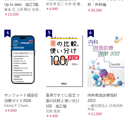
〈白崎加純〉
伊豆津 宏二 今井 靖 桑...
Up to date 改訂2版
科・外科編
フォローアップと長期ケアの必要性
総 論
￥4,840
板金 広 上田 剛士 矢吹...
￥30,360
診 断
18. ICUにおける急性血液浄化療法の管理はどのようにすべ
￥13,200
治 療
きか？〈原 嘉孝〉
予 後
総 論
30. ICU患者のアドバンス・ケア・プランニングはどのように行うべき
適 応
4
5
6
か？〈鍋島正慶〉
総 論
急性血液浄化療法導入のタイミング
ICUにおけるACPの意義と課題
サイトカイン吸着の是非
ACP導入の障壁
ICUの重症患者における大規模RCTの限界
ICUにおけるACPの実践
19. ICUにおけるECMO管理はどのように診療すべきか？
今後の研究課題と展望
〈梅井菜央〉
31. 成人集中治療医が小児ICU診療を行う際に注意すべきことは何か？
〈石原唯史〉
総 論
背 景
適応疾患
重症小児における手技
ECMO中の人工呼吸器設定はどのようにすべきか？
重症小児における人工呼吸管理
ECMO中の栄養療法はどのように行うか？
重症小児における循環管理
重症小児の脳神経管理
サンフォード感染症
薬局ですぐに役立つ
内科救急診療指針
ECMO中の抗凝固療法はどのように行うか？
輸 血
治療ガイド2026
薬の比較と使い分け
2022
20. ICUにおける凝固線溶異常はどのように診療すべきか？
鎮静・鎮痛
Henry F. Cham...
一般社団法人 日本内科
100 改訂版
〈小網博之〉
学会...
透 析
￥4,840
児島 悠史
￥11,000
総 論
32. 日本と海外におけるICUの違いと特徴はどのようなものがあるか？
￥4,400
〈小野雄一郎〉
診 断
総 論
治 療