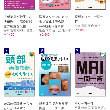
ICUにおけるACPの意義と課題
ACP導入の障壁
ICUにおけるACPの実践
「感染症が苦手」な
医療スタッフのカン
腹部エコー 一問一
今後の研究課題と展望
研修医へ 感染症診
タン実践！英会話
答
31. 成人集中治療医が小児ICU診療を行う際に注意すべきこ
松本 直樹 渡邊 幸信
療の極意を伝授
web動画＆音声付
とは何か？〈石原唯史〉
￥5,940
松本 哲哉 石和田 稔彦 ...
亀山 周二 佐々江 龍一郎
￥4,400
￥2,640
背 景
重症小児における手技
重症小児における人工呼吸管理
7
8
9
重症小児における循環管理
重症小児の脳神経管理
輸 血
鎮静・鎮痛
透 析
32. 日本と海外におけるICUの違いと特徴はどのようなもの
があるか？〈小野雄一郎〉
総 論
日本とオーストラリアのICUの比較
将来向かうべきICU診療の方向
頭部画像診断をもっ
好発部位でみる皮膚
MRI一問一答
33. ICUを対象とした臨床研究はどのように行うべきか？
平井 俊範 工藤 與亮 堀...
とわかりやすく
疾患アトラス 頭