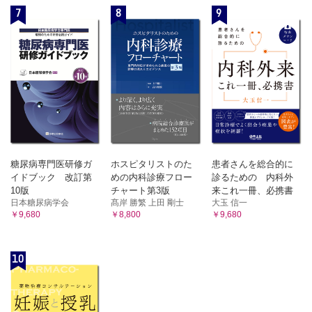
日本とオーストラリアのICUの比較
7
8
9
21. ICUにおいて，血糖管理はどのように行うべきか？〈矢
将来向かうべきICU診療の方向
田部智昭〉
33. ICUを対象とした臨床研究はどのように行うべきか？〈錦見満暁〉
総論：ICUを対象とした臨床研究を行う意義
総 論
ICUを対象とした臨床研究の特徴
管 理
ICUを対象とした臨床研究の問題点
ICUにおける低血糖発作
ICUにおけるRCTの実現に向けて
高血糖はどこまで許容できるか
34. ICUデータベースは集中治療のどのような将来を担うのか？〈熊澤
淳史〉
22. ICUにおける血液疾患はどのように診療すべきか？〈高
総論：ICUデータベース構築の意義
橋康之〉
ICUデータベース構築の方法と実際
総 論
ICUデータベースの活用と諸外国の現状
治 療
ICUデータベースの問題点
糖尿病専門医研修ガ
ホスピタリストのた
患者さんを総合的に
ICUデータベースの未来
予 後
イドブック 改訂第
めの内科診療フロー
診るための 内科外
35. 次世代のICUはどのようなものか？〈高木俊介〉
23. ICUにおける鎮静鎮痛管理はどのように行うべきか？
10版
チャート第3版
来これ一冊、必携書
医療デジタルトランスフォーメーションと現在のICUの問題点
〈福山唯太〉
日本糖尿病学会
髙岸 勝繁 上田 剛士
大玉 信一
遠隔集中治療とはどのようなものか
￥9,680
￥8,800
￥9,680
はじめに
遠隔集中治療の未来像
望まれる次世代ICUとは
鎮痛の基礎知識
索 引
鎮静の基礎知識
10
せん妄の基礎知識
鎮痛鎮静管理の実践
24. ICUにおけるカテーテル関連感染（CRBSI）はどのよう
に診療すべきか？〈安田英人〉