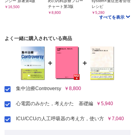
ンシー 原著第4版
めの内科診療フロー
system×重症患者管理
12. ICUにおける肝障害はどのように診療すべきか？〈政所
総 論
祐太郎〉
チャート第3版
レシピ
￥16,500
診 断
￥8,800
￥5,280
はじめに
治 療
すべてを表示
考 察
21. ICUにおいて，血糖管理はどのように行うべきか？〈矢田部智昭〉
総 論
治 療
管 理
人工肝補助療法はどのように行うか
ICUにおける低血糖発作
よく一緒に購入されている商品
13. ICUにおいて，神経集中治療はどのように行うべきか？
高血糖はどこまで許容できるか
〈岡𥔎智哉〉
22. ICUにおける血液疾患はどのように診療すべきか？〈高橋康之〉
総 論
総 論
治 療
+
+
どのような脳神経モニタリングデバイスがあるか？
予 後
脳神経モニタリングは脳予後を改善するか
23. ICUにおける鎮静鎮痛管理はどのように行うべきか？〈福山唯太〉
治 療
はじめに
予 後
鎮痛の基礎知識
鎮静の基礎知識
集中治療Controversy
￥8,800
14. ICUにおける敗血症性脳症の診療はどのように行うべき
せん妄の基礎知識
か？〈井上茂亮〉
鎮痛鎮静管理の実践
総 論
24. ICUにおけるカテーテル関連感染（CRBSI）はどのように診療すべ
心電図のみかた，考えかた 基礎編
￥5,940
診 断
きか？〈安田英人〉
総 論
管理と治療
ICU/CCUの人工呼吸器の考え方，使い方
￥7,040
診 断
15. ICUにおける発熱はどのように診療すべきか？〈太田啓
治療と予後
介〉
消毒薬は何を使用すべきか