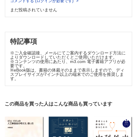
コメントする (ログインが必要です)
英樹〉
13. ICUにおいて，神経集中治療はどのように行うべきか？〈岡𥔎智
まだ投稿されていません
哉〉
総 論
総 論
Empiric therapyをどのように行うか？
どのような脳神経モニタリングデバイスがあるか？
De—escalationはどのように行うべきか？
脳神経モニタリングは脳予後を改善するか
ICUにおける抗菌薬適正使用支援（AS）
治 療
予 後
7. 集中治療が必要な新興・輸入感染症はどのように診療す
特記事項
14. ICUにおける敗血症性脳症の診療はどのように行うべきか？〈井上
べきか？〈永瀬裕一朗，石金正裕〉
茂亮〉
総 論
※ご入金確認後、メールにてご案内するダウンロード方法に
総 論
よりダウンロードしていただくとご使用いただけます。
ICU管理を要する主な新興・輸入感染症
診 断
※コンテンツの使用にあたり、m3.com 電子書籍アプリが必
日本で遭遇する可能性のある新興・輸入感染症
管理と治療
要です。
※eBook版は、書籍の体裁そのままで表示しますので、ディ
15. ICUにおける発熱はどのように診療すべきか？〈太田啓介〉
重症マラリアはどのように管理すべきか
スプレイサイズが7インチ以上の端末でのご使用を推奨しま
発熱総論
将来，増加する可能性のあるICU管理の必要な輸入感染症
す。
発熱鑑別疾患
集中治療医が最低限押さえておくべき知識
発熱鑑別のための有用なバイオマーカーとは
8. ICUにおいて，循環管理はどのように行うべきか？〈竹内
発熱は予後不良か
一郎〉
16. ICUにおいて，電解質異常はどのように診療すべきか？〈村上大
道〉
この商品を買った人はこんな商品も買っています
総論 ：集中治療室における循環管理の総論
総 論
循環不全患者の管理
ICUでよく遭遇する電解質異常
循環作動薬の使い方
輸液・輸血に関わる電解質異常
治 療
循環管理のトピックス
プロトコルの利用
9. ICUにおいて，潰瘍予防はどのように行うべきか？〈出
17. ICUにおいて，急性腎障害はどのように診療すべきか？〈岸 誠