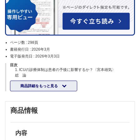
ページ数 :
298頁
書籍発行日 :
2026年3月
電子版発売日 :
2026年3月3日
目次
1. ICUの診療体制は患者の予後に影響するか？〈宮本雄気〉
総 論
ICU管理は予後を改善するか？〜患者選択（トリアージ）〜
商品詳細をもっと見る
どのようなICU体制が良いのか？〜人的配置（集中的ケアチームの構
成）〜
どのようなICU体制が良いのか？〜Open ICU vs. Closed ICU〜
夜間・週末のICU入室と患者予後
商品情報
2. 病態生理を意識した集中治療管理はどのように行うべきか？〈鈴木
浩大〉
はじめに
診 断
3. ICUにおいて，気道管理はどのように行うべきか？〈勝又祥文〉
内容
総 論