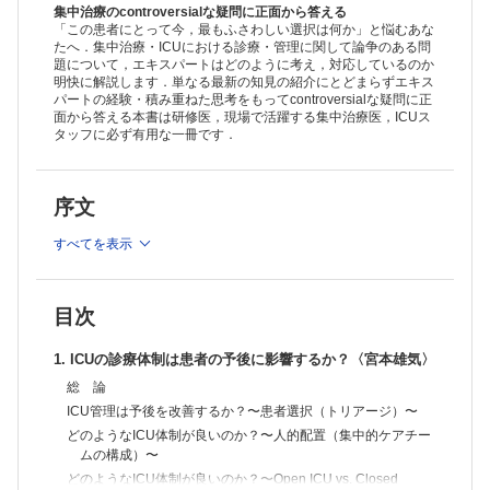
各 論
集中治療のcontroversialな疑問に正面から答える
4. ICUにおいて，人工呼吸管理はどのように行うべきか？〈早川 桂〉
「この患者にとって今，最もふさわしい選択は何か」と悩むあな
たへ．集中治療・ICUにおける診療・管理に関して論争のある問
総 論
題について，エキスパートはどのように考え，対応しているのか
PEEPの設定に関するcontroversy
明快に解説します．単なる最新の知見の紹介にとどまらずエキス
換気の設定に関するcontroversy
パートの経験・積み重ねた思考をもってcontroversialな疑問に正
5. ICUにおける肺炎はどのように診療すべきか？〈神後宏一〉
面から答える本書は研修医，現場で活躍する集中治療医，ICUス
総 論
タッフに必ず有用な一冊です．
診断と治療
6. ICUにおいて，抗菌薬はどのように使用すべきか？〈橋本英樹〉
総 論
序文
Empiric therapyをどのように行うか？
De—escalationはどのように行うべきか？
すべてを表示
ICUにおける抗菌薬適正使用支援（AS）
7. 集中治療が必要な新興・輸入感染症はどのように診療すべきか？
〈永瀬裕一朗，石金正裕〉
総 論
目次
ICU管理を要する主な新興・輸入感染症
日本で遭遇する可能性のある新興・輸入感染症
1. ICUの診療体制は患者の予後に影響するか？〈宮本雄気〉
重症マラリアはどのように管理すべきか
将来，増加する可能性のあるICU管理の必要な輸入感染症
総 論
集中治療医が最低限押さえておくべき知識
ICU管理は予後を改善するか？〜患者選択（トリアージ）〜
8. ICUにおいて，循環管理はどのように行うべきか？〈竹内一郎〉
どのようなICU体制が良いのか？〜人的配置（集中的ケアチー
総論 ：集中治療室における循環管理の総論
ムの構成）〜
循環不全患者の管理
どのようなICU体制が良いのか？〜Open ICU vs. Closed
循環作動薬の使い方