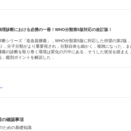
Ⅷ．混合表現型急性白血病
Ⅸ．芽球性形質細胞様樹状細胞腫瘍
Ⅹ．形質細胞への分化を示す腫瘍
Ⅺ．急性リンパ芽球性白血病
第3部 鑑別ポイント
病理診断における必携の一冊！WHO分類第5版対応の改訂版！
Ⅰ．骨髄病変を伴うリンパ球性腫瘍
Ⅱ．線維化をきたす骨髄病変の鑑別
断シリーズ「造血器腫瘍」，WHO分類第5版に対応した待望の第2版．初
COLUMN dry tap をきたす骨髄性腫瘍の鑑別
Ⅲ．骨髄低形成をきたす骨髄性腫瘍の鑑別
となり，分子分類がより重要視され，分類自体も細かく，複雑になった．ま
Ⅳ．巨核球の形態異常をきたす骨髄性腫瘍の鑑別
腫瘍の診断を取り巻く環境は変化の只中にある．そうした状況を踏まえ
Ⅴ．赤芽球系細胞の増加をきたす骨髄性腫瘍の鑑別
点，鑑別ポイントを解説した．
Ⅵ．好酸球増多をきたす骨髄病変の鑑別
第4部 臨床との連携
Ⅰ．MPN における疾患のリスク分類
Ⅱ．リンパ腫骨髄浸潤の臨床的意義
Ⅲ．造血細胞移植後の骨髄変化
Ⅳ．分子標的薬を含む薬剤治療後の骨髄像
Ⅴ．放射線障害と造血器腫瘍
Ⅵ．病理診断報告書の記載法
前の確認事項
価のための基礎知識