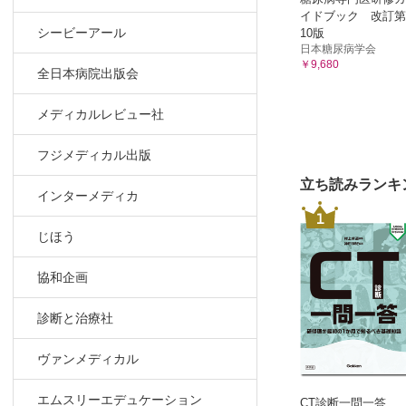
イドブック 改訂第
シービーアール
10版
日本糖尿病学会
￥9,680
全日本病院出版会
メディカルレビュー社
フジメディカル出版
立ち読みランキ
インターメディカ
1
じほう
協和企画
診断と治療社
ヴァンメディカル
エムスリーエデュケーション
CT診断一問一答