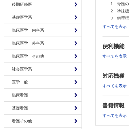
1 骨髄の
後期研修医
2 塗抹標
基礎医学系
3 病理標
4 免疫組
すべてを表示
臨床医学：内科系
5 フロー
6 遺伝子
臨床医学：外科系
便利機能
Ⅱ．成人の
Ⅲ．小児の
すべてを表示
臨床医学：その他
第2部 組織
社会医学系
Ⅰ．骨髄性前
対応機種
Ⅱ．骨髄増
医学一般
1 慢性骨
すべてを表示
2 真性赤
臨床看護
3 本態性
書籍情報
4 原発性
基礎看護
5 若年性
すべてを表示
Ⅲ．肥満細
看護その他
Ⅳ．骨髄異