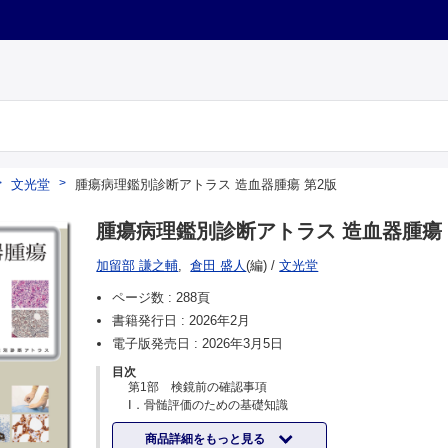
文光堂
腫瘍病理鑑別診断アトラス 造血器腫瘍 第2版
腫瘍病理鑑別診断アトラス 造血器腫瘍 
加留部 謙之輔
,
倉田 盛人
(編)
/
文光堂
ページ数 :
288頁
書籍発行日 :
2026年2月
電子版発売日 :
2026年3月5日
目次
第1部 検鏡前の確認事項
Ⅰ．骨髄評価のための基礎知識
1 骨髄の採取
商品詳細をもっと見る
2 塗抹標本の取り扱い方