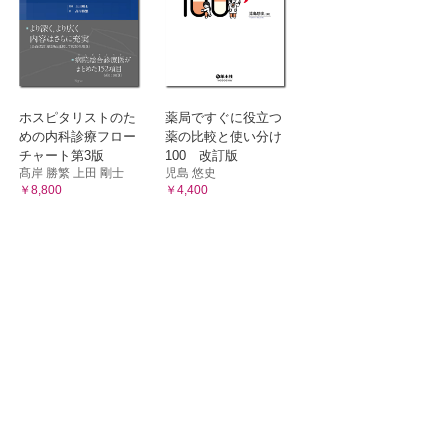
ホスピタリストのた
薬局ですぐに役立つ
めの内科診療フロー
薬の比較と使い分け
チャート第3版
100 改訂版
髙岸 勝繁 上田 剛士
児島 悠史
￥8,800
￥4,400