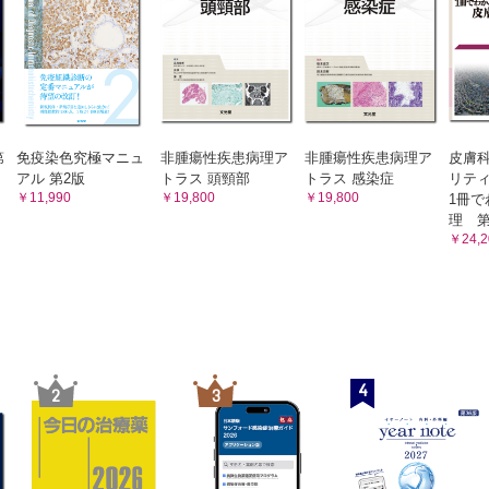
形成をきたす骨髄性腫瘍の鑑別
の形態異常をきたす骨髄性腫瘍の鑑別
系細胞の増加をきたす骨髄性腫瘍の鑑別
増多をきたす骨髄病変の鑑別
との連携
における疾患のリスク分類
第
免疫染色究極マニュ
非腫瘍性疾患病理ア
非腫瘍性疾患病理ア
皮膚
腫骨髄浸潤の臨床的意義
アル 第2版
トラス 頭頸部
トラス 感染症
リテ
￥11,990
￥19,800
￥19,800
1冊で
胞移植後の骨髄変化
理 第
的薬を含む薬剤治療後の骨髄像
￥24,2
障害と造血器腫瘍
断報告書の記載法
4
2
3