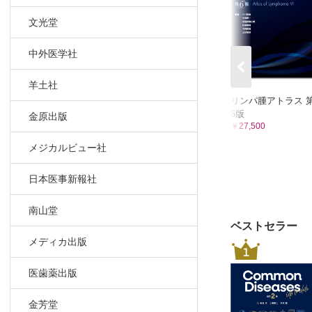
Ⅲ．骨髄低
Ⅳ．巨核球
文光堂
Ⅴ．赤芽球
中外医学社
Ⅵ．好酸球
第4部 臨床
羊土社
Ⅰ．MPN 
リンパ腫アトラス 
Ⅱ．リンパ
6版
金原出版
￥27,500
Ⅲ．造血細
Ⅳ．分子標
メジカルビュー社
Ⅴ．放射線
日本医事新報社
Ⅵ．病理診
南山堂
ベストセラー
メディカ出版
1
医歯薬出版
金芳堂