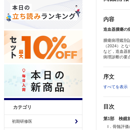
内容
造血器腫瘍の
腫瘍病理鑑別診
（2024）
など，造血器
病理診断の要
序文
すべてを表示
目次
カテゴリ
第1部 検鏡
初期研修医
Ⅰ．骨髄評