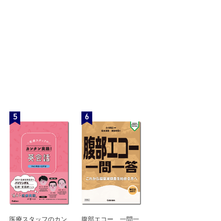
5
6
医療スタッフのカン
腹部エコー 一問一