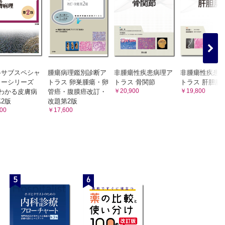
科サブスペシャ
腫瘍病理鑑別診断ア
非腫瘍性疾患病理ア
非腫瘍性疾患
ィーシリーズ
トラス 卵巣腫瘍・卵
トラス 骨関節
トラス 肝胆膵
￥20,900
￥19,800
わかる皮膚病
管癌・腹膜癌改訂・
2版
改題第2版
00
￥17,600
5
6