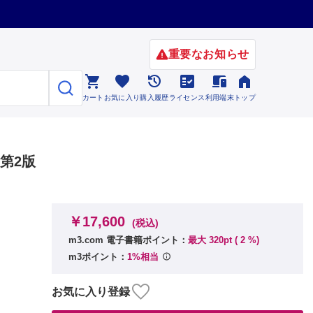
重要なお知らせ






カート
お気に入り
購入履歴
ライセンス
利用端末
トップ
第2版
￥17,600
(税込)
m3.com 電子書籍ポイント：
最大 320pt (
2
%)
m3ポイント：
1%相当
お気に入り登録