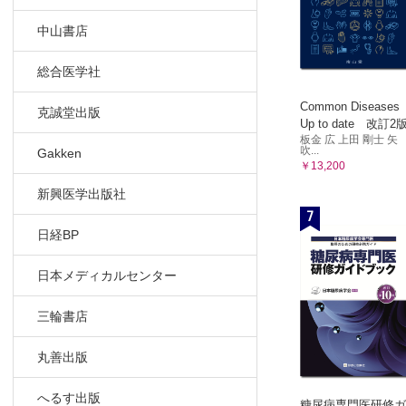
中山書店
総合医学社
Common Diseases
克誠堂出版
Up to date 改訂2
板金 広 上田 剛士 矢
吹...
Gakken
￥13,200
新興医学出版社
7
日経BP
日本メディカルセンター
三輪書店
丸善出版
へるす出版
糖尿病専門医研修ガ