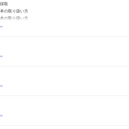
採取
本の取り扱い方
本の取り扱い方
織化学による造血器腫瘍の鑑別
サイトメトリー，染色体分析，FISH，遺伝子診断
診断とパネル検査
骨髄の評価
骨髄と白血病の特徴
型と診断の実際
駆病変
殖性腫瘍
髄性白血病
血球増加症（真性多血症）
血小板血症
骨髄線維症
骨髄単球性白血病
胞症
形成腫瘍