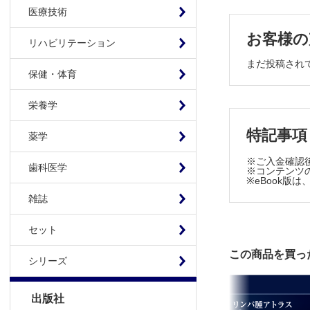
医療技術
1 遺伝子
2 形態学
お客様の
リハビリテーション
3 小児骨
まだ投稿され
Ⅴ．骨髄異
保健・体育
Ⅵ．急性骨
1 遺伝子
栄養学
2 分化段
特記事項
3 骨髄肉
薬学
Ⅶ．二次性
※ご入金確認
歯科医学
Ⅷ．混合表
※コンテンツの
※eBook
Ⅸ．芽球性
雑誌
Ⅹ．形質細
Ⅺ．急性リ
セット
第3部 鑑別
この商品を買っ
Ⅰ．骨髄病
シリーズ
Ⅱ．線維化
COLUMN 
出版社