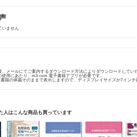
異常を伴う骨髄異形成腫瘍
的特徴によって定める骨髄異形成腫瘍
声
髄異形成腫瘍
ていません
形成/骨髄増殖性腫瘍
髄性白血病
異常で定義される急性骨髄性白血病
階で定義される急性骨髄性白血病
腫
骨髄性腫瘍
後、メールにてご案内するダウンロード方法によりダウンロードしてい
現型急性白血病
使用にあたり、m3.com 電子書籍アプリが必要です。
版は、書籍の体裁そのままで表示しますので、ディスプレイサイズが7イン
形質細胞様樹状細胞腫瘍
胞への分化を示す腫瘍
ンパ芽球性白血病
ポイント
た人はこんな商品も買っています
変を伴うリンパ球性腫瘍
をきたす骨髄病変の鑑別
dry tap をきたす骨髄性腫瘍の鑑別