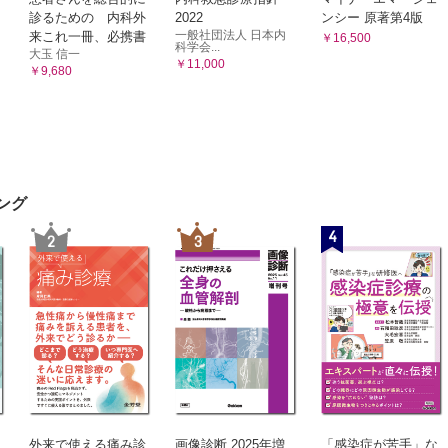
診るための 内科外
2022
ンシー 原著第4版
一般社団法人 日本内
来これ一冊、必携書
￥16,500
科学会...
大玉 信一
￥11,000
￥9,680
ング
4
2
3
外来で使える痛み診
画像診断 2025年増
「感染症が苦手」な