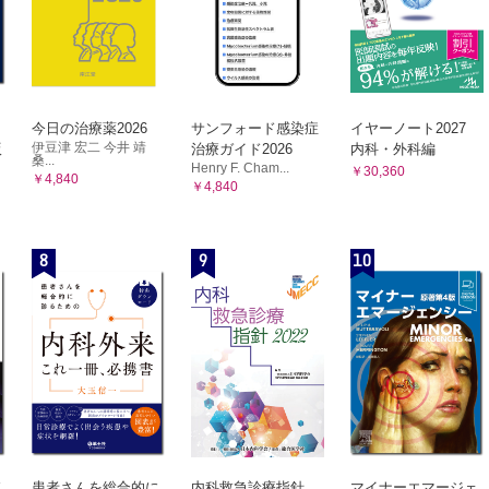
今日の治療薬2026
サンフォード感染症
イヤーノート2027
伊豆津 宏二 今井 靖
版
治療ガイド2026
内科・外科編
桑...
Henry F. Cham...
￥30,360
￥4,840
￥4,840
8
9
10
患者さんを総合的に
内科救急診療指針
マイナーエマージェ