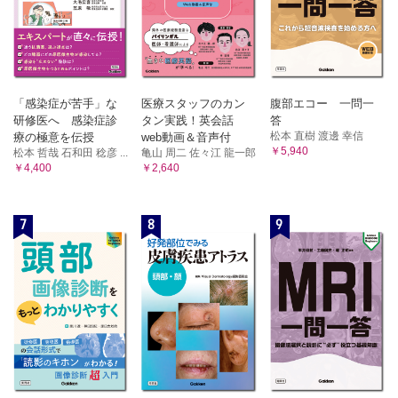
「感染症が苦手」な
医療スタッフのカン
腹部エコー 一問一
研修医へ 感染症診
タン実践！英会話
答
松本 直樹 渡邊 幸信
療の極意を伝授
web動画＆音声付
￥5,940
松本 哲哉 石和田 稔彦 ...
亀山 周二 佐々江 龍一郎
￥4,400
￥2,640
7
8
9