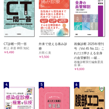
CT診断一問一答
外来で使える痛み診
画像診断 2025年増刊
村上 卓道 神田 知紀
療
号（Vol.45 No.11）こ
￥6,490
片岡 仁美
れだけ押さえる全身
￥5,500
の血管解剖 ―破...
画像診断実行編集委員
会 森...
￥6,600
4
5
6