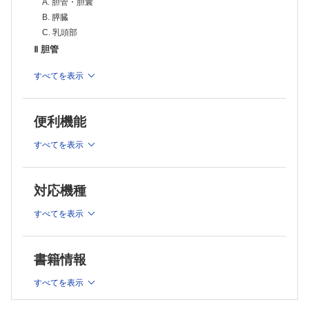
A. 胆管・胆囊
Ⅲ 胆囊
A. 正常像
B. 膵臓
B. 非腫瘍性疾患
C. 乳頭部
1. 胆囊結石
Ⅱ 胆管
2. 胆囊腺筋腫症
3. 胆囊炎
A. 正常像
すべてを表示
4. 黄色肉芽腫性胆囊炎(XGC)
B. 良性疾患
C. 腫瘍性疾患
1. 総胆管結石
1. 胆囊ポリープ
2. Mirizzi 症候群
2. 胆囊腺腫
便利機能
3. 肝内結石
3. 胆囊癌
4. 胆囊内乳頭状腫瘍(ICPN)
4. 原発性硬化性胆管炎(PSC)
すべてを表示
D. その他の胆囊疾患
5. 二次性硬化性胆管炎
1. 陶器様胆囊
6. IgG4 関連硬化性胆管炎(IgG4-SC)
2. 胆囊捻転
対応機種
7. 好酸球性胆管炎
3. 遊走胆囊
4. 重複胆囊
8. irAE 胆管炎
すべてを表示
5. 漿膜下浮腫(急性肝炎)
9. 慢性膵炎による胆管狭窄
Ⅳ 膵臓
10. 術後胆管狭窄
A. 正常像
11. 胆管空腸吻合部狭窄
B. 先天性疾患と炎症性疾患
書籍情報
12. 胆汁瘻(術後、外傷性)
1. 膵管癒合不全
2. 輪状膵
13. 先天性胆道拡張症，膵・胆管合流異常
すべてを表示
3. 急性膵炎
C. 悪性疾患
4. 慢性膵炎