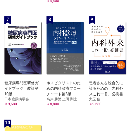
￥4,400
7
8
9
糖尿病専門医研修ガ
ホスピタリストのた
患者さんを総合的に
イドブック 改訂第
めの内科診療フロー
診るための 内科外
10版
チャート第3版
来これ一冊、必携書
日本糖尿病学会
髙岸 勝繁 上田 剛士
大玉 信一
￥9,680
￥8,800
￥9,680
10