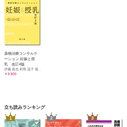
薬物治療コンサルテ
ーション 妊娠と授
乳 改訂4版
伊藤 真也 村島 温子 後...
￥9,900
立ち読みランキング
1
2
3