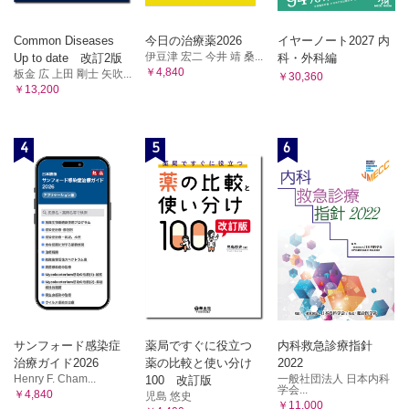
10. 悪性リンパ腫
Ⅴ 乳頭部
Common Diseases
今日の治療薬2026
イヤーノート2027 内
A. 正常像
伊豆津 宏二 今井 靖 桑...
Up to date 改訂2版
科・外科編
￥4,840
板金 広 上田 剛士 矢吹...
B. 乳頭部腺腫
￥30,360
￥13,200
C. 乳頭部癌
D. 十二指腸乳頭部神経内分泌腫瘍(十二指腸乳頭部 NEN)
E. その他 (Gangliocytic paraganglioma, Choledochocele)
4
5
6
サンフォード感染症
薬局ですぐに役立つ
内科救急診療指針
治療ガイド2026
薬の比較と使い分け
2022
Henry F. Cham...
一般社団法人 日本内科
100 改訂版
学会...
￥4,840
児島 悠史
￥11,000