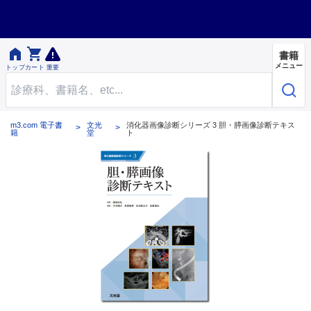


書籍
メニュー
トップ
カート
重要
m3.com 電子書
文光
消化器画像診断シリーズ 3 胆・膵画像診断テキス
籍
堂
ト