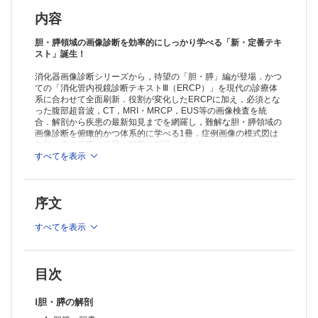
4. 原発性硬化性胆管炎(PSC)
5. 二次性硬化性胆管炎
内容
6. IgG4 関連硬化性胆管炎(IgG4-SC)
7. 好酸球性胆管炎
胆・膵領域の画像診断を効率的にしっかり学べる「新・定番テキ
8. irAE 胆管炎
スト」誕生！
9. 慢性膵炎による胆管狭窄
消化器画像診断シリーズから，待望の「胆・膵」編が登場．かつ
10. 術後胆管狭窄
ての「消化管内視鏡診断テキストⅢ（ERCP）」を現代の診療体
11. 胆管空腸吻合部狭窄
系に合わせて全面刷新．役割が変化したERCPに加え，必須とな
12. 胆汁瘻(術後、外傷性)
った腹部超音波，CT，MRI・MRCP，EUS等の画像検査を統
13. 先天性胆道拡張症，膵・胆管合流異常
合．解剖から疾患の最新知見までを網羅し，難解な胆・膵領域の
C. 悪性疾患
画像診断を俯瞰的かつ体系的に学べる1冊．症例画像の模式図は
1. 総論
矢印や線で病変の位置や範囲を明示しており，ポイントが一目で
2. 遠位胆管癌
わかる．多忙な研修医や若手医師からベテラン医師まで，限られ
すべてを表示
た時間で胆・膵領域の画像診断のエッセンスを身につけるのに最
3. 肝門部領域胆管癌
適な一冊．
4. 肝内胆管癌
5. 膵癌による悪性胆道閉塞
序文
6. その他臓器癌による悪性胆道閉塞
D. その他の胆管疾患
すべてを表示
1. 胆管内乳頭状腫瘍(IPNB)
2. 胆管粘液性囊胞腫瘍(胆管MCN)
3. 胆管神経内分泌腫瘍(胆管NEN)
4. 断端神経腫
目次
5. Peribillary cyst
6. 胆道出血
Ⅰ胆・膵の解剖
7. Portal cavernoma cholangiopathy