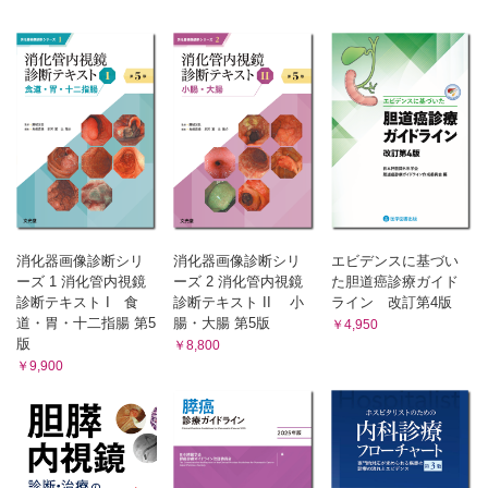
B. 乳頭部腺腫
C. 腫瘍性疾患
C. 乳頭部癌
1. 胆囊ポリープ
D. 十二指腸乳頭部神経内分泌腫瘍(十二指腸乳頭部 NEN)
E. その他 (Gangliocytic paraganglioma, Choledochocele)
2. 胆囊腺腫
3. 胆囊癌
4. 胆囊内乳頭状腫瘍(ICPN)
D. その他の胆囊疾患
1. 陶器様胆囊
2. 胆囊捻転
3. 遊走胆囊
4. 重複胆囊
消化器画像診断シリ
消化器画像診断シリ
エビデンスに基づい
5. 漿膜下浮腫(急性肝炎)
ーズ 1 消化管内視鏡
ーズ 2 消化管内視鏡
た胆道癌診療ガイド
Ⅳ 膵臓
診断テキスト I 食
診断テキスト II 小
ライン 改訂第4版
A. 正常像
道・胃・十二指腸 第5
腸・大腸 第5版
￥4,950
B. 先天性疾患と炎症性疾患
版
￥8,800
1. 膵管癒合不全
￥9,900
2. 輪状膵
3. 急性膵炎
4. 慢性膵炎
5. 自己免疫性膵炎(AIP)
6. 腫瘤形成性膵炎