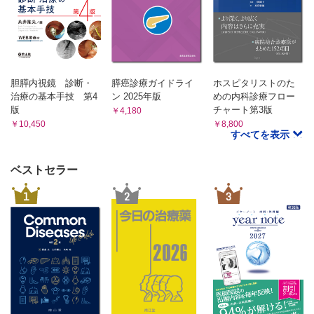
7. 膵周囲液体貯留
8. 術後膵液漏
9. 主膵管破綻症候群(DPDS)
C. 囊胞性腫瘍
1. 総論
胆膵内視鏡 診断・
膵癌診療ガイドライ
ホスピタリストのた
2. 膵管内乳頭粘液性腫瘍(IPMN)
治療の基本手技 第4
ン 2025年版
めの内科診療フロー
3. 粘液性囊胞腫瘍(MCN)
版
チャート第3版
￥4,180
4. 漿液性囊胞腫瘍(SCN)
￥10,450
￥8,800
すべてを表示
5. 充実性偽乳頭状腫瘍(SPN)
6. その他の囊胞性病変
D. 充実性腫瘍
ベストセラー
1. 総論
1
2
3
2. 通常型膵癌
3. 腺扁平上皮癌
4. 腺房細胞癌
5. 退形成性膵癌
6. IPMN 由来癌
7. 膵管内管状乳頭腫瘍(ITPN)
8. 膵神経内分泌腫瘍(膵NEN)
9. 転移性膵腫瘍