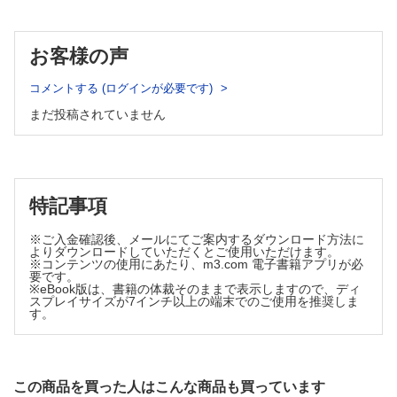
1. 総論
5. 自己免疫性膵炎(AIP)
2. 遠位胆管癌
6. 腫瘤形成性膵炎
7. 膵周囲液体貯留
3. 肝門部領域胆管癌
お客様の声
8. 術後膵液漏
4. 肝内胆管癌
9. 主膵管破綻症候群(DPDS)
5. 膵癌による悪性胆道閉塞
C. 囊胞性腫瘍
コメントする (ログインが必要です)
6. その他臓器癌による悪性胆道閉塞
1. 総論
まだ投稿されていません
D. その他の胆管疾患
2. 膵管内乳頭粘液性腫瘍(IPMN)
3. 粘液性囊胞腫瘍(MCN)
1. 胆管内乳頭状腫瘍(IPNB)
4. 漿液性囊胞腫瘍(SCN)
2. 胆管粘液性囊胞腫瘍(胆管MCN)
5. 充実性偽乳頭状腫瘍(SPN)
3. 胆管神経内分泌腫瘍(胆管NEN)
6. その他の囊胞性病変
4. 断端神経腫
D. 充実性腫瘍
特記事項
1. 総論
5. Peribillary cyst
2. 通常型膵癌
6. 胆道出血
※ご入金確認後、メールにてご案内するダウンロード方法に
3. 腺扁平上皮癌
よりダウンロードしていただくとご使用いただけます。
7. Portal cavernoma cholangiopathy
4. 腺房細胞癌
※コンテンツの使用にあたり、m3.com 電子書籍アプリが必
要です。
Ⅲ 胆囊
5. 退形成性膵癌
※eBook版は、書籍の体裁そのままで表示しますので、ディ
6. IPMN 由来癌
A. 正常像
スプレイサイズが7インチ以上の端末でのご使用を推奨しま
7. 膵管内管状乳頭腫瘍(ITPN)
す。
B. 非腫瘍性疾患
8. 膵神経内分泌腫瘍(膵NEN)
1. 胆囊結石
9. 転移性膵腫瘍
2. 胆囊腺筋腫症
10. 悪性リンパ腫
Ⅴ 乳頭部
3. 胆囊炎
この商品を買った人はこんな商品も買っています
A. 正常像
4. 黄色肉芽腫性胆囊炎(XGC)