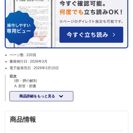
ページ数 :
220頁
書籍発行日 :
2026年3月
電子版発売日 :
2026年3月10日
目次
Ⅰ胆・膵の解剖
A. 胆管・胆囊
B. 膵臓
商品詳細をもっと見る
C. 乳頭部
Ⅱ 胆管
A. 正常像
B. 良性疾患
商品情報
1. 総胆管結石
2. Mirizzi 症候群
3. 肝内結石