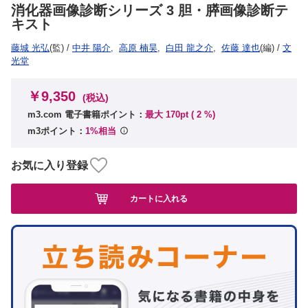
消化器画像診断シリーズ 3 胆・膵画像診断テ
キスト
藤城 光弘
(監)
/
中井 陽介
,
高原 楠昊
,
白田 龍之介
,
佐藤 達也
(編)
/
文
光堂
￥9,350
(税込)
m3.com 電子書籍ポイント：
最大 170pt (
2
%)
m3ポイント：
1%相当
お気に入り登録
カートに入れる