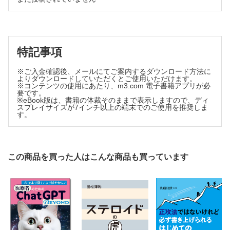
4.特殊な場面での患者コミュニケーション
1.ネット上の誤情報を信じる患者さんへの対応
2.聞き返してくる患者さんへの説明は医師でなくてもよい
3.怒っている患者さんとのコミュニケーション
特記事項
4.用意したシナリオが通用しなかったとき
5.自分のイライラを抑えるには
※ご入金確認後、メールにてご案内するダウンロード方法に
6.子どもの患者さんに特別な配慮は必要か
よりダウンロードしていただくとご使用いただけます。
7.高齢者の患者さんへの対応はどうするのか
※コンテンツの使用にあたり、m3.com 電子書籍アプリが必
要です。
［コラム］コミュニケーションを取る上での便利ツール.
※eBook版は、書籍の体裁そのままで表示しますので、ディ
スプレイサイズが7インチ以上の端末でのご使用を推奨しま
8.悪い病気が疑われる患者さんにはどう伝えるか
す。
5.患者コミュニケーションが苦手という医師へ
1.患者コミュニケーションがうまくいっていない医師の特徴
2.医師のイライラは患者さんに伝わるか
3.梅岡流ストレスマネジメント
この商品を買った人はこんな商品も買っています
4.患者コミュニケーションのトレーニング
5.患者さんが信頼するには
6.患者コミュニケーションでの行き違い
7.患者さんのニーズをカルテに入力
8.ロールモデルを見つけて真似る
9.「また来たい」と思われるクリニックになるために