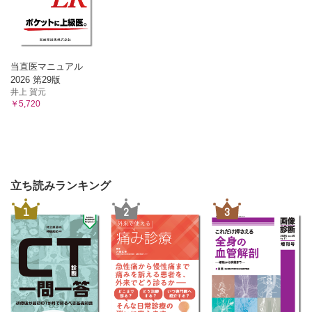
当直医マニュアル
2026 第29版
井上 賀元
￥5,720
立ち読みランキング
1
2
3