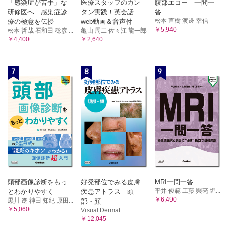
「感染症が苦手」な
医療スタッフのカン
腹部エコー 一問一
研修医へ 感染症診
タン実践！英会話
答
松本 直樹 渡邊 幸信
療の極意を伝授
web動画＆音声付
￥5,940
松本 哲哉 石和田 稔彦 ...
亀山 周二 佐々江 龍一郎
￥4,400
￥2,640
7
8
9
頭部画像診断をもっ
好発部位でみる皮膚
MRI一問一答
平井 俊範 工藤 與亮 堀...
とわかりやすく
疾患アトラス 頭
￥6,490
黒川 遼 神田 知紀 原田...
部・顔
￥5,060
Visual Dermat...
￥12,045