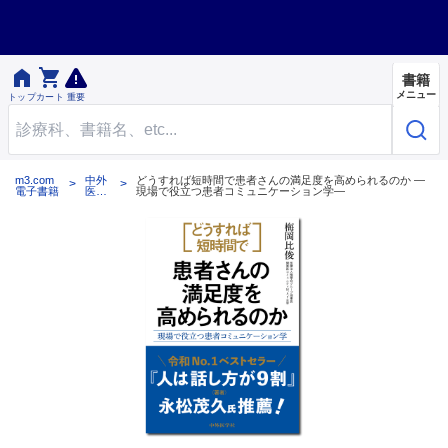


書籍
メニュー
トップ
カート
重要
m3.com
中外
どうすれば短時間で患者さんの満足度を高められるのか ―
電子書籍
医学
現場で役立つ患者コミュニケーション学―
社