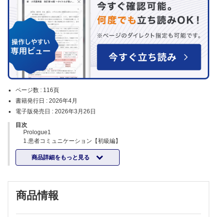
ページ数 :
116頁
書籍発行日 :
2026年4月
電子版発売日 :
2026年3月26日
目次
Prologue1
1.患者コミュニケーション【初級編】
1.なぜ良好なコミュニケーションが必要なのか
商品詳細をもっと見る
2.患者コミュニケーションの特徴は？
3.診察に入って来た患者さんへの最初の声掛けは？
4.初めて来院された患者さんには第一印象が決め手
5.患者さんの顔を見て話す
商品情報
6.声のトーンや話すスピードを意識して話す
7.医療用語を日常的な言葉に変換する
8.説明は、結論・理由の順で