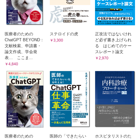
6.チーム医療で患者さんの信頼を得る
1.医師が診療だけに集中できる仕組みづくり
2.スタッフへの患者コミュニケーション教育
3.スタッフが医師に意見を言いやすいクリニックへ
7.デジタル時代の患者コミュニケーション
医療者のための
ステロイドの虎
正攻法ではないけれ
ChatGPT BEYOND：
ど必ず書き上げられ
￥3,300
1.オンライン診療で意識すべきこと
文献検索、申請書・
る はじめてのケー
［コラム］オンライン診療ってどう？.
論文作成、学会発
スレポート論文
2.医療現場にAIは必要か
表… ここま...
￥2,970
3.デジタル時代ならではの問題点
￥4,840
Epilogue
医療者のための
医師の「できたらい
ホスピタリストのた