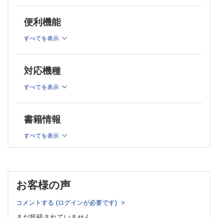
6.声のトーンや話すスピードを意識して話す
8.悪い病気が疑われる患者さんにはどう伝えるか
5.患者コミュニケーションが苦手という医師へ
7.医療用語を日常的な言葉に変換する
便利機能
1.患者コミュニケーションがうまくいっていない医師の特徴
8.説明は、結論・理由の順で
2.医師のイライラは患者さんに伝わるか
9.医師への信頼はプラセボ効果がある
3.梅岡流ストレスマネジメント
すべてを表示
［コラム］マインドフルネス瞑想と予防未病.
4.患者コミュニケーションのトレーニング
5.患者さんが信頼するには
2.患者コミュニケーション【中級編】
6.患者コミュニケーションでの行き違い
対応機種
1.コミュニケーション手段としての「相槌」「オウム返し」
7.患者さんのニーズをカルテに入力
「沈黙」
8.ロールモデルを見つけて真似る
すべてを表示
2.共感と同感は異なる
9.「また来たい」と思われるクリニックになるために
3.診察に関係ない患者さんの話をうまく遮るには
6.チーム医療で患者さんの信頼を得る
1.医師が診療だけに集中できる仕組みづくり
4.非言語的サインで患者さんの感情を読み取る
2.スタッフへの患者コミュニケーション教育
書籍情報
5.医師からの非言語情報は必要か
3.スタッフが医師に意見を言いやすいクリニックへ
6.信頼を得るために大事なこと
7.デジタル時代の患者コミュニケーション
すべてを表示
7.患者さんが相談しやすい医師に
1.オンライン診療で意識すべきこと
［コラム］オンライン診療ってどう？.
8.言ってはいけない「気のせいですよ」
2.医療現場にAIは必要か
9.患者さんに親近感を持ってもらう
3.デジタル時代ならではの問題点
3.患者コミュニケーション【上級編】
Epilogue
お客様の声
1.男性脳と女性脳を理解する
2.VAKモデルで自分と患者さんを分析する
コメントする (ログインが必要です)
3.患者さんとのラポールの形成
まだ投稿されていません