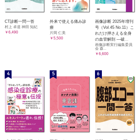
CT診断一問一答
外来で使える痛み診
画像診断 2025年増刊
村上 卓道 神田 知紀
療
号（Vol.45 No.11）こ
￥6,490
片岡 仁美
れだけ押さえる全身
￥5,500
の血管解剖 ―破...
画像診断実行編集委員
会 森...
￥6,600
4
5
6