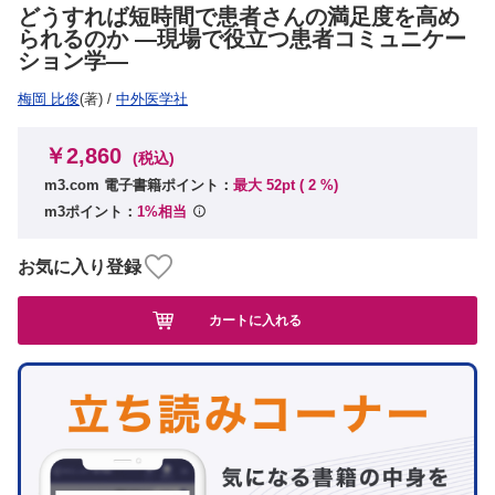
どうすれば短時間で患者さんの満足度を高め
られるのか ―現場で役立つ患者コミュニケー
ション学―
梅岡 比俊
(著)
/
中外医学社
￥2,860
(税込)
m3.com 電子書籍ポイント：
最大 52pt (
2
%)
m3ポイント：
1%相当
お気に入り登録
カートに入れる