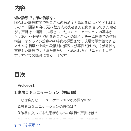
9.医師への信頼はプラセボ効果がある
［コラム］マインドフルネス瞑想と予防未病.
内容
2.患者コミュニケーション【中級編】
1.コミュニケーション手段としての「相槌」「オウム返し」「沈黙」
短い診察で，深い信頼を．
2.共感と同感は異なる
限られた診療時間で患者さんの満足度を高めるにはどうすればよ
いか？ 開業18年，延べ数万人の患者さんと向き合ってきた著者
3.診察に関係ない患者さんの話をうまく遮るには
が，声掛け・傾聴・共感といったコミュニケーションの基本か
4.非言語的サインで患者さんの感情を読み取る
ら，怒りや不安を抱える患者さんへの対応，チーム医療での信頼
5.医師からの非言語情報は必要か
構築，オンライン診療やAI時代の課題まで，現場で即実践できる
6.信頼を得るために大事なこと
スキルを初級〜上級の段階別に解説．効率性だけでなく効果性を
7.患者さんが相談しやすい医師に
重視した診療で，「また来たい」と思われるクリニックを目指
8.言ってはいけない「気のせいですよ」
す，すべての医師に贈る一冊です．
9.患者さんに親近感を持ってもらう
3.患者コミュニケーション【上級編】
1.男性脳と女性脳を理解する
目次
2.VAKモデルで自分と患者さんを分析する
3.患者さんとのラポールの形成
Prologue1
4.特殊な場面での患者コミュニケーション
1.ネット上の誤情報を信じる患者さんへの対応
1.患者コミュニケーション【初級編】
2.聞き返してくる患者さんへの説明は医師でなくてもよい
1.なぜ良好なコミュニケーションが必要なのか
3.怒っている患者さんとのコミュニケーション
2.患者コミュニケーションの特徴は？
4.用意したシナリオが通用しなかったとき
5.自分のイライラを抑えるには
3.診察に入って来た患者さんへの最初の声掛けは？
6.子どもの患者さんに特別な配慮は必要か
4.初めて来院された患者さんには第一印象が決め手
7.高齢者の患者さんへの対応はどうするのか
すべてを表示
5.患者さんの顔を見て話す
［コラム］コミュニケーションを取る上での便利ツール.