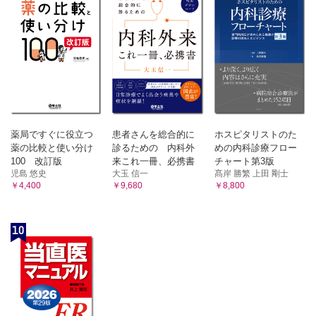
薬局ですぐに役立つ
患者さんを総合的に
ホスピタリストのた
薬の比較と使い分け
診るための 内科外
めの内科診療フロー
100 改訂版
来これ一冊、必携書
チャート第3版
児島 悠史
大玉 信一
髙岸 勝繁 上田 剛士
￥4,400
￥9,680
￥8,800
10