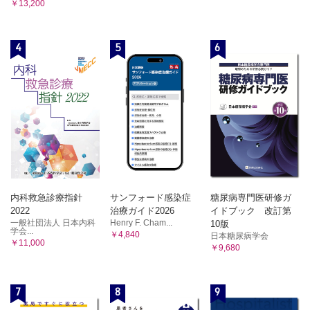
￥13,200
4
5
6
内科救急診療指針
サンフォード感染症
糖尿病専門医研修ガ
2022
治療ガイド2026
イドブック 改訂第
一般社団法人 日本内科
Henry F. Cham...
10版
学会...
￥4,840
日本糖尿病学会
￥11,000
￥9,680
7
8
9