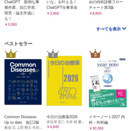
ChatGPT 面倒な事
いな」を叶える！
めの内科診療フロー
務作業、自己学習、
ChatGPT仕事革命
チャート第3版
研究・論文作成に
￥3,960
￥8,800
も！
￥3,080
すべてを表示
ベストセラー
1
2
3
Common Diseases
今日の治療薬2026
イヤーノート2027 内
伊豆津 宏二 今井 靖 桑...
Up to date 改訂2版
科・外科編
￥4,840
板金 広 上田 剛士 矢吹...
￥30,360