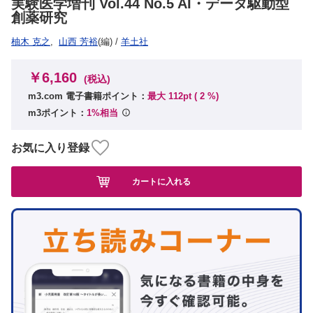
実験医学増刊 Vol.44 No.5 AI・データ駆動型
創薬研究
柚木 克之
,
山西 芳裕
(編)
/
羊土社
￥6,160
(税込)
m3.com 電子書籍ポイント：
最大 112pt (
2
%)
m3ポイント：
1%相当
お気に入り登録
カートに入れる