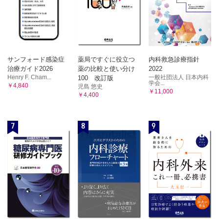
サンフォード感染症
薬局ですぐに役立つ
内科救急診療指針
治療ガイド2026
薬の比較と使い分け
2022
Henry F. Cham...
一般社団法人 日本内科
100 改訂版
学会...
￥4,840
児島 悠史
￥11,000
￥4,400
7
8
9