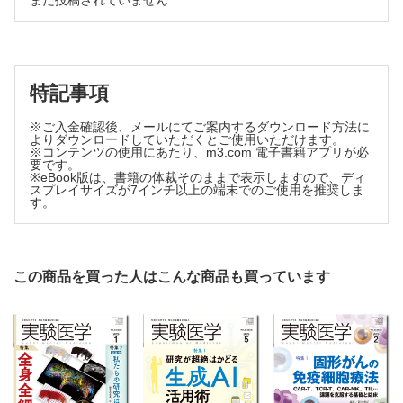
まだ投稿されていません
ルによる第三のリソース設計学【榊原康文】
タ駆動的創薬標的探索をめざして【夏目やよい】
4. [Short Article] 毒性発現メカニズムに基づく化学物質の毒性予測シス
5. ChemTSによる分子設計の応用と発展【藤井 慧，寺山
テムAI-SHIPS【船津公人】
慧】
Ⅱ．製薬会社の創薬におけるAI活用の取り組み
6. 合成可能性を考慮した医薬品分子の構造生成モデル【森本
5. [Short Article] 第一三共におけるAI，インフォマティクスの活用 ―
恭平，髙田慎之助，山西芳裕，津田宏治】
特記事項
データ駆動型創薬（D4）のこれまでとこれから【芹沢貴之】
7. データ駆動型アプローチによるHit-to-Lead最適化【関嶋政
6. [Short Article] 小野薬品におけるAIを活用した創薬【江頭 啓】
和】
※ご入金確認後、メールにてご案内するダウンロード方法に
7. [Short Article] アステラス製薬の医薬品分子設計へのAI活用【森 健
よりダウンロードしていただくとご使用いただけます。
8. 生成AIによる化学構造の最適化 ―化学構造の画像化と画
一】
※コンテンツの使用にあたり、m3.com 電子書籍アプリが必
像キャプション技術による最適化戦略【吉森篤史】
8. [Short Article] 抗体医薬品設計における機械学習技術の展開 ―中外
要です。
製薬【寺本礼仁】
※eBook版は、書籍の体裁そのままで表示しますので、ディ
9. トランスクリプトームからの医薬品化合物の構造生成【松
スプレイサイズが7インチ以上の端末でのご使用を推奨しま
9. グローバル投資家の視点から見るAI創薬変革の最前線【芦田広樹，鈴
清優樹，山中知茂，山西芳裕】
す。
木ゆりあ】
10. データ駆動型最適化が変えるmRNAワクチン設計 ―機
索引
械学習と数理的探索・最適化による配列空間の理解と創薬
応用【伊苅久裕，川上英良】
11. マルチタスク学習によるMHCクラスⅡネオアンチゲン結
この商品を買った人はこんな商品も買っています
合予測 ―データ駆動型アプローチによるがんワクチン開
発の加速【一久和弘，二階堂愛】
12. タンパク質言語モデルを活用した創薬研究【大谷悠喜，
藤原嵩士，清水秀幸】
第3章 医薬品候補分子の作用機序の解明と評価
Ⅰ．作用機序，メカニズム解明
1. トランスクリプトーム計測技術の進展とがん薬物応答【芳