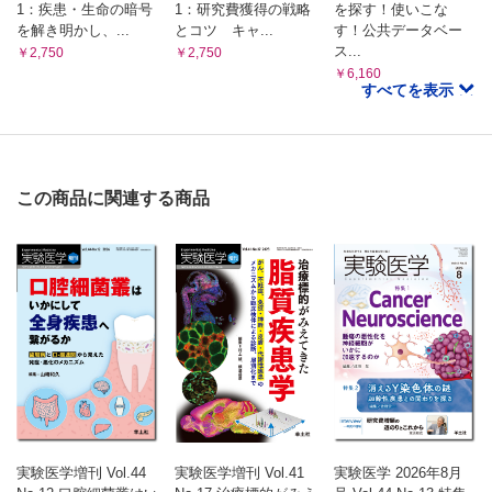
1：疾患・生命の暗号
1：研究費獲得の戦略
を探す！使いこな
3. [Short Article] PRISM（官民研究開発投資拡大プログラ
を解き明かし、...
とコツ キャ...
す！公共データベー
ム） ―データ駆動的創薬標的探索をめざして【夏目やよ
ス...
￥2,750
￥2,750
い】
￥6,160
4. [Short Article] 毒性発現メカニズムに基づく化学物質の毒
すべてを表示
性予測システムAI-SHIPS【船津公人】
Ⅱ．製薬会社の創薬におけるAI活用の取り組み
5. [Short Article] 第一三共におけるAI，インフォマティクス
の活用 ―データ駆動型創薬（D4）のこれまでとこれか
ら【芹沢貴之】
この商品に関連する商品
6. [Short Article] 小野薬品におけるAIを活用した創薬【江
頭 啓】
7. [Short Article] アステラス製薬の医薬品分子設計へのAI活
用【森 健一】
8. [Short Article] 抗体医薬品設計における機械学習技術の展
開 ―中外製薬【寺本礼仁】
9. グローバル投資家の視点から見るAI創薬変革の最前線【芦
田広樹，鈴木ゆりあ】
索引
実験医学増刊 Vol.44
実験医学増刊 Vol.41
実験医学 2026年8月