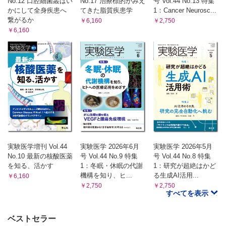
No.12 口腔細菌叢はい
No.17 治療標的がみえ
号 Vol.44 No.13 特集
かにして全身疾患へ
てきた脂質疾患学
1：Cancer Neurosc...
繋がるか
￥6,160
￥2,750
￥6,160
実験医学増刊 Vol.44
実験医学 2026年6月
実験医学 2026年5月
No.10 最新の核酸医薬
号 Vol.44 No.9 特集
号 Vol.44 No.8 特集
を知る、活かす
1：冬眠・休眠の代謝
1：研究が超絶はかど
機構を知り、ヒ...
る生成AI活用...
￥6,160
￥2,750
￥2,750
すべてを表示
ベストセラー