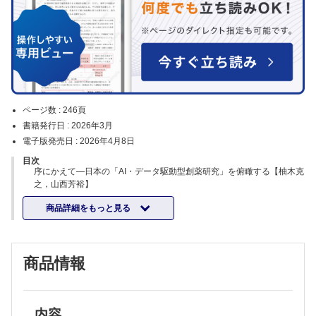
ページ数 :
246頁
書籍発行日 :
2026年3月
電子版発売日 :
2026年4月8日
目次
序にかえて―日本の「AI・データ駆動型創薬研究」を俯瞰する【柚木克
之，山西芳裕】
第1章 創薬標的の探索
商品詳細をもっと見る
1. 細胞サーマルシフトアッセイによる標的タンパク質同定【室井
誠，川谷 誠，真田英美子，堂前 直，長田裕之】
2. タンパク質熱安定性解析による生命科学研究の新展開【幡野 敦，
松本雅記】
商品情報
3. LiP-MSが拓く構造変化に基づく薬物標的探索戦略【小形公亮，石
濱 泰】
4. メタボローム解析によるマーカー探索【三枝大輔】
5. 画像駆動型共変動ネットワーク解析：時間変化相関と細胞間相関か
ら捉える細胞システム【村田昌之，加納ふみ】
内容