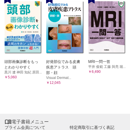
頭部画像診断をもっ
好発部位でみる皮膚
MRI一問一答
平井 俊範 工藤 與亮 堀...
とわかりやすく
疾患アトラス 頭
￥6,490
黒川 遼 神田 知紀 原田...
部・顔
￥5,060
Visual Dermat...
￥12,045

電子書籍メニュー
プライム会員について
特定商取引に基づく表記