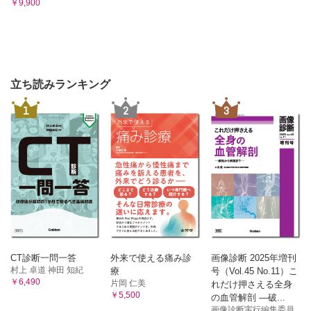
￥9,900
立ち読みランキング
1
2
3
CT診断一問一答
外来で使える痛み診
画像診断 2025年増刊
村上 卓道 神田 知紀
療
号（Vol.45 No.11）こ
￥6,490
片岡 仁美
れだけ押さえる全身
￥5,500
の血管解剖 ―破...
画像診断実行編集委員