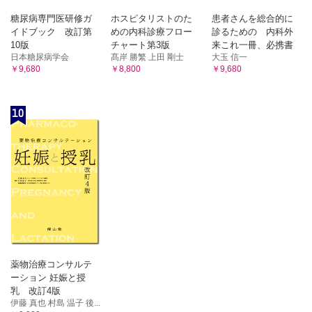
糖尿病専門医研修ガ
ホスピタリストのた
患者さんを総合的に
イドブック 改訂第
めの内科診療フロー
診るための 内科外
10版
チャート第3版
来これ一冊、必携書
日本糖尿病学会
髙岸 勝繁 上田 剛士
大玉 信一
￥9,680
￥8,800
￥9,680
10
薬物治療コンサルテ
ーション 妊娠と授
乳 改訂4版
伊藤 真也 村島 温子 後...