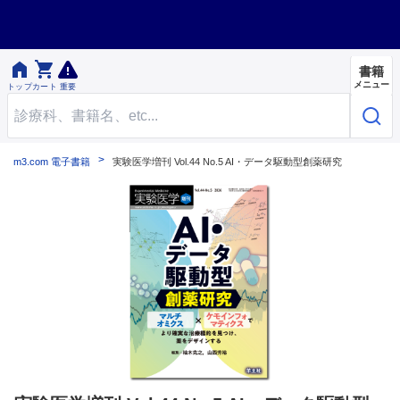


書籍
メニュー
トップ
カート
重要
m3.com 電子書籍
実験医学増刊 Vol.44 No.5 AI・データ駆動型創薬研究