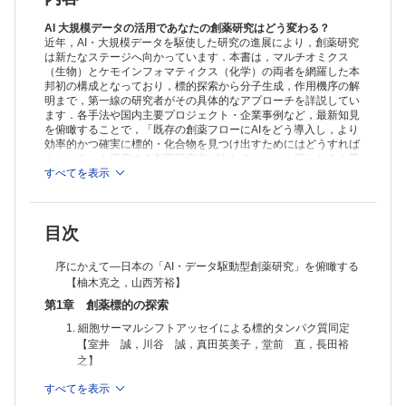
6. 「認知の律速」を突破するAI駆動知識掘削 ―個別分子解析におけ
る“次の一手”の自律的探索【都築 拓，岡田裕貴，丸山順一，金 博
AI 大規模データの活用であなたの創薬研究はどう変わる？
奕，小澤陽介，柚木克之】
7. 希少疾患の創薬標的分子を予測するAI技術 ―ゲノムとトランスクリ
近年，AI・大規模データを駆使した研究の進展により，創薬研究
は新たなステージへ向かっています．本書は，マルチオミクス
プトームの融合が拓く新しい治療戦略【難波里子，山西芳裕】
（生物）とケモインフォマティクス（化学）の両者を網羅した本
8. 医療データを用いた治療標的分子探索【酒井貴史】
邦初の構成となっており，標的探索から分子生成，作用機序の解
第2章 医薬品候補分子の探索と最適化
明まで，第一線の研究者がその具体的なアプローチを詳説してい
Ⅰ．探索研究
ます．各手法や国内主要プロジェクト・企業事例など，最新知見
1. 深層学習を用いた化合物-タンパク質間相互作用予測【富井健太郎】
を俯瞰することで，「既存の創薬フローにAIをどう導入し，より
2. 構造化データ検索とLLMの融合 ―次世代ケモインフォマティクス
効率的かつ確実に標的・化合物を見つけ出すためにはどうすれば
と創薬基盤技術への展望【田部井靖生】
よいか？」を模索する創薬研究者が次なるヒントを得られる１冊
3. 多層AI解析が加速するリパーパシング創薬 ―GATE技術による治療
となっています．
すべてを表示
薬候補の探索【中山裕介】
Ⅱ．生成研究
4. 生成AIで構築する化合物潜在空間 ―大規模分子対応モデルによる第
目次
三のリソース設計学【榊原康文】
5. ChemTSによる分子設計の応用と発展【藤井 慧，寺山 慧】
序にかえて―日本の「AI・データ駆動型創薬研究」を俯瞰する
6. 合成可能性を考慮した医薬品分子の構造生成モデル【森本恭平，髙
【柚木克之，山西芳裕】
田慎之助，山西芳裕，津田宏治】
7. データ駆動型アプローチによるHit-to-Lead最適化【関嶋政和】
第1章 創薬標的の探索
8. 生成AIによる化学構造の最適化 ―化学構造の画像化と画像キャプシ
1. 細胞サーマルシフトアッセイによる標的タンパク質同定
ョン技術による最適化戦略【吉森篤史】
【室井 誠，川谷 誠，真田英美子，堂前 直，長田裕
9. トランスクリプトームからの医薬品化合物の構造生成【松清優樹，
之】
山中知茂，山西芳裕】
2. タンパク質熱安定性解析による生命科学研究の新展開【幡
10. データ駆動型最適化が変えるmRNAワクチン設計 ―機械学習と数
すべてを表示
野 敦，松本雅記】
理的探索・最適化による配列空間の理解と創薬応用【伊苅久裕，川上英