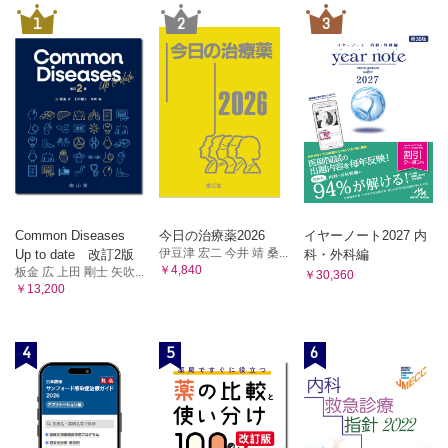
1
2
3
Common Diseases
今日の治療薬2026
イヤーノート2027 内
伊豆津 宏二 今井 靖 桑...
Up to date 改訂2版
科・外科編
￥4,840
板金 広 上田 剛士 矢吹...
￥30,360
￥13,200
4
5
6