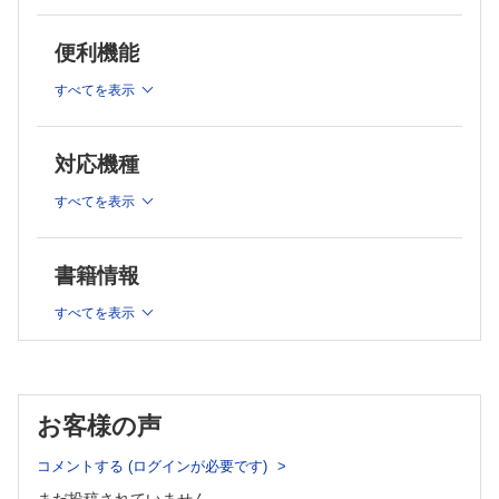
3. LiP-MSが拓く構造変化に基づく薬物標的探索戦略【小形
良】
11. マルチタスク学習によるMHCクラスⅡネオアンチゲン結合予測 ―
公亮，石濱 泰】
データ駆動型アプローチによるがんワクチン開発の加速【一久和弘，二
便利機能
階堂愛】
12. タンパク質言語モデルを活用した創薬研究【大谷悠喜，藤原嵩士，
4. メタボローム解析によるマーカー探索【三枝大輔】
清水秀幸】
5. 画像駆動型共変動ネットワーク解析：時間変化相関と細胞
すべてを表示
第3章 医薬品候補分子の作用機序の解明と評価
間相関から捉える細胞システム【村田昌之，加納ふみ】
Ⅰ．作用機序，メカニズム解明
6. 「認知の律速」を突破するAI駆動知識掘削 ―個別分子解
1. トランスクリプトーム計測技術の進展とがん薬物応答【芳賀泰彦，
析における“次の一手”の自律的探索【都築 拓，岡田裕
鈴木絢子，鈴木 穣】
対応機種
貴，丸山順一，金 博奕，小澤陽介，柚木克之】
2. メトホルミン作用のオリエント急行仮説 ―トランスオミクス解析
7. 希少疾患の創薬標的分子を予測するAI技術 ―ゲノムとト
によるデータ駆動型の作用機序解明【幡野 敦，柚木克之】
すべてを表示
ランスクリプトームの融合が拓く新しい治療戦略【難波里
3. 分子からシステムへ：マルチオミクス×AIで健康評価【渡邊謙吾】
子，山西芳裕】
Ⅱ．候補分子の評価
4. 1細胞レベルでの遺伝子発現の予測と創薬応用【岩田通夫】
8. 医療データを用いた治療標的分子探索【酒井貴史】
書籍情報
5. 全タンパク質構造への薬の結合親和性から効能と副作用を予測 ―
第2章 医薬品候補分子の探索と最適化
シミュレーションとAI・機械学習で薬のメカニズムを理解する【澤田隆
Ⅰ．探索研究
すべてを表示
介，坂尻由子】
6. 機械学習による薬物動態予測【江崎剛史】
7. 動物実験代替法に関連する数理的手法 ―統計的測定精度評価と毒
1. 深層学習を用いた化合物-タンパク質間相互作用予測【富
性試験データベースの構築・活用【竹下潤一】
井健太郎】
第4章 国内外の動向
2. 構造化データ検索とLLMの融合 ―次世代ケモインフォマ
Ⅰ．国内のAI創薬プロジェクトの概要と展望
ティクスと創薬基盤技術への展望【田部井靖生】
1. [Short Article] 科学研究基盤モデル開発プログラムAGIS ―理化学研
お客様の声
3. 多層AI解析が加速するリパーパシング創薬 ―GATE技術
究所のAI for Science研究プログラム【泰地真弘人】
による治療薬候補の探索【中山裕介】
2. [Short Article] 産学連携による創薬AIプラットフォームの開発
コメントする (ログインが必要です)
Ⅱ．生成研究
（AMED DAIIA）【本間光貴】
4. 生成AIで構築する化合物潜在空間 ―大規模分子対応モデ
3. [Short Article] PRISM（官民研究開発投資拡大プログラム） ―デー