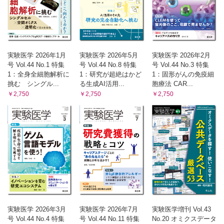
賀泰彦，鈴木絢子，鈴木 穣】
2. メトホルミン作用のオリエント急行仮説 ―トランスオミ
クス解析によるデータ駆動型の作用機序解明【幡野 敦，
柚木克之】
3. 分子からシステムへ：マルチオミクス×AIで健康評価【渡
実験医学 2026年1月
実験医学 2026年5月
実験医学 2026年2月
邊謙吾】
号 Vol.44 No.1 特集
号 Vol.44 No.8 特集
号 Vol.44 No.3 特集
Ⅱ．候補分子の評価
1：全身全細胞解析に
1：研究が超絶はかど
1：固形がんの免疫細
4. 1細胞レベルでの遺伝子発現の予測と創薬応用【岩田通
挑む シングル...
る生成AI活用...
胞療法 CAR...
夫】
￥2,750
￥2,750
￥2,750
5. 全タンパク質構造への薬の結合親和性から効能と副作用を
予測 ―シミュレーションとAI・機械学習で薬のメカニズ
ムを理解する【澤田隆介，坂尻由子】
6. 機械学習による薬物動態予測【江崎剛史】
7. 動物実験代替法に関連する数理的手法 ―統計的測定精度
評価と毒性試験データベースの構築・活用【竹下潤一】
第4章 国内外の動向
Ⅰ．国内のAI創薬プロジェクトの概要と展望
1. [Short Article] 科学研究基盤モデル開発プログラムAGIS
―理化学研究所のAI for Science研究プログラム【泰地真
弘人】
実験医学 2026年3月
実験医学 2026年7月
実験医学増刊 Vol.43
2. [Short Article] 産学連携による創薬AIプラットフォームの
号 Vol.44 No.4 特集
号 Vol.44 No.11 特集
No.20 オミクスデータ
開発（AMED DAIIA）【本間光貴】