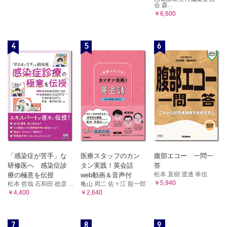
会 森...
￥6,600
4
5
6
「感染症が苦手」な
医療スタッフのカン
腹部エコー 一問一
研修医へ 感染症診
タン実践！英会話
答
松本 直樹 渡邊 幸信
療の極意を伝授
web動画＆音声付
￥5,940
松本 哲哉 石和田 稔彦 ...
亀山 周二 佐々江 龍一郎
￥4,400
￥2,640
7
8
9