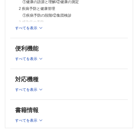
リ・ヘルス・ケア（PHC）の展開
①健康の語源と理解/②健康の測定
13 衛生行政と保健医療の制度
2 疾病予防と健康管理
①わが国の衛生行政機構/②保健所/③医療保険/④国民医療費/
①疾病予防の段階/②集団検診
⑤健康づくり
3 感染症の予防
14 疫 学
すべてを表示
①感染症とは/②感染症の予防対策
①疫学とは/②疫学の意義/③方法（疫学の特徴）/④調査対象/
⑤調査方法/⑥調査結果の解釈と評価
4 消 毒
2 関係法規
①消毒とは/②消毒法/③消毒法の応用
1 序 論
便利機能
5 環境衛生（環境保健）
①法の体系/②柔道整復師と患者の権利/③医療過誤とリスクマネジメ
①環境問題/②物理的環境要因/③騒音/④公害/⑤空気の衛生と
ント
すべてを表示
大気汚染/
2 柔道整復師法の目的と定義
①総則/②免許
⑥地球環境の管理/⑦最近の環境問題
3 柔道整復師国家試験
6 生活環境・食品衛生活動
対応機種
①試験の実施
①水の衛生と水質汚濁/②住居/③食品（食中毒）/④ゴミ（廃
4 業 務
棄物）処理
すべてを表示
①業務の禁止/②業務範囲/③秘密を守る義務/④都道府県知事の指示
7 母子保健
5 施術所
①ライフサイクル/②母子相互作用/③母子保健に関する用語/
①施術所の届出/②施術所の構造設備等/③施術所に対する監督
6 雑 則
④母子保健の指標/⑤母子保健行政
書籍情報
①広告
8 学校保健
7 罰 則
すべてを表示
①学校保健の意味/②学校保健対策（領域と構成）と組織・運
①罪刑法定主義/②柔道整復師法に定められる罰則/③両罰規定
営/
8 医療従事者の資格法
③学校保健関係職員/④学校保健管理/⑤学校環境衛生基準/
①医師法/②保健師助産師看護師法/③診療放射線技師法/