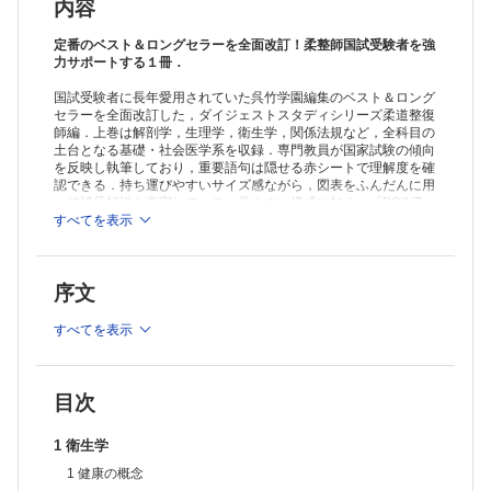
染/
内容
⑥地球環境の管理/⑦最近の環境問題
6 生活環境・食品衛生活動
定番のベスト＆ロングセラーを全面改訂！柔整師国試受験者を強
①水の衛生と水質汚濁/②住居/③食品（食中毒）/④ゴミ（廃棄物）処
力サポートする１冊．
理
国試受験者に長年愛用されていた呉竹学園編集のベスト＆ロング
7 母子保健
セラーを全面改訂した，ダイジェストスタディシリーズ柔道整復
①ライフサイクル/②母子相互作用/③母子保健に関する用語/
師編．上巻は解剖学，生理学，衛生学，関係法規など，全科目の
④母子保健の指標/⑤母子保健行政
土台となる基礎・社会医学系を収録．専門教員が国家試験の傾向
8 学校保健
を反映し執筆しており，重要語句は隠せる赤シートで理解度を確
①学校保健の意味/②学校保健対策（領域と構成）と組織・運営/
認できる．持ち運びやすいサイズ感ながら，図表をふんだんに用
③学校保健関係職員/④学校保健管理/⑤学校環境衛生基準/
いて補足解説も充実している．見やすい構成に加え，「POINT」
⑥学齢期の健康状況の統計
欄や「注目度」を示し，日頃の学習から直前期の総チェックまで
すべてを表示
幅広く活用できる一冊．
9 産業保健
①産業保健の目的/②職業病（法律上では業務上疾病）とその対策/
③職場における健康診断と健康増進
序文
10 成人・高齢者保健
①成人・高齢者の健康状態/②わが国の死因順位/③成人保健（生活習
すべてを表示
慣病）/
④高齢者の生活と高齢者保健・福祉対策/⑤介護保険
11 精神保健
①精神保健および精神障害者福祉に関する法律/②入院・外来別精神
目次
障害受療者の
疾病別割合/③精神の病気/④精神保健福祉法による入院形態
1 衛生学
12 地域保健と国際保健
1 健康の概念
①地域保健活動/②保健に関する国際協力と世界保健機関/③プライマ