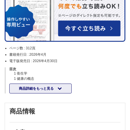
ページ数 :
312頁
書籍発行日 :
2026年4月
電子版発売日 :
2026年4月30日
目次
1 衛生学
1 健康の概念
①健康の語源と理解/②健康の測定
商品詳細をもっと見る
2 疾病予防と健康管理
①疾病予防の段階/②集団検診
3 感染症の予防
①感染症とは/②感染症の予防対策
商品情報
4 消 毒
①消毒とは/②消毒法/③消毒法の応用
5 環境衛生（環境保健）
①環境問題/②物理的環境要因/③騒音/④公害/⑤空気の衛生と大気汚