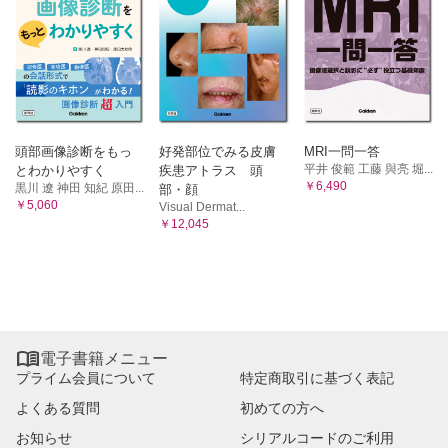
①心臓/②血管/③循環の調節
11 呼吸の生理学
①換気/②ガス交換と運搬/③呼吸周期の調節
12 尿の生成と排泄
①腎臓の構造と機能/②尿の生成/③腎血流量/④排尿/⑤腎臓に
よる体液の調節
13 栄養と代謝
頭部画像診断をもっ
好発部位でみる皮膚
MRI一問一答
平井 俊範 工藤 與亮 堀...
とわかりやすく
疾患アトラス 頭
①生体に必要な栄養素/②エネルギー代謝/③栄養素の代謝/④
￥6,490
黒川 遼 神田 知紀 原田...
食物と栄養
部・顔
￥5,060
Visual Dermat...
14 消化と吸収
￥12,045
①消化器系の構成とはたらき/②食物の消化と吸収/③各栄養
素の消化と吸収
15 体温とその調節
①体温/②熱産生/③熱放散/④体温調節/⑤気候順化/⑥発熱とう
つ熱
16 高齢者の生理学的特徴・変化

①細胞・組織の加齢現象/②高齢者の生理学的特徴/③運動と
電子書籍メニュー
加齢
プライム会員について
特定商取引に基づく表記
17 発育と発達および競技者の生理学的特徴・変化
よくある質問
初めての方へ
①成長に伴うからだや運動能力の発達/②競技者の生理学的特
徴・変化
お知らせ
シリアルコードのご利用