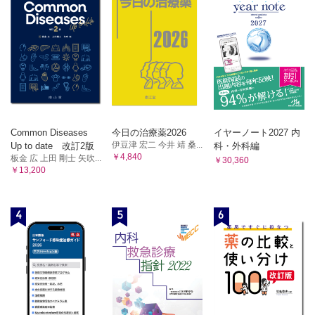
⑤調査方法/⑥調査結果の解釈と評価
4 倫理・患者の権利
1 医療従事者の職業倫理
2 関係法規
2 医療の倫理原則
1 序 論
3 患者とのコミュニケーション
①法の体系/②柔道整復師と患者の権利/③医療過誤とリスク
①診断へのプロセス
マネジメント
4 患者の権利
①基本的人権/②患者の権利（リスボン宣言）/③選択の自由（医療の
2 柔道整復師法の目的と定義
選択）と
①総則/②免許
自己決定権/④患者への説明と同意/⑤個人情報の保護
3 柔道整復師国家試験
5 解剖学
①試験の実施
Common Diseases
今日の治療薬2026
イヤーノート2027 内
1 人体解剖学概説
伊豆津 宏二 今井 靖 桑...
4 業 務
Up to date 改訂2版
科・外科編
①細胞および組織/②発生
￥4,840
板金 広 上田 剛士 矢吹...
2 運動系
￥30,360
①業務の禁止/②業務範囲/③秘密を守る義務/④都道府県知事
￥13,200
①骨格系/②筋系
の指示
3 脈管系
5 施術所
①総論/②心臓/③心脈管系/④リンパ系
①施術所の届出/②施術所の構造設備等/③施術所に対する監
4 内臓系
4
5
6
督
①消化器系/②呼吸器系/③泌尿器系/④生殖器系
6 雑 則
5 内分泌系
①内分泌系
①広告
6 神経系
7 罰 則
①神経系の基礎/②脳/③脊髄/④末梢神経
①罪刑法定主義/②柔道整復師法に定められる罰則/③両罰規
7 感覚器系
定
①外皮/②視覚器/③平行聴覚器/④味覚器/⑤嗅覚器
8 医療従事者の資格法
6 生理学