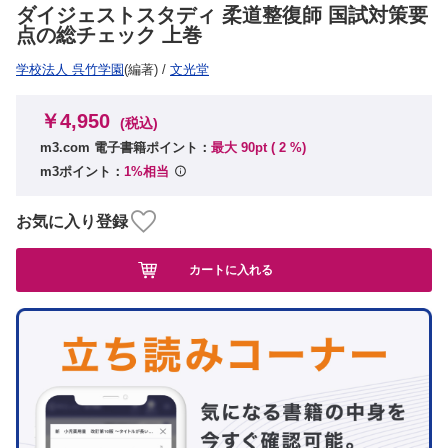
ダイジェストスタディ 柔道整復師 国試対策要
点の総チェック 上巻
学校法人 呉竹学園
(編著)
/
文光堂
￥4,950
(税込)
m3.com 電子書籍ポイント：
最大 90pt (
2
%)
m3ポイント：
1%相当
お気に入り登録
カートに入れる