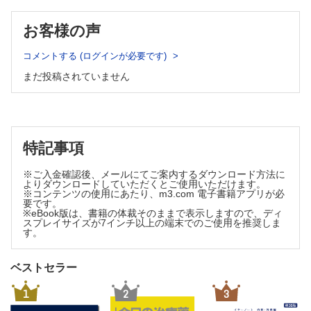
④理学療法士および作業療法士法/⑤薬剤師法
⑥学齢期の健康状況の統計
9 医療法
9 産業保健
お客様の声
①医療提供の理念/②病院・診療所・助産所の定義/③地域医療支
①産業保健の目的/②職業病（法律上では業務上疾病）とその
援病院・特定機能病院の定義/④医療の安全の確保/⑤病床の種類/
対策/
⑥診療所等開設の届出/⑦病院等の廃止の届出
コメントする (ログインが必要です)
③職場における健康診断と健康増進
10 社会福祉関係法規
まだ投稿されていません
10 成人・高齢者保健
①生活保護法/②児童福祉法/③身体障害者福祉法
11 社会保険関係法規
①成人・高齢者の健康状態/②わが国の死因順位/③成人保健
①健康保険法/②国民健康保険法/③高齢者の医療の確保に関する法律/
（生活習慣病）/
④介護保険法
④高齢者の生活と高齢者保健・福祉対策/⑤介護保険
12 その他の関係法規
11 精神保健
①個人情報の保護に関する法律
特記事項
①精神保健および精神障害者福祉に関する法律/②入院・外来
3 社会保障制度
別精神障害受療者の
1 社会保障
※ご入金確認後、メールにてご案内するダウンロード方法に
①社会保障制度/②社会保障の3 つの機能
疾病別割合/③精神の病気/④精神保健福祉法による入院形態
よりダウンロードしていただくとご使用いただけます。
2 社会保険
※コンテンツの使用にあたり、m3.com 電子書籍アプリが必
12 地域保健と国際保健
要です。
①現在の日本の「社会保険制度」/②公的年金/③公的年金制度の仕組
①地域保健活動/②保健に関する国際協力と世界保健機関/③
※eBook版は、書籍の体裁そのままで表示しますので、ディ
み/
スプレイサイズが7インチ以上の端末でのご使用を推奨しま
プライマリ・ヘルス・ケア（PHC）の展開
④雇用保険制度の仕組み/⑤労働災害補償制度の仕組み/
す。
13 衛生行政と保健医療の制度
⑥介護保険の意義と仕組み/⑦社会福祉・公的扶助・公衆衛生
①わが国の衛生行政機構/②保健所/③医療保険/④国民医療費/
3 医療保険制度
ベストセラー
①医療保険の目的と意義/②国民医療費の定義/③保険診療の概要/
⑤健康づくり
④診療報酬制度
14 疫 学
1
2
3
4 柔道整復師業務における療養費
①疫学とは/②疫学の意義/③方法（疫学の特徴）/④調査対象/
①医療費/②柔道整復療養費