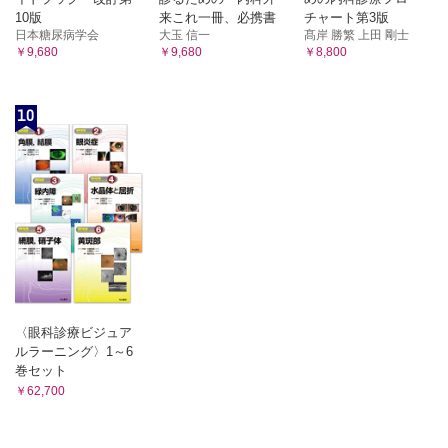
10 循 環
度の仕組み/
10版
来これ一冊、必携書
チャート第3版
①心臓/②血管/③循環の調節
日本糖尿病学会
大玉 信一
髙岸 勝繁 上田 剛士
④雇用保険制度の仕組み/⑤労働災害補償制度の仕組み/
11 呼吸の生理学
￥9,680
￥9,680
￥8,800
⑥介護保険の意義と仕組み/⑦社会福祉・公的扶助・公衆衛生
①換気/②ガス交換と運搬/③呼吸周期の調節
3 医療保険制度
12 尿の生成と排泄
①医療保険の目的と意義/②国民医療費の定義/③保険診療の
①腎臓の構造と機能/②尿の生成/③腎血流量/④排尿/⑤腎臓による体液
10
概要/
の調節
13 栄養と代謝
④診療報酬制度
①生体に必要な栄養素/②エネルギー代謝/③栄養素の代謝/④食物と栄
4 柔道整復師業務における療養費
養
①医療費/②柔道整復療養費
14 消化と吸収
4 倫理・患者の権利
①消化器系の構成とはたらき/②食物の消化と吸収/③各栄養素の消化
と吸収
1 医療従事者の職業倫理
15 体温とその調節
2 医療の倫理原則
①体温/②熱産生/③熱放散/④体温調節/⑤気候順化/⑥発熱とうつ熱
3 患者とのコミュニケーション
16 高齢者の生理学的特徴・変化
①細胞・組織の加齢現象/②高齢者の生理学的特徴/③運動と加齢
①診断へのプロセス
17 発育と発達および競技者の生理学的特徴・変化
4 患者の権利
〈眼科診療ビジュア
①成長に伴うからだや運動能力の発達/②競技者の生理学的特徴・変
①基本的人権/②患者の権利（リスボン宣言）/③選択の自由
ルラーニング〉1～6
化
（医療の選択）と
巻セット
自己決定権/④患者への説明と同意/⑤個人情報の保護
￥62,700
5 解剖学
1 人体解剖学概説