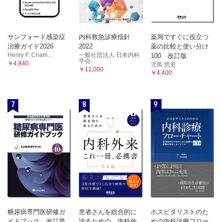
①医師法/②保健師助産師看護師法/③診療放射線技師法/
1 生理学とは
①細胞の構造と機能/②組織・器官と生体の機能系/③生体の恒常性と
④理学療法士および作業療法士法/⑤薬剤師法
統合機能/
9 医療法
④体液の区分と組成
サンフォード感染症
内科救急診療指針
薬局ですぐに役立つ
①医療提供の理念/②病院・診療所・助産所の定義/③地域医
2 筋の生理
治療ガイド2026
2022
薬の比較と使い分け
療支
①骨格筋
Henry F. Cham...
一般社団法人 日本内科
100 改訂版
援病院・特定機能病院の定義/④医療の安全の確保/⑤病床の
3 神経の生理
学会...
￥4,840
児島 悠史
種類/
①神経信号の伝達/②神経系の構成/③脳の高次機能障害/④内臓機能の
￥11,000
￥4,400
調節
⑥診療所等開設の届出/⑦病院等の廃止の届出
4 運動の生理
10 社会福祉関係法規
①運動神経と運動単位/②脊髄による反射と調節/③脳幹による運動調
①生活保護法/②児童福祉法/③身体障害者福祉法
7
8
9
節/
11 社会保険関係法規
④高次運動機能
①健康保険法/②国民健康保険法/③高齢者の医療の確保に関
5 感覚の生理
する法律/
①感覚の一般的特性/②特殊感覚/③体性感覚（皮膚感覚・深部感覚）/
④内臓感覚（臓器感覚・内臓痛覚）/⑤発痛物質と痛みの抑制システ
④介護保険法
ム
12 その他の関係法規
6 内分泌
①個人情報の保護に関する法律
①ホルモンの一般的性質/②それぞれの内分泌腺とホルモンの作用
3 社会保障制度
7 生 殖
①性分化/②男性生殖器/③女性生殖器/④妊娠と分娩
1 社会保障
8 血 液
①社会保障制度/②社会保障の3 つの機能
①血液の役割/②血液の成分と組成/③止血/④血液型/⑤免疫
2 社会保険
9 骨の生理
糖尿病専門医研修ガ
患者さんを総合的に
ホスピタリストのた
①骨の成長/②カルシウム代謝調節ホルモン
①現在の日本の「社会保険制度」/②公的年金/③公的年金制
イドブック 改訂第
診るための 内科外
めの内科診療フロー