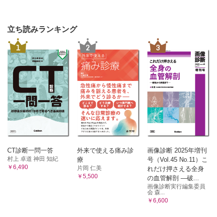
①細胞および組織/②発生
2 運動系
①骨格系/②筋系
立ち読みランキング
3 脈管系
1
2
3
①総論/②心臓/③心脈管系/④リンパ系
4 内臓系
①消化器系/②呼吸器系/③泌尿器系/④生殖器系
5 内分泌系
①内分泌系
6 神経系
①神経系の基礎/②脳/③脊髄/④末梢神経
7 感覚器系
①外皮/②視覚器/③平行聴覚器/④味覚器/⑤嗅覚器
6 生理学
CT診断一問一答
外来で使える痛み診
画像診断 2025年増刊
1 生理学とは
村上 卓道 神田 知紀
療
号（Vol.45 No.11）こ
￥6,490
①細胞の構造と機能/②組織・器官と生体の機能系/③生体の
片岡 仁美
れだけ押さえる全身
￥5,500
恒常性と統合機能/
の血管解剖 ―破...
画像診断実行編集委員
④体液の区分と組成
会 森...
2 筋の生理
￥6,600
①骨格筋