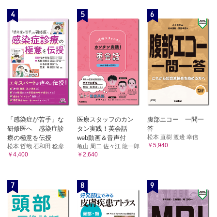
3 神経の生理
4
5
6
①神経信号の伝達/②神経系の構成/③脳の高次機能障害/④内
臓機能の調節
4 運動の生理
①運動神経と運動単位/②脊髄による反射と調節/③脳幹によ
る運動調節/
④高次運動機能
5 感覚の生理
①感覚の一般的特性/②特殊感覚/③体性感覚（皮膚感覚・深
部感覚）/
④内臓感覚（臓器感覚・内臓痛覚）/⑤発痛物質と痛みの抑制
システム
「感染症が苦手」な
医療スタッフのカン
腹部エコー 一問一
6 内分泌
研修医へ 感染症診
タン実践！英会話
答
①ホルモンの一般的性質/②それぞれの内分泌腺とホルモンの
松本 直樹 渡邊 幸信
療の極意を伝授
web動画＆音声付
作用
￥5,940
松本 哲哉 石和田 稔彦 ...
亀山 周二 佐々江 龍一郎
7 生 殖
￥4,400
￥2,640
①性分化/②男性生殖器/③女性生殖器/④妊娠と分娩
8 血 液
7
8
9
①血液の役割/②血液の成分と組成/③止血/④血液型/⑤免疫
9 骨の生理
①骨の成長/②カルシウム代謝調節ホルモン
10 循 環