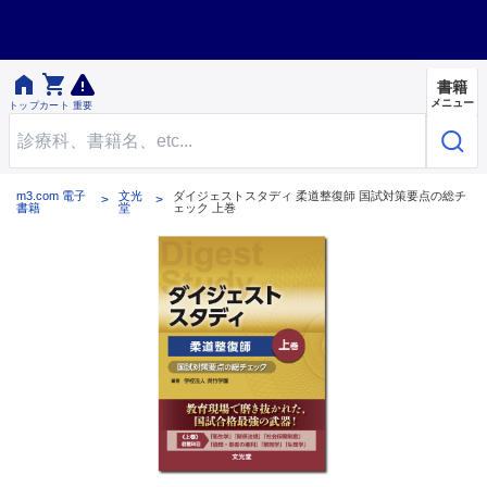


書籍
メニュー
トップ
カート
重要
m3.com 電子
文光
ダイジェストスタディ 柔道整復師 国試対策要点の総チ
書籍
堂
ェック 上巻