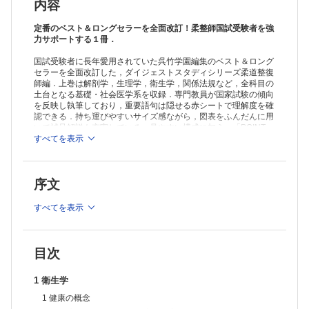
染/
内容
⑥地球環境の管理/⑦最近の環境問題
6 生活環境・食品衛生活動
定番のベスト＆ロングセラーを全面改訂！柔整師国試受験者を強
①水の衛生と水質汚濁/②住居/③食品（食中毒）/④ゴミ（廃棄物）処
力サポートする１冊．
理
国試受験者に長年愛用されていた呉竹学園編集のベスト＆ロング
7 母子保健
セラーを全面改訂した，ダイジェストスタディシリーズ柔道整復
①ライフサイクル/②母子相互作用/③母子保健に関する用語/
師編．上巻は解剖学，生理学，衛生学，関係法規など，全科目の
④母子保健の指標/⑤母子保健行政
土台となる基礎・社会医学系を収録．専門教員が国家試験の傾向
8 学校保健
を反映し執筆しており，重要語句は隠せる赤シートで理解度を確
①学校保健の意味/②学校保健対策（領域と構成）と組織・運営/
認できる．持ち運びやすいサイズ感ながら，図表をふんだんに用
③学校保健関係職員/④学校保健管理/⑤学校環境衛生基準/
いて補足解説も充実している．見やすい構成に加え，「POINT」
⑥学齢期の健康状況の統計
欄や「注目度」を示し，日頃の学習から直前期の総チェックまで
すべてを表示
幅広く活用できる一冊．
9 産業保健
①産業保健の目的/②職業病（法律上では業務上疾病）とその対策/
③職場における健康診断と健康増進
序文
10 成人・高齢者保健
①成人・高齢者の健康状態/②わが国の死因順位/③成人保健（生活習
すべてを表示
慣病）/
④高齢者の生活と高齢者保健・福祉対策/⑤介護保険
11 精神保健
①精神保健および精神障害者福祉に関する法律/②入院・外来別精神
目次
障害受療者の
疾病別割合/③精神の病気/④精神保健福祉法による入院形態
1 衛生学
12 地域保健と国際保健
1 健康の概念
①地域保健活動/②保健に関する国際協力と世界保健機関/③プライマ