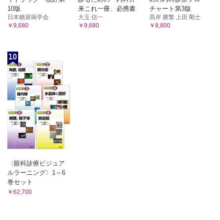
10 循 環
度の仕組み/
10版
来これ一冊、必携書
チャート第3版
①心臓/②血管/③循環の調節
日本糖尿病学会
大玉 信一
髙岸 勝繁 上田 剛士
④雇用保険制度の仕組み/⑤労働災害補償制度の仕組み/
11 呼吸の生理学
￥9,680
￥9,680
￥8,800
⑥介護保険の意義と仕組み/⑦社会福祉・公的扶助・公衆衛生
①換気/②ガス交換と運搬/③呼吸周期の調節
3 医療保険制度
12 尿の生成と排泄
①医療保険の目的と意義/②国民医療費の定義/③保険診療の
①腎臓の構造と機能/②尿の生成/③腎血流量/④排尿/⑤腎臓による体液
10
概要/
の調節
13 栄養と代謝
④診療報酬制度
①生体に必要な栄養素/②エネルギー代謝/③栄養素の代謝/④食物と栄
4 柔道整復師業務における療養費
養
①医療費/②柔道整復療養費
14 消化と吸収
4 倫理・患者の権利
①消化器系の構成とはたらき/②食物の消化と吸収/③各栄養素の消化
と吸収
1 医療従事者の職業倫理
15 体温とその調節
2 医療の倫理原則
①体温/②熱産生/③熱放散/④体温調節/⑤気候順化/⑥発熱とうつ熱
3 患者とのコミュニケーション
16 高齢者の生理学的特徴・変化
①細胞・組織の加齢現象/②高齢者の生理学的特徴/③運動と加齢
①診断へのプロセス
17 発育と発達および競技者の生理学的特徴・変化
4 患者の権利
〈眼科診療ビジュア
①成長に伴うからだや運動能力の発達/②競技者の生理学的特徴・変
①基本的人権/②患者の権利（リスボン宣言）/③選択の自由
ルラーニング〉1～6
化
（医療の選択）と
巻セット
自己決定権/④患者への説明と同意/⑤個人情報の保護
￥62,700
5 解剖学
1 人体解剖学概説