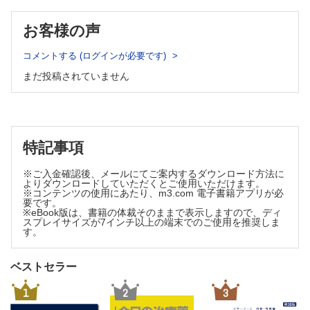
④理学療法士および作業療法士法/⑤薬剤師法
⑥学齢期の健康状況の統計
9 医療法
9 産業保健
お客様の声
①医療提供の理念/②病院・診療所・助産所の定義/③地域医療支
①産業保健の目的/②職業病（法律上では業務上疾病）とその
援病院・特定機能病院の定義/④医療の安全の確保/⑤病床の種類/
対策/
⑥診療所等開設の届出/⑦病院等の廃止の届出
コメントする (ログインが必要です)
③職場における健康診断と健康増進
10 社会福祉関係法規
まだ投稿されていません
10 成人・高齢者保健
①生活保護法/②児童福祉法/③身体障害者福祉法
11 社会保険関係法規
①成人・高齢者の健康状態/②わが国の死因順位/③成人保健
①健康保険法/②国民健康保険法/③高齢者の医療の確保に関する法律/
（生活習慣病）/
④介護保険法
④高齢者の生活と高齢者保健・福祉対策/⑤介護保険
12 その他の関係法規
11 精神保健
①個人情報の保護に関する法律
特記事項
①精神保健および精神障害者福祉に関する法律/②入院・外来
3 社会保障制度
別精神障害受療者の
1 社会保障
※ご入金確認後、メールにてご案内するダウンロード方法に
①社会保障制度/②社会保障の3 つの機能
疾病別割合/③精神の病気/④精神保健福祉法による入院形態
よりダウンロードしていただくとご使用いただけます。
2 社会保険
※コンテンツの使用にあたり、m3.com 電子書籍アプリが必
12 地域保健と国際保健
要です。
①現在の日本の「社会保険制度」/②公的年金/③公的年金制度の仕組
①地域保健活動/②保健に関する国際協力と世界保健機関/③
※eBook版は、書籍の体裁そのままで表示しますので、ディ
み/
スプレイサイズが7インチ以上の端末でのご使用を推奨しま
プライマリ・ヘルス・ケア（PHC）の展開
④雇用保険制度の仕組み/⑤労働災害補償制度の仕組み/
す。
13 衛生行政と保健医療の制度
⑥介護保険の意義と仕組み/⑦社会福祉・公的扶助・公衆衛生
①わが国の衛生行政機構/②保健所/③医療保険/④国民医療費/
3 医療保険制度
ベストセラー
①医療保険の目的と意義/②国民医療費の定義/③保険診療の概要/
⑤健康づくり
④診療報酬制度
14 疫 学
1
2
3
4 柔道整復師業務における療養費
①疫学とは/②疫学の意義/③方法（疫学の特徴）/④調査対象/
①医療費/②柔道整復療養費