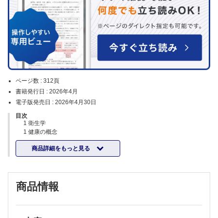
ページ数 :
312頁
書籍発行日 :
2026年4月
電子版発売日 :
2026年4月30日
目次
1 衛生学
1 健康の概念
①健康の語源と理解/②健康の測定
商品詳細をもっと見る
2 疾病予防と健康管理
①疾病予防の段階/②集団検診
3 感染症の予防
①感染症とは/②感染症の予防対策
商品情報
4 消 毒
①消毒とは/②消毒法/③消毒法の応用
5 環境衛生（環境保健）
①環境問題/②物理的環境要因/③騒音/④公害/⑤空気の衛生と大気汚