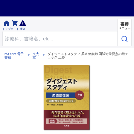


書籍
メニュー
トップ
カート
重要
m3.com 電子
文光
ダイジェストスタディ 柔道整復師 国試対策要点の総チ
書籍
堂
ェック 上巻