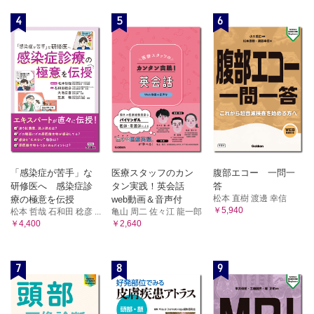
3 神経の生理
4
5
6
①神経信号の伝達/②神経系の構成/③脳の高次機能障害/④内
臓機能の調節
4 運動の生理
①運動神経と運動単位/②脊髄による反射と調節/③脳幹によ
る運動調節/
④高次運動機能
5 感覚の生理
①感覚の一般的特性/②特殊感覚/③体性感覚（皮膚感覚・深
部感覚）/
④内臓感覚（臓器感覚・内臓痛覚）/⑤発痛物質と痛みの抑制
システム
「感染症が苦手」な
医療スタッフのカン
腹部エコー 一問一
6 内分泌
研修医へ 感染症診
タン実践！英会話
答
①ホルモンの一般的性質/②それぞれの内分泌腺とホルモンの
松本 直樹 渡邊 幸信
療の極意を伝授
web動画＆音声付
作用
￥5,940
松本 哲哉 石和田 稔彦 ...
亀山 周二 佐々江 龍一郎
7 生 殖
￥4,400
￥2,640
①性分化/②男性生殖器/③女性生殖器/④妊娠と分娩
8 血 液
7
8
9
①血液の役割/②血液の成分と組成/③止血/④血液型/⑤免疫
9 骨の生理
①骨の成長/②カルシウム代謝調節ホルモン
10 循 環