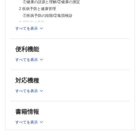
リ・ヘルス・ケア（PHC）の展開
①健康の語源と理解/②健康の測定
13 衛生行政と保健医療の制度
2 疾病予防と健康管理
①わが国の衛生行政機構/②保健所/③医療保険/④国民医療費/
①疾病予防の段階/②集団検診
⑤健康づくり
3 感染症の予防
14 疫 学
すべてを表示
①感染症とは/②感染症の予防対策
①疫学とは/②疫学の意義/③方法（疫学の特徴）/④調査対象/
⑤調査方法/⑥調査結果の解釈と評価
4 消 毒
2 関係法規
①消毒とは/②消毒法/③消毒法の応用
1 序 論
便利機能
5 環境衛生（環境保健）
①法の体系/②柔道整復師と患者の権利/③医療過誤とリスクマネジメ
①環境問題/②物理的環境要因/③騒音/④公害/⑤空気の衛生と
ント
すべてを表示
大気汚染/
2 柔道整復師法の目的と定義
①総則/②免許
⑥地球環境の管理/⑦最近の環境問題
3 柔道整復師国家試験
6 生活環境・食品衛生活動
対応機種
①試験の実施
①水の衛生と水質汚濁/②住居/③食品（食中毒）/④ゴミ（廃
4 業 務
棄物）処理
すべてを表示
①業務の禁止/②業務範囲/③秘密を守る義務/④都道府県知事の指示
7 母子保健
5 施術所
①ライフサイクル/②母子相互作用/③母子保健に関する用語/
①施術所の届出/②施術所の構造設備等/③施術所に対する監督
6 雑 則
④母子保健の指標/⑤母子保健行政
書籍情報
①広告
8 学校保健
7 罰 則
すべてを表示
①学校保健の意味/②学校保健対策（領域と構成）と組織・運
①罪刑法定主義/②柔道整復師法に定められる罰則/③両罰規定
営/
8 医療従事者の資格法
③学校保健関係職員/④学校保健管理/⑤学校環境衛生基準/
①医師法/②保健師助産師看護師法/③診療放射線技師法/