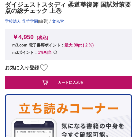
ダイジェストスタディ 柔道整復師 国試対策要
点の総チェック 上巻
学校法人 呉竹学園
(編著)
/
文光堂
￥4,950
(税込)
m3.com 電子書籍ポイント：
最大 90pt (
2
%)
m3ポイント：
1%相当
お気に入り登録
カートに入れる