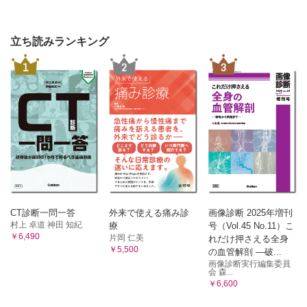
①細胞および組織/②発生
2 運動系
①骨格系/②筋系
立ち読みランキング
3 脈管系
1
2
3
①総論/②心臓/③心脈管系/④リンパ系
4 内臓系
①消化器系/②呼吸器系/③泌尿器系/④生殖器系
5 内分泌系
①内分泌系
6 神経系
①神経系の基礎/②脳/③脊髄/④末梢神経
7 感覚器系
①外皮/②視覚器/③平行聴覚器/④味覚器/⑤嗅覚器
6 生理学
CT診断一問一答
外来で使える痛み診
画像診断 2025年増刊
1 生理学とは
村上 卓道 神田 知紀
療
号（Vol.45 No.11）こ
￥6,490
①細胞の構造と機能/②組織・器官と生体の機能系/③生体の
片岡 仁美
れだけ押さえる全身
￥5,500
恒常性と統合機能/
の血管解剖 ―破...
画像診断実行編集委員
④体液の区分と組成
会 森...
2 筋の生理
￥6,600
①骨格筋