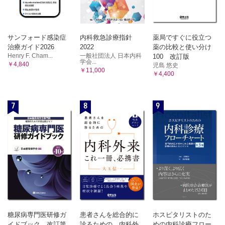
①医師法/②保健師助産師看護師法/③診療放射線技師法/
1 生理学とは
①細胞の構造と機能/②組織・器官と生体の機能系/③生体の恒常性と
④理学療法士および作業療法士法/⑤薬剤師法
統合機能/
9 医療法
④体液の区分と組成
サンフォード感染症
内科救急診療指針
薬局ですぐに役立つ
①医療提供の理念/②病院・診療所・助産所の定義/③地域医
2 筋の生理
治療ガイド2026
2022
薬の比較と使い分け
療支
①骨格筋
Henry F. Cham...
一般社団法人 日本内科
100 改訂版
援病院・特定機能病院の定義/④医療の安全の確保/⑤病床の
3 神経の生理
学会...
￥4,840
児島 悠史
種類/
①神経信号の伝達/②神経系の構成/③脳の高次機能障害/④内臓機能の
￥11,000
￥4,400
調節
⑥診療所等開設の届出/⑦病院等の廃止の届出
4 運動の生理
10 社会福祉関係法規
①運動神経と運動単位/②脊髄による反射と調節/③脳幹による運動調
①生活保護法/②児童福祉法/③身体障害者福祉法
7
8
9
節/
11 社会保険関係法規
④高次運動機能
①健康保険法/②国民健康保険法/③高齢者の医療の確保に関
5 感覚の生理
する法律/
①感覚の一般的特性/②特殊感覚/③体性感覚（皮膚感覚・深部感覚）/
④内臓感覚（臓器感覚・内臓痛覚）/⑤発痛物質と痛みの抑制システ
④介護保険法
ム
12 その他の関係法規
6 内分泌
①個人情報の保護に関する法律
①ホルモンの一般的性質/②それぞれの内分泌腺とホルモンの作用
3 社会保障制度
7 生 殖
①性分化/②男性生殖器/③女性生殖器/④妊娠と分娩
1 社会保障
8 血 液
①社会保障制度/②社会保障の3 つの機能
①血液の役割/②血液の成分と組成/③止血/④血液型/⑤免疫
2 社会保険
9 骨の生理
糖尿病専門医研修ガ
患者さんを総合的に
ホスピタリストのた
①骨の成長/②カルシウム代謝調節ホルモン
①現在の日本の「社会保険制度」/②公的年金/③公的年金制
イドブック 改訂第
診るための 内科外
めの内科診療フロー