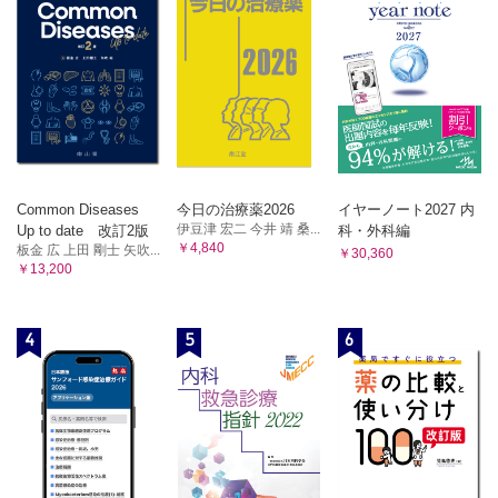
⑤調査方法/⑥調査結果の解釈と評価
4 倫理・患者の権利
1 医療従事者の職業倫理
2 関係法規
2 医療の倫理原則
1 序 論
3 患者とのコミュニケーション
①法の体系/②柔道整復師と患者の権利/③医療過誤とリスク
①診断へのプロセス
マネジメント
4 患者の権利
①基本的人権/②患者の権利（リスボン宣言）/③選択の自由（医療の
2 柔道整復師法の目的と定義
選択）と
①総則/②免許
自己決定権/④患者への説明と同意/⑤個人情報の保護
3 柔道整復師国家試験
5 解剖学
①試験の実施
Common Diseases
今日の治療薬2026
イヤーノート2027 内
1 人体解剖学概説
伊豆津 宏二 今井 靖 桑...
4 業 務
Up to date 改訂2版
科・外科編
①細胞および組織/②発生
￥4,840
板金 広 上田 剛士 矢吹...
2 運動系
￥30,360
①業務の禁止/②業務範囲/③秘密を守る義務/④都道府県知事
￥13,200
①骨格系/②筋系
の指示
3 脈管系
5 施術所
①総論/②心臓/③心脈管系/④リンパ系
①施術所の届出/②施術所の構造設備等/③施術所に対する監
4 内臓系
4
5
6
督
①消化器系/②呼吸器系/③泌尿器系/④生殖器系
6 雑 則
5 内分泌系
①内分泌系
①広告
6 神経系
7 罰 則
①神経系の基礎/②脳/③脊髄/④末梢神経
①罪刑法定主義/②柔道整復師法に定められる罰則/③両罰規
7 感覚器系
定
①外皮/②視覚器/③平行聴覚器/④味覚器/⑤嗅覚器
8 医療従事者の資格法
6 生理学