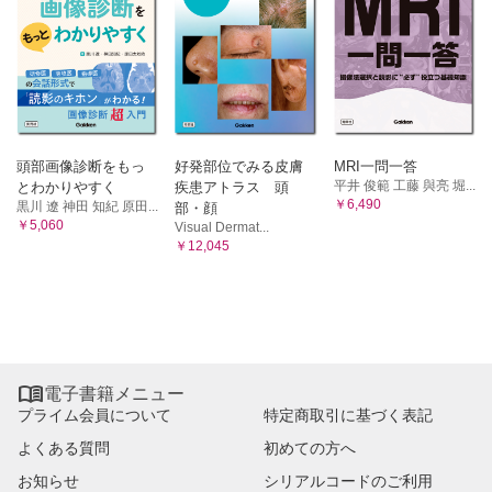
①心臓/②血管/③循環の調節
11 呼吸の生理学
①換気/②ガス交換と運搬/③呼吸周期の調節
12 尿の生成と排泄
①腎臓の構造と機能/②尿の生成/③腎血流量/④排尿/⑤腎臓に
よる体液の調節
13 栄養と代謝
頭部画像診断をもっ
好発部位でみる皮膚
MRI一問一答
平井 俊範 工藤 與亮 堀...
とわかりやすく
疾患アトラス 頭
①生体に必要な栄養素/②エネルギー代謝/③栄養素の代謝/④
￥6,490
黒川 遼 神田 知紀 原田...
食物と栄養
部・顔
￥5,060
Visual Dermat...
14 消化と吸収
￥12,045
①消化器系の構成とはたらき/②食物の消化と吸収/③各栄養
素の消化と吸収
15 体温とその調節
①体温/②熱産生/③熱放散/④体温調節/⑤気候順化/⑥発熱とう
つ熱
16 高齢者の生理学的特徴・変化

①細胞・組織の加齢現象/②高齢者の生理学的特徴/③運動と
電子書籍メニュー
加齢
プライム会員について
特定商取引に基づく表記
17 発育と発達および競技者の生理学的特徴・変化
よくある質問
初めての方へ
①成長に伴うからだや運動能力の発達/②競技者の生理学的特
徴・変化
お知らせ
シリアルコードのご利用