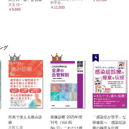
4．慢性硬膜下血腫
科学会...
リヌス中毒
大玉 信一
5．頸動脈海綿静脈洞瘻
￥11,000
￥9,680
風
B．脊髄外傷
第6章 先天異常・発生異常による疾患
経系のスピロヘータ感染症
A．先天奇形
梅毒
1．腰仙椎部の奇形
a）二分脊椎
トスピラ症
b）脊髄正中離開
ム病
2．頭蓋頸椎移行部の奇形
経系の真菌感染症
ング
a）クリッペル・フェイユ症候群
b）アルノルド・キアリ奇形
プトコッカス髄膜炎
4
2
3
3．脳の奇形
スペルギルス症
a）ダンディ・ウォーカー奇形
他の真菌感染症
B．胎内感染症
1．先天性トキソプラズマ症
経系のリケッチア感染症
2．先天性風疹症候群
が虫病に合併する脳炎・髄膜炎
3．巨細胞封入体症
4．新生児ヘルペス
他のリケッチア感染症
5．先天梅毒
経系の原虫感染症
C．周産期脳損傷
ソプラズマ脳炎
1．脳性麻痺
D．母斑症
ラリア
1．神経線維腫症
外来で使える痛み診
画像診断 2025年増
「感染症が苦手」な
経系の寄生虫感染症
a）神経線維腫症1型
療
刊号（Vol.45
研修医へ 感染症診
b）神経線維腫症2型
鉤囊虫症
片岡 仁美
No.11）これだけ押
療の極意を伝授