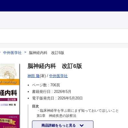
中外医学社
脳神経内科 改訂6版
脳神経内科 改訂6版
神田 隆
(著)
/
中外医学社
ページ数 :
706頁
書籍発行日 :
2026年5月
電子版発売日 :
2026年5月20日
目次
・臨床神経学を学ぶ前にまず知っておいてほしいこと
第1章 神経疾患の診察法
A．診察道具を揃えよう
商品詳細をもっと見る
B．意識の診察