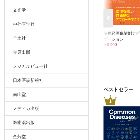
1．ロン
2．ガワ
文光堂
J．自律神
中外医学社
1．起立
2．排尿
脳神経画像解剖ナビ
羊土社
ゲーション
K．髄膜刺
￥9,900
1．項部
金原出版
2．ケル
3．ブル
メジカルビュー社
4．jolt ac
第2章 神経
日本医事新報社
A．中枢神
ベストセラー
南山堂
1．急性
1
a）単純
メディカ出版
b）HHV
c）日本
医歯薬出版
2．ウイ
3．遅発
金芳堂