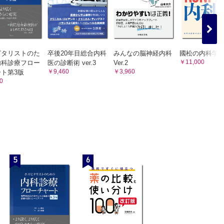
ピタリストのた
卒後20年目総合内科
みんなの脳神経内科
國松の内科学
￥11,000
内科診療フロー
医の診断術 ver.3
Ver.2
￥9,460
￥3,960
ト第3版
0
5
6