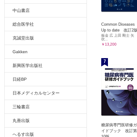
a）亜急
中山書店
b）進行
4．レト
総合医学社
Common Diseases
a）ヒト
Up to date 改訂2
b）AID
板金 広 上田 剛士 矢
克誠堂出版
吹...
5．その
￥13,200
a）急性
Gakken
b）狂犬
7
c）帯状
新興医学出版社
6．イン
日経BP
7．Cov
B．中枢神
日本メディカルセンター
1．化膿
a）急性
三輪書店
b）脳膿
c）硬膜
丸善出版
糖尿病専門医研修ガ
2．結核
イドブック 改訂第
3．その
へるす出版
10版