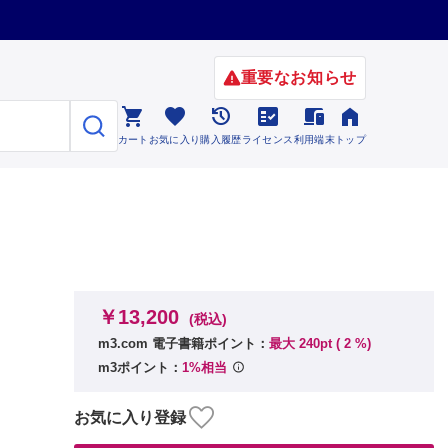
重要なお知らせ






カート
お気に入り
購入履歴
ライセンス
利用端末
トップ
￥13,200
(税込)
m3.com 電子書籍ポイント：
最大 240pt (
2
%)
m3ポイント：
1%相当
お気に入り登録