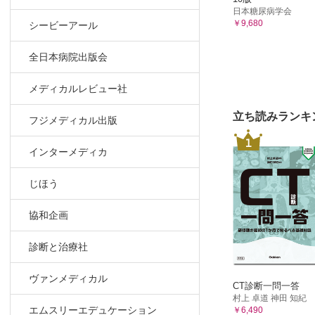
a）ボツ
日本糖尿病学会
￥9,680
シービーアール
b）破傷
C．中枢神
全日本病院出版会
1．神経
2．レプ
メディカルレビュー社
3．ライ
D．中枢神
立ち読みランキ
フジメディカル出版
1．クリ
1
2．脳ア
インターメディカ
3．その
じほう
E．中枢神
1．つつ
協和企画
2．その
F．中枢神
診断と治療社
1．トキ
2．脳マ
ヴァンメディカル
CT診断一問一答
G．中枢神
村上 卓道 神田 知紀
1．脳有
エムスリーエデュケーション
￥6,490