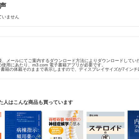
縮と筋肥大
声
2．レプトスピラ症
の筋力の評価
3．ライム病
ーヌス
D．中枢神経系の真菌感染症
ていません
1．クリプトコッカス髄膜炎
意運動の観察
2．脳アスペルギルス症
診察
3．その他の真菌感染症
E．中枢神経系のリケッチア感染症
1．つつが虫病に合併する脳炎・髄膜炎
反射
2．その他のリケッチア感染症
反射
F．中枢神経系の原虫感染症
後、メールにてご案内するダウンロード方法によりダウンロードしてい
1．トキソプラズマ脳炎
の診察
使用にあたり、m3.com 電子書籍アプリが必要です。
2．脳マラリア
版は、書籍の体裁そのままで表示しますので、ディスプレイサイズが7イン
覚・触覚の検査
G．中枢神経系の寄生虫感染症
1．脳有鉤囊虫症
覚の検査
2．脳包虫症（エキノコックス症）
覚の検査
H．プリオン病
障害のパターン
第3章 脳血管障害
・3—1．無症候性脳血管障害
の診察
た人はこんな商品も買っています
・3—2．局所性脳機能障害
回外運動
・3—2—1）一過性脳虚血発作
試験
・3—2—2）脳卒中
A．脳出血
試験
1．高血圧性脳出血
行の診察
2．脳アミロイドアンギオパチー