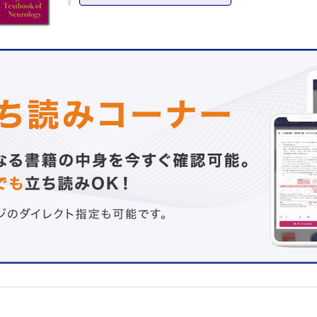
1．意識水準の低下
2．意識の変容
C．知能と高次脳機能の診察
1．知能の診察
2．高次脳機能の診察
D．顔面と脳神経の診察
1．嗅神経（I）
2．視神経（II）
3．動眼神経（III），滑車神経（
外転神経（VI）
4．三叉神経（V）
5．顔面神経（VII）
6．聴神経（VIII）
7．舌咽神経（IX），迷走神経（X）
8．副神経（Ⅺ）
9．舌下神経（Ⅻ）
E．運動系の診察
1．筋萎縮と筋肥大
2．個々の筋力の評価
3．筋トーヌス
4．不随意運動の観察
F．反射の診察
1．腱反射
2．表在反射
3．病的反射