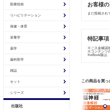
1．筋萎
お客様の
医療技術
2．個々
3．筋ト
まだ投稿され
リハビリテーション
4．不随
F．反射の
保健・体育
1．腱反射
2．表在
栄養学
特記事項
3．病的
※ご入金確認
薬学
G．感覚系
※コンテンツの
※eBook
1．温痛
歯科医学
2．振動
3．位置
雑誌
4．感覚
H．小脳系
この商品を買っ
セット
1．回内
2．指鼻
シリーズ
3．踵膝
I．立位・歩
出版社