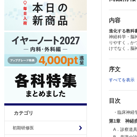
内容
進化する教科
神経科学・脳
りやすく，か
けでなく，脳
序文
すべてを表示
目次
・臨床神経
カテゴリ
第1章 神経
初期研修医
A．診察道