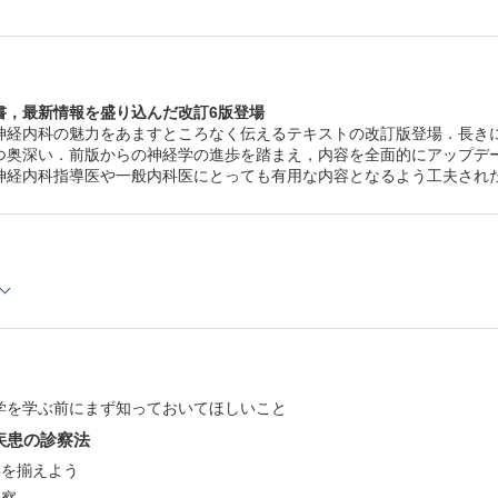
G．感覚系の診察
1．温痛覚・触覚の検査
2．振動覚の検査
3．位置覚の検査
4．感覚障害のパターン
書，最新情報を盛り込んだ改訂6版登場
H．小脳系の診察
神経内科の魅力をあますところなく伝えるテキストの改訂版登場．長き
1．回内回外運動
つ奥深い．前版からの神経学の進歩を踏まえ，内容を全面的にアップデ
2．指鼻試験
3．踵膝試験
神経内科指導医や一般内科医にとっても有用な内容となるよう工夫され
I．立位・歩行の診察
1．ロンベルク徴候
2．ガワーズ徴候
J．自律神経系の診察
1．起立性低血圧
2．排尿・排便・性機能
K．髄膜刺激症候の診察
1．項部硬直
2．ケルニッヒ徴候
3．ブルジンスキー徴候
4．jolt accentuation
学を学ぶ前にまず知っておいてほしいこと
第2章 神経系の感染症
A．中枢神経系のウイルス感染症
疾患の診察法
1．急性ウイルス性脳炎
具を揃えよう
a）単純ヘルペス脳炎
b）HHV—6脳炎