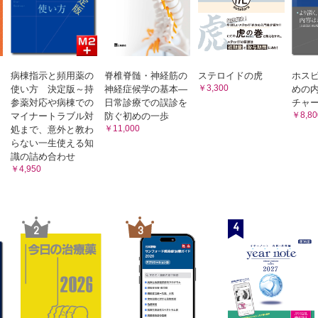
B．くも膜下出血
ベルク徴候
1．脳動脈瘤
ーズ徴候
2．脳動静脈奇形
経系の診察
3．その他の脳血管奇形
a）海綿状血管奇形
性低血圧
C．脳梗塞
・排便・性機能
病棟指示と頻用薬の
脊椎脊髄・神経筋の
ステロイドの虎
ホス
1．脳の動脈系
￥3,300
使い方 決定版～持
神経症候学の基本―
めの
2．脳梗塞が成立するには
激症候の診察
参薬対応や病棟での
日常診療での誤診を
チャー
3．脳梗塞各論
硬直
￥8,80
マイナートラブル対
防ぐ初めの一歩
a）アテローム血栓性脳梗塞
ニッヒ徴候
￥11,000
b）ラクナ梗塞
処まで、意外と教わ
c）心原性脳塞栓症
らない一生使える知
ジンスキー徴候
4．特殊な脳梗塞
識の詰め合わせ
centuation
a）脳静脈血栓症
￥4,950
b）解離性動脈瘤
系の感染症
c）血管炎
経系のウイルス感染症
d）抗リン脂質抗体症候群
e）もやもや病（ウィリス動脈輪閉塞症）
ウイルス性脳炎
4
2
3
f）CADASIL
ヘルペス脳炎
g）悪性腫瘍による多発性脳梗塞
—6脳炎
・3—3．血管性認知症
・3—4．高血圧性脳症
脳炎
第4章 脳腫瘍
ルス性髄膜炎
・脳腫瘍総論
・脳腫瘍各論
性ウイルス感染症