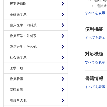
B．意識の
後期研修医
1．意識
2．意識
すべてを表示
基礎医学系
C．知能と
1．知能
臨床医学：内科系
便利機能
2．高次
D．顔面と
臨床医学：外科系
すべてを表示
1．嗅神経
臨床医学：その他
2．視神経
対応機種
3．動眼神
社会医学系
外転神経（
すべてを表示
4．三叉
医学一般
5．顔面神
6．聴神経（
書籍情報
臨床看護
7．舌咽神
すべてを表示
8．副神
基礎看護
9．舌下
看護その他
E．運動系