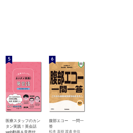
5
6
医療スタッフのカン
腹部エコー 一問一
タン実践！英会話
答
松本 直樹 渡邊 幸信
web動画＆音声付