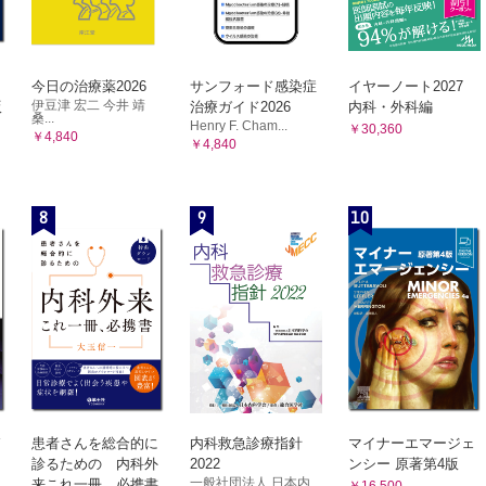
A．転移性脳腫瘍
性硬化性全脳炎
B．神経膠腫
性多巣性白質脳症
a）成人型浸潤性グリオーマ
b）小児型浸潤性グリオーマ
ロウイルス感染症
c）上衣細胞系腫瘍（上衣腫）
今日の治療薬2026
サンフォード感染症
イヤーノート2027
Tリンパ球向性ウイルス脊髄症
C．髄膜腫
伊豆津 宏二 今井 靖
版
治療ガイド2026
内科・外科編
桑...
D．下垂体腺腫
S脳症（HIV脳症）
Henry F. Cham...
￥30,360
￥4,840
E．神経鞘腫
￥4,840
他のウイルス感染症
F．頭蓋咽頭腫
灰白脊髄炎
G．胚細胞由来腫瘍
H．中枢神経系原発悪性リンパ腫
病
8
9
10
I．髄芽腫
疱疹
第5章 中枢神経系の外傷
フルエンザ脳症
A．頭部外傷
1．頭蓋骨損傷
id—19関連脳炎・脳症
a）頭蓋冠骨折
経系の細菌感染症
b）頭蓋底骨折
2．局所性病変
性細菌による感染症
a）急性硬膜外血腫
細菌性髄膜炎
b）急性硬膜下血腫
瘍
c）脳挫傷と脳内血腫
3．びまん性脳損傷
下膿瘍
a）脳震盪
患者さんを総合的に
内科救急診療指針
マイナーエマージェ
性髄膜炎
b）びまん性軸索損傷
診るための 内科外
2022
ンシー 原著第4版
c）びまん性脳腫脹
他の細菌感染症
一般社団法人 日本内
来これ一冊、必携書
￥16,500