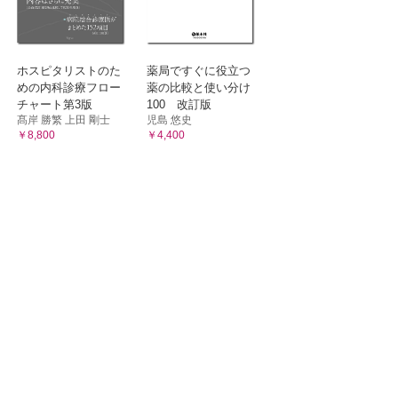
ホスピタリストのた
薬局ですぐに役立つ
めの内科診療フロー
薬の比較と使い分け
チャート第3版
100 改訂版
髙岸 勝繁 上田 剛士
児島 悠史
￥8,800
￥4,400