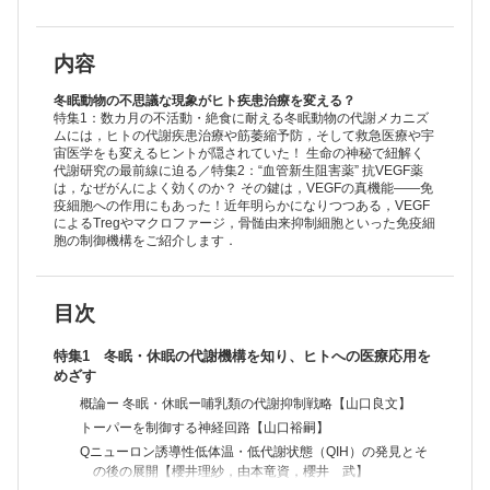
低代謝医療の夜明け―冬眠研究が切り拓く新しい臓器保護戦略【砂川玄
志郎】
冬眠動物の細胞レベルの低温耐性を支える分子メカニズム【曽根正光，
山口良文】
内容
特集2 がん治療の鍵を握るVEGFと腫瘍免疫環境
概論ー VEGFの過剰は血管と免疫の両面から腫瘍微小環境の悪化をもた
冬眠動物の不思議な現象がヒト疾患治療を変える？
らす【髙倉伸幸】
特集1：数カ月の不活動・絶食に耐える冬眠動物の代謝メカニズ
ムには，ヒトの代謝疾患治療や筋萎縮予防，そして救急医療や宇
Treg/MDSCから見たVEGF標的治療の展望【桃井悠作，西川博嘉】
宙医学をも変えるヒントが隠されていた！ 生命の神秘で紐解く
VEGFによるCD8＋T細胞の機能制御と治療への応用【町山裕知，小山
代謝研究の最前線に迫る／特集2：“血管新生阻害薬” 抗VEGF薬
正平】
は，なぜがんによく効くのか？ その鍵は，VEGFの真機能――免
血管新生阻害剤による腫瘍関連マクロファージ制御【菰原義弘，田中俊
疫細胞への作用にもあった！近年明らかになりつつある，VEGF
英，武笠晃丈】
によるTregやマクロファージ，骨髄由来抑制細胞といった免疫細
連載
胞の制御機構をご紹介します．
News & Hot Paper Digest
過剰な脂肪分解を防ぐ？ 脂肪組織における好中球の新たな役割【髙田
麻衣，川原﨑聡子，後藤 剛】
目次
AIは医学研究をどう変えるか？【小泉 周】
ゼロから「酵素」を創る【橘 椋，小松 徹】
生成AI基盤モデルによるvirtual cell実現に向けた取り組み【山田泰永】
特集1 冬眠・休眠の代謝機構を知り、ヒトへの医療応用を
ラボ百景
めざす
しなやかに挑む，幹細胞研究を拓くプロテオーム解析【岩崎未央】
概論ー 冬眠・休眠ー哺乳類の代謝抑制戦略【山口良文】
カレントトピックス
トーパーを制御する神経回路【山口裕嗣】
原因遺伝子から表現型に至る道筋を可視化【太田峰人】
Qニューロン誘導性低体温・低代謝状態（QIH）の発見とそ
ウイルス・免疫による組織損傷と組織修復のバランス調整が重要【一瀬
の後の展開【櫻井理紗，由本竜資，櫻井 武】
大志】