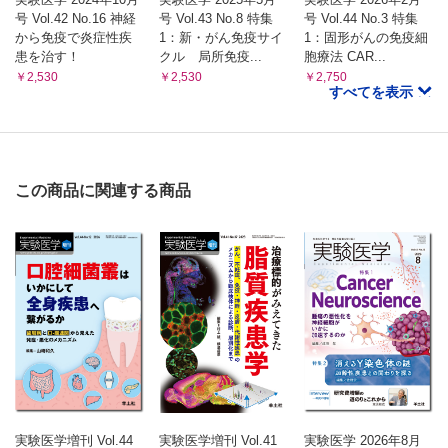
号 Vol.42 No.16 神経
号 Vol.43 No.8 特集
号 Vol.44 No.3 特集
から免疫で炎症性疾
1：新・がん免疫サイ
1：固形がんの免疫細
患を治す！
クル 局所免疫...
胞療法 CAR...
￥2,530
￥2,530
￥2,750
すべてを表示
この商品に関連する商品
実験医学増刊 Vol.44
実験医学増刊 Vol.41
実験医学 2026年8月