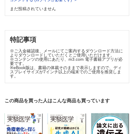
生成AI基盤モデルによるvirtual cell実現に向けた取り組み
まだ投稿されていません
【山田泰永】
ラボ百景
しなやかに挑む，幹細胞研究を拓くプロテオーム解析【岩崎
未央】
カレントトピックス
特記事項
原因遺伝子から表現型に至る道筋を可視化【太田峰人】
ウイルス・免疫による組織損傷と組織修復のバランス調整が
※ご入金確認後、メールにてご案内するダウンロード方法に
よりダウンロードしていただくとご使用いただけます。
重要【一瀬大志】
※コンテンツの使用にあたり、m3.com 電子書籍アプリが必
異常な解糖系相互作用の抑制は老化細胞を除去し，老化症状
要です。
※eBook版は、書籍の体裁そのままで表示しますので、ディ
を改善する【近藤祥司，三河拓己，亀田雅博】
スプレイサイズが7インチ以上の端末でのご使用を推奨しま
GigaTIME：マルチモーダルAIによるH＆E病理画像からの仮
す。
想空間プロテオミクス生成【臼山直人】
知の冒険
教科書の変遷から「分子生物学」を考える 第1回 生命の
科学の始まり【中村桂子】
この商品を買った人はこんな商品も買っています
クローズアップ実験法
ShortCake：環境構築なしではじめるシングルセル解析【西
條栄子，長岡勇也，中戸隆一郎】
Conference & Workshop
疾患幹細胞研究の今と，次なるステージへの展望―第1回日