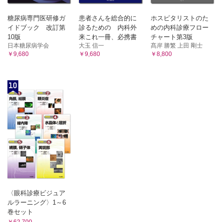
糖尿病専門医研修ガ
患者さんを総合的に
ホスピタリストのた
イドブック 改訂第
診るための 内科外
めの内科診療フロー
10版
来これ一冊、必携書
チャート第3版
日本糖尿病学会
大玉 信一
髙岸 勝繁 上田 剛士
￥9,680
￥9,680
￥8,800
10
〈眼科診療ビジュア
ルラーニング〉1～6
巻セット
￥62,700