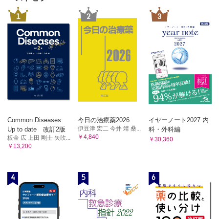
1
2
3
Common Diseases
今日の治療薬2026
イヤーノート2027 内
伊豆津 宏二 今井 靖 桑...
Up to date 改訂2版
科・外科編
￥4,840
板金 広 上田 剛士 矢吹...
￥30,360
￥13,200
4
5
6