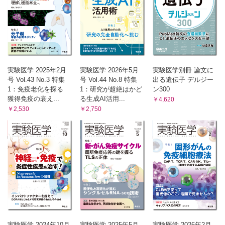
本疾患幹細胞学会学術集会【阿部智弥，今村恵子，井上治
久】
ラボレポート
アメリカの地方大学でじっくり自分の研究に向き合う
―School of Biological Sciences, University of Louisiana
at Lafayette【田守洋一郎】
Opinion-研究の現場から
実験医学 2025年2月
実験医学 2026年5月
実験医学別冊 論文に
専門性の「縦糸」と連携の「横糸」が拓く研究の未来【小沼
号 Vol.43 No.3 特集
号 Vol.44 No.8 特集
出る遺伝子 デルジー
邦重】
1：免疫老化を探る
1：研究が超絶はかど
ン300
バイオでパズる！
獲得免疫の衰え...
る生成AI活用...
￥4,620
コロニーの謎【山田力志】
￥2,530
￥2,750
実験医学 2024年10月
実験医学 2025年5月
実験医学 2026年2月