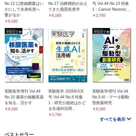
No.12 口腔細菌叢はい
No.17 治療標的がみえ
号 Vol.44 No.13 特集
かにして全身疾患へ
てきた脂質疾患学
1：Cancer Neurosc...
繋がるか
￥6,160
￥2,750
￥6,160
実験医学増刊 Vol.44
実験医学 2026年5月
実験医学増刊 Vol.44
No.10 最新の核酸医薬
号 Vol.44 No.8 特集
No.5 AI・データ駆動
を知る、活かす
1：研究が超絶はかど
型創薬研究
る生成AI活用...
￥6,160
￥6,160
￥2,750
すべてを表示
ベストセラー