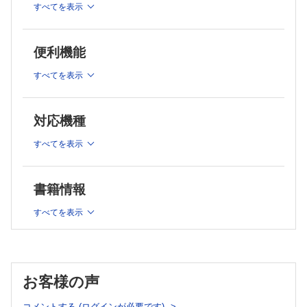
異常な解糖系相互作用の抑制は老化細胞を除去し，老化症状を改善する
冬眠における糖代謝：体温が駆動する可逆的制御【李 明
すべてを表示
【近藤祥司，三河拓己，亀田雅博】
亮，根本知己，榎木亮介】
GigaTIME：マルチモーダルAIによるH＆E病理画像からの仮想空間プロ
冬眠動物の骨格筋萎縮耐性の発動機構【宮﨑充功】
テオミクス生成【臼山直人】
低代謝医療の夜明け―冬眠研究が切り拓く新しい臓器保護戦
便利機能
知の冒険
略【砂川玄志郎】
教科書の変遷から「分子生物学」を考える 第1回 生命の科学の始ま
冬眠動物の細胞レベルの低温耐性を支える分子メカニズム
り【中村桂子】
すべてを表示
【曽根正光，山口良文】
クローズアップ実験法
ShortCake：環境構築なしではじめるシングルセル解析【西條栄子，長
特集2 がん治療の鍵を握るVEGFと腫瘍免疫環境
岡勇也，中戸隆一郎】
対応機種
概論ー VEGFの過剰は血管と免疫の両面から腫瘍微小環境の
Conference & Workshop
悪化をもたらす【髙倉伸幸】
疾患幹細胞研究の今と，次なるステージへの展望―第1回日本疾患幹細
すべてを表示
Treg/MDSCから見たVEGF標的治療の展望【桃井悠作，西川
胞学会学術集会【阿部智弥，今村恵子，井上治久】
博嘉】
ラボレポート
アメリカの地方大学でじっくり自分の研究に向き合う―School of
VEGFによるCD8＋T細胞の機能制御と治療への応用【町山
Biological Sciences, University of Louisiana at Lafayette【田守洋一
書籍情報
裕知，小山正平】
郎】
Opinion-研究の現場から
血管新生阻害剤による腫瘍関連マクロファージ制御【菰原義
専門性の「縦糸」と連携の「横糸」が拓く研究の未来【小沼邦重】
すべてを表示
弘，田中俊英，武笠晃丈】
バイオでパズる！
連載
コロニーの謎【山田力志】
News & Hot Paper Digest
過剰な脂肪分解を防ぐ？ 脂肪組織における好中球の新たな
役割【髙田麻衣，川原﨑聡子，後藤 剛】
お客様の声
AIは医学研究をどう変えるか？【小泉 周】
コメントする (ログインが必要です)
ゼロから「酵素」を創る【橘 椋，小松 徹】