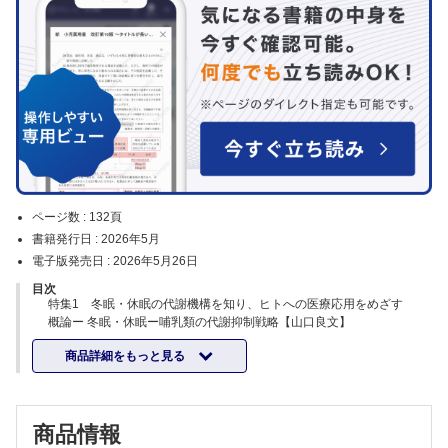
ページ数 :
132頁
書籍発行日 :
2026年5月
電子版発売日 :
2026年5月26日
目次
特集1 冬眠・休眠の代謝機構を知り、ヒトへの医療応用をめざす
概論ー 冬眠・休眠ー哺乳類の代謝抑制戦略【山口良文】
トーパーを制御する神経回路【山口裕嗣】
商品詳細をもっと見る
Qニューロン誘導性低体温・低代謝状態（QIH）の発見とその後の展開
【櫻井理紗，由本竜資，櫻井 武】
冬眠における糖代謝：体温が駆動する可逆的制御【李 明亮，根本知
己，榎木亮介】
商品情報
冬眠動物の骨格筋萎縮耐性の発動機構【宮﨑充功】