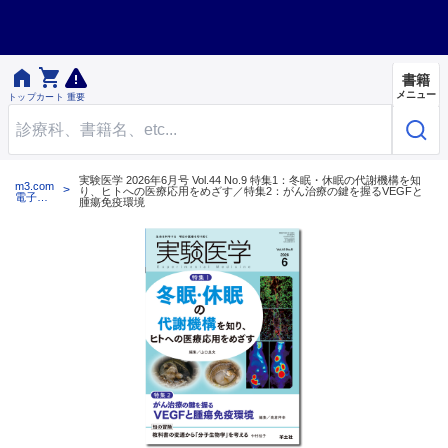


書籍
メニュー
トップ
カート
重要
実験医学 2026年6月号 Vol.44 No.9 特集1：冬眠・休眠の代謝機構を知
m3.com
り、ヒトへの医療応用をめざす／特集2：がん治療の鍵を握るVEGFと
電子書
腫瘍免疫環境
籍