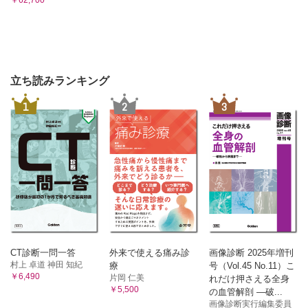
立ち読みランキング
1
2
3
CT診断一問一答
外来で使える痛み診
画像診断 2025年増刊
村上 卓道 神田 知紀
療
号（Vol.45 No.11）こ
￥6,490
片岡 仁美
れだけ押さえる全身
￥5,500
の血管解剖 ―破...
画像診断実行編集委員