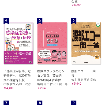
会 森...
￥6,600
4
5
6
「感染症が苦手」な
医療スタッフのカン
腹部エコー 一問一
研修医へ 感染症診
タン実践！英会話
答
松本 直樹 渡邊 幸信
療の極意を伝授
web動画＆音声付
￥5,940
松本 哲哉 石和田 稔彦 ...
亀山 周二 佐々江 龍一郎
￥4,400
￥2,640
7
8
9