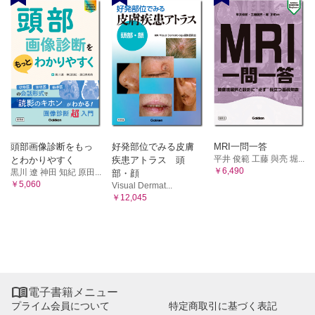
頭部画像診断をもっ
好発部位でみる皮膚
MRI一問一答
平井 俊範 工藤 與亮 堀...
とわかりやすく
疾患アトラス 頭
￥6,490
黒川 遼 神田 知紀 原田...
部・顔
￥5,060
Visual Dermat...
￥12,045

電子書籍メニュー
プライム会員について
特定商取引に基づく表記