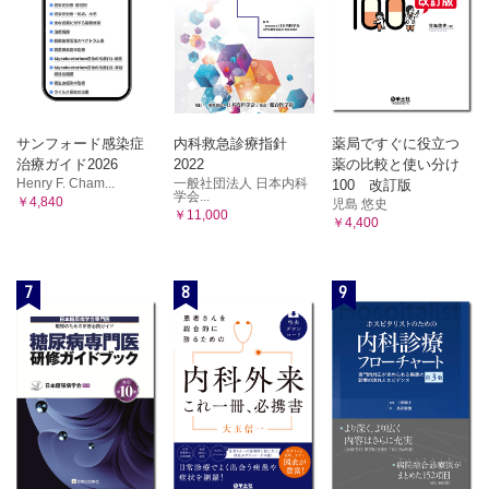
サンフォード感染症
内科救急診療指針
薬局ですぐに役立つ
治療ガイド2026
2022
薬の比較と使い分け
Henry F. Cham...
一般社団法人 日本内科
100 改訂版
学会...
￥4,840
児島 悠史
￥11,000
￥4,400
7
8
9