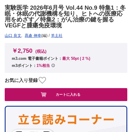
実験医学 2026年6月号 Vol.44 No.9 特集1：冬
眠・休眠の代謝機構を知り、ヒトへの医療応
用をめざす／特集2：がん治療の鍵を握る
VEGFと腫瘍免疫環境
山口 良文
,
髙倉 伸幸
(編)
/
羊土社
￥2,750
(税込)
m3.com 電子書籍ポイント：
最大 50pt (
2
%)
m3ポイント：
1%相当
お気に入り登録
カートに入れる