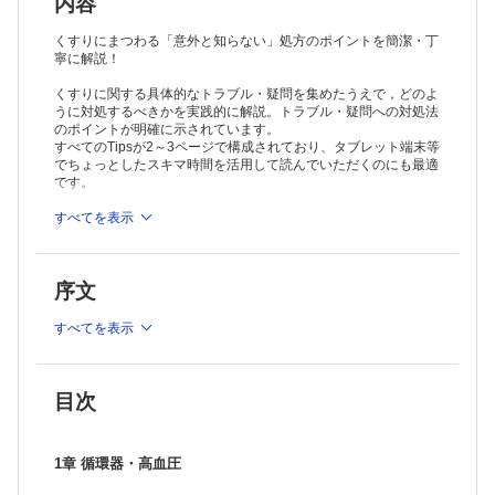
内容
くすりにまつわる「意外と知らない」処方のポイントを簡潔・丁
寧に解説！
くすりに関する具体的なトラブル・疑問を集めたうえで，どのよ
うに対処するべきかを実践的に解説。トラブル・疑問への対処法
のポイントが明確に示されています。
すべてのTipsが2～3ページで構成されており、タブレット端末等
でちょっとしたスキマ時間を活用して読んでいただくのにも最適
です。
＞姉妹本
すべてを表示
『病棟の困ったを解決！マイナートラブル対処法』
は
こちら
序文
すべてを表示
目次
1章 循環器・高血圧