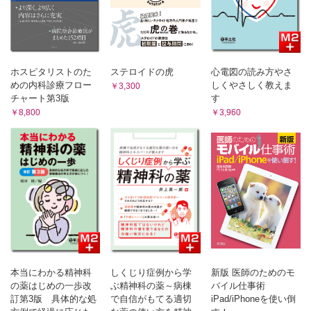
42 メトクロプラミドと錐体外路症状
43 その吐き気，イレウスからでは？
44 刺激性下剤で悪化する便秘!?
45 アコチアミド─機能性ディスペプシアのはじめての薬
46 過敏性腸症候群の治療薬
ホスピタリストのた
ステロイドの虎
心電図の読み方やさ
column 肝胆道閉鎖とウルソ®
めの内科診療フロー
しくやさしく教えま
￥3,300
47 それってホントに薬剤性肝障害？
チャート第3版
す
48 副作用を説明！ インターフェロン
￥8,800
￥3,960
49 グリチルリチンでむくんだら...
50 薬が原因で膵炎に?!
6章 精神・神経
51 高齢者の睡眠薬は少量から！
column 新しい機序の睡眠薬 ─メラトニン受容体作動薬
column レストレスレッグス症候群
52 副作用の説明が必須！ 抗うつ薬
column 新しい抗うつ薬 ─NaSSA
53 高齢者と抗精神病薬
本当にわかる精神科
しくじり症例から学
新版 医師のためのモ
の薬はじめの一歩改
ぶ精神科の薬～病棟
バイル仕事術
column オランザピンの意外な効果─制吐・食欲増進効果
訂第3版 具体的な処
で自信がもてる適切
iPad/iPhoneを使い倒
54 介護状況に合わせて！ 抗認知症薬