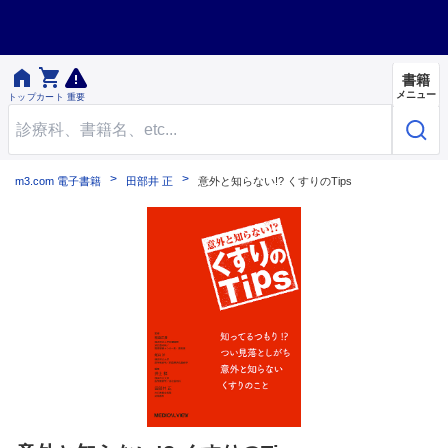


書籍
メニュー
トップ
カート
重要
m3.com 電子書籍
田部井 正
意外と知らない!? くすりのTips