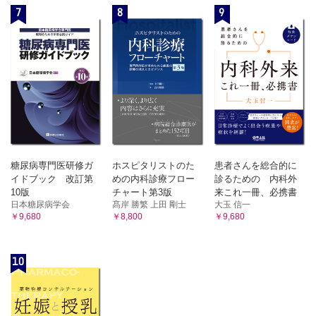
95 リバースの方法を知ろう！ ワルファリン
7
8
9
96 ヘパリンで知っておいてほしいこと
97 NOAC（新規経口抗凝固薬）はいいことだらけ!?
感染症
98 インフルエンザにオセルタミビル？ 麻黄湯？
99 季節性インフルエンザ 曝露後予防投与は必要？
column 経口第3世代セフェム系薬を安易に使用しない
輸液
100 末梢静脈栄養（PPN）用アミノ酸輸液製剤を再確認しよ
う
101 意外と知らない中心静脈栄養のこと
糖尿病専門医研修ガ
ホスピタリストのた
患者さんを総合的に
その他
イドブック 改訂第
めの内科診療フロー
診るための 内科外
10版
チャート第3版
来これ一冊、必携書
102 その抗ヒスタミン薬，運転できる!?
日本糖尿病学会
髙岸 勝繁 上田 剛士
大玉 信一
103 めまい薬の使い分け
￥9,680
￥8,800
￥9,680
104 1カ月に1回のエリスロポエチン
105 知ってるようで知らない鉄剤のこと
column チャンピックス®の注意点
10
106 意外に多い!? 薬剤性高プロラクチン血症
107 造影剤 ─ 内服薬と既往の確認を！