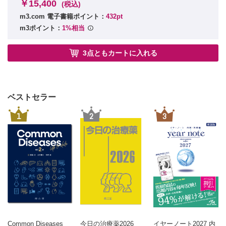
￥15,400
(税込)
67 白癬，カンジダ症への抗真菌薬
m3.com 電子書籍ポイント：
432pt
68 この湿疹，薬のせい？
m3ポイント：
1%相当
69 緑内障，その薬，大丈夫?!
70 白内障手術を控えている人には...
3点ともカートに入れる
71 点鼻薬の使い分け
9章 小児科
72 こどもが薬を飲みたがりません！
ベストセラー
73 準備が命！ 鎮静薬は命取り!?
1
2
3
74 小児の維持輸液に何を使おう？
75 気管支喘息発作とクループ ステロイドの使い方は？
76 漸減？ 中止？ 小児喘息の急性発作ステロイド
77 乳児湿疹に薬は必要!?
78 ステロイドの外用薬はおとなと同じでいいの？
79 熱性痙攣を取り巻くお薬事情
80 こどものインフルエンザ治療はどうするの？
81 マクロライド耐性マイコプラズマ，抗菌薬はどうする
の？
82 肺炎いつまで治療するの？
Common Diseases
今日の治療薬2026
イヤーノート2027 内
column 小児肺炎の鑑別への手がかり