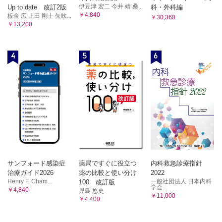
伊豆津 宏二 今井 靖 桑...
Up to date 改訂2版
科・外科編
column ワクチンで防げる病気─肺炎球菌とインフルエンザ
￥4,840
板金 広 上田 剛士 矢吹...
￥30,360
菌
￥13,200
10章 よく使う薬
4
5
6
鎮痛薬
83 誤解されがち？ WHOの除痛ラダー
84 十分使おう！ アセトアミノフェン
85 慣れてても油断禁物！ NSAIDs 副作用・相互作用を中心
に
86 COX2阻害薬は胃にやさしい!?
87「弱」オピオイドのトラマドール
88 コデインリン酸塩の使用の勧め
89 副作用対策がカギ！ 強オピオイド
90 少量から始めよう！ プレガバリン
漢方薬
サンフォード感染症
薬局ですぐに役立つ
内科救急診療指針
治療ガイド2026
薬の比較と使い分け
2022
91 漢方薬でも副作用に要注意！
Henry F. Cham...
一般社団法人 日本内科
100 改訂版
92 漢方薬の7割に甘草!?
学会...
￥4,840
児島 悠史
93 DO処方に気をつけ麻黄！
￥11,000
￥4,400
94 大黄は下痢・腹痛に注意！
抗凝固薬