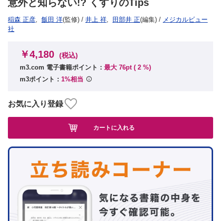
意外と知らない!? くすりのTips
稲森 正彦
,
飯田 洋
(監修)
/
井上 祥
,
田部井 正
(編集)
/
メジカルビュー
社
￥4,180
(税込)
m3.com 電子書籍ポイント：
最大 76pt (
2
%)
m3ポイント：
1%相当
お気に入り登録
カートに入れる