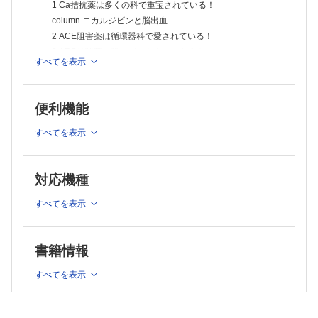
1 Ca拮抗薬は多くの科で重宝されている！
column ニカルジピンと脳出血
2 ACE阻害薬は循環器科で愛されている！
3 ARBは腎臓内科のパートナーである！
すべてを表示
4 β遮断薬は降圧薬の第一選択薬ではない!?
5 サイアザイド系利尿薬の才能を発揮する法
6 ループ利尿薬の特徴を知ろう！
便利機能
7 新しい抗アルドステロン系利尿薬の登場
8 バソプレシン受容体拮抗薬─新しいタイプの利尿薬
すべてを表示
column 利尿薬のまとめ
9 プライマリケアでも知るべき3つの不整脈
10 意外に知らない 頻脈，徐脈をきたす薬
対応機種
11 抗不整脈薬の催不整脈作用！
すべてを表示
12 基準値内でも要注意！ ジギタリス
2章 呼吸器
書籍情報
13 うがいをしよう！ 吸入ステロイド薬
すべてを表示
14 β2刺激薬は吸入ステロイドと一緒に！
15 抗コリン薬は吸入でも副作用がある!?
column 吸入薬一覧