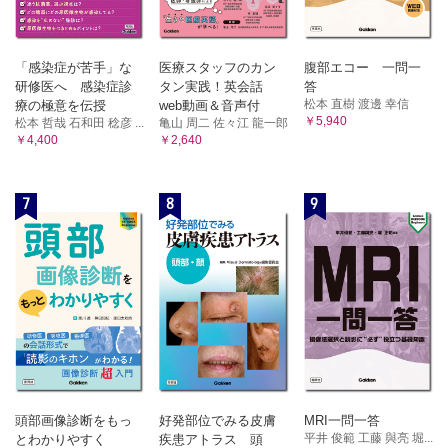
「感染症が苦手」な
医療スタッフのカン
腹部エコー 一問一
研修医へ 感染症診
タン実践！英会話
答
松本 直樹 渡邊 幸信
療の極意を伝授
web動画＆音声付
￥5,940
松本 哲哉 石和田 稔彦 ...
亀山 周二 佐々江 龍一郎
￥4,400
￥2,640
7
8
9
頭部画像診断をもっ
好発部位でみる皮膚
MRI一問一答
平井 俊範 工藤 與亮 堀...
とわかりやすく
疾患アトラス 頭