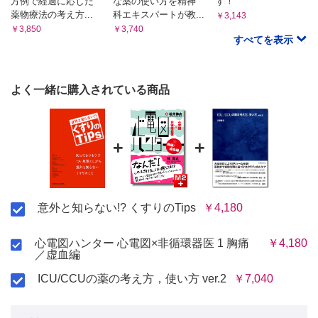
方例で経過に応じた
な薬の使い方を精神
す！
column Lewy（レビー）小体型認知症と抗精神病薬
薬物療法の考え方...
科エキスパートが教...
￥3,143
55 なんでもバルプロ酸でOK？
￥3,850
￥3,740
56 一番大切だけど，一番難しい抗てんかん薬?!
すべてを表示
57 ホスフェニトインはフェニトインより安全？
58 続けよう！ 抗パーキンソン病薬
59 パーキンソニズムと薬
よく一緒に購入されている商品
60 神経筋疾患のキホン
7章 泌尿器
+
+
61 α1遮断薬でQOLを損なわない！
column 前立腺がんと健康食品
62「風邪薬ください」に潜むワナ!?
63 あっちをたてればこっちがたたない？─前立腺肥大症の治
意外と知らない!? くすりのTips
￥4,180
療薬
64 過活動膀胱（OAB）の第一手
心電図ハンター 心電図×非循環器医 1 胸痛
￥4,180
column 尿管結石とα1遮断薬
／虚血編
8章 皮膚科・眼科・耳鼻科
ICU/CCUの薬の考え方，使い方 ver.2
￥7,040
65 保湿剤の使い分け
66 ステロイド外用薬の使い分け