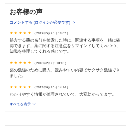
16 吸入法の違いを知ろう
17 テオフィリンの血中濃度を測ろう！
お客様の声
18 意外と多い！ アスピリン喘息
コメントする (ログインが必要です)
19 COPDの患者さんにβ遮断薬は使ってよい？
20 サプリでも間質性肺炎になる！
( 2019年5月26日 18:07 )
21 中枢性鎮咳薬のエビデンス...？
処方する薬の名前を検索した時に、関連する事項を一緒に確
column 咳・嚥下反射を促す薬剤 ─誤嚥性肺炎の予防
認できます。薬に関する注意点をリマインドしてくれつつ、
column 生物学的製剤と感染症
知識を整理してくれる感じです。
3章 糖尿病
( 2018年2月9日 10:18 )
薬の勉強のために購入。読みやすい内容でサクサク勉強でき
巻頭 熊本宣言2013─糖尿病治療のパラダイムシフト
ました。
22 低血糖回避にインスリン!?
23 飲酒はメトホルミンの敵!?
( 2017年6月20日 14:14 )
24 スルホニル尿素（SU）薬の三戒
わかりやすく情報が整理されていて、大変助かってます。
25 DPP-4阻害薬は低血糖のリスクが低いけれど...
column SGLT2阻害薬
すべてを表示
26 GLP-1受容体作動薬はインスリンの代用にはならない！
27 グリニド薬は「いただきます」の前に！
28 α-GI 薬はおならに注意！
29 体重増加に要注意！ チアゾリジン誘導体