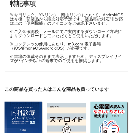
特記事項
4章 内分泌代謝
※今日リンク、YNリンク、南山リンクについて、AndroidOS
は今後一部製品から順次対応予定です。製品毎の対応/非対応
30 アロプリノールとフェブキソスタット
は上の「便利機能」のアイコンをご確認下さいませ。
column 甲状腺疾患の注意点
※ご入金確認後、メールにてご案内するダウンロード方法に
31 心血管イベント抑制とスタチン
よりダウンロードしていただくとご使用いただけます。
column 魚の不飽和脂肪酸─EPA
※コンテンツの使用にあたり、m3.com 電子書籍
column PTH製剤の注意点
（iOS/iPhoneOS/AndroidOS）が必要です。
32 口腔をチェック！ ビスホスホネート製剤
※書籍の体裁そのままで表示しますため、ディスプレイサイ
33 高齢者と活性型ビタミンD3製剤
ズが7インチ以上の端末でのご使用を推奨します。
34 えっ？ SERMって休薬必要なの!?
35 どうやって説明すればいいの？ 低用量ピルと血栓症
5章 消化器
この商品を買った人はこんな商品も買っています
36 耐性に注意！ H2受容体拮抗薬
37 プロトンポンプ阻害薬（PPI）の特徴
38 下痢に注意！ プロトンポンプ阻害薬（PPI）
39 NSAIDs潰瘍を防げ！
40 再注目!? ミソプロストール
41 アルミニウム製剤を振り返る