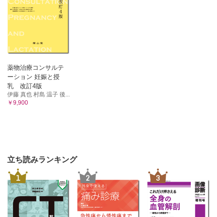
薬物治療コンサルテ
ーション 妊娠と授
乳 改訂4版
伊藤 真也 村島 温子 後...
￥9,900
立ち読みランキング
1
2
3