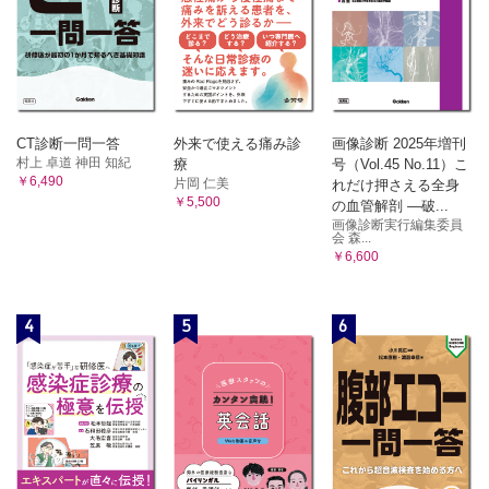
CT診断一問一答
外来で使える痛み診
画像診断 2025年増刊
村上 卓道 神田 知紀
療
号（Vol.45 No.11）こ
￥6,490
片岡 仁美
れだけ押さえる全身
￥5,500
の血管解剖 ―破...
画像診断実行編集委員
会 森...
￥6,600
4
5
6