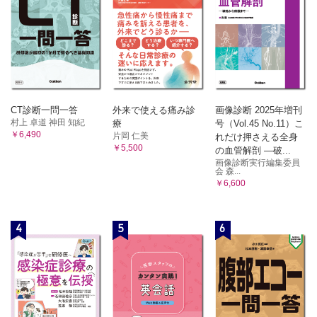
CT診断一問一答
外来で使える痛み診
画像診断 2025年増刊
村上 卓道 神田 知紀
療
号（Vol.45 No.11）こ
￥6,490
片岡 仁美
れだけ押さえる全身
￥5,500
の血管解剖 ―破...
画像診断実行編集委員
会 森...
￥6,600
4
5
6