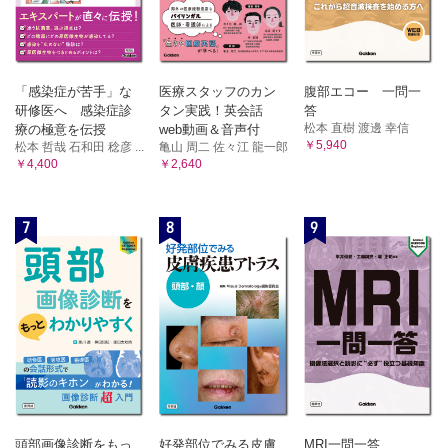
「感染症が苦手」な
医療スタッフのカン
腹部エコー 一問一
研修医へ 感染症診
タン実践！英会話
答
松本 直樹 渡邊 幸信
療の極意を伝授
web動画＆音声付
￥5,940
松本 哲哉 石和田 稔彦 ...
亀山 周二 佐々江 龍一郎
￥4,400
￥2,640
7
8
9
頭部画像診断をもっ
好発部位でみる皮膚
MRI一問一答