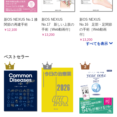
新OS NEXUS No.1 膝
新OS NEXUS
新OS NEXUS
関節の再建手術
No.17 新しい上肢の
No.16 足部・足関節
手術［Web動画付］
の手術［Web動画
￥12,100
付］
￥13,200
￥13,200
すべてを表示
ベストセラー
1
2
3