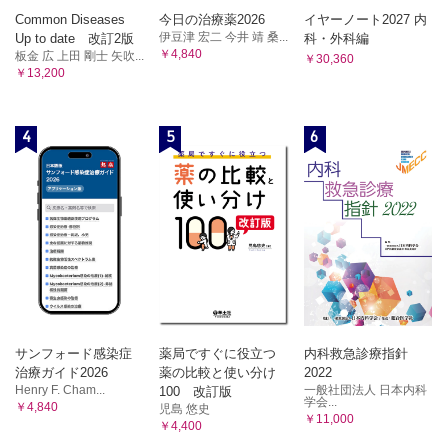
Common Diseases
今日の治療薬2026
イヤーノート2027 内
伊豆津 宏二 今井 靖 桑...
Up to date 改訂2版
科・外科編
￥4,840
板金 広 上田 剛士 矢吹...
￥30,360
￥13,200
4
5
6
サンフォード感染症
薬局ですぐに役立つ
内科救急診療指針
治療ガイド2026
薬の比較と使い分け
2022
Henry F. Cham...
一般社団法人 日本内科
100 改訂版
学会...
￥4,840
児島 悠史
￥11,000
￥4,400