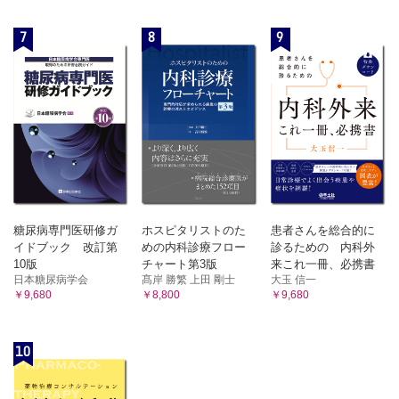
7
8
9
糖尿病専門医研修ガ
ホスピタリストのた
患者さんを総合的に
イドブック 改訂第
めの内科診療フロー
診るための 内科外
10版
チャート第3版
来これ一冊、必携書
日本糖尿病学会
髙岸 勝繁 上田 剛士
大玉 信一
￥9,680
￥8,800
￥9,680
10