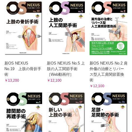
新OS NEXUS
新OS NEXUS No.5 上
新OS NEXUS No.2 肩
No.19 上肢の骨折手
肢の人工関節手術
外傷の治療とリバー
術
［Web動画付］
ス型人工肩関節置換
術
￥13,200
￥12,100
￥12,100