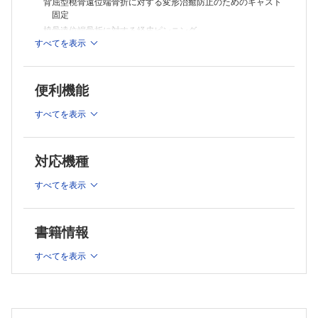
背屈型橈骨遠位端骨折に対する変形治癒防止のためのキャスト
固定
橈骨遠位端骨折に対する経皮ピンニング
すべてを表示
橈骨遠位端骨折に対する掌側ロッキングプレート固定術
橈骨遠位端骨折後変形治癒に対する矯正骨切り術
背側転位型C3骨折に対する掌側ロッキングプレート単独使用
便利機能
による鏡視下整復・固定術
すべてを表示
II 肘関節周囲・肘関節骨折
橈骨頭・頚部骨折に対する観血的整復固定術（ORIF）
対応機種
橈骨頭・頚部骨折に対する人工橈骨頭置換術
肘関節脱臼骨折（terrible triad）に対する手術
すべてを表示
上腕骨遠位端関節内骨折に対するプレート固定術
III 肩関節周囲・肩関節骨折
書籍情報
上腕骨近位端骨折の治療方針
すべてを表示
上腕骨外科頚骨折に対する骨接合術
上腕骨近位端骨折に対する人工骨頭置換術（HHR）
肩関節脱臼骨折の治療方針
肩関節脱臼骨折に対する人工肩関節置換術（RTSA）