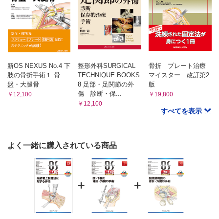
新OS NEXUS No.4 下
整形外科SURGICAL
骨折 プレート治療
肢の骨折手術１ 骨
TECHNIQUE BOOKS
マイスター 改訂第2
盤・大腿骨
8 足部・足関節の外
版
傷 診断・保...
￥12,100
￥19,800
￥12,100
すべてを表示
よく一緒に購入されている商品
+
+