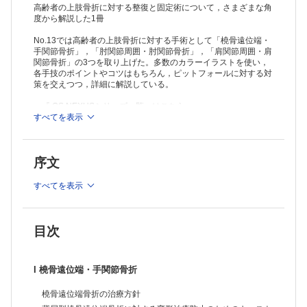
III 肩関節周囲・肩関節骨折
高齢者の上肢骨折に対する整復と固定術について，さまざまな角
上腕骨近位端骨折の治療方針
度から解説した1冊
上腕骨外科頚骨折に対する骨接合術
No.13では高齢者の上肢骨折に対する手術として「橈骨遠位端・
上腕骨近位端骨折に対する人工骨頭置換術（HHR）
手関節骨折」，「肘関節周囲・肘関節骨折」，「肩関節周囲・肩
肩関節脱臼骨折の治療方針
関節骨折」の3つを取り上げた。多数のカラーイラストを使い，
肩関節脱臼骨折に対する人工肩関節置換術（RTSA）
各手技のポイントやコツはもちろん，ピットフォールに対する対
鎖骨骨幹部骨折に対する髄内スクリュー固定
策を交えつつ，詳細に解説している。
＞『
OS NEXUSシリーズ一覧
』はこちら
すべてを表示
序文
すべてを表示
目次
I 橈骨遠位端・手関節骨折
橈骨遠位端骨折の治療方針