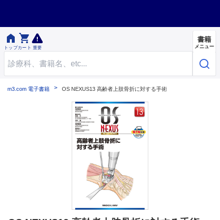


書籍
メニュー
トップ
カート
重要
m3.com 電子書籍
OS NEXUS13 高齢者上肢骨折に対する手術