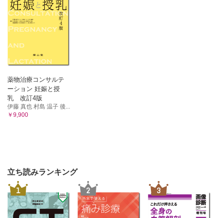
薬物治療コンサルテ
ーション 妊娠と授
乳 改訂4版
伊藤 真也 村島 温子 後...
￥9,900
立ち読みランキング
1
2
3