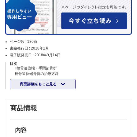
ページ数 :
180頁
書籍発行日 :
2018年2月
電子版発売日 :
2018年9月14日
目次
I 橈骨遠位端・手関節骨折
橈骨遠位端骨折の治療方針
背屈型橈骨遠位端骨折に対する変形治癒防止のためのキャスト固定
商品詳細をもっと見る
橈骨遠位端骨折に対する経皮ピンニング
橈骨遠位端骨折に対する掌側ロッキングプレート固定術
橈骨遠位端骨折後変形治癒に対する矯正骨切り術
背側転位型C3骨折に対する掌側ロッキングプレート単独使用による鏡
商品情報
視下整復・固定術
II 肘関節周囲・肘関節骨折
橈骨頭・頚部骨折に対する観血的整復固定術（ORIF）
橈骨頭・頚部骨折に対する人工橈骨頭置換術
肘関節脱臼骨折（terrible triad）に対する手術
内容
上腕骨遠位端関節内骨折に対するプレート固定術