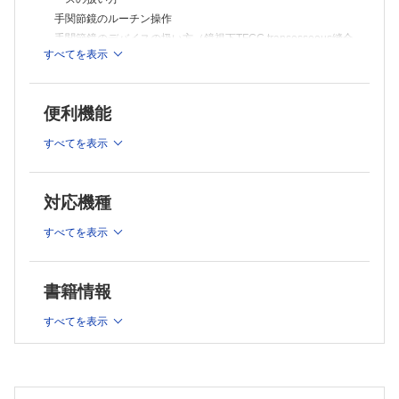
手関節鏡のルーチン操作
手関節鏡のデバイスの扱い方（鏡視下TFCC transosseous縫合
すべてを表示
術）
肘関節鏡のルーチン操作
肘関節鏡のデバイスの扱い方
便利機能
肩関節鏡のルーチン操作
肩関節鏡のデバイスの扱い方 （鏡視下腱板修復術）
すべてを表示
肩鎖関節周囲の鏡視 デバイスの扱い方
Ⅱ 下肢
対応機種
股関節鏡のルーチン操作
すべてを表示
股関節鏡のデバイスの扱い方
膝関節鏡のルーチン操作
膝関節鏡のデバイスの扱い方 （前十字靱帯再建術）
書籍情報
膝関節鏡のデバイスの扱い方 （半月板修復術）
足関節鏡のルーチン操作
すべてを表示
足の小関節・腱鞘鏡のルーチン操作
足・足関節のデバイスの扱い方