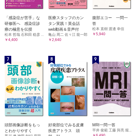
「感染症が苦手」な
医療スタッフのカン
腹部エコー 一問一
研修医へ 感染症診
タン実践！英会話
答
松本 直樹 渡邊 幸信
療の極意を伝授
web動画＆音声付
￥5,940
松本 哲哉 石和田 稔彦 ...
亀山 周二 佐々江 龍一郎
￥4,400
￥2,640
7
8
9
頭部画像診断をもっ
好発部位でみる皮膚
MRI一問一答
平井 俊範 工藤 與亮 堀...
とわかりやすく
疾患アトラス 頭
￥6,490
黒川 遼 神田 知紀 原田...