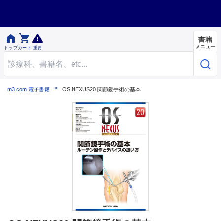


書籍
メニュー
トップ
カート
重要
m3.com 電子書籍
OS NEXUS20 関節鏡手術の基本