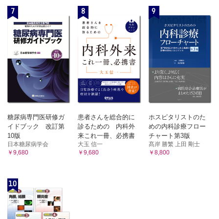
7
8
9
糖尿病専門医研修ガ
患者さんを総合的に
ホスピタリストのた
イドブック 改訂第
診るための 内科外
めの内科診療フロー
10版
来これ一冊、必携書
チャート第3版
日本糖尿病学会
大玉 信一
髙岸 勝繁 上田 剛士
￥9,680
￥9,680
￥8,800
10