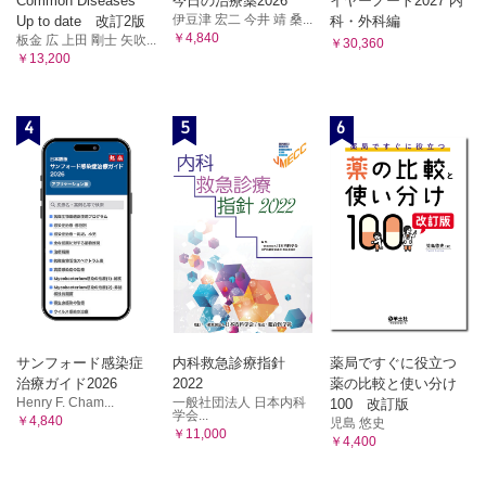
Common Diseases
今日の治療薬2026
イヤーノート2027 内
伊豆津 宏二 今井 靖 桑...
Up to date 改訂2版
科・外科編
￥4,840
板金 広 上田 剛士 矢吹...
￥30,360
￥13,200
4
5
6
サンフォード感染症
内科救急診療指針
薬局ですぐに役立つ
治療ガイド2026
2022
薬の比較と使い分け
Henry F. Cham...
一般社団法人 日本内科
100 改訂版
学会...
￥4,840
児島 悠史
￥11,000
￥4,400