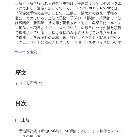
膝関節鏡のルーチン操作
上肢と下肢で行われる鏡視下手術は，疾患によっては必須テクニ
膝関節鏡のデバイスの扱い方 （前十字靱帯再建術）
ックであり，適応も広がっている。『OS NEXUS』No.20では
『関節鏡手術の基本』として，上肢と下肢両方の鏡視下手術を1
膝関節鏡のデバイスの扱い方 （半月板修復術）
冊にまとめている。上肢は手指，手関節，肘関節，肩関節，下肢
足関節鏡のルーチン操作
は股関節，膝関節，足関節が掲載されており，各部位は「ルーチ
足の小関節・腱鞘鏡のルーチン操作
ン操作」の項目と「デバイスの扱い方」の項目に分けた複数項目
足・足関節のデバイスの扱い方
で構成されている（手指は母指のみを取り上げているため1項目
で構成）。それぞれの基本手術手技が，イラスト・写真を中心と
してコンパクトに掲載されており，頻用されるデバイスについて
も「NEXUS VIEW」コツ&注意 “デバイス”として，扱い方の注
意点が解説されている。上肢と下肢の鏡視下手術入門書として最
すべてを表示
適な一冊。
序文
すべてを表示
目次
Ⅰ 上肢
手指関節鏡（母指CM関節・MP関節）のルーチン操作とデバイ
スの扱い方