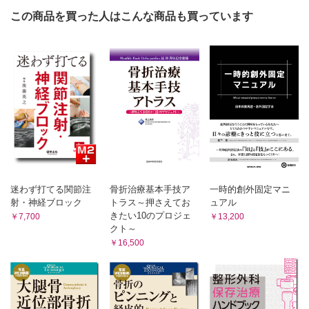
この商品を買った人はこんな商品も買っています
迷わず打てる関節注
骨折治療基本手技ア
一時的創外固定マニ
射・神経ブロック
トラス～押さえてお
ュアル
きたい10のプロジェ
￥7,700
￥13,200
クト～
￥16,500