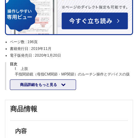
ページ数 :
196頁
書籍発行日 :
2019年11月
電子版発売日 :
2020年1月20日
目次
Ⅰ 上肢
手指関節鏡（母指CM関節・MP関節）のルーチン操作とデバイスの扱
い方
商品詳細をもっと見る
手関節鏡のルーチン操作
手関節鏡のデバイスの扱い方（鏡視下TFCC transosseous縫合術）
肘関節鏡のルーチン操作
肘関節鏡のデバイスの扱い方
商品情報
肩関節鏡のルーチン操作
肩関節鏡のデバイスの扱い方 （鏡視下腱板修復術）
肩鎖関節周囲の鏡視 デバイスの扱い方
Ⅱ 下肢
股関節鏡のルーチン操作
内容
股関節鏡のデバイスの扱い方