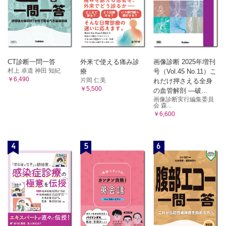
CT診断一問一答
外来で使える痛み診
画像診断 2025年増刊
村上 卓道 神田 知紀
療
号（Vol.45 No.11）こ
￥6,490
片岡 仁美
れだけ押さえる全身
￥5,500
の血管解剖 ―破...
画像診断実行編集委員
会 森...
￥6,600
4
5
6