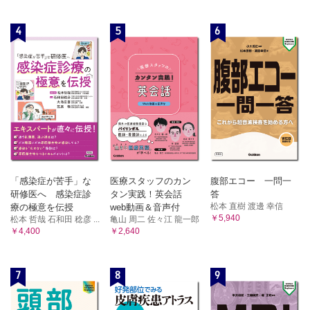
4
5
6
「感染症が苦手」な
医療スタッフのカン
腹部エコー 一問一
研修医へ 感染症診
タン実践！英会話
答
松本 直樹 渡邊 幸信
療の極意を伝授
web動画＆音声付
￥5,940
松本 哲哉 石和田 稔彦 ...
亀山 周二 佐々江 龍一郎
￥4,400
￥2,640
7
8
9