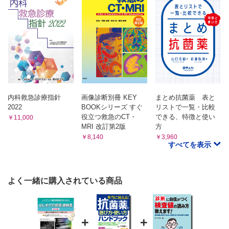
7 囊胞性疾患
8 腎尿管結石
9 腎膿瘍
10 水腎症
B 膀胱・前立腺
1 解剖
2 正常超音波像と基本走査
3 膀胱癌
4 膀胱結石
内科救急診療指針
画像診断別冊 KEY
まとめ抗菌薬 表と
5 神経因性膀胱
2022
BOOKシリーズ すぐ
リストで一覧・比較
役立つ救急のCT・
できる、特徴と使い
￥11,000
6 前立腺肥大症
MRI 改訂第2版
方
C 陰囊内容
￥8,140
￥3,960
1 解剖
すべてを表示
2 正常超音波像と基本走査
3 精巣腫瘍
4 陰囊水腫，精索水腫
よく一緒に購入されている商品
5 精巣炎，精巣上体炎
D 副腎
1 解剖
+
+
2 正常超音波像と基本走査