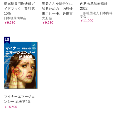
1 解剖
糖尿病専門医研修ガ
患者さんを総合的に
内科救急診療指針
2 検査の工夫
イドブック 改訂第
診るための 内科外
2022
3 正常超音波像と観察のポイント
一般社団法人 日本内科
10版
来これ一冊、必携書
学会...
4 疾患各論
日本糖尿病学会
大玉 信一
￥11,000
￥9,680
￥9,680
索引
10
マイナーエマージェ
ンシー 原著第4版
￥16,500