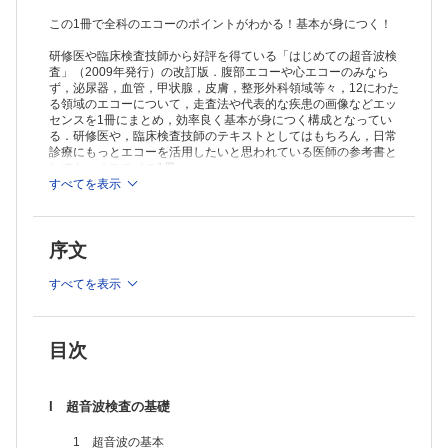
この1冊で全科のエコーのポイントがわかる！基本が身につく！
研修医や臨床検査技師から好評を得ている「はじめての超音波検
査」（2009年発行）の改訂版．腹部エコーや心エコーのみなら
ず，泌尿器，血管，甲状腺，皮膚，整形外科領域等々，12にわた
る領域のエコーについて，走査法や代表的な疾患の画像などエッ
センスを1冊にまとめ，効率良く基本が身につく構成となってい
る．研修医や，臨床検査技師のテキストとしてはもちろん，日常
診療にもっとエコーを活用したいと思われている医師の参考書と
しても，オススメの1冊．
すべてを表示
序文
すべてを表示
目次
I 超音波検査の基礎
1 超音波の基本