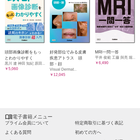
頭部画像診断をもっ
好発部位でみる皮膚
MRI一問一答
平井 俊範 工藤 與亮 堀...
とわかりやすく
疾患アトラス 頭
￥6,490
黒川 遼 神田 知紀 原田...
部・顔
￥5,060
Visual Dermat...
￥12,045

電子書籍メニュー
プライム会員について
特定商取引に基づく表記
よくある質問
初めての方へ