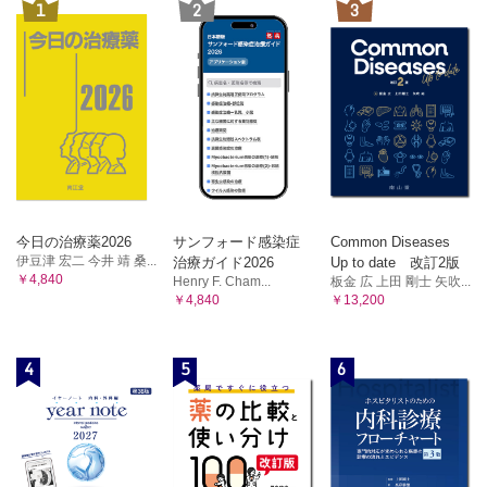
1
2
3
1 乳房解剖
2 正常超音波像と基本走査
3 乳房造影超音波
4 疾患各論
IX 体表領域（頸動脈，末梢血管）
A 血管エコーの基本
B 頸動脈
1 解剖
今日の治療薬2026
サンフォード感染症
Common Diseases
2 正常超音波像と基本走査
伊豆津 宏二 今井 靖 桑...
治療ガイド2026
Up to date 改訂2版
￥4,840
3 超音波所見の評価法
Henry F. Cham...
板金 広 上田 剛士 矢吹...
￥4,840
￥13,200
4 疾患各論
C 下肢動脈
1 解剖
4
5
6
2 正常超音波像と基本走査
3 疾患各論
D 下肢静脈
1 解剖
2 正常超音波像と基本走査