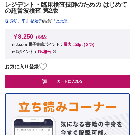
レジデント・臨床検査技師のための はじめて
の超音波検査 第2版
森 秀明
,
平井 都始子
(編集)
/
文光堂
￥8,250
(税込)
m3.com 電子書籍ポイント：
最大 150pt (
2
%)
m3ポイント：
1%相当
お気に入り登録
カートに入れる