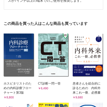
10 心膜疾患
ズが7インチ以上の端末でのご使用を推奨します。
IV 腹部大動脈と下大静脈
A 腹部大動脈
この商品を買った人はこんな商品も買っています
1 大動脈の解剖
2 正常超音波像と基本走査
3 疾患各論
B 下大静脈
1 解剖と超音波像
2 疾患各論 Budd-Chiari症候群，下大静脈血栓症，下大静
脈腫瘍栓
V 泌尿器科領域
A 腎・腎盂・尿管
1 解剖
2 正常超音波像と基本走査
ホスピタリストのた
CT診断一問一答
患者さんを総合的に
めの内科診療フロー
診るための 内科外
￥6,490
3 正常変異
チャート第3版
来これ一冊、必携書
4 馬蹄腎
￥8,800
￥9,680
5 重複腎盂
6 腫瘍性疾患