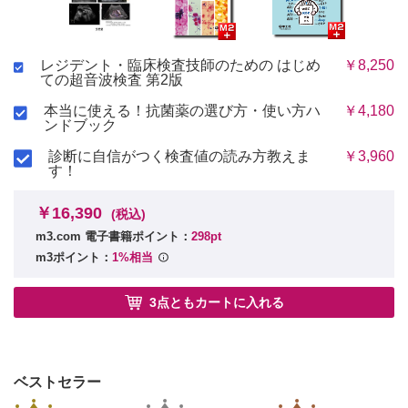
3 副腎皮質腺腫
4 褐色細胞腫
5 副腎癌，骨髄脂肪腫
6 転移性副腎腫瘍
レジデント・臨床検査技師のための はじめ
￥8,250
ての超音波検査 第2版
VI 産婦人科領域
本当に使える！抗菌薬の選び方・使い方ハ
￥4,180
ンドブック
1 解剖
2 正常超音波像と基本走査
診断に自信がつく検査値の読み方教えま
￥3,960
す！
3 婦人科疾患各論
4 妊娠時超音波
￥16,390
(税込)
VII 体表領域（甲状腺，副甲状腺，唾液腺，リンパ節）
m3.com 電子書籍ポイント：
298pt
m3ポイント：
1%相当
1 解剖
2 正常超音波像と基本走査
3点ともカートに入れる
3 疾患各論
A 甲状腺，副甲状腺，甲状腺周辺疾患
B 唾液腺疾患
C リンパ節疾患
ベストセラー
VIII 体表領域（乳腺）