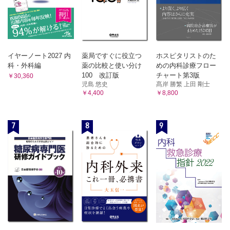
3 疾患各論
X 小児科領域
1 小児の超音波検査時の注意点
2 疾患各論
イヤーノート2027 内
薬局ですぐに役立つ
ホスピタリストのた
科・外科編
薬の比較と使い分け
めの内科診療フロー
100 改訂版
チャート第3版
￥30,360
XI 救急医学領域
児島 悠史
髙岸 勝繁 上田 剛士
￥4,400
￥8,800
A FASTとE-FAST
1 総論
2 正常超音波と基本画像
7
8
9
3 疾患各論
B 気道超音波検査
1 正常超音波像と基本走査
2 挿管確認
XII 整形外科領域
XIII 皮膚科領域