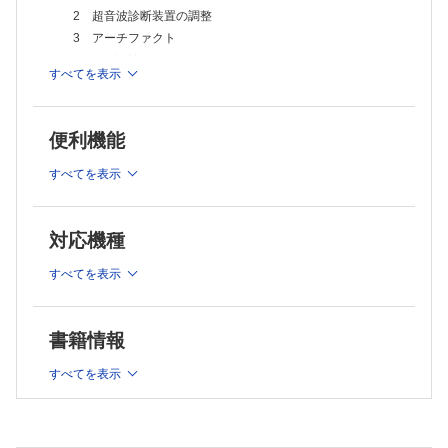
2 超音波診断装置の調整
3 アーチファクト
4 ドプラ法
すべてを表示
5 造影超音波検査
II 消化器領域
便利機能
A 肝臓
すべてを表示
1 解剖
2 正常超音波像と基本走査
3 びまん性肝疾患
対応機種
4 肝血管病変
5 限局性肝疾患
すべてを表示
B 胆道（胆囊・胆管）
1 解剖
2 正常超音波像と基本走査
書籍情報
3 疾患各論
すべてを表示
C 膵臓
1 解剖
2 正常超音波像と基本走査
3 疾患各論