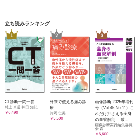
立ち読みランキング
1
2
3
CT診断一問一答
外来で使える痛み診
画像診断 2025年増刊
村上 卓道 神田 知紀
療
号（Vol.45 No.11）こ
￥6,490
片岡 仁美
れだけ押さえる全身
￥5,500
の血管解剖 ―破...
画像診断実行編集委員
会 森...
￥6,600