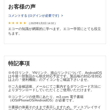
D 脾臓
お客様の声
1 解剖
コメントする (ログインが必要です)
2 正常超音波像と基本走査
3 疾患各論
( 2025年1月2日 14:32 )
E 消化管
エコーの知識が網羅的に学べます。エコー学習にとても役立
1 解剖
ちます。
2 正常超音波像と基本走査
3 疾患各論
III 循環器領域
1 解剖，生理
特記事項
2 基本知識と基本走査
3 基本的評価法
※今日リンク、YNリンク、南山リンクについて、AndroidOS
は今後一部製品から順次対応予定です。製品毎の対応/非対応
4 虚血性心疾患
は上の「便利機能」のアイコンをご確認下さいませ。
5 心筋症
※ご入金確認後、メールにてご案内するダウンロード方法に
6 弁膜症
よりダウンロードしていただくとご使用いただけます。
7 先天性心疾患
※コンテンツの使用にあたり、m3.com 電子書籍
8 感染・炎症性心疾患
（iOS/iPhoneOS/AndroidOS）が必要です。
9 右心疾患
※書籍の体裁そのままで表示しますため、ディスプレイサイ