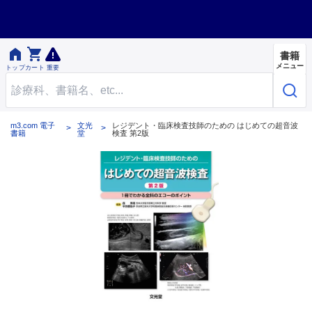


書籍
メニュー
トップ
カート
重要
m3.com 電子
文光
レジデント・臨床検査技師のための はじめての超音波
書籍
堂
検査 第2版