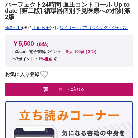
パーフェクト24時間 血圧コントロール Up to
date [第二版] 循環器個別予見医療への指針第
2版
苅尾 七臣
(著)
/
大倉 綾子
(訳)
/
ワイリー・パブリッシング・ジャパン
￥5,500
(税込)
m3.com 電子書籍ポイント：
最大 100pt (
2
%)
m3ポイント：
1%相当
お気に入り登録
カートに入れる