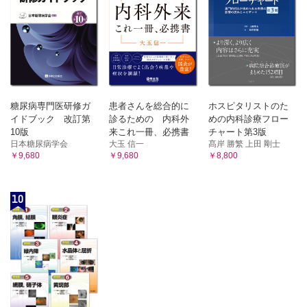
3）心エコー
微量アルブミン尿
脳バイオマーカー
圧受容器反射感受性
第12章 降圧ストラテジー
時間療法（クロノセラピー）
糖尿病専門医研修ガ
患者さんを総合的に
ホスピタリストのた
食塩制限
イドブック 改訂第
診るための 内科外
めの内科診療フロー
薬物治療
10版
来これ一冊、必携書
チャート第3版
日本糖尿病学会
大玉 信一
髙岸 勝繁 上田 剛士
￥9,680
￥9,680
￥8,800
第13章 降圧薬の24 時間降圧特性
利尿薬
10
カルシウム拮抗薬
アムロジピン
ニフェジピン
シルニジピン
アゼルニジピン
アンジオテンシン変換酵素阻害薬
アンジオテンシン受容体拮抗薬
バルサルタン