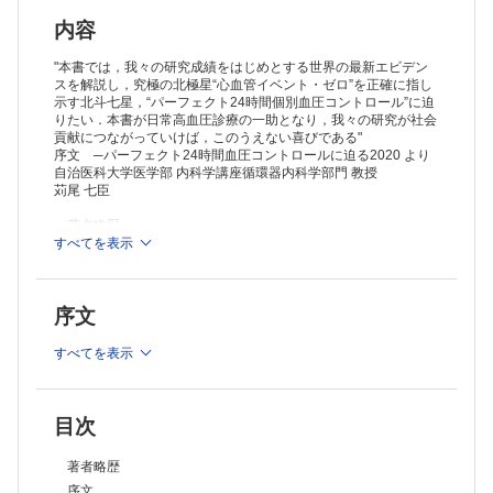
2017 AHA/ACCガイドラインによる高血圧診断基準を適応した場合の，
早朝高血圧有病率の変化
内容
家庭血圧と自由行動下血圧はどの段階で測定すべきか
早朝・夜間高血圧のステップ管理
"本書では，我々の研究成績をはじめとする世界の最新エビデン
第3章 家庭血圧と早朝高血圧
スを解説し，究極の北極星“心血管イベント・ゼロ”を正確に指し
示す北斗七星，“パーフェクト24時間個別血圧コントロール”に迫
家庭血圧測定
りたい．本書が日常高血圧診療の一助となり，我々の研究が社会
早朝高血圧のエビデンス
貢献につながっていけば，このうえない喜びである"
早朝高血圧のサブタイプ
序文 ─パーフェクト24時間血圧コントロールに迫る2020 より
第4章 自由行動下血圧測定
自治医科大学医学部 内科学講座循環器内科学部門 教授
ABPMのパラメータ
苅尾 七臣
自由行動下高血圧のサブタイプ：正常パターンと典型パターン
ICTマルチセンサーABPMの開発（IMS-ABPM）
著者略歴
最新のABPM 指標
序文
すべてを表示
謝辞
自由行動下血圧を予見する
第1章 診察室外血圧
マルチセンサーとリアルタイム・ハイブリッドWi-SUN/Wi-Fi 転送シス
SPRINT研究とautomated office blood pressure
テム
序文
さまざまな血圧測定法
HI-JAMP研究
高血圧の診断とサブタイプ
第5章 血圧モーニングサージ
第2章 早朝・夜間高血圧をターゲットにした治療戦略
すべてを表示
血圧モーニングサージの定義
“早朝高血圧”の定義
血圧モーニングサージと心血管イベント
“夜間高血圧”の定義
血圧モーニングサージによる臓器障害
2017 AHA/ACCガイドラインによる高血圧診断基準を適応した
場合の，
高血圧性心疾患
目次
早朝高血圧有病率の変化
血管疾患と炎症
家庭血圧と自由行動下血圧はどの段階で測定すべきか
無症候性脳血管疾患
著者略歴
早朝・夜間高血圧のステップ管理
慢性腎臓病
ほか
序文