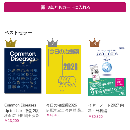
第7章 夜間家庭血圧計の開発
第14章 家庭血圧と自由行動下血圧に基づく併用療法ストラテジー
3点ともカートに入れる
第一選択薬
最先端の家庭血圧計
第二選択薬
夜間家庭血圧測定の推奨
動脈スティフネス型
体液貯留型
夜間家庭血圧計
第三選択薬
夜間トリガー血圧測定
ベストセラー
RAS阻害薬を基礎とした併用療法
ITを用いた夜間トリガー血圧測定システム
第15章 治療抵抗性高血圧の管理と腎デナベーション
1
2
3
CPAPアドヒアランスと夜間血圧サージ
治療抵抗性高血圧管理のストラテジー
第四の治療選択肢
夜間血圧サージに対する降圧療法
腎デナベーションの時代
腎デナベーションによる"パーフェクト24時間血圧コントロール"仮説
第8章 ウェアラブル・瞬時（サージ）血圧計の開発
腎デナベーションのエビデンス
早朝血圧
夜間血圧
第9章 サージ血圧
睡眠時無呼吸
孤立性収縮期高血圧
異なる時相の血圧変動
血圧以外の改善効果
血圧サージの共振仮説
Symplicity Spyral™とエビデンス
血圧変動のエビデンスとメカニズム
腎デナベーション施行の候補者
Common Diseases
今日の治療薬2026
イヤーノート2027 内
腎デナベーションのレスポンダー
診察室血圧の受診間変動
伊豆津 宏二 今井 靖 桑...
Up to date 改訂2版
科・外科編
第16章 HOPE Asia Network
自由行動下血圧の変動性
￥4,840
板金 広 上田 剛士 矢吹...
￥30,360
HOPE Asia Network
￥13,200
家庭血圧の変動性
アジア人の心血管疾患特性
最大家庭収縮期血圧
アジア人の肥満と食塩摂取量