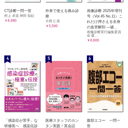
第四の治療選択肢
腎デナベーションの時代
CT診断一問一答
外来で使える痛み診
画像診断 2025年増刊
腎デナベーションによる"パーフェクト24時間血圧コントロー
村上 卓道 神田 知紀
療
号（Vol.45 No.11）こ
ル"仮説
￥6,490
片岡 仁美
れだけ押さえる全身
腎デナベーションのエビデンス
￥5,500
の血管解剖 ―破...
早朝血圧
画像診断実行編集委員
会 森...
夜間血圧
￥6,600
睡眠時無呼吸
孤立性収縮期高血圧
血圧以外の改善効果
4
5
6
Symplicity Spyral™とエビデンス
腎デナベーション施行の候補者
腎デナベーションのレスポンダー
第16章 HOPE Asia Network
HOPE Asia Network
アジア人の心血管疾患特性
アジア人の肥満と食塩摂取量
アジア人の24時間自由行動下血圧プロファイル
「感染症が苦手」な
医療スタッフのカン
腹部エコー 一問一
家庭血圧を指標としたアジア人の高血圧治療の推進
研修医へ 感染症診
タン実践！英会話
答