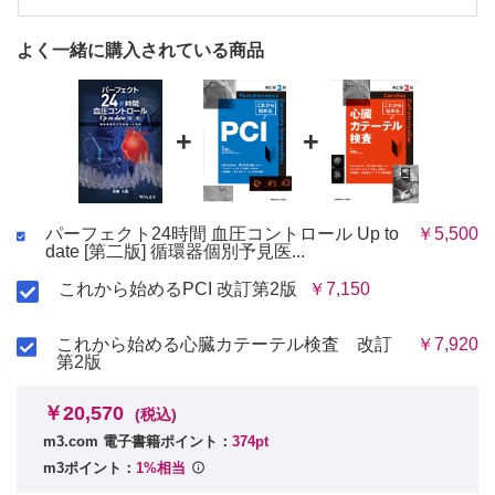
慢性腎臓病
3）心エコー
微量アルブミン尿
血圧モーニングサージの規定因子
よく一緒に購入されている商品
脳バイオマーカー
"気温感受性高血圧"と血圧モーニングサージ
圧受容器反射感受性
早朝リスクのメカニズム
第12章 降圧ストラテジー
止血血栓異常と血圧モーニングサージ
時間療法（クロノセラピー）
過度の血圧モーニングサージの血管メカニズム
食塩制限
+
+
薬物治療
第13章 降圧薬の24 時間降圧特性
第6章 夜間高血圧
利尿薬
カルシウム拮抗薬
血圧サーカディアンリズム
アムロジピン
パーフェクト24時間 血圧コントロール Up to
￥5,500
夜間血圧のnon-dipper/riser
date [第二版] 循環器個別予見医...
ニフェジピン
心血管リスク
シルニジピン
これから始めるPCI 改訂第2版
臓器障害とフレイル
￥7,150
アゼルニジピン
アンジオテンシン変換酵素阻害薬
夜間高血圧の定義とリスク
アンジオテンシン受容体拮抗薬
夜間高血圧のメカニズム 87
これから始める心臓カテーテル検査 改訂
￥7,920
バルサルタン
第2版
関連症状
テルミサルタン
糖尿病
カンデサルタン
慢性腎臓病
￥20,570
オルメサルタン
(税込)
アジルサルタン
睡眠時無呼吸症候群
m3.com 電子書籍ポイント：
374pt
α遮断薬とβ遮断薬
extreme dipper
m3ポイント：
1%相当
サクビトリルバルサルタンナトリウム水和物
ナトリウム・グルコース共輸送体2阻害薬