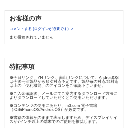
第8章 ウェアラブル・瞬時（サージ）血圧計の開発
早朝高血圧のサブタイプ
第9章 サージ血圧
異なる時相の血圧変動
お客様の声
第4章 自由行動下血圧測定
血圧サージの共振仮説
血圧変動のエビデンスとメカニズム
ABPMのパラメータ
診察室血圧の受診間変動
コメントする (ログインが必要です)
自由行動下血圧の変動性
自由行動下高血圧のサブタイプ：正常パターンと典型パターン
まだ投稿されていません
家庭血圧の変動性
ICTマルチセンサーABPMの開発（IMS-ABPM）
最大家庭収縮期血圧
最新のABPM 指標
早朝家庭血圧の標準偏差
自由行動下血圧を予見する
早朝・就寝時血圧差（ME差）
マルチセンサーとリアルタイム・ハイブリッドWi-SUN/Wi-Fi
早朝の起立性高血圧
転送システム
第10章 全身血行動態アテローム血栓症候群（SHATS）とは何か 145
特記事項
SHATSの典型例
HI-JAMP研究
SHATSの臨床的意義
※今日リンク、YNリンク、南山リンクについて、AndroidOS
SHATSのターゲット
は今後一部製品から順次対応予定です。製品毎の対応/非対応
第5章 血圧モーニングサージ
SHATS ─ 悪循環のメカニズム
は上の「便利機能」のアイコンをご確認下さいませ。
第11章 SHATS のバイオマーカー
血圧モーニングサージの定義
※ご入金確認後、メールにてご案内するダウンロード方法に
血管バイオマーカー
よりダウンロードしていただくとご使用いただけます。
血圧モーニングサージと心血管イベント
1）CAVI/PWV
血圧モーニングサージによる臓器障害
※コンテンツの使用にあたり、m3.com 電子書籍
2）中心血圧
（iOS/iPhoneOS/AndroidOS）が必要です。
3）FMD
高血圧性心疾患
心臓バイオマーカー
※書籍の体裁そのままで表示しますため、ディスプレイサイ
血管疾患と炎症
1）NT-proBNP
ズが7インチ以上の端末でのご使用を推奨します。
無症候性脳血管疾患
2）hs-TnTとGDF-15