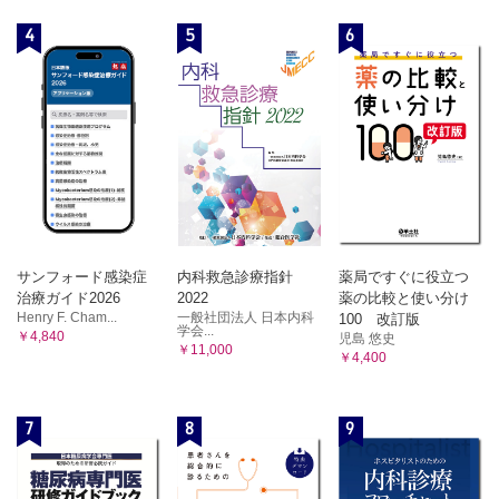
早朝家庭血圧の標準偏差
アジア人の24時間自由行動下血圧プロファイル
4
5
6
家庭血圧を指標としたアジア人の高血圧治療の推進
早朝・就寝時血圧差（ME差）
Asia BP@Home研究
早朝の起立性高血圧
第17章 災害高血圧とICT を活用した家庭血圧測定
災害高血圧
第10章 全身血行動態アテローム血栓症候群（SHATS）とは
災害時循環器予防（DCAP）ネットワーク
何か 145
ICT を活用した血圧コントロール：テレメディスン（遠隔医療）の成功
事例
SHATSの典型例
第18章 予見テレメディスン（遠隔医療）
SHATSの臨床的意義
予見医学
イベント管理の概念
SHATSのターゲット
技術革新
SHATS ─ 悪循環のメカニズム
テレメディスンとテレケア
サンフォード感染症
内科救急診療指針
薬局ですぐに役立つ
文献
第11章 SHATS のバイオマーカー
索引
治療ガイド2026
2022
薬の比較と使い分け
Henry F. Cham...
一般社団法人 日本内科
100 改訂版
血管バイオマーカー
学会...
￥4,840
児島 悠史
￥11,000
1）CAVI/PWV
￥4,400
2）中心血圧
3）FMD
7
8
9
心臓バイオマーカー
1）NT-proBNP
2）hs-TnTとGDF-15