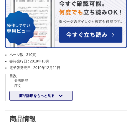
ページ数 :
310頁
書籍発行日 :
2019年10月
電子版発売日 :
2019年12月11日
目次
著者略歴
序文
謝辞
商品詳細をもっと見る
第1章 診察室外血圧
SPRINT研究とautomated office blood pressure
さまざまな血圧測定法
高血圧の診断とサブタイプ
商品情報
第2章 早朝・夜間高血圧をターゲットにした治療戦略
"早朝高血圧"の定義
"夜間高血圧"の定義