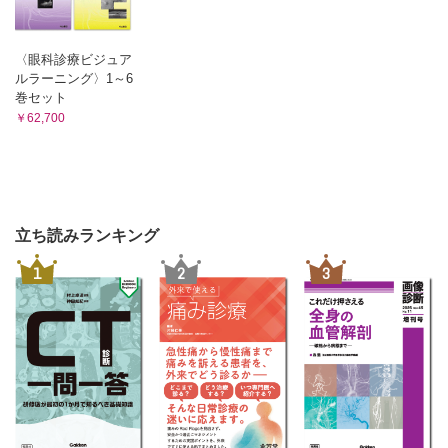
テルミサルタン
カンデサルタン
〈眼科診療ビジュア
オルメサルタン
ルラーニング〉1～6
アジルサルタン
巻セット
α遮断薬とβ遮断薬
￥62,700
サクビトリルバルサルタンナトリウム水和物
ナトリウム・グルコース共輸送体2阻害薬
第14章 家庭血圧と自由行動下血圧に基づく併用療法ストラ
テジー
立ち読みランキング
第一選択薬
第二選択薬
1
2
3
動脈スティフネス型
体液貯留型
第三選択薬
RAS阻害薬を基礎とした併用療法
第15章 治療抵抗性高血圧の管理と腎デナベーション
治療抵抗性高血圧管理のストラテジー