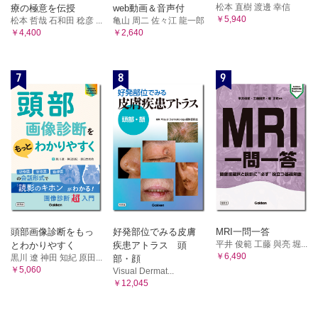
Asia BP@Home研究
松本 直樹 渡邊 幸信
療の極意を伝授
web動画＆音声付
￥5,940
松本 哲哉 石和田 稔彦 ...
亀山 周二 佐々江 龍一郎
第17章 災害高血圧とICT を活用した家庭血圧測定
￥4,400
￥2,640
災害高血圧
災害時循環器予防（DCAP）ネットワーク
7
8
9
ICT を活用した血圧コントロール：テレメディスン（遠隔医
療）の成功事例
第18章 予見テレメディスン（遠隔医療）
予見医学
イベント管理の概念
技術革新
テレメディスンとテレケア
文献
頭部画像診断をもっ
好発部位でみる皮膚
MRI一問一答
索引
平井 俊範 工藤 與亮 堀...
とわかりやすく
疾患アトラス 頭
￥6,490
黒川 遼 神田 知紀 原田...
部・顔
￥5,060
Visual Dermat...
￥12,045