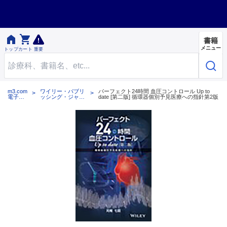


書籍
メニュー
トップ
カート
重要
m3.com
ワイリー・パブリ
パーフェクト24時間 血圧コントロール Up to
電子書
ッシング・ジャパ
date [第二版] 循環器個別予見医療への指針第2版
籍
ン