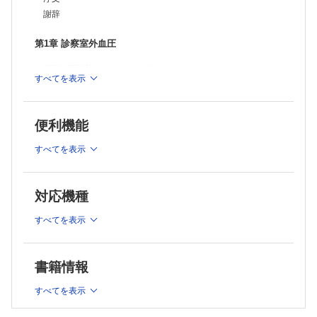
血圧モーニングサージの規定因子
謝辞
"気温感受性高血圧"と血圧モーニングサージ
早朝リスクのメカニズム
止血血栓異常と血圧モーニングサージ
第1章 診察室外血圧
過度の血圧モーニングサージの血管メカニズム
第6章 夜間高血圧
SPRINT研究とautomated office blood pressure
すべてを表示
血圧サーカディアンリズム
さまざまな血圧測定法
夜間血圧のnon-dipper/riser
高血圧の診断とサブタイプ
心血管リスク
臓器障害とフレイル
便利機能
第2章 早朝・夜間高血圧をターゲットにした治療戦略
夜間高血圧の定義とリスク
夜間高血圧のメカニズム 87
すべてを表示
"早朝高血圧"の定義
関連症状
"夜間高血圧"の定義
糖尿病
慢性腎臓病
2017 AHA/ACCガイドラインによる高血圧診断基準を適応した
対応機種
睡眠時無呼吸症候群
場合の，
extreme dipper
早朝高血圧有病率の変化
すべてを表示
第7章 夜間家庭血圧計の開発
家庭血圧と自由行動下血圧はどの段階で測定すべきか
最先端の家庭血圧計
早朝・夜間高血圧のステップ管理
夜間家庭血圧測定の推奨
夜間家庭血圧計
書籍情報
夜間トリガー血圧測定
第3章 家庭血圧と早朝高血圧
ITを用いた夜間トリガー血圧測定システム
すべてを表示
CPAPアドヒアランスと夜間血圧サージ
家庭血圧測定
夜間血圧サージに対する降圧療法
早朝高血圧のエビデンス