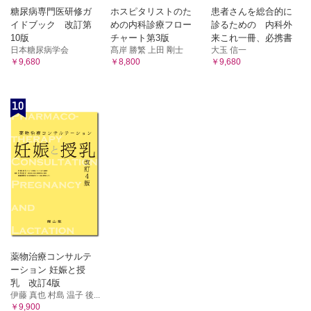
糖尿病専門医研修ガ
ホスピタリストのた
患者さんを総合的に
イドブック 改訂第
めの内科診療フロー
診るための 内科外
10版
チャート第3版
来これ一冊、必携書
日本糖尿病学会
髙岸 勝繁 上田 剛士
大玉 信一
￥9,680
￥8,800
￥9,680
10
薬物治療コンサルテ
ーション 妊娠と授
乳 改訂4版
伊藤 真也 村島 温子 後...
￥9,900