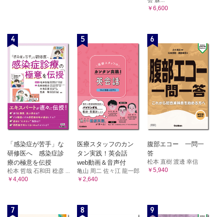
￥6,600
4
5
6
「感染症が苦手」な
医療スタッフのカン
腹部エコー 一問一
研修医へ 感染症診
タン実践！英会話
答
松本 直樹 渡邊 幸信
療の極意を伝授
web動画＆音声付
￥5,940
松本 哲哉 石和田 稔彦 ...
亀山 周二 佐々江 龍一郎
￥4,400
￥2,640
7
8
9