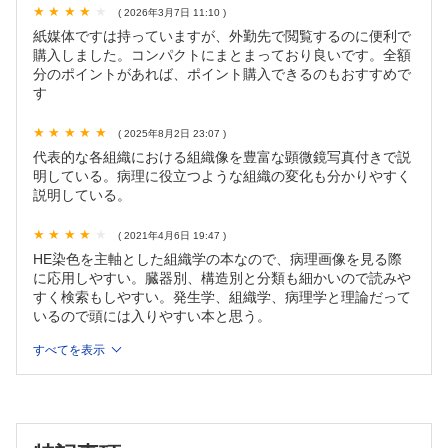
( 2026年3月7日 11:10 )
4．大腸・虫垂
紙媒体ですは持っていますが、外勤先で閲覧するのに便利で
5．肛門
購入しました。コンパクトにまとまっており良いです。全額
6．肝
分のポイントがあれば、ポイント購入できるのもおすすめで
7．胆囊，胆道
す
8．膵
VIII．造血器
( 2025年8月2日 23:07 )
1．リンパ節
代表的な各組織における組織像を豊富な顕微鏡写真付きで説
明している。病理に役立つような組織の変化も分かりやすく
2．脾
説明している。
3．骨髄
IX．泌尿・男性生殖器
( 2021年4月6日 19:47 )
1．腎
HE染色を主軸とした組織学の本なので、病理画像を見る際
2． 尿路（腎盂，尿管，膀胱，尿道，陰茎）
に応用しやすい。臓器別、構造別と分類も細かいので読みや
3．前立腺
すく検索もしやすい。発生学、組織学、病理学と理論だって
いるので頭には入りやすい本と思う。
4．精巣と精巣付属器
X．女性生殖器
すべてを表示
1．外陰部・腟・子宮頸部
2．子宮体部
3．卵巣・卵管
4．胎盤
XI．内分泌