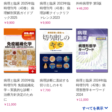
病理と臨床 2025年臨
病理と臨床 2023年臨
外科病理学 第5版
時増刊号（43巻） 病
時増刊号（41巻） 病
￥46,200
理解剖実践ガイドブ
理診断クイックリフ
ック2025
ァレンス2023
￥9,900
￥9,900
病理と臨床 2020年臨
病理診断に直結する
病理と臨床 2024年臨
時増刊号 免疫組織化
切り出しのキモ
時増刊号（42巻）病
学～実践的な診断・
理形態学キーワード
￥7,700
治療方針決定のため
2024
に
￥11,000
￥11,000
すべてを表示