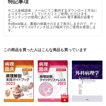
特記事項
1．甲状腺
※ご入金確認後、メールにてご案内するダウンロード方法に
2．副甲状腺
よりダウンロードしていただくとご使用いただけます。
3．副腎
※コンテンツの使用にあたり、m3.com 電子書籍が必要で
す。
4．傍神経節
※eBook版は、書籍の体裁そのままで表示しますので、ディ
スプレイサイズが7インチ以上の端末でのご使用を推奨しま
す。
この商品を買った人はこんな商品も買っています