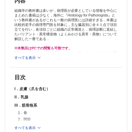
内容
組織学の教科書は多いが，病理医が必要としている情報を中心に
まとめた書籍は少なく，海外に『Histology for Pathologists』と
いう教科書があるがこれも一般の病理医には詳細すぎる．本書は
比較的若手の病理専門医を対象に，主な臓器別に全４１点で項目
立てを行い，各項目ごとに組織の正常構造と，病理診断に直結し
たバリアント・異常構造物（よくみかける異常・異物）について
解説した一冊である．
※本製品はPCでの閲覧も可能です。
製品のご購入後、「購入済ライセンス一覧」より、オンライン環
境で閲覧可能なPDF版をご覧いただけます。詳細は
すべてを表示
こちら
でご確
認ください。
推奨ブラウザ： Firefox 最新版 / Google Chrome 最新版 / Safari
最新版
目次
I．皮膚（爪を含む）
II．乳腺
III．筋骨格系
1．骨
2．関節
3．軟部結合組織
すべてを表示