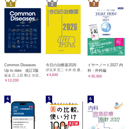
1
2
3
Common Diseases
今日の治療薬2026
イヤーノート2027 内
伊豆津 宏二 今井 靖 桑...
Up to date 改訂2版
科・外科編
￥4,840
板金 広 上田 剛士 矢吹...
￥30,360
￥13,200
4
5
6