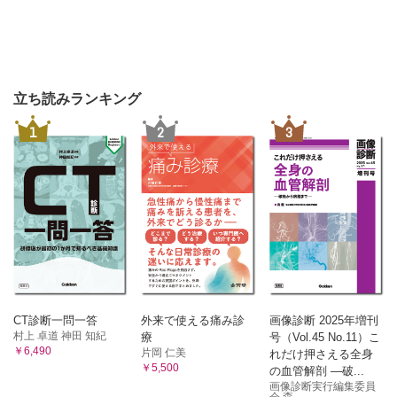
立ち読みランキング
1
2
3
CT診断一問一答
外来で使える痛み診
画像診断 2025年増刊
村上 卓道 神田 知紀
療
号（Vol.45 No.11）こ
￥6,490
片岡 仁美
れだけ押さえる全身
￥5,500
の血管解剖 ―破...
画像診断実行編集委員
会 森...