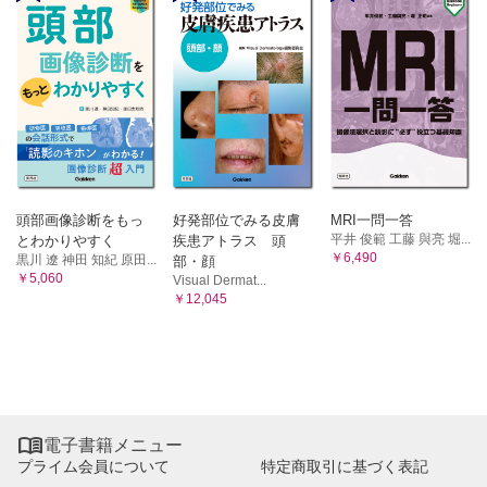
頭部画像診断をもっ
好発部位でみる皮膚
MRI一問一答
平井 俊範 工藤 與亮 堀...
とわかりやすく
疾患アトラス 頭
￥6,490
黒川 遼 神田 知紀 原田...
部・顔
￥5,060
Visual Dermat...
￥12,045

電子書籍メニュー
プライム会員について
特定商取引に基づく表記