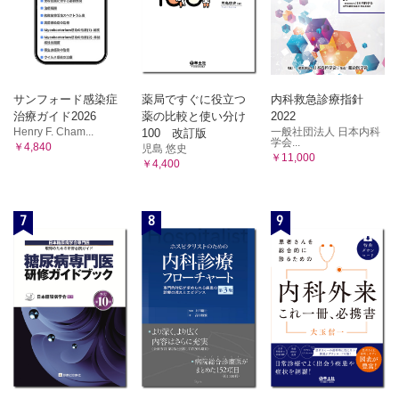
サンフォード感染症
薬局ですぐに役立つ
内科救急診療指針
治療ガイド2026
薬の比較と使い分け
2022
Henry F. Cham...
一般社団法人 日本内科
100 改訂版
学会...
￥4,840
児島 悠史
￥11,000
￥4,400
7
8
9