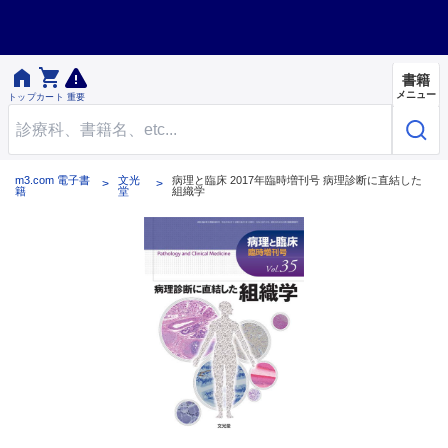


書籍
メニュー
トップ
カート
重要
m3.com 電子書
文光
病理と臨床 2017年臨時増刊号 病理診断に直結した
籍
堂
組織学