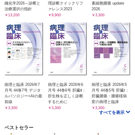
織化学2026～診断と
理診断クイックリフ
素細胞腫瘍 update
治療選択の指針
ァレンス2023
2026
￥13,200
￥9,900
￥3,300
病理と臨床 2026年7
病理と臨床 2026年6
病理と臨床 2026年5
月号 44巻7号 デジタ
月号 44巻6号 肝臓Ⅱ：
月号 44巻5号 肝臓Ⅰ：
ルパソロジー×AIの最
肝生検を正しく診断
肝臓腫瘍・腫瘍様病
前線
するために
変の病理と臨床
￥3,300
￥3,300
￥3,300
すべてを表示
ベストセラー