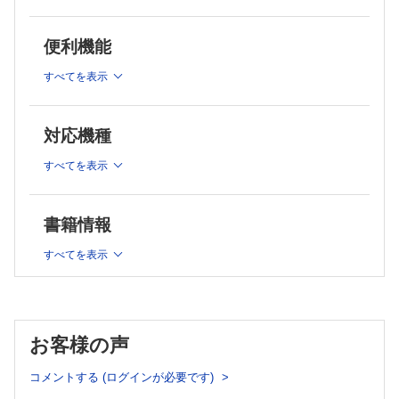
4．骨格筋
5．脈管（血管・リンパ管）
IV．神経系
便利機能
1．末梢神経
すべてを表示
2．中枢神経
3．松果体・下垂体
V．頭頸部
対応機種
1．眼球，付属器
すべてを表示
2．口腔・咽頭
3． 上気道（鼻腔，副鼻腔，喉頭）
4．大唾液腺
書籍情報
VI．胸郭，漿膜
1．肺
すべてを表示
2．胸腺
3．心臓
4．漿膜
VII．消化器
お客様の声
1．食道
2．胃
コメントする (ログインが必要です)
3．小腸・十二指腸