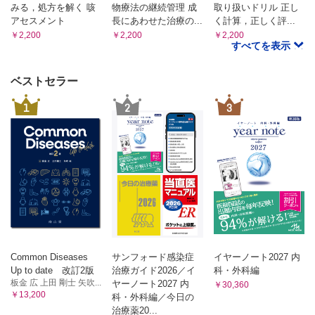
みる，処方を解く 咳
物療法の継続管理 成
取り扱いドリル 正し
アセスメント
長にあわせた治療の...
く計算，正しく評...
￥2,200
￥2,200
￥2,200
すべてを表示
ベストセラー
1
2
3
Common Diseases
サンフォード感染症
イヤーノート2027 内
Up to date 改訂2版
治療ガイド2026／イ
科・外科編
板金 広 上田 剛士 矢吹...
ヤーノート2027 内
￥30,360
￥13,200
科・外科編／今日の
治療薬20...