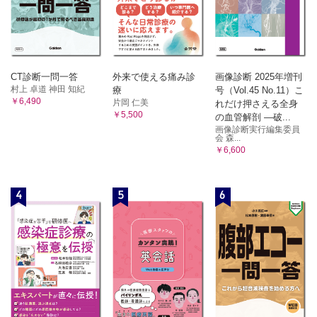
CT診断一問一答
外来で使える痛み診
画像診断 2025年増刊
村上 卓道 神田 知紀
療
号（Vol.45 No.11）こ
￥6,490
片岡 仁美
れだけ押さえる全身
￥5,500
の血管解剖 ―破...
画像診断実行編集委員
会 森...
￥6,600
4
5
6