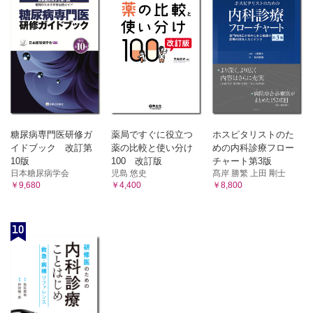
糖尿病専門医研修ガ
薬局ですぐに役立つ
ホスピタリストのた
イドブック 改訂第
薬の比較と使い分け
めの内科診療フロー
10版
100 改訂版
チャート第3版
日本糖尿病学会
児島 悠史
髙岸 勝繁 上田 剛士
￥9,680
￥4,400
￥8,800
10