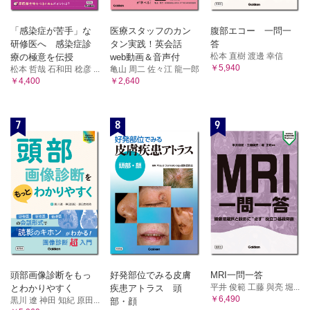
「感染症が苦手」な
医療スタッフのカン
腹部エコー 一問一
研修医へ 感染症診
タン実践！英会話
答
松本 直樹 渡邊 幸信
療の極意を伝授
web動画＆音声付
￥5,940
松本 哲哉 石和田 稔彦 ...
亀山 周二 佐々江 龍一郎
￥4,400
￥2,640
7
8
9
頭部画像診断をもっ
好発部位でみる皮膚
MRI一問一答
平井 俊範 工藤 與亮 堀...
とわかりやすく
疾患アトラス 頭
￥6,490
黒川 遼 神田 知紀 原田...
部・顔