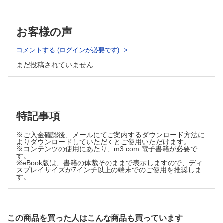
・イトラコナゾール（牛上 敢）
・ホスラブコナゾール（常深 祐一郎）
■表在性皮膚真菌症における経口抗真菌薬の薬物相互作用マネ
お客様の声
ジメント（山口 諒ほか）
■患者背景を考慮した表在性真菌症治療・予防Q&A
コメントする (ログインが必要です)
・糖尿病患者の足白癬に対してケアと患者教育はどう行えばよ
まだ投稿されていません
い？（竹原 君江）
・免疫抑制状態の患者で真菌感染をどう管理すればよい？（北
見 由季）
・小児での経口抗真菌薬の使い時と用量はどう考える？（木村
有太子）
特記事項
・多病でポリファーマシーの在宅高齢患者の爪白癬が放置され
ている場合はどうすればよい？（丸山 隆児）
※ご入金確認後、メールにてご案内するダウンロード方法に
・腎機能低下・透析患者での経口抗真菌薬投与をどう考える？
よりダウンロードしていただくとご使用いただけます。
（山本 和宏）
※コンテンツの使用にあたり、m3.com 電子書籍が必要で
す。
■表在性皮膚真菌症の再発予防指導（西部 明子）
※eBook版は、書籍の体裁そのままで表示しますので、ディ
■足白癬を対象とする市販薬の現状と問題点（野口 博光）
スプレイサイズが7インチ以上の端末でのご使用を推奨しま
す。
■コラム：「どうしても通院できない」場合のOTC薬の考え方
（常深 祐一郎）
シリーズ
この商品を買った人はこんな商品も買っています