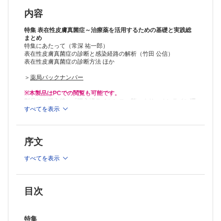
■コラム：Trichophyton tonsurans感染症（小川 祐美）
■表在性皮膚真菌症における薬剤選択と患者指導の実践ポイント
内容
・白癬の治療戦略と患者指導（常深 祐一郎）
・カンジダ症の治療戦略と患者指導（石崎 純子）
特集 表在性皮膚真菌症～治療薬を活用するための基礎と実践総
・マラセチア症の治療戦略と患者指導（下山 陽也）
まとめ
特集にあたって（常深 祐一郎）
■外用抗真菌薬による接触皮膚炎の回避と生じた際の対処法（田邉 洋）
表在性皮膚真菌症の診断と感染経路の解析（竹田 公信）
■経口抗真菌薬の投与前検査と投与中モニタリング・異常発現時の対応
表在性皮膚真菌症の診断方法 ほか
・テルビナフィン（福田 知雄）
・イトラコナゾール（牛上 敢）
＞
薬局バックナンバー
・ホスラブコナゾール（常深 祐一郎）
■表在性皮膚真菌症における経口抗真菌薬の薬物相互作用マネジメント
※本製品はPCでの閲覧も可能です。
（山口 諒ほか）
製品のご購入後、「購入済ライセンス一覧」より、オンライン環
■患者背景を考慮した表在性真菌症治療・予防Q&A
境で閲覧可能なPDF版をご覧いただけます。詳細は
すべてを表示
こちら
でご確
認ください。
・糖尿病患者の足白癬に対してケアと患者教育はどう行えばよい？（竹
推奨ブラウザ： Firefox 最新版 / Google Chrome 最新版 / Safari
原 君江）
最新版
・免疫抑制状態の患者で真菌感染をどう管理すればよい？（北見 由
序文
季）
・小児での経口抗真菌薬の使い時と用量はどう考える？（木村 有太
すべてを表示
子）
・多病でポリファーマシーの在宅高齢患者の爪白癬が放置されている場
合はどうすればよい？（丸山 隆児）
・腎機能低下・透析患者での経口抗真菌薬投与をどう考える？（山本
目次
和宏）
■表在性皮膚真菌症の再発予防指導（西部 明子）
■足白癬を対象とする市販薬の現状と問題点（野口 博光）
特集