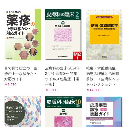
■薬剤師ふたばの症例検討奮闘記
症例検討会本番
議論を深めるために（内田 まやこ，矢野 良一）
■薬剤師にもできる! 将来幸せに働くための投資講座
慌てて損しないための投資哲学あれこれ（桑原 秀徳）
■「治療」「薬局」合同連載
症例×Q&A 超高齢社会シコウの利尿薬適正使用シコウ
体液過剰状態の高齢うっ血性心不全患者の入院（再入院）が繰
り返される現状，なんとかならないのか？（杉本 俊郎）
目で見て役立つ 薬
皮膚科の臨床 2024年
乾癬・掌蹠膿疱症
疹の上手な診かた・
2月号 66巻2号 特集
病態の理解と治療最
対応ガイド
ウイルス感染症 【電
前線 ＜皮膚科ベス
子版】
トセレクション＞
￥6,270
￥3,300
￥14,300