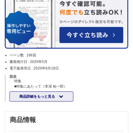
ページ数 :
186頁
書籍発行日 :
2020年5月
電子版発売日 :
2020年9月18日
目次
特集
■特集にあたって（常深 祐一郎）
■表在性皮膚真菌症の診断と感染経路の解析（竹田 公信）
商品詳細をもっと見る
■表在性皮膚真菌症の診断方法
・直接鏡検・真菌培養（竹中 基）
・遺伝子診断（安澤 数史）
■表在性皮膚真菌症の臨床像とその鑑別
商品情報
・白癬の臨床像と鑑別（辻 学）
・カンジダ症の臨床像と鑑別（佐藤 友隆）
・マラセチア症の臨床像と鑑別（川上 洋ほか）