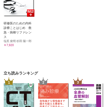
研修医のための内科
診療ことはじめ 救
急・病棟リファレン
ス
塩尻 俊明 杉田 陽一郎
￥7,920
立ち読みランキング
1
2
3