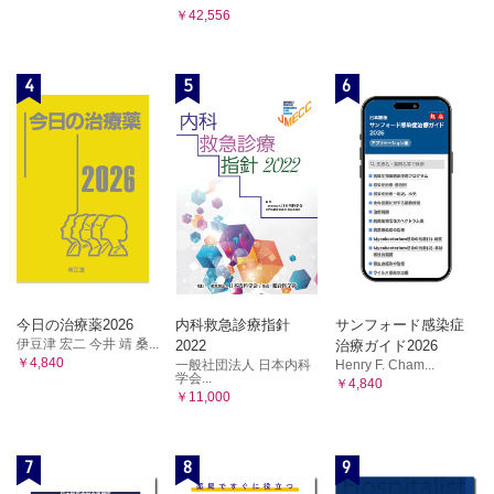
￥42,556
4
5
6
今日の治療薬2026
内科救急診療指針
サンフォード感染症
伊豆津 宏二 今井 靖 桑...
2022
治療ガイド2026
￥4,840
一般社団法人 日本内科
Henry F. Cham...
学会...
￥4,840
￥11,000
7
8
9