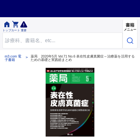


書籍
メニュー
トップ
カート
重要
m3.com 電
薬局 2020年5月 Vol.71 No.6 表在性皮膚真菌症～治療薬を活用する
子書籍
ための基礎と実践総まとめ