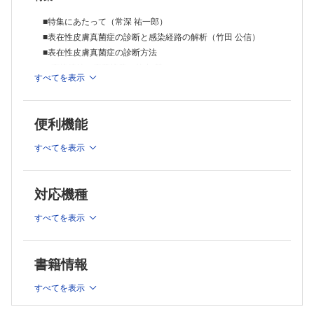
■コラム：「どうしても通院できない」場合のOTC薬の考え方（常深 祐
一郎）
■特集にあたって（常深 祐一郎）
シリーズ
■表在性皮膚真菌症の診断と感染経路の解析（竹田 公信）
■薬剤師ふたばの症例検討奮闘記
■表在性皮膚真菌症の診断方法
症例検討会本番
議論を深めるために（内田 まやこ，矢野 良一）
・直接鏡検・真菌培養（竹中 基）
すべてを表示
■薬剤師にもできる! 将来幸せに働くための投資講座
・遺伝子診断（安澤 数史）
慌てて損しないための投資哲学あれこれ（桑原 秀徳）
■表在性皮膚真菌症の臨床像とその鑑別
■「治療」「薬局」合同連載
・白癬の臨床像と鑑別（辻 学）
症例×Q&A 超高齢社会シコウの利尿薬適正使用シコウ
便利機能
・カンジダ症の臨床像と鑑別（佐藤 友隆）
体液過剰状態の高齢うっ血性心不全患者の入院（再入院）が繰り返され
る現状，なんとかならないのか？（杉本 俊郎）
・マラセチア症の臨床像と鑑別（川上 洋ほか）
すべてを表示
■コラム：Trichophyton tonsurans感染症（小川 祐美）
■表在性皮膚真菌症における薬剤選択と患者指導の実践ポイン
ト
対応機種
・白癬の治療戦略と患者指導（常深 祐一郎）
すべてを表示
・カンジダ症の治療戦略と患者指導（石崎 純子）
・マラセチア症の治療戦略と患者指導（下山 陽也）
■外用抗真菌薬による接触皮膚炎の回避と生じた際の対処法
書籍情報
（田邉 洋）
■経口抗真菌薬の投与前検査と投与中モニタリング・異常発現
すべてを表示
時の対応
・テルビナフィン（福田 知雄）