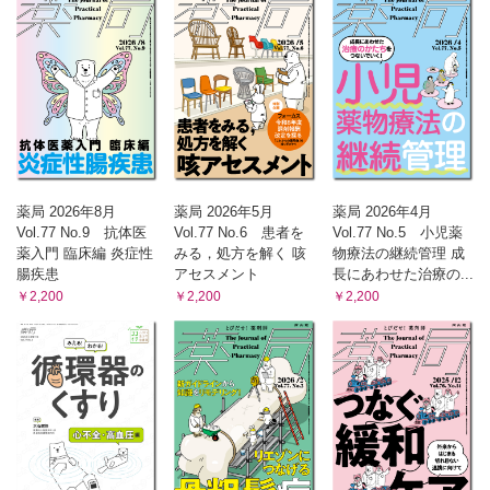
薬局 2026年8月
薬局 2026年5月
薬局 2026年4月
Vol.77 No.9 抗体医
Vol.77 No.6 患者を
Vol.77 No.5 小児薬
薬入門 臨床編 炎症性
みる，処方を解く 咳
物療法の継続管理 成
腸疾患
アセスメント
長にあわせた治療の...
￥2,200
￥2,200
￥2,200