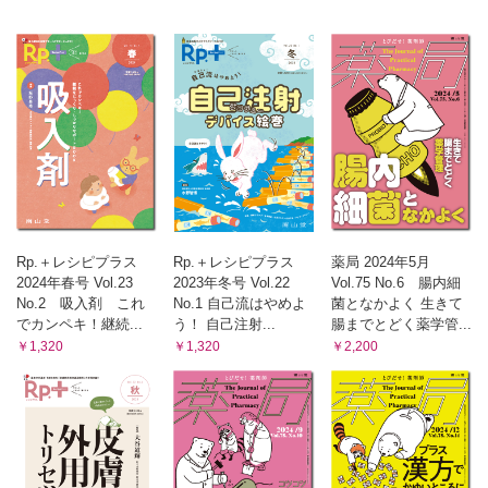
Rp.＋レシピプラス
Rp.＋レシピプラス
薬局 2024年5月
2024年春号 Vol.23
2023年冬号 Vol.22
Vol.75 No.6 腸内細
No.2 吸入剤 これ
No.1 自己流はやめよ
菌となかよく 生きて
でカンペキ！継続...
う！ 自己注射...
腸までとどく薬学管...
￥1,320
￥1,320
￥2,200