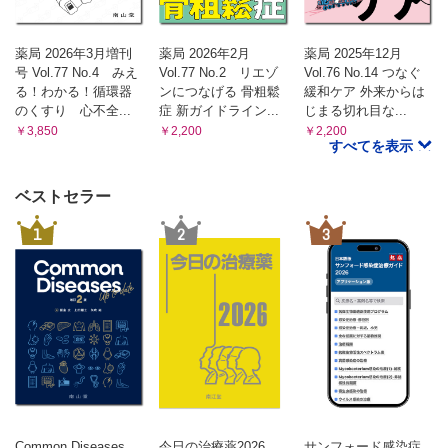
薬局 2026年3月増刊
薬局 2026年2月
薬局 2025年12月
号 Vol.77 No.4 みえ
Vol.77 No.2 リエゾ
Vol.76 No.14 つなぐ
る！わかる！循環器
ンにつなげる 骨粗鬆
緩和ケア 外来からは
のくすり 心不全...
症 新ガイドライン...
じまる切れ目な...
￥3,850
￥2,200
￥2,200
すべてを表示
ベストセラー
1
2
3
Common Diseases
今日の治療薬2026
サンフォード感染症