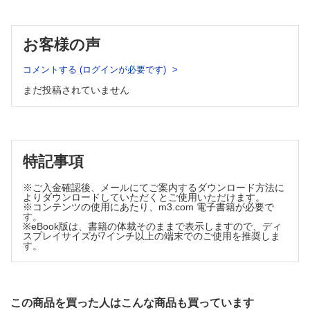
・慢性閉塞性肺疾患×骨粗鬆症（巽 浩一郎）
・サルコペニア×骨粗鬆症（小川 純人）
骨粗鬆症治療の継続性とアドヒアランス不良患者への対応
お客様の声
（鈴木 敦詞 ほか）
骨粗鬆症治療における医療経済評価（森脇 健介）
コメントする (ログインが必要です)
まだ投稿されていません
特記事項
※ご入金確認後、メールにてご案内するダウンロード方法に
よりダウンロードしていただくとご使用いただけます。
※コンテンツの使用にあたり、m3.com 電子書籍が必要で
す。
※eBook版は、書籍の体裁そのままで表示しますので、ディ
スプレイサイズが7インチ以上の端末でのご使用を推奨しま
す。
この商品を買った人はこんな商品も買っています