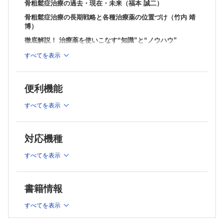
骨粗鬆症治療の過去・現在・未来（福本 誠二）
骨粗鬆症治療の長期戦略と各種治療薬の位置づけ（竹内 靖
博）
徹底解説！ 治療薬を使いこなす“知識”と“ノウハウ”
・カルシウム・活性型ビタミンD3（窪田 拓生 ほか）
すべてを表示
・選択的エストロゲン受容体モジュレーター（寺内 公一）
・ビスホスホネート（井上 玲子 ほか）
・抗RANKL抗体（デノスマブ）（山内 美香 ほか）
便利機能
・副甲状腺ホルモン・PTHrPアナログ（テリパラチド，
すべてを表示
abaloparatide）（田中 健一 ほか）
・抗スクレロスチン抗体（ロモソズマブ）（松本 俊夫）
薬剤性骨粗鬆症に対するマネジメントの勘所
対応機種
・ステロイド性骨粗鬆症（田中 郁子）
・がん治療に伴う骨粗鬆症（中村 信元 ほか）
すべてを表示
合併症・併存症をもつ骨粗鬆症患者における予防・治療の
実践ポイント
書籍情報
・関節リウマチ×骨粗鬆症（中野 和久）
・慢性腎臓病×骨粗鬆症（中川 洋佑 ほか）
すべてを表示
・糖尿病×骨粗鬆症（稲葉 雅章）