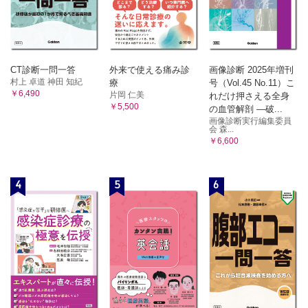
CT診断一問一答
外来で使える痛み診
画像診断 2025年増刊
村上 卓道 神田 知紀
療
号（Vol.45 No.11）こ
￥6,490
片岡 仁美
れだけ押さえる全身
￥5,500
の血管解剖 ―破...
画像診断実行編集委員
会 森...
￥6,600
4
5
6