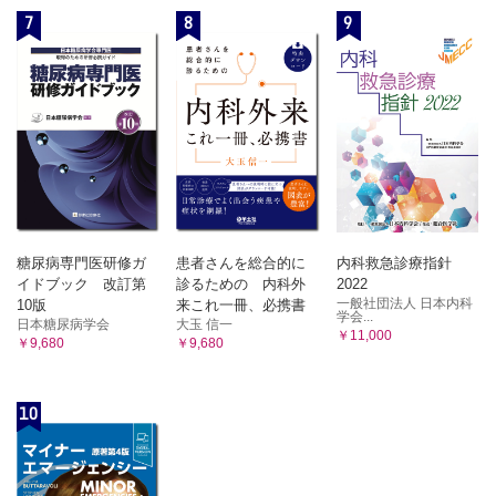
7
8
9
糖尿病専門医研修ガ
患者さんを総合的に
内科救急診療指針
イドブック 改訂第
診るための 内科外
2022
一般社団法人 日本内科
10版
来これ一冊、必携書
学会...
日本糖尿病学会
大玉 信一
￥11,000
￥9,680
￥9,680
10