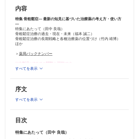
・抗スクレロスチン抗体（ロモソズマブ）（松本 俊夫）
薬剤性骨粗鬆症に対するマネジメントの勘所
内容
・ステロイド性骨粗鬆症（田中 郁子）
・がん治療に伴う骨粗鬆症（中村 信元 ほか）
特集 骨粗鬆症― 最新の知見に基づいた治療薬の考え方・使い方
―
特集にあたって（田中 良哉）
合併症・併存症をもつ骨粗鬆症患者における予防・治療の実践ポイント
骨粗鬆症治療の過去・現在・未来（福本 誠二）
・関節リウマチ×骨粗鬆症（中野 和久）
骨粗鬆症治療の長期戦略と各種治療薬の位置づけ（竹内 靖博）
・慢性腎臓病×骨粗鬆症（中川 洋佑 ほか）
ほか
・糖尿病×骨粗鬆症（稲葉 雅章）
・慢性閉塞性肺疾患×骨粗鬆症（巽 浩一郎）
＞
薬局バックナンバー
・サルコペニア×骨粗鬆症（小川 純人）
骨粗鬆症治療の継続性とアドヒアランス不良患者への対応（鈴木 敦詞
※本製品はPCでの閲覧も可能です。
ほか）
製品のご購入後、「購入済ライセンス一覧」より、オンライン環
すべてを表示
境で閲覧可能なPDF版をご覧いただけます。詳細は
こちら
でご確
骨粗鬆症治療における医療経済評価（森脇 健介）
認ください。
推奨ブラウザ： Firefox 最新版 / Google Chrome 最新版 / Safari
序文
最新版
すべてを表示
目次
特集にあたって（田中 良哉）