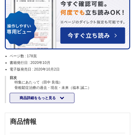
ページ数 :
178頁
書籍発行日 :
2020年10月
電子版発売日 :
2020年10月2日
目次
特集にあたって（田中 良哉）
骨粗鬆症治療の過去・現在・未来（福本 誠二）
骨粗鬆症治療の長期戦略と各種治療薬の位置づけ（竹内 靖博）
商品詳細をもっと見る
徹底解説！ 治療薬を使いこなす“知識”と“ノウハウ”
・カルシウム・活性型ビタミンD3（窪田 拓生 ほか）
・選択的エストロゲン受容体モジュレーター（寺内 公一）
・ビスホスホネート（井上 玲子 ほか）
商品情報
・抗RANKL抗体（デノスマブ）（山内 美香 ほか）
・副甲状腺ホルモン・PTHrPアナログ（テリパラチド，
abaloparatide）（田中 健一 ほか）