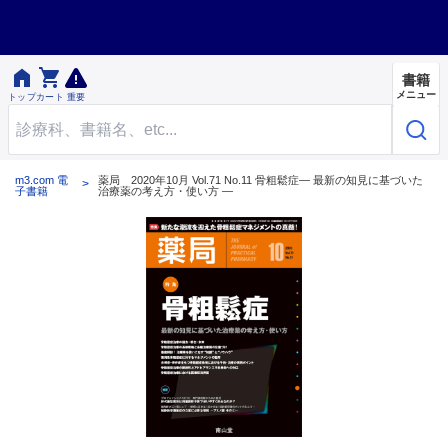


書籍
メニュー
トップ
カート
重要
m3.com 電
薬局 2020年10月 Vol.71 No.11 骨粗鬆症― 最新の知見に基づいた
子書籍
治療薬の考え方・使い方 ―