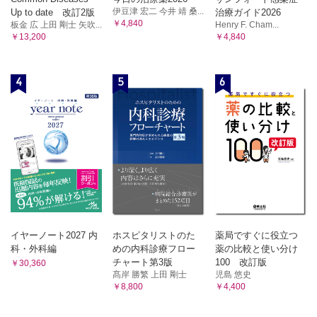
伊豆津 宏二 今井 靖 桑...
Up to date 改訂2版
治療ガイド2026
￥4,840
板金 広 上田 剛士 矢吹...
Henry F. Cham...
￥13,200
￥4,840
4
5
6
イヤーノート2027 内
ホスピタリストのた
薬局ですぐに役立つ
科・外科編
めの内科診療フロー
薬の比較と使い分け
チャート第3版
100 改訂版
￥30,360
髙岸 勝繁 上田 剛士
児島 悠史
￥8,800
￥4,400