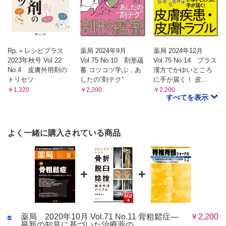
Rp.＋レシピプラス
薬局 2024年9月
薬局 2024年12月
2023年秋号 Vol.22
Vol.75 No.10 剤形蘊
Vol.75 No.14 プラス
No.4 皮膚外用剤の
蓄 コツコツ学ぶ，あ
漢方でかゆいところ
トリセツ
したの“剤テク”
に手が届く！ 皮...
￥1,320
￥2,200
￥2,200
すべてを表示
よく一緒に購入されている商品
+
+
薬局 2020年10月 Vol.71 No.11 骨粗鬆症―
￥2,200
最新の知見に基づいた治療薬の...