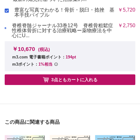
豊富な写真でわかる！骨折・脱臼・捻挫 基
￥5,720
本手技バイブル
脊椎脊髄ジャーナル33巻12号 脊椎骨粗鬆症
￥2,750
性椎体骨折に対する治療戦略ー薬物療法を中
心にU...
￥10,670
(税込)
m3.com 電子書籍ポイント：
194pt
m3ポイント：
1%相当
3点ともカートに入れる
この商品に関連する商品