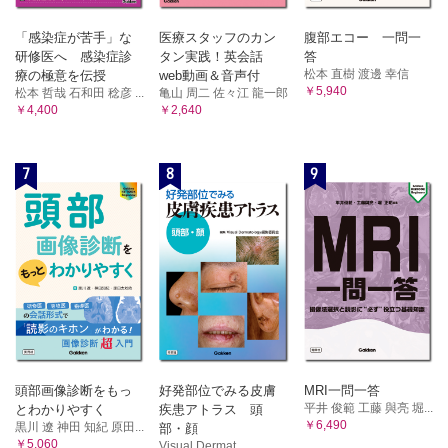
「感染症が苦手」な
医療スタッフのカン
腹部エコー 一問一
研修医へ 感染症診
タン実践！英会話
答
松本 直樹 渡邊 幸信
療の極意を伝授
web動画＆音声付
￥5,940
松本 哲哉 石和田 稔彦 ...
亀山 周二 佐々江 龍一郎
￥4,400
￥2,640
7
8
9
頭部画像診断をもっ
好発部位でみる皮膚
MRI一問一答
平井 俊範 工藤 與亮 堀...
とわかりやすく
疾患アトラス 頭
￥6,490
黒川 遼 神田 知紀 原田...
部・顔
￥5,060
Visual Dermat...