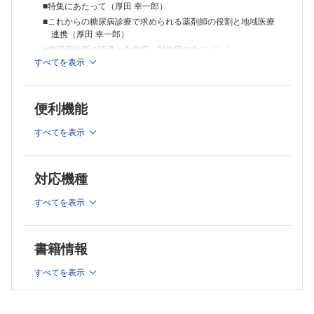
■薬剤師にもできる! 将来幸せに働くための投資講座 第4回
■特集にあたって（厚田 幸一郎）
どんな薬剤師にもできる投資の基本的戦略とはじめの一歩（桑原 秀
■これからの糖尿病診療で求められる薬剤師の役割と地域医療
徳）
連携（厚田 幸一郎）
■糖尿病治療の評価と合併症・副作用マネジメント
すべてを表示
・糖尿病薬物治療における有効性の見方・考え方（武藤 達
也）
・糖尿病における食事・運動療法の評価とその対応（室井 延
之）
便利機能
・糖尿病合併症に気づくための問診技術（清野 弘明 ほか）
すべてを表示
・糖尿病治療薬で留意すべき副作用のマネジメント（濱口 良
彦）
■糖尿病患者のアドヒアランス不良を疑うポイントと向上・維
対応機種
持のための方策（西村 博之ほか）
■合併症/併存疾患を有する糖尿病患者の継続的なフォローアッ
すべてを表示
プ
・糖尿病網膜症（清水 淳一）
・糖尿病腎症（田中 章郎）
書籍情報
・糖尿病神経障害（松本 晃一）
・動脈硬化性疾患（冠動脈疾患・脳血管障害・末梢動脈疾患）
すべてを表示
（井上 岳）
・糖尿病足病変（小林 庸子）
・NAFLD/NASH（藤井 博之）