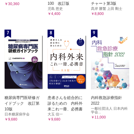
100 改訂版
チャート第3版
￥30,360
児島 悠史
髙岸 勝繁 上田 剛士
￥4,400
￥8,800
7
8
9
糖尿病専門医研修ガ
患者さんを総合的に
内科救急診療指針
イドブック 改訂第
診るための 内科外
2022
一般社団法人 日本内科
10版
来これ一冊、必携書
学会...
日本糖尿病学会
大玉 信一
￥11,000
￥9,680
￥9,680