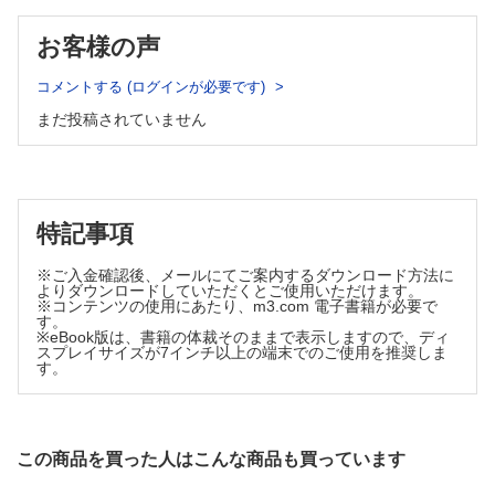
・がん（稲野 寛）
お客様の声
・統合失調症（植草 秀介ほか）
■在宅高齢糖尿病患者の薬学的管理と患者支援（篠原 久仁子）
コメントする (ログインが必要です)
シリーズ
まだ投稿されていません
■「治療」「薬局」合同連載
症例×Q&A 超高齢社会シコウの利尿薬適正使用シコウ
体液過剰状態を呈する高齢うっ血性心不全患者の入院（再入
院）が繰り返される現状，なんとかならないのか？（杉本
特記事項
俊郎）
■医療マンダラ ～思考と感性のセンスを磨く～
※ご入金確認後、メールにてご案内するダウンロード方法に
よりダウンロードしていただくとご使用いただけます。
障害者支援・介護の世界で，今，何が求められているのか
※コンテンツの使用にあたり、m3.com 電子書籍が必要で
～介護の世界で「ユマニチュード」が有効な理由～（中野 重
す。
行）
※eBook版は、書籍の体裁そのままで表示しますので、ディ
スプレイサイズが7インチ以上の端末でのご使用を推奨しま
■BMs-Podによる真の薬物投与設計 ～薬物動態解析の臨床への
す。
還元～
BMs-Podの基本的な扱い方：ベイズ推定の活用方法
～タクロリムスの静脈内持続投与と薬物相互作用～（尾田 一
貴）
この商品を買った人はこんな商品も買っています
■褥瘡コンサル虎の巻 ～褥瘡の発生要因を考える～