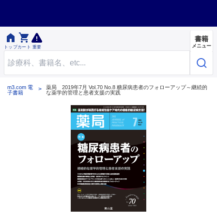


書籍
メニュー
トップ
カート
重要
m3.com 電
薬局 2019年7月 Vol.70 No.8 糖尿病患者のフォローアップ～継続的
子書籍
な薬学的管理と患者支援の実践