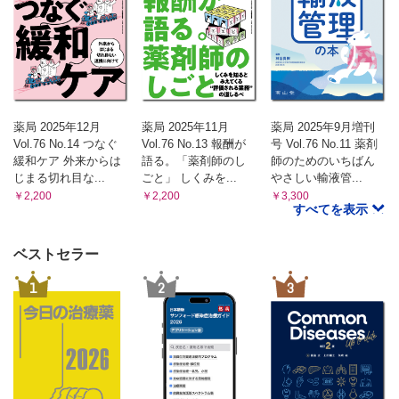
薬局 2025年12月
薬局 2025年11月
薬局 2025年9月増刊
Vol.76 No.14 つなぐ
Vol.76 No.13 報酬が
号 Vol.76 No.11 薬剤
緩和ケア 外来からは
語る。「薬剤師のし
師のためのいちばん
じまる切れ目な...
ごと」 しくみを...
やさしい輸液管...
￥2,200
￥2,200
￥3,300
すべてを表示
ベストセラー
1
2
3