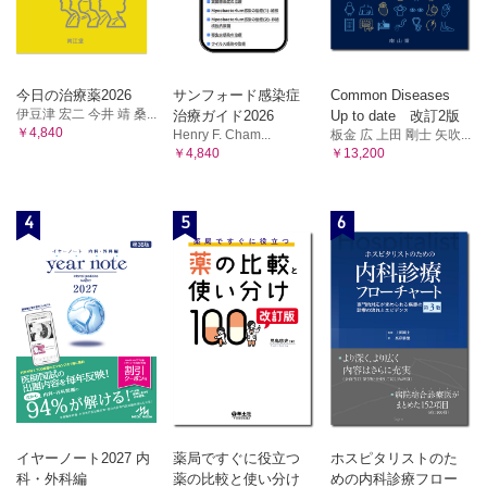
今日の治療薬2026
サンフォード感染症
Common Diseases
伊豆津 宏二 今井 靖 桑...
治療ガイド2026
Up to date 改訂2版
￥4,840
Henry F. Cham...
板金 広 上田 剛士 矢吹...
￥4,840
￥13,200
4
5
6
イヤーノート2027 内
薬局ですぐに役立つ
ホスピタリストのた
科・外科編
薬の比較と使い分け
めの内科診療フロー