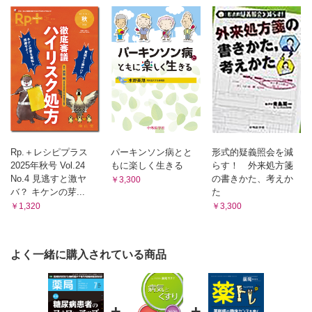
褥瘡が発生！ 薬が原因？－③
予測される褥瘡発生とその対応（溝神 文博）
■薬剤師にもできる! 将来幸せに働くための投資講座 第4回
どんな薬剤師にもできる投資の基本的戦略とはじめの一歩（桑
原 秀徳）
Rp.＋レシピプラス
パーキンソン病とと
形式的疑義照会を減
2025年秋号 Vol.24
もに楽しく生きる
らす！ 外来処方箋
No.4 見逃すと激ヤ
の書きかた、考えか
￥3,300
バ？ キケンの芽...
た
￥1,320
￥3,300
よく一緒に購入されている商品
+
+