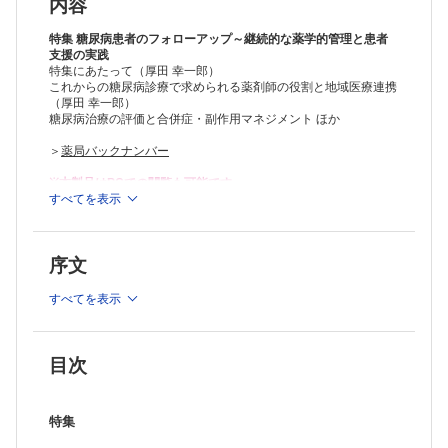
■合併症/併存疾患を有する糖尿病患者の継続的なフォローアップ
内容
・糖尿病網膜症（清水 淳一）
・糖尿病腎症（田中 章郎）
特集 糖尿病患者のフォローアップ～継続的な薬学的管理と患者
・糖尿病神経障害（松本 晃一）
支援の実践
特集にあたって（厚田 幸一郎）
・動脈硬化性疾患（冠動脈疾患・脳血管障害・末梢動脈疾患）（井上
これからの糖尿病診療で求められる薬剤師の役割と地域医療連携
岳）
（厚田 幸一郎）
・糖尿病足病変（小林 庸子）
糖尿病治療の評価と合併症・副作用マネジメント ほか
・NAFLD/NASH（藤井 博之）
・がん（稲野 寛）
＞
薬局バックナンバー
・統合失調症（植草 秀介ほか）
■在宅高齢糖尿病患者の薬学的管理と患者支援（篠原 久仁子）
※本製品はPCでの閲覧も可能です。
シリーズ
製品のご購入後、「購入済ライセンス一覧」より、オンライン環
すべてを表示
境で閲覧可能なPDF版をご覧いただけます。詳細は
こちら
でご確
■「治療」「薬局」合同連載
認ください。
症例×Q&A 超高齢社会シコウの利尿薬適正使用シコウ
推奨ブラウザ： Firefox 最新版 / Google Chrome 最新版 / Safari
体液過剰状態を呈する高齢うっ血性心不全患者の入院（再入院）が繰り
序文
最新版
返される現状，なんとかならないのか？（杉本 俊郎）
■医療マンダラ ～思考と感性のセンスを磨く～
すべてを表示
障害者支援・介護の世界で，今，何が求められているのか
～介護の世界で「ユマニチュード」が有効な理由～（中野 重行）
■BMs-Podによる真の薬物投与設計 ～薬物動態解析の臨床への還元～
BMs-Podの基本的な扱い方：ベイズ推定の活用方法
目次
～タクロリムスの静脈内持続投与と薬物相互作用～（尾田 一貴）
■褥瘡コンサル虎の巻 ～褥瘡の発生要因を考える～
褥瘡が発生！ 薬が原因？－③
特集
予測される褥瘡発生とその対応（溝神 文博）