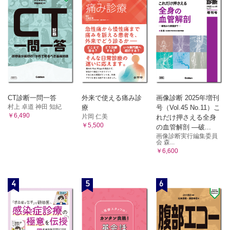
CT診断一問一答
外来で使える痛み診
画像診断 2025年増刊
村上 卓道 神田 知紀
療
号（Vol.45 No.11）こ
￥6,490
片岡 仁美
れだけ押さえる全身
￥5,500
の血管解剖 ―破...
画像診断実行編集委員
会 森...
￥6,600
4
5
6