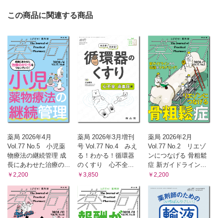
この商品に関連する商品
薬局 2026年4月
薬局 2026年3月増刊
薬局 2026年2月
Vol.77 No.5 小児薬
号 Vol.77 No.4 みえ
Vol.77 No.2 リエゾ
物療法の継続管理 成
る！わかる！循環器
ンにつなげる 骨粗鬆
長にあわせた治療の...
のくすり 心不全...
症 新ガイドライン...
￥2,200
￥3,850
￥2,200