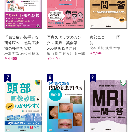
「感染症が苦手」な
医療スタッフのカン
腹部エコー 一問一
研修医へ 感染症診
タン実践！英会話
答
松本 直樹 渡邊 幸信
療の極意を伝授
web動画＆音声付
￥5,940
松本 哲哉 石和田 稔彦 ...
亀山 周二 佐々江 龍一郎
￥4,400
￥2,640
7
8
9