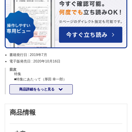
書籍発行日 :
2019年7月
電子版発売日 :
2020年10月16日
目次
特集
■特集にあたって（厚田 幸一郎）
■これからの糖尿病診療で求められる薬剤師の役割と地域医療連携（厚
商品詳細をもっと見る
田 幸一郎）
■糖尿病治療の評価と合併症・副作用マネジメント
・糖尿病薬物治療における有効性の見方・考え方（武藤 達也）
・糖尿病における食事・運動療法の評価とその対応（室井 延之）
商品情報
・糖尿病合併症に気づくための問診技術（清野 弘明 ほか）
・糖尿病治療薬で留意すべき副作用のマネジメント（濱口 良彦）
■糖尿病患者のアドヒアランス不良を疑うポイントと向上・維持のため
の方策（西村 博之ほか）