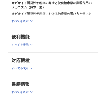
オピオイド誘発性便秘症の発症と便秘治療薬の薬理作用の
メカニズム（鈴木 勉）
オピオイド誘発性便秘症における治療薬の選び方と使い方
・経口便秘治療薬（余宮 きのみ）
すべてを表示
・外用便秘治療薬（鈴木 直人 ほか）
・漢方薬（大前 隆仁）
オピオイド誘発性便秘症における非薬物療法の実践ポイン
便利機能
ト（清水 正樹 ほか）
すべてを表示
コントロール不良な便秘に対する予防/対応の“ワザ”と“知
恵”
・オピオイド・鎮痛補助薬（今井 堅吾）
対応機種
・抗がん薬・制吐薬（西 智弘）
・抗うつ薬・抗精神病薬（小川 朝生）
すべてを表示
オピオイド誘発性便秘症における薬学的管理の実践ポイン
ト
書籍情報
・便秘治療薬の副作用と薬物相互作用マネジメント（百 賢
二）
すべてを表示
・オピオイド誘発性便秘症における患者指導・支援の勘所（沖
﨑 歩）
シリーズ