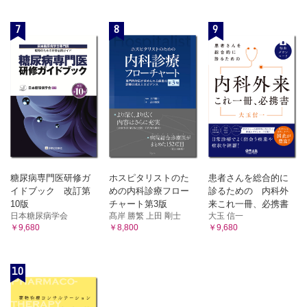
7
8
9
糖尿病専門医研修ガ
ホスピタリストのた
患者さんを総合的に
イドブック 改訂第
めの内科診療フロー
診るための 内科外
10版
チャート第3版
来これ一冊、必携書
日本糖尿病学会
髙岸 勝繁 上田 剛士
大玉 信一
￥9,680
￥8,800
￥9,680
10