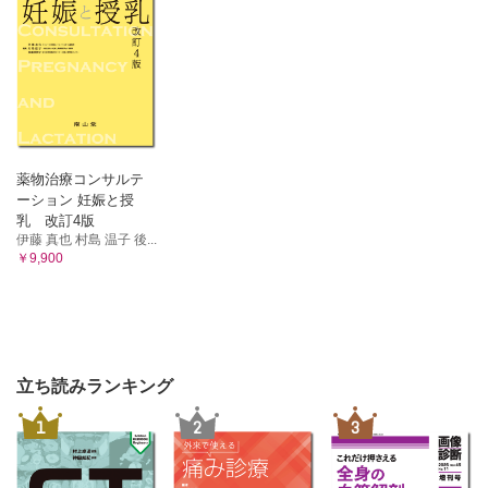
薬物治療コンサルテ
ーション 妊娠と授
乳 改訂4版
伊藤 真也 村島 温子 後...
￥9,900
立ち読みランキング
1
2
3