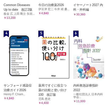
Common Diseases
今日の治療薬2026
イヤーノート2027 内
伊豆津 宏二 今井 靖 桑...
Up to date 改訂2版
科・外科編
￥4,840
板金 広 上田 剛士 矢吹...
￥30,360
￥13,200
4
5
6
サンフォード感染症
薬局ですぐに役立つ
内科救急診療指針
治療ガイド2026
薬の比較と使い分け
2022
Henry F. Cham...
一般社団法人 日本内科
100 改訂版
学会...
￥4,840
児島 悠史
￥11,000
￥4,400