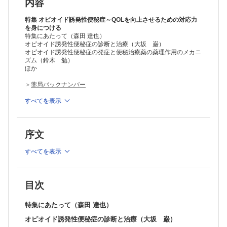
・オピオイド・鎮痛補助薬（今井 堅吾）
内容
・抗がん薬・制吐薬（西 智弘）
・抗うつ薬・抗精神病薬（小川 朝生）
特集 オピオイド誘発性便秘症～QOLを向上させるための対応力
オピオイド誘発性便秘症における薬学的管理の実践ポイント
を身につける
特集にあたって（森田 達也）
・便秘治療薬の副作用と薬物相互作用マネジメント（百 賢二）
オピオイド誘発性便秘症の診断と治療（大坂 巌）
・オピオイド誘発性便秘症における患者指導・支援の勘所（沖﨑 歩）
オピオイド誘発性便秘症の発症と便秘治療薬の薬理作用のメカニ
シリーズ
ズム（鈴木 勉）
医療マンダラ ～思考と感性のセンスを磨く～
ほか
「ストレスマネジメント」をめぐって～「体」「心」「行動」の面から
のアプローチ～（中野 重行）
＞
薬局バックナンバー
薬理BOOT CAMP
抗コリン作用による疾患禁忌～抗ムスカリンなの，抗ニコチンなの？
※本製品はPCでの閲覧も可能です。
すべてを表示
製品のご購入後、「購入済ライセンス一覧」より、オンライン環
ベンゾジアゼピン受容体刺激薬：重症筋無力症禁忌はなぜ？（小野 秀
境で閲覧可能なPDF版をご覧いただけます。詳細は
こちら
でご確
樹）
認ください。
プロフェッショナルEYE 専門薬剤師からみた勘所
序文
推奨ブラウザ： Firefox 最新版 / Google Chrome 最新版 / Safari
抗がん薬による副作用重篤化リスク因子を明らかにして，薬学的ケアに
最新版
生かす！（川上 和宜）
すべてを表示
BMs-Podによる真の薬物投与設計 ～薬物動態解析の臨床への還元～
BMs-Podの応用的使い方：ベイズ推定の活用方法～生理機能が変化し
た場合のシミュレーションの活用～（尾田 一貴）
褥瘡コンサル虎の巻 ～褥瘡の発生要因を考える～
目次
褥瘡が発生！ 薬が原因？
薬剤誘発性褥瘡（溝神 文博）
特集にあたって（森田 達也）
薬剤師にもできる! 将来幸せに働くための投資講座
オピオイド誘発性便秘症の診断と治療（大坂 巌）
投資と消費の違い，投資とギャンブルの違い（桑原 秀徳）