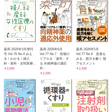
薬局 2025年3月増刊
薬局 2026年6月
薬局 2026年5月
号 Vol.76 No.4 みえ
Vol.77 No.7 現場の
Vol.77 No.6 患者を
る！わかる！婦人
リアルを「薬学」す
みる，処方を解く 咳
科・産科・女性医療...
る 向精神薬の適応
アセスメント
外...
￥3,300
￥2,200
￥2,200