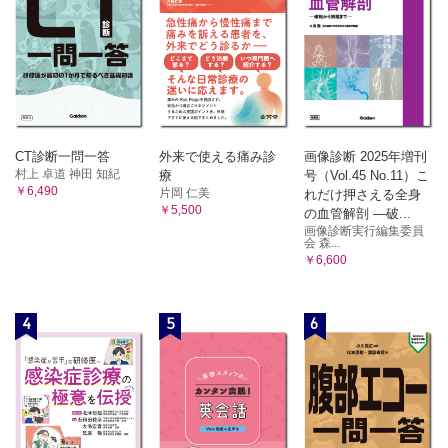
CT診断一問一答
外来で使える痛み診
画像診断 2025年増刊
村上 卓道 神田 知紀
療
号（Vol.45 No.11）こ
￥6,490
片岡 仁美
れだけ押さえる全身
￥5,500
の血管解剖 ―破...
画像診断実行編集委員
会 森...
￥6,600
4
5
6