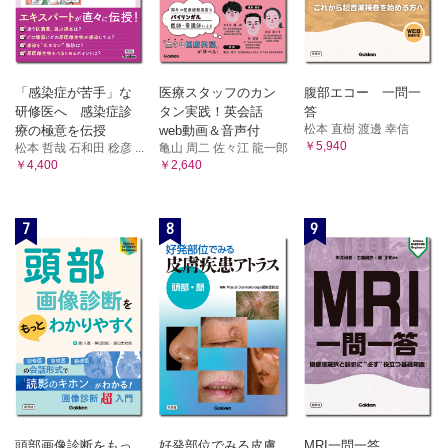
「感染症が苦手」な
医療スタッフのカン
腹部エコー 一問一
研修医へ 感染症診
タン実践！英会話
答
松本 直樹 渡邊 幸信
療の極意を伝授
web動画＆音声付
￥5,940
松本 哲哉 石和田 稔彦 ...
亀山 周二 佐々江 龍一郎
￥4,400
￥2,640
7
8
9
頭部画像診断をもっ
好発部位でみる皮膚
MRI一問一答