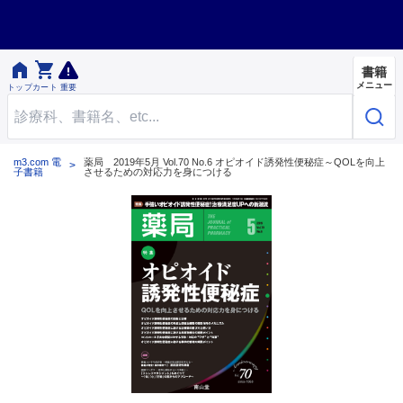


書籍
メニュー
トップ
カート
重要
m3.com 電
薬局 2019年5月 Vol.70 No.6 オピオイド誘発性便秘症～QOLを向上
子書籍
させるための対応力を身につける