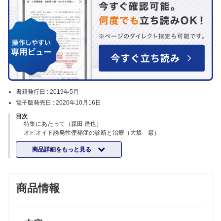
書籍発行日 :
2019年5月
電子版発売日 :
2020年10月16日
目次
特集にあたって（森田 達也）
オピオイド誘発性便秘症の診断と治療（大坂 巌）
オピオイド誘発性便秘症の発症と便秘治療薬の薬理作用のメカニズム
商品詳細をもっと見る
（鈴木 勉）
オピオイド誘発性便秘症における治療薬の選び方と使い方
・経口便秘治療薬（余宮 きのみ）
・外用便秘治療薬（鈴木 直人 ほか）
商品情報
・漢方薬（大前 隆仁）
オピオイド誘発性便秘症における非薬物療法の実践ポイント（清水 正
樹 ほか）
コントロール不良な便秘に対する予防/対応の“ワザ”と“知恵”