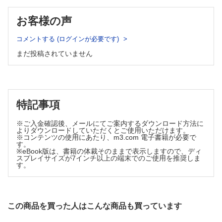
医療マンダラ ～思考と感性のセンスを磨く～
「ストレスマネジメント」をめぐって～「体」「心」「行動」
お客様の声
の面からのアプローチ～（中野 重行）
コメントする (ログインが必要です)
薬理BOOT CAMP
抗コリン作用による疾患禁忌～抗ムスカリンなの，抗ニコチン
まだ投稿されていません
なの？
ベンゾジアゼピン受容体刺激薬：重症筋無力症禁忌はなぜ？
（小野 秀樹）
プロフェッショナルEYE 専門薬剤師からみた勘所
特記事項
抗がん薬による副作用重篤化リスク因子を明らかにして，薬学
的ケアに生かす！（川上 和宜）
※ご入金確認後、メールにてご案内するダウンロード方法に
BMs-Podによる真の薬物投与設計 ～薬物動態解析の臨床へ
よりダウンロードしていただくとご使用いただけます。
の還元～
※コンテンツの使用にあたり、m3.com 電子書籍が必要で
す。
BMs-Podの応用的使い方：ベイズ推定の活用方法～生理機能が
※eBook版は、書籍の体裁そのままで表示しますので、ディ
変化した場合のシミュレーションの活用～（尾田 一貴）
スプレイサイズが7インチ以上の端末でのご使用を推奨しま
す。
褥瘡コンサル虎の巻 ～褥瘡の発生要因を考える～
褥瘡が発生！ 薬が原因？
薬剤誘発性褥瘡（溝神 文博）
薬剤師にもできる! 将来幸せに働くための投資講座
この商品を買った人はこんな商品も買っています
投資と消費の違い，投資とギャンブルの違い（桑原 秀徳）