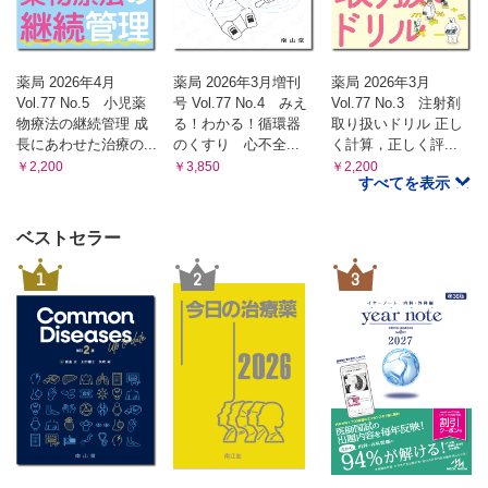
薬局 2026年4月
薬局 2026年3月増刊
薬局 2026年3月
Vol.77 No.5 小児薬
号 Vol.77 No.4 みえ
Vol.77 No.3 注射剤
物療法の継続管理 成
る！わかる！循環器
取り扱いドリル 正し
長にあわせた治療の...
のくすり 心不全...
く計算，正しく評...
￥2,200
￥3,850
￥2,200
すべてを表示
ベストセラー
1
2
3