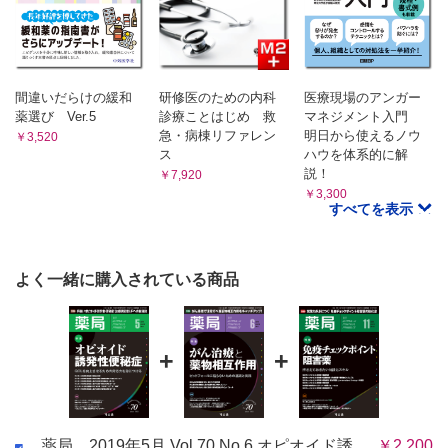
間違いだらけの緩和
研修医のための内科
医療現場のアンガー
薬選び Ver.5
診療ことはじめ 救
マネジメント入門
急・病棟リファレン
明日から使えるノウ
￥3,520
ス
ハウを体系的に解
説！
￥7,920
￥3,300
すべてを表示
よく一緒に購入されている商品
+
+
薬局 2019年5月 Vol.70 No.6 オピオイド誘
￥2,200