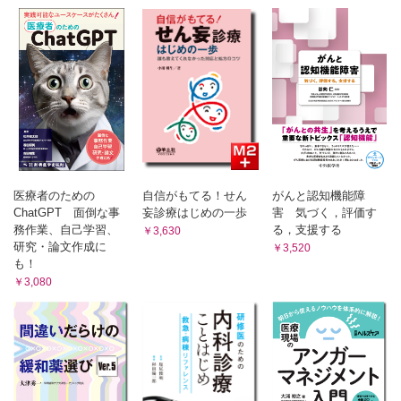
医療者のための
自信がもてる！せん
がんと認知機能障
ChatGPT 面倒な事
妄診療はじめの一歩
害 気づく，評価す
務作業、自己学習、
る，支援する
￥3,630
研究・論文作成に
￥3,520
も！
￥3,080