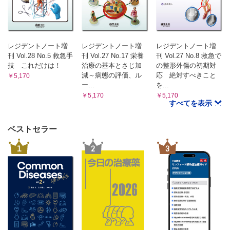
レジデントノート増
レジデントノート増
レジデントノート増
刊 Vol.28 No.5 救急手
刊 Vol.27 No.17 栄養
刊 Vol.27 No.8 救急で
技 これだけは！
治療の基本とさじ加
の整形外傷の初期対
減～病態の評価、ル
応 絶対すべきこと
￥5,170
ー...
を...
￥5,170
￥5,170
すべてを表示
ベストセラー
1
2
3