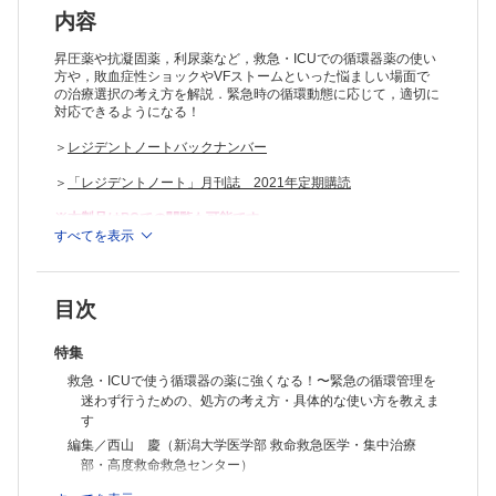
内容
昇圧薬や抗凝固薬，利尿薬など，救急・ICUでの循環器薬の使い
方や，敗血症性ショックやVFストームといった悩ましい場面で
の治療選択の考え方を解説．緊急時の循環動態に応じて，適切に
対応できるようになる！
＞
レジデントノートバックナンバー
＞
「レジデントノート」月刊誌 2021年定期購読
※本製品はPCでの閲覧も可能です。
製品のご購入後、「購入済ライセンス一覧」より、オンライン環
すべてを表示
境で閲覧可能なPDF版をご覧いただけます。詳細は
こちら
でご確
認ください。
推奨ブラウザ： Firefox 最新版 / Google Chrome 最新版 / Safari
目次
最新版
特集
救急・ICUで使う循環器の薬に強くなる！〜緊急の循環管理を
迷わず行うための、処方の考え方・具体的な使い方を教えま
す
編集／西山 慶（新潟大学医学部 救命救急医学・集中治療
部・高度救命救急センター）
特集にあたって【西山 慶】