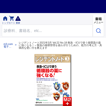


書籍
メニュー
トップ
カート
重要
レジデントノート2021年3月 Vol.22 No.18 救急・ICUで使う循環器の薬
m3.com
に強くなる！～緊急の循環管理を迷わず行うための、処方の考え方・具
電子書
体的な使い方を教えます
籍