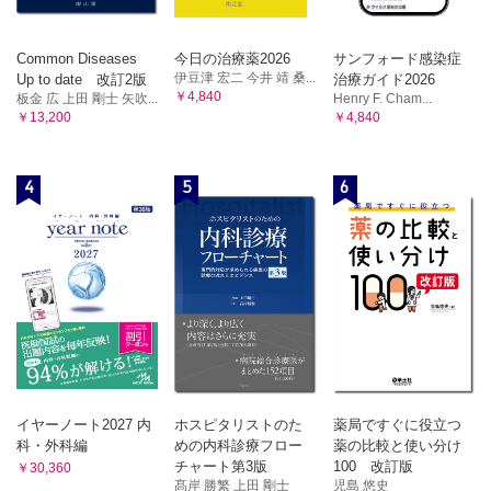
Common Diseases
今日の治療薬2026
サンフォード感染症
伊豆津 宏二 今井 靖 桑...
Up to date 改訂2版
治療ガイド2026
￥4,840
板金 広 上田 剛士 矢吹...
Henry F. Cham...
￥13,200
￥4,840
4
5
6
イヤーノート2027 内
ホスピタリストのた
薬局ですぐに役立つ
科・外科編
めの内科診療フロー
薬の比較と使い分け
チャート第3版
100 改訂版
￥30,360
髙岸 勝繁 上田 剛士
児島 悠史