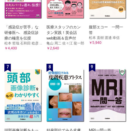
「感染症が苦手」な
医療スタッフのカン
腹部エコー 一問一
研修医へ 感染症診
タン実践！英会話
答
松本 直樹 渡邊 幸信
療の極意を伝授
web動画＆音声付
￥5,940
松本 哲哉 石和田 稔彦 ...
亀山 周二 佐々江 龍一郎
￥4,400
￥2,640
7
8
9
頭部画像診断をもっ
好発部位でみる皮膚
MRI一問一答