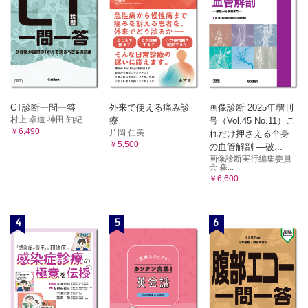
CT診断一問一答
外来で使える痛み診
画像診断 2025年増刊
村上 卓道 神田 知紀
療
号（Vol.45 No.11）こ
￥6,490
片岡 仁美
れだけ押さえる全身
￥5,500
の血管解剖 ―破...
画像診断実行編集委員
会 森...
￥6,600
4
5
6