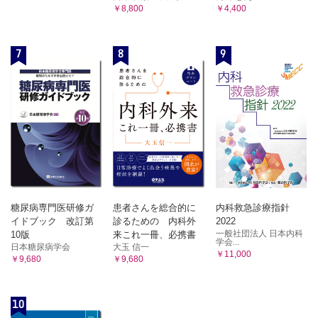
￥8,800
￥4,400
7
8
9
糖尿病専門医研修ガ
患者さんを総合的に
内科救急診療指針
イドブック 改訂第
診るための 内科外
2022
一般社団法人 日本内科
10版
来これ一冊、必携書
学会...
日本糖尿病学会
大玉 信一
￥11,000
￥9,680
￥9,680
10