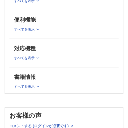
すべてを表示
循環作動薬のエッセンス【京 道人】
敗血症性ショック，輸液蘇生の後どうするか：カテコラミン・
バソプレシン・ステロイドの使い方【吉田浩輔】
便利機能
ICUでの心房細動の管理はこうしよう：ABCパスウェイに基づ
いたstep upメソッド【津久田純平】
すべてを表示
専門医でなくてもこれだけは知っておきたい抗血小板療法【田
﨑淳一】
専門医でなくてもこれだけは知っておきたい抗凝固療法【阿
対応機種
部 充】
利尿薬：循環器専門医はこう使い分けている【多田朋弥】
すべてを表示
VFストームが来る！：抗不整脈薬とVA-ECMO【遠藤智之】
循環不全の診断と治療にエコーをどう活用するか：RUSHプロ
トコルを応用して【松本 敬】
書籍情報
連載
すべてを表示
実践！ 画像診断Q&A―このサインを見落とすな
腹部膨満と腹痛を訴える50歳代女性【山内哲司】
Sjögren症候群の経過中に腫瘤影および胸水貯留が生じた70歳
代女性【茂田光弘，徳田 均】
なるほどわかった！ 日常診療のズバリ基本講座
お客様の声
研修医が知っておきたい！ 皮膚閉鎖の手技のコツ〜結紮真皮
縫合法【野間淳之，伊東大輔，宇山志朗】
コメントする (ログインが必要です)