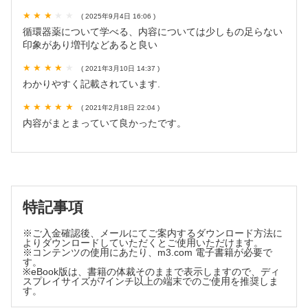
臨床検査専門医がコッソリ教える…検査のTips！
( 2025年9月4日 16:06 )
第48回 アルブミンとプレアルブミンの違いは？【常川勝彦】
循環器薬について学べる、内容については少しもの足らない
最終回 症例から深めるBasic Lab（基本検査所見）
印象があり増刊などあると良い
第12回 神経性食思不振症で入院中に全身管理目的に紹介とな
った女性の一例（その2）【會田哲朗】
( 2021年3月10日 14:37 )
よく使う日常治療薬の正しい使い方
わかりやすく記載されています.
甲状腺疾患に対する薬の正しい使い方【和栗雅子】
それゆけ！ エコー・レジデント！ 日常診療でのエコーの使い
( 2021年2月18日 22:04 )
どころ
内容がまとまっていて良かったです。
第5回 あなどるなかれ尿管結石【多田明良】
最終回 栄養剤からアプローチ 栄養管理のきほん
第6回 腎不全を合併した患者の経腸栄養管理 〜病期や血液検
査値に応じた経腸栄養剤を選ぼう～【栗山とよ子】
こんなにも面白い医学の世界 からだのトリビア教えます
特記事項
第78回 マウスウォッシュでアルコール中毒！？【中尾篤典】
Dr.ヤンデルの勝手に索引作ります！ 通読できるように作ら
※ご入金確認後、メールにてご案内するダウンロード方法に
れた医学書の索引を、市原が勝手に作り直して遊びます。
よりダウンロードしていただくとご使用いただけます。
※コンテンツの使用にあたり、m3.com 電子書籍が必要で
第5回 腹痛の「なぜ？」で勝手に索引！【市原 真】
す。
Step Beyond Resident
※eBook版は、書籍の体裁そのままで表示しますので、ディ
スプレイサイズが7インチ以上の端末でのご使用を推奨しま
第207回 高齢者の転倒 Part1 〜なんで転んだの？〜【林 寛
す。
之】