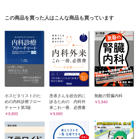
対岸の火事、他山の石
第234回 手術上達のヒント（その4）【中島 伸】
この商品を買った人はこんな商品も買っています
ホスピタリストのた
患者さんを総合的に
無敵の腎臓内科
めの内科診療フロー
診るための 内科外
￥5,940
チャート第3版
来これ一冊、必携書
￥8,800
￥9,680