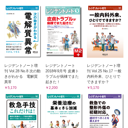
レジデントノート増
レジデントノート
レジデントノート増
刊 Vol.28 No.8 次の動
2018年9月号 皮膚ト
刊 Vol.25 No.17 一般
きがわかる 電解質
ラブルが病棟でまた
内科外来、ひとりで
異常
起きた！
できますか？
￥5,170
￥2,200
￥5,170