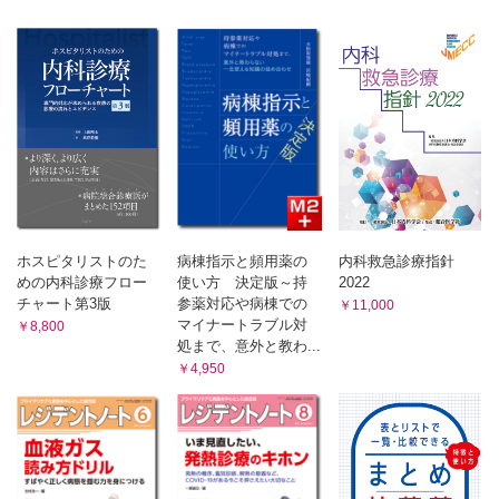
られた医学書の索引を、市原が勝手に作り直して遊びま
す。
第6回 お母さんを診ようで勝手に索引！【市原 真】
Step Beyond Resident
第208回 高齢者の転倒 Part2 〜転倒外傷に強くなる（頭部外
傷）〜【林 寛之】
対岸の火事、他山の石
ホスピタリストのた
病棟指示と頻用薬の
内科救急診療指針
第235回 パワーポイントを使った単語カード作成法【中島
めの内科診療フロー
使い方 決定版～持
2022
伸】
チャート第3版
参薬対応や病棟での
￥11,000
マイナートラブル対
￥8,800
処まで、意外と教わ...
￥4,950