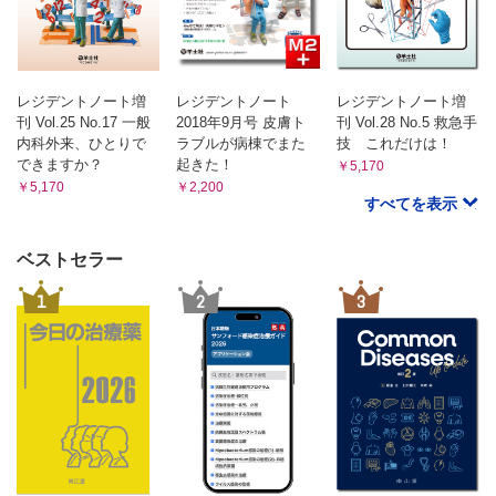
レジデントノート増
レジデントノート
レジデントノート増
刊 Vol.25 No.17 一般
2018年9月号 皮膚ト
刊 Vol.28 No.5 救急手
内科外来、ひとりで
ラブルが病棟でまた
技 これだけは！
できますか？
起きた！
￥5,170
￥5,170
￥2,200
すべてを表示
ベストセラー
1
2
3