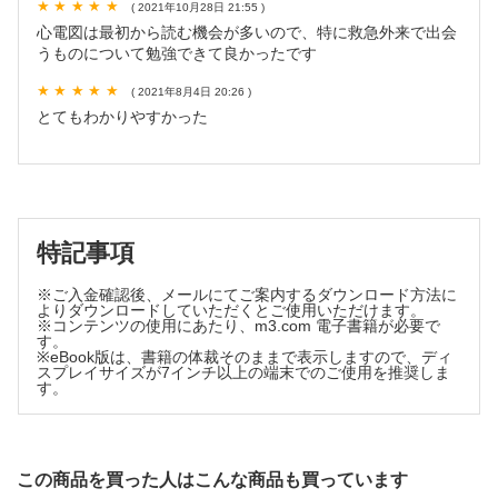
新連載 病棟コールの対応、おまかせください！ 当直明けの
( 2021年10月28日 21:55 )
振りかえりで力をつける！
心電図は最初から読む機会が多いので、特に救急外来で出会
うものについて勉強できて良かったです
第1回 SpO2低下に対応しよう①【藤野貴久】
( 2021年8月4日 20:26 )
画像診断ワンポイントレッスンPart3
とてもわかりやすかった
第6回 COVID-19肺炎の画像所見 〜典型像をおさえよう！〜
【堀田昌利】
よく使う日常治療薬の正しい使い方
特記事項
アレルギー性鼻炎に対する薬の正しい使い方【藤枝重治】
※ご入金確認後、メールにてご案内するダウンロード方法に
それゆけ！ エコー・レジデント！ 日常診療でのエコーの使
よりダウンロードしていただくとご使用いただけます。
いどころ
※コンテンツの使用にあたり、m3.com 電子書籍が必要で
す。
※eBook版は、書籍の体裁そのままで表示しますので、ディ
第6回 秒で診断，もう見逃さない肋骨骨折【都竹伸哉】
スプレイサイズが7インチ以上の端末でのご使用を推奨しま
す。
こんなにも面白い医学の世界 からだのトリビア教えます
第79回 不老不死は夢物語なのか？【中尾篤典】
この商品を買った人はこんな商品も買っています
Dr.ヤンデルの勝手に索引作ります！ 通読できるように作