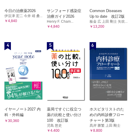
今日の治療薬2026
サンフォード感染症
Common Diseases
伊豆津 宏二 今井 靖 桑...
治療ガイド2026
Up to date 改訂2版
￥4,840
Henry F. Cham...
板金 広 上田 剛士 矢吹...
￥4,840
￥13,200
4
5
6
イヤーノート2027 内
薬局ですぐに役立つ
ホスピタリストのた
科・外科編
薬の比較と使い分け
めの内科診療フロー
100 改訂版
チャート第3版
￥30,360
児島 悠史
髙岸 勝繁 上田 剛士
￥4,400
￥8,800