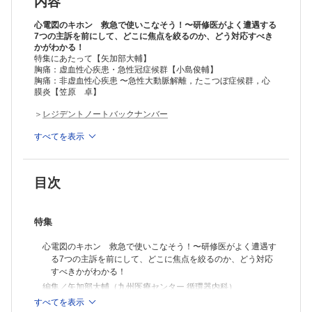
内容
心電図のキホン 救急で使いこなそう！〜研修医がよく遭遇する
7つの主訴を前にして、どこに焦点を絞るのか、どう対応すべき
かがわかる！
特集にあたって【矢加部大輔】
胸痛：虚血性心疾患・急性冠症候群【小島俊輔】
胸痛：非虚血性心疾患 〜急性大動脈解離，たこつぼ症候群，心
膜炎【笠原 卓】
＞
レジデントノートバックナンバー
＞
すべてを表示
「レジデントノート」月刊誌 2021年定期購読
※本製品はPCでの閲覧も可能です。
製品のご購入後、「購入済ライセンス一覧」より、オンライン環
目次
境で閲覧可能なPDF版をご覧いただけます。詳細は
こちら
でご確
認ください。
推奨ブラウザ： Firefox 最新版 / Google Chrome 最新版 / Safari
最新版
特集
心電図のキホン 救急で使いこなそう！〜研修医がよく遭遇す
る7つの主訴を前にして、どこに焦点を絞るのか、どう対応
すべきかがわかる！
編集／矢加部大輔（九州医療センター 循環器内科）
すべてを表示
特集にあたって【矢加部大輔】