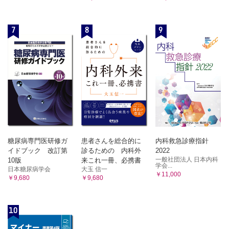
7
8
9
糖尿病専門医研修ガ
患者さんを総合的に
内科救急診療指針
イドブック 改訂第
診るための 内科外
2022
一般社団法人 日本内科
10版
来これ一冊、必携書
学会...
日本糖尿病学会
大玉 信一
￥11,000
￥9,680
￥9,680
10