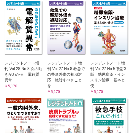
レジデントノート増
レジデントノート増
レジデントノート増
刊 Vol.28 No.8 次の動
刊 Vol.27 No.8 救急で
刊 Vol.27 No.5 改訂3
きがわかる 電解質
の整形外傷の初期対
版 糖尿病薬・イン
異常
応 絶対すべきこと
スリン治療 基本と
を...
使...
￥5,170
￥5,170
￥5,170