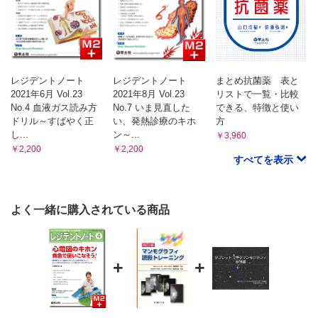
レジデントノート
レジデントノート
まとめ抗菌薬 表と
2021年6月 Vol.23
2021年8月 Vol.23
リストで一覧・比較
No.4 血液ガス読み方
No.7 いま見直した
できる、特徴と使い
ドリル～すばやく正
い、発熱診療のキホ
方
し...
ン～...
￥3,960
￥2,200
￥2,200
すべてを表示
よく一緒に購入されている商品
+
+