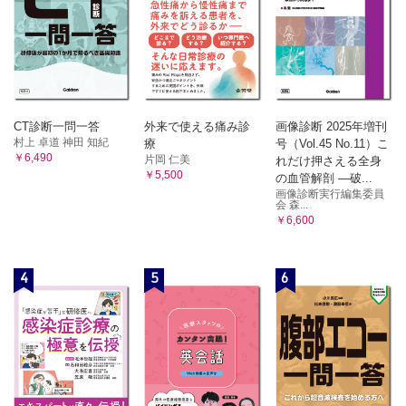
CT診断一問一答
外来で使える痛み診
画像診断 2025年増刊
村上 卓道 神田 知紀
療
号（Vol.45 No.11）こ
￥6,490
片岡 仁美
れだけ押さえる全身
￥5,500
の血管解剖 ―破...
画像診断実行編集委員
会 森...
￥6,600
4
5
6