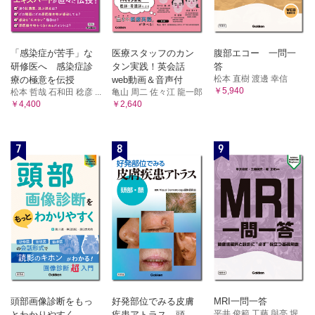
「感染症が苦手」な
医療スタッフのカン
腹部エコー 一問一
研修医へ 感染症診
タン実践！英会話
答
松本 直樹 渡邊 幸信
療の極意を伝授
web動画＆音声付
￥5,940
松本 哲哉 石和田 稔彦 ...
亀山 周二 佐々江 龍一郎
￥4,400
￥2,640
7
8
9
頭部画像診断をもっ
好発部位でみる皮膚
MRI一問一答
平井 俊範 工藤 與亮 堀...
とわかりやすく
疾患アトラス 頭