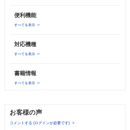
胸痛：虚血性心疾患・急性冠症候群【小島俊輔】
胸痛：非虚血性心疾患 〜急性大動脈解離，たこつぼ症候群，
心膜炎【笠原 卓】
便利機能
失神【佐藤宏行】
すべてを表示
動悸：上室性頻拍【津島隆太】
動悸：心室頻拍，心室細動を含む 〜wide QRS
tachycardia【太田真之】
対応機種
呼吸困難：急性肺血栓塞栓症【石井奈津子，辻 明宏】
電解質異常・薬物中毒・その他【森 雄一郎】
すべてを表示
連載
書籍情報
実践！ 画像診断Q&A―このサインを見落とすな
すべてを表示
心窩部痛および右下腹部痛を訴える20歳代女性【山内哲司】
健診異常を主訴に受診した60歳代女性【川述剛士，山口哲生】
臨床検査専門医がコッソリ教える…検査のTips！
お客様の声
第49回 あの電解質は診断にどう役立てる！？【五十嵐 岳】
コメントする (ログインが必要です)