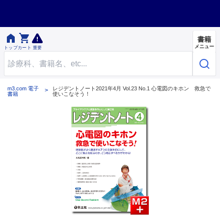


書籍
メニュー
トップ
カート
重要
m3.com 電子
レジデントノート2021年4月 Vol.23 No.1 心電図のキホン 救急で
書籍
使いこなそう！