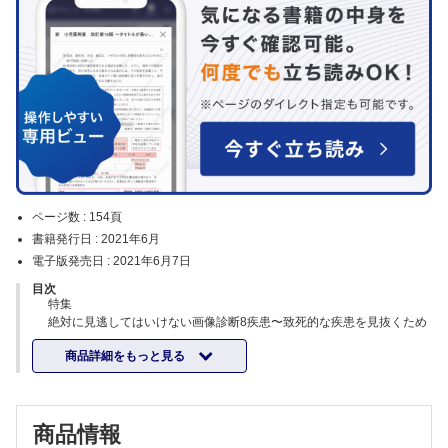
ページ数 :
154頁
書籍発行日 :
2021年6月
電子版発売日 :
2021年6月7日
目次
特集
絶対に見逃してはいけない画像診断8疾患〜致死的な疾患を見抜くため
に、正常解剖と典型的な異常所見を押さえる！
商品詳細をもっと見る
編集／藪田 実（聖路加国際病院 放射線科）
特集にあたって【藪田 実】
くも膜下出血【岩村暢寿，緑川 宏，渋谷剛一，掛田伸吾】
急性喉頭蓋炎【小野貴史，原 裕子】
商品情報
気胸【八木橋国博，蛭間弘光】