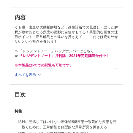
大動脈解離【光野重芝】
大動脈瘤破裂【中井浩嗣，大野 豪，磯田裕義，中本裕士】
肺塞栓症・深部静脈血栓症【小川 遼】
門脈ガス【益岡壮太，宮坂祐輔，星合壮大】
内容
上腸間膜動脈閉塞症【木下光博】
画像まとめ
くも膜下出血や大動脈解離など，画像診断での見逃し・誤った解
連載
釈が致命的となる疾患の読影に自信がもてる！典型的な画像の注
目ポイント・正常解剖との違いを押さえて，ここだけは絶対外せ
実践！ 画像診断Q&A―このサインを見落とすな
ないという視点を養おう！
頸部腫瘤を触知され来院した新生児【井上明星】
空調機清掃後より持続する湿性咳嗽と呼吸困難で受診した50歳代女性
≫ 「レジデントノート」バックナンバーはこちら
【長門 直，徳田 均】
≫
「レジデントノート」月刊誌 2021年定期購読受付中！
臨床検査専門医がコッソリ教える…検査のTips！
第52回 スマートウォッチのSpO2は…信頼してよいものなの？【赤坂
※本製品はPCでの閲覧も可能です。
和美】
製品のご購入後、「購入済ライセンス一覧」より、オンライン環
病棟コールの対応、おまかせください！ 当直明けの振りかえりで力を
境で閲覧可能なPDF版をご覧いただけます。詳細は
すべてを表示
こちら
でご確
認ください。
つける！
推奨ブラウザ： Firefox 最新版 / Google Chrome 最新版 / Safari
第4回 発熱に対応しよう②【藤野貴久】
最新版
よく使う日常治療薬の正しい使い方
目次
Alzheimer型認知症治療薬の正しい使い方【須田史朗】
それゆけ！ エコー・レジデント！ 日常診療でのエコーの使いどころ
第9回 ルートをとるのにもエコー？ 〜エコーガイド下末梢静脈穿刺
特集
【石田 岳】
こんなにも面白い医学の世界 からだのトリビア教えます
絶対に見逃してはいけない画像診断8疾患〜致死的な疾患を見
第82回 記憶にございません【中尾篤典】
抜くために、正常解剖と典型的な異常所見を押さえる！
Dr.ヤンデルの勝手に索引作ります！ 通読できるように作られた医学