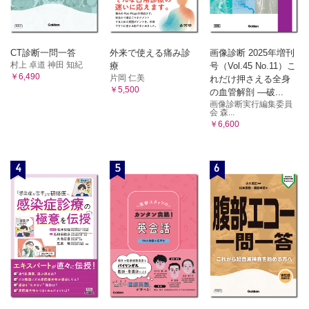
CT診断一問一答
外来で使える痛み診
画像診断 2025年増刊
村上 卓道 神田 知紀
療
号（Vol.45 No.11）こ
￥6,490
片岡 仁美
れだけ押さえる全身
￥5,500
の血管解剖 ―破...
画像診断実行編集委員
会 森...
￥6,600
4
5
6