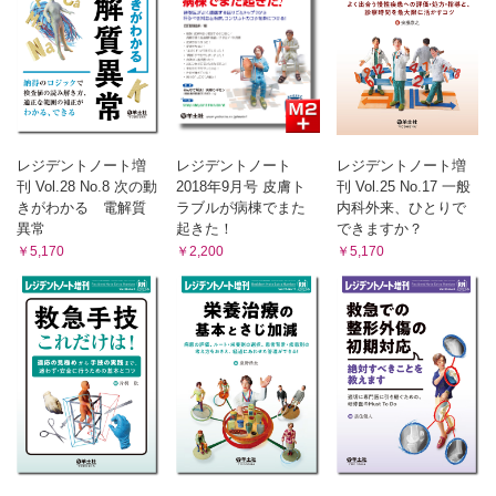
レジデントノート増
レジデントノート
レジデントノート増
刊 Vol.28 No.8 次の動
2018年9月号 皮膚ト
刊 Vol.25 No.17 一般
きがわかる 電解質
ラブルが病棟でまた
内科外来、ひとりで
異常
起きた！
できますか？
￥5,170
￥2,200
￥5,170