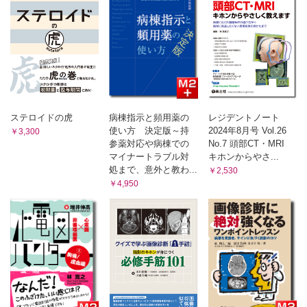
られた医学書の索引を、市原が勝手に作り直して遊びま
す。
第9回 小児外来で勝手に索引！【市原 真】
Step Beyond Resident
第211回 高齢者の転倒 Part5 〜転ばないようにするために〜
【林 寛之】
ステロイドの虎
病棟指示と頻用薬の
レジデントノート
使い方 決定版～持
2024年8月号 Vol.26
￥3,300
対岸の火事、他山の石
参薬対応や病棟での
No.7 頭部CT・MRI
マイナートラブル対
キホンからやさ...
第238回 気になる言葉【中島 伸】
処まで、意外と教わ...
￥2,530
￥4,950