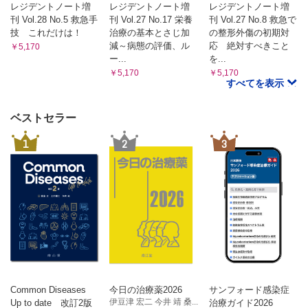
レジデントノート増
レジデントノート増
レジデントノート増
刊 Vol.28 No.5 救急手
刊 Vol.27 No.17 栄養
刊 Vol.27 No.8 救急で
技 これだけは！
治療の基本とさじ加
の整形外傷の初期対
減～病態の評価、ル
応 絶対すべきこと
￥5,170
ー...
を...
￥5,170
￥5,170
すべてを表示
ベストセラー
1
2
3
Common Diseases
今日の治療薬2026
サンフォード感染症
伊豆津 宏二 今井 靖 桑...
Up to date 改訂2版
治療ガイド2026