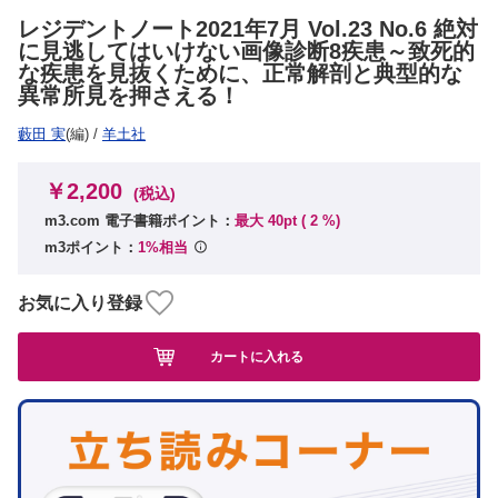
レジデントノート2021年7月 Vol.23 No.6 絶対
に見逃してはいけない画像診断8疾患～致死的
な疾患を見抜くために、正常解剖と典型的な
異常所見を押さえる！
藪田 実
(編)
/
羊土社
￥2,200
(税込)
m3.com 電子書籍ポイント：
最大 40pt (
2
%)
m3ポイント：
1%相当
お気に入り登録
カートに入れる