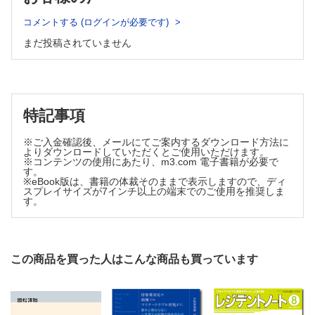
第52回 スマートウォッチのSpO2は…信頼してよいものな
コメントする (ログインが必要です)
の？【赤坂和美】
まだ投稿されていません
病棟コールの対応、おまかせください！ 当直明けの振りか
えりで力をつける！
第4回 発熱に対応しよう②【藤野貴久】
特記事項
よく使う日常治療薬の正しい使い方
※ご入金確認後、メールにてご案内するダウンロード方法に
Alzheimer型認知症治療薬の正しい使い方【須田史朗】
よりダウンロードしていただくとご使用いただけます。
※コンテンツの使用にあたり、m3.com 電子書籍が必要で
す。
それゆけ！ エコー・レジデント！ 日常診療でのエコーの使
※eBook版は、書籍の体裁そのままで表示しますので、ディ
スプレイサイズが7インチ以上の端末でのご使用を推奨しま
いどころ
す。
第9回 ルートをとるのにもエコー？ 〜エコーガイド下末梢静
脈穿刺【石田 岳】
この商品を買った人はこんな商品も買っています
こんなにも面白い医学の世界 からだのトリビア教えます
第82回 記憶にございません【中尾篤典】
Dr.ヤンデルの勝手に索引作ります！ 通読できるように作