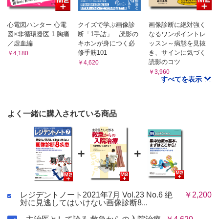
心電図ハンター 心電
クイズで学ぶ画像診
画像診断に絶対強く
図×非循環器医 1 胸痛
断「1手詰」 読影の
なるワンポイントレ
／虚血編
キホンが身につく必
ッスン～病態を見抜
修手筋101
き、サインに気づく
￥4,180
読影のコツ
￥4,620
￥3,960
すべてを表示
よく一緒に購入されている商品
+
+
レジデントノート2021年7月 Vol.23 No.6 絶
￥2,200
対に見逃してはいけない画像診断8...