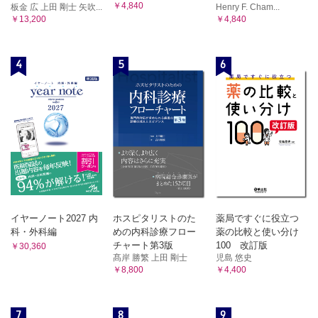
￥4,840
板金 広 上田 剛士 矢吹...
Henry F. Cham...
￥13,200
￥4,840
4
5
6
イヤーノート2027 内
ホスピタリストのた
薬局ですぐに役立つ
科・外科編
めの内科診療フロー
薬の比較と使い分け
チャート第3版
100 改訂版
￥30,360
髙岸 勝繁 上田 剛士
児島 悠史
￥8,800
￥4,400
7
8
9