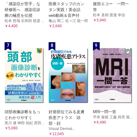
「感染症が苦手」な
医療スタッフのカン
腹部エコー 一問一
研修医へ 感染症診
タン実践！英会話
答
松本 直樹 渡邊 幸信
療の極意を伝授
web動画＆音声付
￥5,940
松本 哲哉 石和田 稔彦 ...
亀山 周二 佐々江 龍一郎
￥4,400
￥2,640
7
8
9
頭部画像診断をもっ
好発部位でみる皮膚
MRI一問一答
平井 俊範 工藤 與亮 堀...
とわかりやすく
疾患アトラス 頭
￥6,490
黒川 遼 神田 知紀 原田...
部・顔
￥5,060
Visual Dermat...
￥12,045