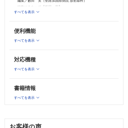
書の索引を、市原が勝手に作り直して遊びます。
編集／藪田 実（聖路加国際病院 放射線科）
第9回 小児外来で勝手に索引！【市原 真】
特集にあたって【藪田 実】
Step Beyond Resident
すべてを表示
くも膜下出血【岩村暢寿，緑川 宏，渋谷剛一，掛田伸吾】
第211回 高齢者の転倒 Part5 〜転ばないようにするために〜【林 寛
急性喉頭蓋炎【小野貴史，原 裕子】
之】
気胸【八木橋国博，蛭間弘光】
対岸の火事、他山の石
便利機能
第238回 気になる言葉【中島 伸】
大動脈解離【光野重芝】
大動脈瘤破裂【中井浩嗣，大野 豪，磯田裕義，中本裕士】
すべてを表示
肺塞栓症・深部静脈血栓症【小川 遼】
門脈ガス【益岡壮太，宮坂祐輔，星合壮大】
上腸間膜動脈閉塞症【木下光博】
対応機種
画像まとめ
すべてを表示
連載
書籍情報
実践！ 画像診断Q&A―このサインを見落とすな
すべてを表示
頸部腫瘤を触知され来院した新生児【井上明星】
空調機清掃後より持続する湿性咳嗽と呼吸困難で受診した50歳
代女性【長門 直，徳田 均】
臨床検査専門医がコッソリ教える…検査のTips！
お客様の声