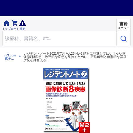


書籍
メニュー
トップ
カート
重要
レジデントノート2021年7月 Vol.23 No.6 絶対に見逃してはいけない画
m3.com
像診断8疾患～致死的な疾患を見抜くために、正常解剖と典型的な異常
電子書
所見を押さえる！
籍