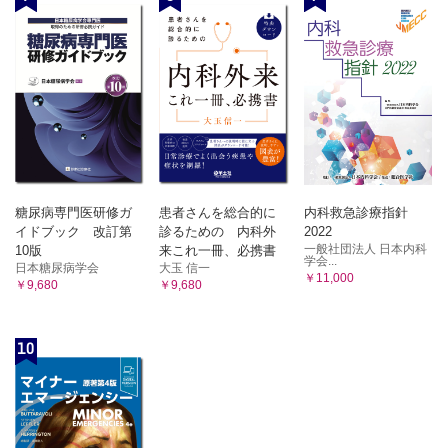
糖尿病専門医研修ガ
患者さんを総合的に
内科救急診療指針
イドブック 改訂第
診るための 内科外
2022
一般社団法人 日本内科
10版
来これ一冊、必携書
学会...
日本糖尿病学会
大玉 信一
￥11,000
￥9,680
￥9,680
10