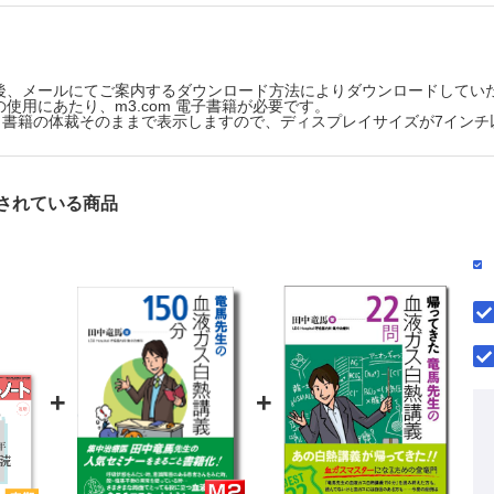
 未定(5/15配信)
 未定(6/15配信)
 未定(7/15配信)
 未定(8/15配信)
号 未定(9/15配信)
後、メールにてご案内するダウンロード方法によりダウンロードしてい
使用にあたり、m3.com 電子書籍が必要です。
号 未定(10/15配信)
版は、書籍の体裁そのままで表示しますので、ディスプレイサイズが7イン
号 未定(11/15配信)
予定は変更になる場合がございます。
Cでの閲覧も可能です。
されている商品
後、「購入済ライセンス一覧」より、オンライン環境で閲覧可能なPDF
refox 最新版 / Google Chrome 最新版 / Safari 最新版
+
+