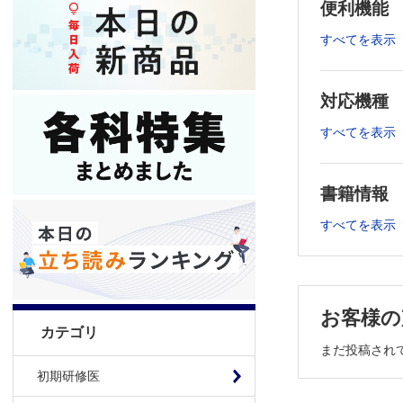
便利機能
▼2020年度
すべてを表示
・2020年1
・2020年2
・2020年3
対応機種
・2020年4
・2020年5
すべてを表示
・2020年6
・2020年7
・2020年8
・2020年9
書籍情報
・2020年1
・2020年11
すべてを表示
・2020年1
▼2021年度
・2021年1
お客様の
・2021年2
カテゴリ
中)
まだ投稿され
・2021年3
・2021年4
初期研修医
・2021年5月号