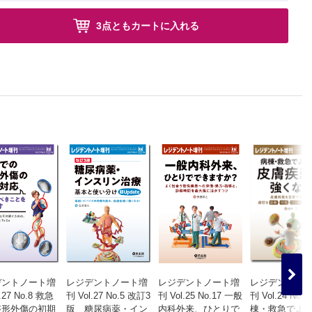
3点ともカートに入れる
デントノート増
レジデントノート増
レジデントノート増
レジデントノ
.27 No.8 救急
刊 Vol.27 No.5 改訂3
刊 Vol.25 No.17 一般
刊 Vol.24 No.1
整形外傷の初期
版 糖尿病薬・イン
内科外来、ひとりで
棟・救急でよ