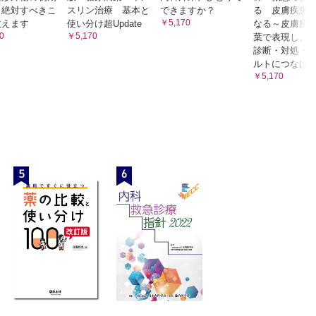
 絶対すべきこ
スリン治療 基本と
できますか？
る 皮膚疾患
￥5,170
教えます
使い分け超Update
なる～皮膚所
0
￥5,170
葉で表現し、
診断・対処・
ルトにつなげ
￥5,170
5
6