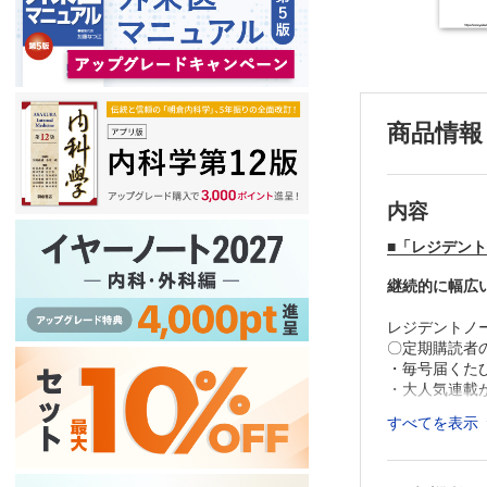
商品情報
内容
■「レジデント
継続的に幅広
レジデントノ
〇定期購読者
・毎号届くた
・大人気連載
・質の高いタ
すべてを表示
・勉強の習慣
≫ 研修医に