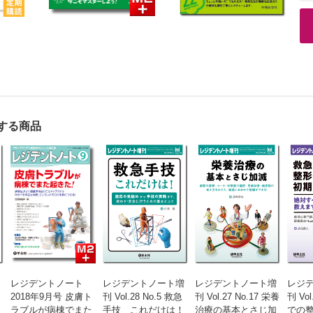
する商品
レジデントノート
レジデントノート増
レジデントノート増
レジ
2018年9月号 皮膚ト
刊 Vol.28 No.5 救急
刊 Vol.27 No.17 栄養
刊 Vol
ラブルが病棟でまた
手技 これだけは！
治療の基本とさじ加
での