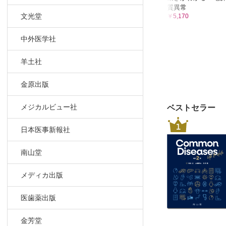
質異常
文光堂
￥5,170
中外医学社
羊土社
金原出版
メジカルビュー社
ベストセラー
1
日本医事新報社
南山堂
メディカ出版
医歯薬出版
金芳堂