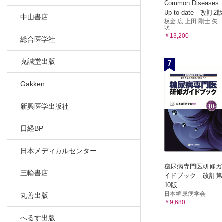
Common Diseases
Up to date 改訂2
中山書店
板金 広 上田 剛士 矢
吹...
￥13,200
総合医学社
7
克誠堂出版
Gakken
新興医学出版社
日経BP
日本メディカルセンター
糖尿病専門医研修ガ
三輪書店
イドブック 改訂第
10版
日本糖尿病学会
丸善出版
￥9,680
へるす出版