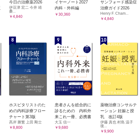
今日の治療薬2026
イヤーノート2027
サンフォード感染症
伊豆津 宏二 今井 靖
版
内科・外科編
治療ガイド2026
桑...
Henry F. Cham...
￥30,360
￥4,840
￥4,840
8
9
10
ホスピタリストのた
患者さんを総合的に
薬物治療コンサルテ
めの内科診療フロー
診るための 内科外
ーション 妊娠と授
チャート第3版
来これ一冊、必携書
乳 改訂4版
髙岸 勝繁 上田 剛士
大玉 信一
伊藤 真也 村島 温子
後...
￥8,800
￥9,680
￥9,900