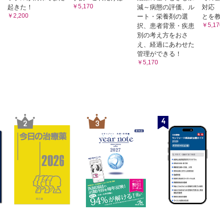
￥5,170
起きた！
減～病態の評価、ル
対応
￥2,200
ート・栄養剤の選
とを
￥5,17
択、患者背景・疾患
別の考え方をおさ
え、経過にあわせた
管理ができる！
￥5,170
4
2
3