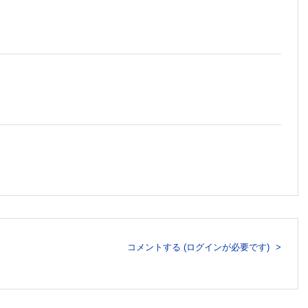
信中)
(配信中)
、適切に介入するためのキホン(配信中)
う活きるのか？いつも行う検査の選択・解釈の基本を教えます(配信
コメントする (ログインが必要です)
ず行うための、処方の考え方・具体的な使い方を教えます(配信中)