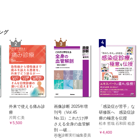
ング
4
2
3
外来で使える痛み診
画像診断 2025年増
「感染症が苦手」な
療
刊号（Vol.45
研修医へ 感染症診
片岡 仁美
No.11）これだけ押
療の極意を伝授
￥5,500
松本 哲哉 石和田 稔彦
さえる全身の血管解
...
剖 ―破...
￥4,400
画像診断実行編集委員