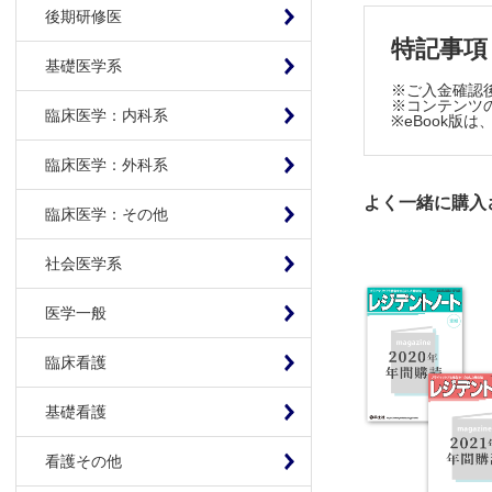
・2021年6月号
後期研修医
・2021年7月号
特記事項
・2021年8月号
基礎医学系
・2021年9月号
・2021年10月
※ご入金確認
※コンテンツの
・2021年11月
臨床医学：内科系
※eBook
・2021年12月
※各号の配信
臨床医学：外科系
※本製品はP
よく一緒に購入
製品のご購入
臨床医学：その他
推奨ブラウザ： Fi
社会医学系
医学一般
臨床看護
基礎看護
看護その他