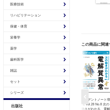
医療技術
リハビリテーション
保健・体育
栄養学
この商品に関連
薬学
歯科医学
雑誌
セット
シリーズ
レジデントノート増
刊 Vol.28 No.8 次の
出版社
動きがわかる 電解