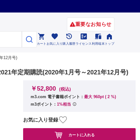
重要なお知らせ






カート
お気に入り
購入履歴
ライセンス
利用端末
トップ
年12月号)
1年定期購読(2020年1月号～2021年12月号)
￥52,800
(税込)
m3.com 電子書籍ポイント：
最大 960pt (
2
%)
m3ポイント：
1%相当
お気に入り登録
カートに入れる