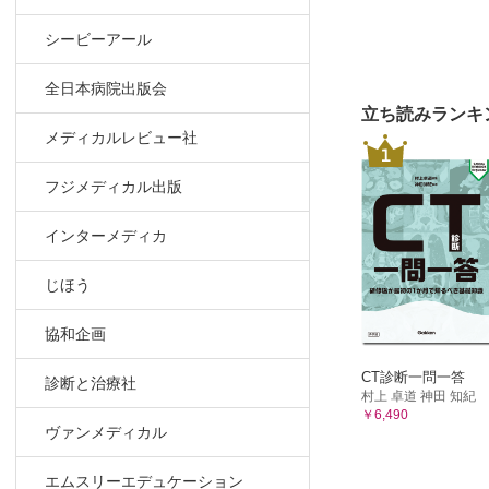
シービーアール
全日本病院出版会
立ち読みランキ
メディカルレビュー社
1
フジメディカル出版
インターメディカ
じほう
協和企画
CT診断一問一答
診断と治療社
村上 卓道 神田 知紀
￥6,490
ヴァンメディカル
エムスリーエデュケーション