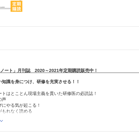
ノート」月刊誌 2020～2021年定期購読販売中！
い知識を身につけ、研修を充実させる！！
ートはとことん現場主義を貫いた研修医の必読誌！
の声
びにやる気が起こる！
がもれなく読める
イムリーな記事が読める
がつく！
もっとも読まれている研修医のため雑誌「レジデントノート」とは