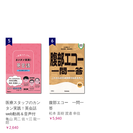
5
6
医療スタッフのカン
腹部エコー 一問一
タン実践！英会話
答
松本 直樹 渡邊 幸信
web動画＆音声付
￥5,940
亀山 周二 佐々江 龍一
郎
￥2,640