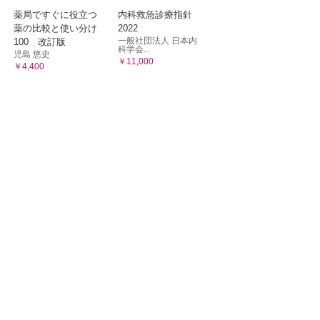
薬局ですぐに役立つ
内科救急診療指針
薬の比較と使い分け
2022
一般社団法人 日本内
100 改訂版
科学会...
児島 悠史
￥11,000
￥4,400