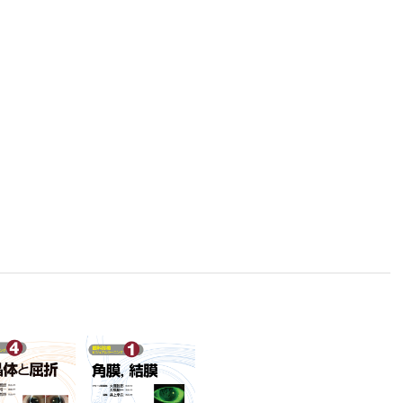
症により
）
の症例
塞隅角緑内障の症例