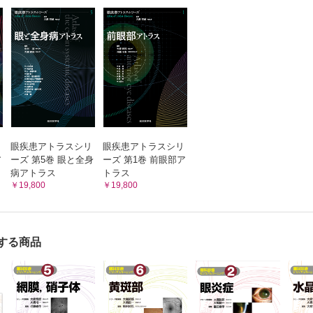
線維柱帯切除術後5 年で房水漏出をきたし，低眼圧黄斑
（毛様体ブロック緑内障）
視力が低下したため濾過胞再建術を行った症例
手術と周術期管理／濾過胞感染症 （有村尚悟，稲谷 大
内障
偽水晶体眼の線維柱帯切除術後にみられた濾過胞感染症
評価と長期管理
療の開始と効果判定
進行評価と視神経乳頭変化
眼表面の管理
管理
眼疾患アトラスシリ
眼疾患アトラスシリ
／狭隅角 （三嶋弘一）
ア
ーズ 第5巻 眼と全身
ーズ 第1巻 前眼部ア
クの関与する原発閉塞隅角症疑いの症例とプラトー虹彩を疑う原発閉
病アトラス
トラス
￥19,800
￥19,800
／急性原発閉塞隅角症 （古藤雅子，酒井 寛）
塞隅角症の症例
／乳頭陥凹拡大 （大久保真司）
，乳頭径に注意!
する商品
／網膜神経線維層欠損 （溝上志朗）
神経線維層欠損を指摘され受診した症例
／乳頭出血 （新田耕治）
頭出血がみられ，視野障害がゆっくり進行した症例