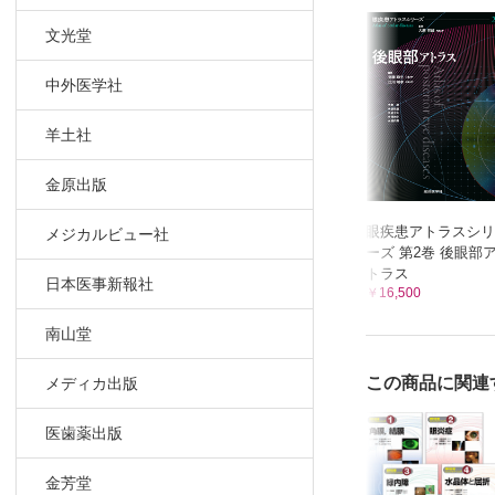
悪性緑内障
文光堂
外傷性緑
症状進行の
中外医学社
眼圧下降治
視野障害の
羊土社
薬剤毒性と
周術期の
金原出版
3 診療編
眼疾患アトラスシリ
メジカルビュー社
所見，症状
ーズ 第2巻 後眼部
瞳孔ブロッ
トラス
日本医事新報社
￥16,500
所見，症状
急性原発閉
南山堂
所見，症状
乳頭陥凹は
この商品に関連
メディカ出版
所見，症状
医歯薬出版
検診で網膜
所見，症状
金芳堂
頻発する乳