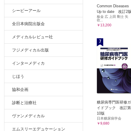
Common Diseases
長期点眼治
シービーアール
Up to date 改訂2
両眼の充血
板金 広 上田 剛士 矢
吹...
長期点眼治
全日本病院出版会
￥13,200
緑内障点眼
長期点眼治
メディカルレビュー社
7
緑内障点眼
フジメディカル出版
長期点眼治
処方した点
インターメディカ
長期点眼治
検査入院で
じほう
長期点眼治
手術治療を
協和企画
長期点眼治
線維柱帯切
糖尿病専門医研修ガ
診断と治療社
イドブック 改訂第
長期点眼治
10版
ヴァンメディカル
糖尿病に併
日本糖尿病学会
￥9,680
手術と周術
エムスリーエデュケーション