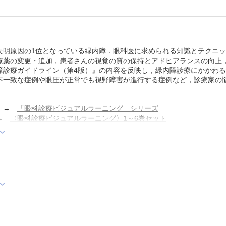
原発開放隅角緑内障（広義）
原発閉塞隅角緑内障
小児緑内障
ステロイド緑内障
落屑緑内障
失明原因の1位となっている緑内障．眼科医に求められる知識とテクニ
血管新生緑内障
療薬の変更・追加，患者さんの視覚の質の保持とアドヒアランスの向上，
悪性緑内障（毛様体ブロック緑内障）
障診療ガイドライン（第4版）』の内容を反映し，緑内障診療にかかわ
外傷性緑内障
症状進行の評価と長期管理
不一致な症例や眼圧が正常でも視野障害が進行する症例など，診療家の
眼圧下降治療の開始と効果判定
視野障害の進行評価と視神経乳頭変化
薬剤毒性と眼表面の管理
→
「眼科診療ビジュアルラーニング」シリーズ
周術期の管理
→
〈眼科診療ビジュアルラーニング〉1～6巻セット
3 診療編
所見，症状／狭隅角 （三嶋弘一）
Cでの閲覧も可能です。
瞳孔ブロックの関与する原発閉塞隅角症疑いの症例とプ
後、「購入済ライセンス一覧」より、オンライン環境で閲覧可能なPDF
彩を疑う原発閉塞隅角緑内障の症例
refox 最新版 / Google Chrome 最新版 / Safari 最新版
所見，症状／急性原発閉塞隅角症 （古藤雅子，酒井 寛
急性原発閉塞隅角症の症例
所見，症状／乳頭陥凹拡大 （大久保真司）
乳頭陥凹は，乳頭径に注意!
所見，症状／網膜神経線維層欠損 （溝上志朗）
検診で網膜神経線維層欠損を指摘され受診した症例
所見，症状／乳頭出血 （新田耕治）
頻発する乳頭出血がみられ，視野障害がゆっくり進行し