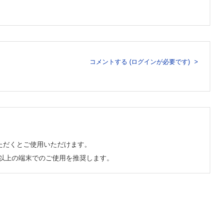
中の症例
木忠道）
池田陽
コメントする (ログインが必要です)
武亜紀，
症例
）
ただくとご使用いただけます。
（新垣淑
チ以上の端末でのご使用を推奨します。
行した症
樹）