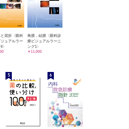
体と屈折〈眼科
角膜，結膜〈眼科診
ビジュアルラー
療ビジュアルラーニ
4〉
ング1〉
00
￥11,000
例
5
6
，三木篤也）