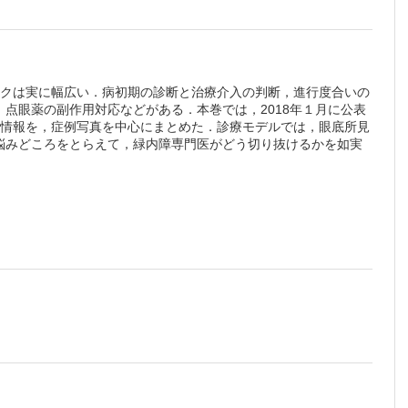
ックは実に幅広い．病初期の診断と治療介入の判断，進行度合いの
点眼薬の副作用対応などがある．本巻では，2018年１月に公表
る情報を，症例写真を中心にまとめた．診療モデルでは，眼底所見
悩みどころをとらえて，緑内障専門医がどう切り抜けるかを如実
ラトー虹
版をご覧いただけます。詳細は
こちら
でご確認ください。
）
た症例