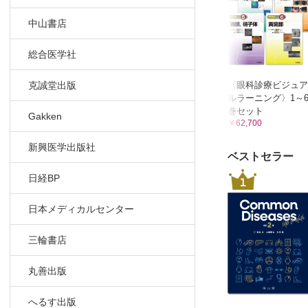
所見，症状
中山書店
視神経乳頭
所見，症状／
総合医学社
OCT所見
所見，症状
〈眼科診療ビジュア
克誠堂出版
ルラーニング〉1～
学校健診を
巻セット
Gakken
初期の診断
￥62,700
経過観察す
新興医学出版社
初期の診断
ベストセラー
アトピー性
日経BP
1
初期の診断
極早期緑内
日本メディカルセンター
長期点眼治
右眼に視野
三輪書店
長期点眼治
丸善出版
点眼での眼
長期点眼治
へるす出版
強度近視（