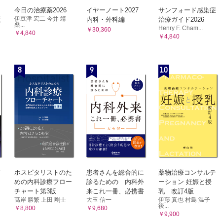
今日の治療薬2026
イヤーノート2027
サンフォード感染症
療での注意点／充血 （庄司拓平）
伊豆津 宏二 今井 靖
版
内科・外科編
治療ガイド2026
悪化と眼圧上昇傾向がみられた長期点眼治療中の症例
桑...
Henry F. Cham...
￥30,360
￥4,840
療での注意点／瞼の赤い腫れ （須田謙史，赤木忠道）
￥4,840
治療中に眼瞼腫脹を訴えた症例
療での注意点／目のゴロゴロ感 （丸山悠子，池田陽子）
8
9
10
により角膜上皮障害が出現した症例
療での注意点／点眼指導 （内藤知子）
眼薬が妙に減る症例
療での注意点／アドヒアランスの向上策 （末武亜紀，福地健郎）
アドヒアランスを修正した正常眼圧緑内障の症例
療での注意点／ステロイド緑内障 （生杉謙吾）
必要としたステロイド緑内障の症例
療での注意点／落屑物質の出現 （井上俊洋）
除術中に水晶体亜脱臼をきたした症例
ホスピタリストのた
患者さんを総合的に
薬物治療コンサルテ
めの内科診療フロー
診るための 内科外
ーション 妊娠と授
療での注意点／血管新生の出現 （石田恭子）
チャート第3版
来これ一冊、必携書
乳 改訂4版
発した開放隅角期の血管新生緑内障例
髙岸 勝繁 上田 剛士
大玉 信一
伊藤 真也 村島 温子
後...
￥8,800
￥9,680
期管理／レーザー虹彩切開術のコツと注意点 （新垣淑邦）
￥9,900