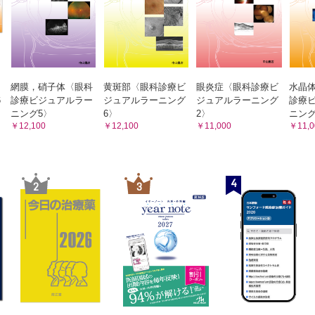
／乳頭所見と視野所見の不一致 （栗本拓治）
陥凹拡大はあるが視野障害のみられない前視野緑内障の症例
OCT 所見の評価 （齋藤 瞳）
を鵜呑みにすると誤診してしまう可能性のある症例
／高眼圧 （臼井審一）
網膜，硝子体〈眼科
黄斑部〈眼科診療ビ
眼炎症〈眼科診療ビ
水晶
6
診療ビジュアルラー
ジュアルラーニング
ジュアルラーニング
診療
契機に高眼圧症を指摘された症例
ニング5〉
6〉
2〉
ニング
治療／前視野緑内障の管理 （相澤奈帆子，中澤 徹）
￥12,100
￥12,100
￥11,000
￥11,0
る症例と治療を始める症例
治療／ベースライン眼圧と危険因子の把握 （森 和彦）
皮膚炎へのステロイド軟膏使用中に視神経乳頭陥凹拡大がみられた症
4
2
3
治療／1 本目の開放隅角緑内障点眼治療 （大鳥安正）
障の所見がみられる患者への点眼治療を開始した症例
療での注意点／開放隅角緑内障での点眼治療の評価・変更 （雲井美帆
障害の進行を認め，配合薬点眼に変更した症例
療での注意点／眼圧正常でもみられる症状進行 （坂田 礼）
圧が15mmHg 以下でも進行する正常眼圧緑内障の症例
療での注意点／強度近視の緑内障 （山下高明）
病的近視）の緑内障症例