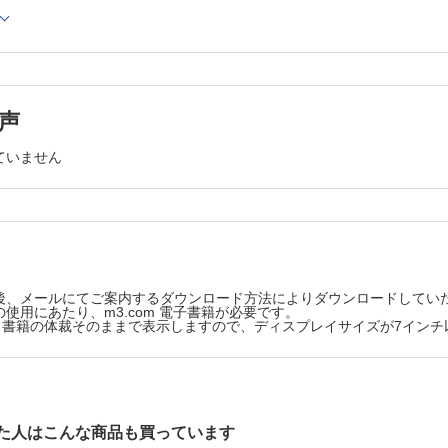
両眼の充血悪化と眼圧上昇傾向がみられた長期点眼治療
長期点眼治療での注意点／瞼の赤い腫れ （須田謙史，赤
因子と初期診断
緑内障点眼治療中に眼瞼腫脹を訴えた症例
所見
長期点眼治療での注意点／目のゴロゴロ感 （丸山悠子，
と検査手順
子）
緑内障点眼により角膜上皮障害が出現した症例
声
長期点眼治療での注意点／点眼指導 （内藤知子）
処方した点眼薬が妙に減る症例
ていません
長期点眼治療での注意点／アドヒアランスの向上策 （末
福地健郎）
設定と再評価
検査入院でアドヒアランスを修正した正常眼圧緑内障の
長期点眼治療での注意点／ステロイド緑内障 （生杉謙吾
手術治療を必要としたステロイド緑内障の症例
と有病率
長期点眼治療での注意点／落屑物質の出現 （井上俊洋）
線維柱帯切除術中に水晶体亜脱臼をきたした症例
reperimetric glaucoma）
長期点眼治療での注意点／血管新生の出現 （石田恭子）
後、メールにてご案内するダウンロード方法によりダウンロードしてい
糖尿病に併発した開放隅角期の血管新生緑内障例
角緑内障（広義）
使用にあたり、m3.com 電子書籍が必要です。
手術と周術期管理／レーザー虹彩切開術のコツと注意点 
版は、書籍の体裁そのままで表示しますので、ディスプレイサイズが7イン
角緑内障
邦）
原発閉塞隅角症疑いと診断し，レーザー虹彩切開術を施
障
例
ド緑内障
手術と周術期管理／流出路再建術の術式と適応 （谷戸正
障
白内障による視力低下を伴う高齢者の開放隅角緑内障
手術と周術期管理／濾過胞漏出 （小竹 修，丸山勝彦）
た人はこんな商品も買っています
緑内障