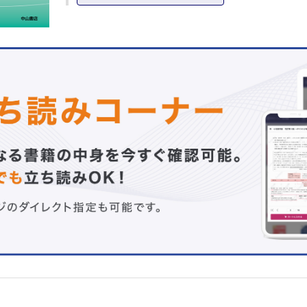
緑内障性視神経症
眼圧にかかわる解剖と生理・機能
隅角と毛様体の構造
房水の産生と流出
角膜剛性と中心角膜厚
日常生活でみられる眼圧変動
眼圧上昇のメカニズム
治療薬
作用と分類
プロスタグランジン関連薬
交感神経β遮断薬
炭酸脱水酵素阻害薬
配合薬
2 診断編
発症の危険因子と初期診断
検査とその所見
主訴の聴取と検査手順
眼底
視野
隅角
目標眼圧の設定と再評価
病型の診断
病型の判定と有病率
高眼圧症
前視野緑内障（preperimetric glaucoma）