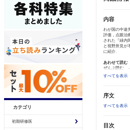
内容
わが国の中途
評価，点眼治
された『緑内
と視野所見が
に紹介.
あわせて読む
ぜんぶ読む
すべてを表示
※本製品はP
製品のご購入
推奨ブラウザ： Fi
序文
すべてを表示
カテゴリ
初期研修医
目次