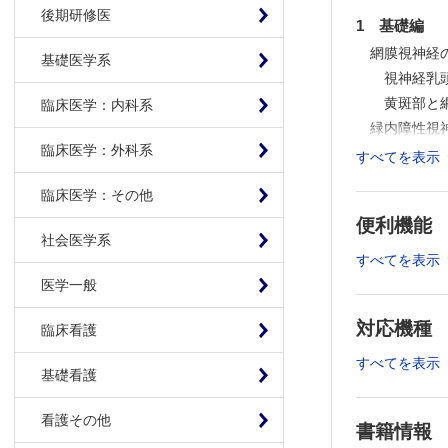
後期研修医
1 基礎編
網膜視神経
基礎医学系
視神経乳頭
黄斑部と網
臨床医学：内科系
緑内障性視
臨床医学：外科系
眼圧にかか
すべてを表示
隅角と毛様
臨床医学：その他
房水の産
便利機能
角膜剛性と
社会医学系
日常生活で
すべてを表示
眼圧上昇の
医学一般
治療薬
対応機種
作用と分
臨床看護
プロスタグ
すべてを表示
基礎看護
交感神経β
炭酸脱水酵
看護その他
配合薬
書籍情報