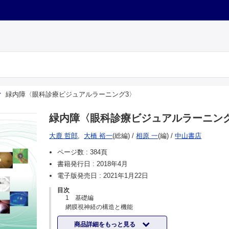
緑内障〈眼科診療ビジュアルラーニング3〉
緑内障〈眼科診療ビジュアルラーニン
大鹿 哲郎
,
大橋 裕一
(総編)
/
相原 一
(編)
/
中山書店
ページ数 :
384頁
書籍発行日 :
2018年4月
電子版発売日 :
2021年1月22日
目次
1 基礎編
網膜視神経の構造と機能
視神経乳頭と網膜神経線維
商品詳細をもっと見る
黄斑部と網膜神経節細胞