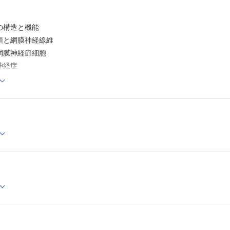
所見，症状／乳頭所見と視野所見の不一致 （栗本拓治）
視神経乳頭陥凹拡大はあるが視野障害のみられない前視
の症例
の構造と機能
所見，症状／OCT 所見の評価 （齋藤 瞳）
と網膜神経線維
OCT所見を鵜呑みにすると誤診してしまう可能性のある
膜神経節細胞
所見，症状／高眼圧 （臼井審一）
学校健診を契機に高眼圧症を指摘された症例
神経症
初期の診断治療／前視野緑内障の管理 （相澤奈帆子，中
わる解剖と生理・機能
経過観察する症例と治療を始める症例
初期の診断治療／ベースライン眼圧と危険因子の把握 （
体の構造
彦）
生と流出
アトピー性皮膚炎へのステロイド軟膏使用中に視神経乳
中心角膜厚
大がみられた症例
初期の診断治療／1 本目の開放隅角緑内障点眼治療 （大
みられる眼圧変動
極早期緑内障の所見がみられる患者への点眼治療を開始
メカニズム
長期点眼治療での注意点／開放隅角緑内障での点眼治療の
更 （雲井美帆，三木篤也）
右眼に視野障害の進行を認め，配合薬点眼に変更した症
類
長期点眼治療での注意点／眼圧正常でもみられる症状進行
ランジン関連薬
田 礼）
点眼での眼圧が15mmHg 以下でも進行する正常眼圧緑内
遮断薬
例
素阻害薬
長期点眼治療での注意点／強度近視の緑内障 （山下高明
強度近視（病的近視）の緑内障症例
長期点眼治療での注意点／充血 （庄司拓平）