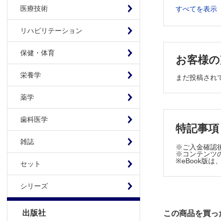
2 診断編
医療技術
すべてを表示
発症の危険
検査とその
リハビリテーション
主訴の聴取
保健・体育
眼底
お客様の
視野
栄養学
まだ投稿され
隅角
目標眼圧の
薬学
病型の診断
病型の判定
歯科医学
特記事項
高眼圧症
前視野緑内障（p
雑誌
※ご入金確認
原発開放隅
※コンテンツの
※eBook
セット
原発閉塞隅
小児緑内
シリーズ
ステロイ
落屑緑内
出版社
この商品を買っ
血管新生