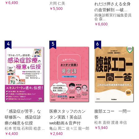
￥6,490
片岡 仁美
れだけ押さえる全身
￥5,500
の血管解剖 ―破...
画像診断実行編集委員
会 森...
￥6,600
4
5
6
「感染症が苦手」な
医療スタッフのカン
腹部エコー 一問一
研修医へ 感染症診
タン実践！英会話
答
松本 直樹 渡邊 幸信
療の極意を伝授
web動画＆音声付
￥5,940
松本 哲哉 石和田 稔彦 ...
亀山 周二 佐々江 龍一郎
￥4,400
￥2,640