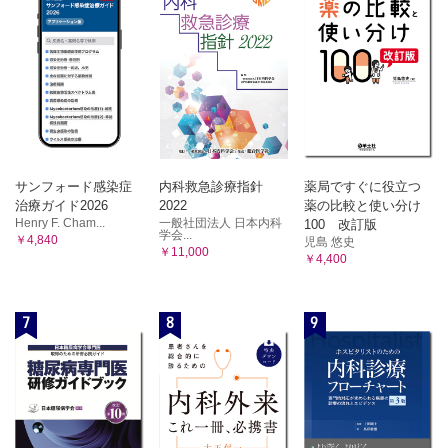
ステロイド全身投与後に脈絡膜血流速度が増加した
serpiginous choroiditis（地図状脈絡膜炎）の症例
炎症，自己免疫性，腫瘍／急性後部多発性斑状色素上皮症
（APMPPE） （髙橋寛二）
ステロイドの後部Tenon嚢下注射で軽快した急性後部多発性
斑状色素上皮症の症例
炎症，自己免疫性，腫瘍／網膜芽細胞腫 （鈴木茂伸）
後極の多発腫瘍が発見された両側性網膜芽細胞腫の症例
炎症，自己免疫性，腫瘍／網膜血管腫 （古田 実）
サンフォード感染症
内科救急診療指針
薬局ですぐに役立つ
治療ガイド2026
2022
薬の比較と使い分け
網膜光凝固術を行った網膜血管芽腫（網膜毛細血管腫）
Henry F. Cham...
一般社団法人 日本内科
100 改訂版
学会...
￥4,840
児島 悠史
￥11,000
￥4,400
7
8
9