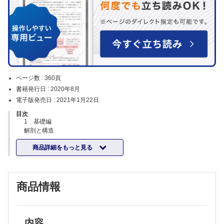
ページ数 :
360頁
書籍発行日 :
2020年8月
電子版発売日 :
2021年1月22日
目次
1 基礎編
解剖と構造
硝子体
商品詳細をもっと見る
網膜，脈絡膜
生理と機能
血管と血流
血液網膜関門
商品情報
網膜神経線維層
網膜の電気生理
検査法とその選択
治療法の概要
網膜光凝固
内容