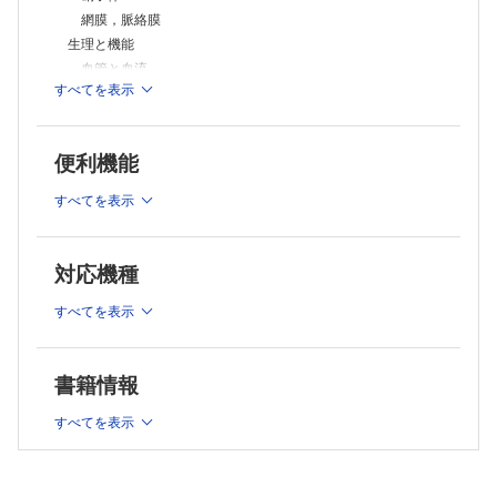
癌関連網膜症，悪性黒色腫関連網膜症
網膜，脈絡膜
網膜血管腫，脈絡膜血管腫
生理と機能
網膜芽細胞腫
血管と血流
眼内悪性リンパ腫
すべてを表示
血液網膜関門
転移性脈絡膜腫瘍
3 診療編
網膜神経線維層
血管性病変／単純糖尿病網膜症 （兼子裕規）
網膜の電気生理
光干渉断層血管撮影で正常な網膜血管灌流を確認した単純糖尿病網膜
便利機能
検査法とその選択
症の症例
治療法の概要
血管性病変／増殖前糖尿病網膜症 （福田洋輔，中尾新太郎）
すべてを表示
OCT angiographyにて，短期間で灌流密度の低下がみられた増殖前
網膜光凝固
糖尿病網膜症の症例
硝子体手術
血管性病変／増殖糖尿病網膜症 （後沢 誠）
2 診断編
対応機種
血管新生緑内障に至った増殖糖尿病網膜症の1例
血管性病変／糖尿病黄斑浮腫 （杉本昌彦）
網膜血管病変
すべてを表示
薬物治療が奏効した糖尿病黄斑浮腫の症例
糖尿病網膜症
血管性病変／網膜中心静脈閉塞症 （冨田 遼）
網膜静脈閉塞症
血管新生緑内障を生じた網膜中心静脈閉塞症の症例
網膜動脈閉塞症
血管性病変／網膜静脈分枝閉塞症 （平野佳男）
書籍情報
高血圧網膜症
網膜静脈分枝閉塞症の慢性例で，網膜光凝固術が有効だった症例
血管性病変／網膜中心静脈閉塞症 （原 千佳子）
網膜細動脈瘤
すべてを表示
高血圧眼底に発症した虚血型半側網膜中心静脈閉塞症
網膜剥離
血管性病変／網膜動脈分枝閉塞症 （加藤亜紀）
裂孔原性網膜剥離
早期に診断された網膜動脈分枝閉塞症の症例
増殖硝子体網膜症
血管性病変／Coats病 （横井 匡）