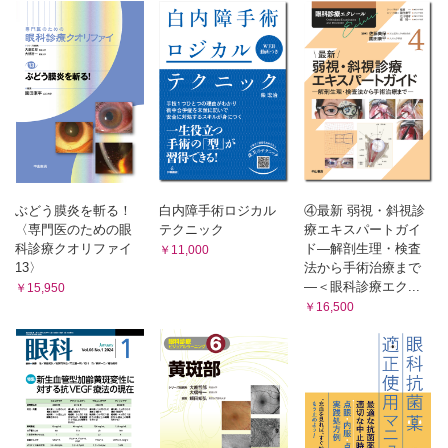
血管性病変／単純糖尿病網膜症 （兼子裕規）
ABCA4 関連網膜症と診断された錐体杆体ジストロフィの症例
遺伝性網脈絡膜疾患／クリスタリン網膜症 （池田華子）
光干渉断層血管撮影で正常な網膜血管灌流を確認した単純糖
特徴的な結晶様網膜沈着物を認めるクリスタリン網膜症症例
尿病網膜症の症例
伝性網脈絡膜疾患／白点状眼底 （小南太郎）
血管性病変／増殖前糖尿病網膜症 （福田洋輔，中尾新太郎）
白点状眼底の典型例
OCT angiographyにて，短期間で灌流密度の低下がみられた
伝性網脈絡膜疾患／小口病 （西口康二）
増殖前糖尿病網膜症の症例
幼少期からの夜盲を主訴とする小口病の症例
血管性病変／増殖糖尿病網膜症 （後沢 誠）
遺伝性網脈絡膜疾患／先天停在性夜盲 （近藤峰生）
血管新生緑内障に至った増殖糖尿病網膜症の1例
弱視として経過観察されていた先天停在性夜盲不全型の症例
遺伝性網脈絡膜疾患／先天網膜分離症 （林 孝彰）
血管性病変／糖尿病黄斑浮腫 （杉本昌彦）
就学時健診で視力障害を契機に診断された症例と黄斑ジストロフィ
薬物治療が奏効した糖尿病黄斑浮腫の症例
ぶどう膜炎を斬る！
白内障手術ロジカル
④最新 弱視・斜視診
の精査過程で診断された症例
血管性病変／網膜中心静脈閉塞症 （冨田 遼）
〈専門医のための眼
テクニック
療エキスパートガイ
遺伝性網脈絡膜疾患／家族性滲出性硝子体網膜症 （近藤寛之）
科診療クオリファイ
ド―解剖生理・検査
血管新生緑内障を生じた網膜中心静脈閉塞症の症例
￥11,000
乳児の鎌状網膜ひだの症例
13〉
法から手術治療まで
網膜剥離，脈絡膜剥離／裂孔原性網膜剥離 （馬場隆之）
血管性病変／網膜静脈分枝閉塞症 （平野佳男）
―＜眼科診療エク...
術後黄斑パッカを生じた裂孔原性網膜剥離の症例
￥15,950
網膜静脈分枝閉塞症の慢性例で，網膜光凝固術が有効だった
網膜剥離，脈絡膜剥離／増殖硝子体網膜症 （白木彰彦，坂口裕和）
￥16,500
症例
白内障手術の既往のある，比較的若年者の増殖硝子体網膜症例
血管性病変／網膜中心静脈閉塞症 （原 千佳子）
網膜剥離，脈絡膜剥離／脈絡膜剥離 （一尾享史）
高血圧眼底に発症した虚血型半側網膜中心静脈閉塞症
脈絡膜?離を伴った増殖硝子体網膜症の症例
血管性病変／網膜動脈分枝閉塞症 （加藤亜紀）
炎症，自己免疫性，腫瘍／悪性腫瘍随伴網膜症 （上野真治）
癌関連網膜症（cancer-associated retinopathy；CAR）とメラノー
早期に診断された網膜動脈分枝閉塞症の症例
マ関連網膜症（melanoma-associated retinopathy；MAR）の症例
血管性病変／Coats病 （横井 匡）
炎症，自己免疫性，腫瘍／多発消失性白点症候群 （松井良諭）
重症度が異なるCoats病の3例