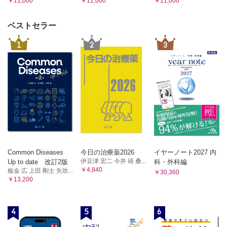
￥11,000
￥11,000
￥11,000
術後黄斑パッカを生じた裂孔原性網膜剥離の症例
網膜剥離，脈絡膜剥離／増殖硝子体網膜症 （白木彰彦，坂口
ベストセラー
裕和）
白内障手術の既往のある，比較的若年者の増殖硝子体網膜症
1
2
3
例
網膜剥離，脈絡膜剥離／脈絡膜剥離 （一尾享史）
脈絡膜?離を伴った増殖硝子体網膜症の症例
炎症，自己免疫性，腫瘍／悪性腫瘍随伴網膜症 （上野真治）
癌関連網膜症（cancer-associated retinopathy；CAR）とメ
ラノーマ関連網膜症（melanoma-associated retinopathy；
MAR）の症例
炎症，自己免疫性，腫瘍／多発消失性白点症候群 （松井良
諭）
ステロイド内服が奏効した多発消失性白点症候群の症例
Common Diseases
今日の治療薬2026
イヤーノート2027 内
炎症，自己免疫性，腫瘍／急性帯状潜在性網膜外層症
伊豆津 宏二 今井 靖 桑...
Up to date 改訂2版
科・外科編
（AZOOR） （齋藤 航）
￥4,840
板金 広 上田 剛士 矢吹...
￥30,360
視力低下が自然に回復した急性帯状潜在性網膜外層症の症例
￥13,200
炎症，自己免疫性，腫瘍／点状脈絡膜内層症（PIC） （廣岡
季里子，橋本勇希，石田 晋）
治療にステロイドを使用した点状脈絡膜内層症の症例
4
5
6
炎症，自己免疫性，腫瘍／地図状脈絡膜炎（SC） （橋本勇
希，齋藤 航）