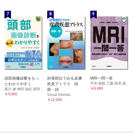
7
8
9
頭部画像診断をもっ
好発部位でみる皮膚
MRI一問一答
平井 俊範 工藤 與亮 堀...
とわかりやすく
疾患アトラス 頭
￥6,490
黒川 遼 神田 知紀 原田...
部・顔
￥5,060
Visual Dermat...
￥12,045