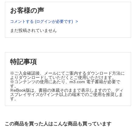
重症度が異なるCoats病の3例
変性疾患
お客様の声
血管性病変／Eales病 （笠井彩香）
網膜色素変性
網膜光凝固術で鎮静化した両眼のEales病
若年網膜分離症
血管性病変／網膜細動脈瘤 （坪井孝太郎）
コメントする (ログインが必要です)
錐体（杆体）ジストロフィ
網膜細動脈瘤破裂の症例
まだ投稿されていません
小口病
血管性病変／高血圧網膜症，腎性網膜症 （村岡勇貴）
悪性腎硬化症の患者にみられた高血圧網膜症の症例
白点状眼底
血管性病変／眼虚血症候群 （岡本紀夫，張野正誉）
先天停在性夜盲
糖尿病網膜症経過観察中に片眼の乳頭新生血管を認めた症例
発達障害
血管性病変／放射線網膜症 （竹内真希，一尾享史）
家族性滲出性硝子体網膜症（FEVR）
陽子線治療により発症した放射線網膜症の症例
特記事項
血管性病変／未熟児網膜症 （野々部典枝）
Coats病
ラニビズマブ硝子体内注射後に網膜光凝固を併用した未熟児網膜症の
未熟児網膜症
※ご入金確認後、メールにてご案内するダウンロード方法に
症例
よりダウンロードしていただくとご使用いただけます。
炎症性疾患
血管性病変／膠原病による網膜症 （三浦 玄）
※コンテンツの使用にあたり、m3.com 電子書籍が必要で
AZOOR complexと眼底白点症候群
す。
広範な網膜虚血を呈したSLE網膜症の症例
※eBook版は、書籍の体裁そのままで表示しますので、ディ
腫瘍性疾患
血管性病変／白血病網膜症，貧血網膜症 （東 惠子，小畑 亮）
スプレイサイズが7インチ以上の端末でのご使用を推奨しま
白内障術後に白血病再燃を認めた症例とAIDS に伴う貧血網膜症を認
す。
癌関連網膜症，悪性黒色腫関連網膜症
めた症例
網膜血管腫，脈絡膜血管腫
遺伝性網脈絡膜疾患／網膜色素変性 （池田康博）
網膜芽細胞腫
特徴的な色素沈着のない網膜色素変性の症例
眼内悪性リンパ腫
遺伝性網脈絡膜疾患／Leber先天黒内障 （國吉一樹）
この商品を買った人はこんな商品も買っています
生後まもなく眼振を認めた女児の症例
転移性脈絡膜腫瘍
遺伝性網脈絡膜疾患／錐体（杆体）ジストロフィ （藤波 芳，藤波
3 診療編
優，鈴木泰賢）