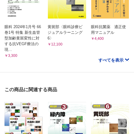
ステロイド内服が奏効した多発消失性白点症候群の症例
血管性病変／Eales病 （笠井彩香）
炎症，自己免疫性，腫瘍／急性帯状潜在性網膜外層症（AZOOR）
（齋藤 航）
網膜光凝固術で鎮静化した両眼のEales病
視力低下が自然に回復した急性帯状潜在性網膜外層症の症例
血管性病変／網膜細動脈瘤 （坪井孝太郎）
炎症，自己免疫性，腫瘍／点状脈絡膜内層症（PIC） （廣岡季里子，
網膜細動脈瘤破裂の症例
眼科 2024年1月号 66
黄斑部〈眼科診療ビ
眼科抗菌薬 適正使
橋本勇希，石田 晋）
血管性病変／高血圧網膜症，腎性網膜症 （村岡勇貴）
巻1号 特集 新生血管
ジュアルラーニング
用マニュアル
治療にステロイドを使用した点状脈絡膜内層症の症例
悪性腎硬化症の患者にみられた高血圧網膜症の症例
型加齢黄斑変性に対
6〉
炎症，自己免疫性，腫瘍／地図状脈絡膜炎（SC） （橋本勇希，齋
￥4,400
藤 航）
する抗VEGF療法の
￥12,100
血管性病変／眼虚血症候群 （岡本紀夫，張野正誉）
ステロイド全身投与後に脈絡膜血流速度が増加したserpiginous
現...
糖尿病網膜症経過観察中に片眼の乳頭新生血管を認めた症例
choroiditis（地図状脈絡膜炎）の症例
￥3,300
血管性病変／放射線網膜症 （竹内真希，一尾享史）
炎症，自己免疫性，腫瘍／急性後部多発性斑状色素上皮症
すべてを表示
陽子線治療により発症した放射線網膜症の症例
（APMPPE） （髙橋寛二）
ステロイドの後部Tenon嚢下注射で軽快した急性後部多発性斑状色素
血管性病変／未熟児網膜症 （野々部典枝）
上皮症の症例
ラニビズマブ硝子体内注射後に網膜光凝固を併用した未熟児
炎症，自己免疫性，腫瘍／網膜芽細胞腫 （鈴木茂伸）
網膜症の症例
後極の多発腫瘍が発見された両側性網膜芽細胞腫の症例
この商品に関連する商品
血管性病変／膠原病による網膜症 （三浦 玄）
炎症，自己免疫性，腫瘍／網膜血管腫 （古田 実）
広範な網膜虚血を呈したSLE網膜症の症例
網膜光凝固術を行った網膜血管芽腫（網膜毛細血管腫）
血管性病変／白血病網膜症，貧血網膜症 （東 惠子，小畑
亮）
白内障術後に白血病再燃を認めた症例とAIDS に伴う貧血網
膜症を認めた症例
遺伝性網脈絡膜疾患／網膜色素変性 （池田康博）
特徴的な色素沈着のない網膜色素変性の症例