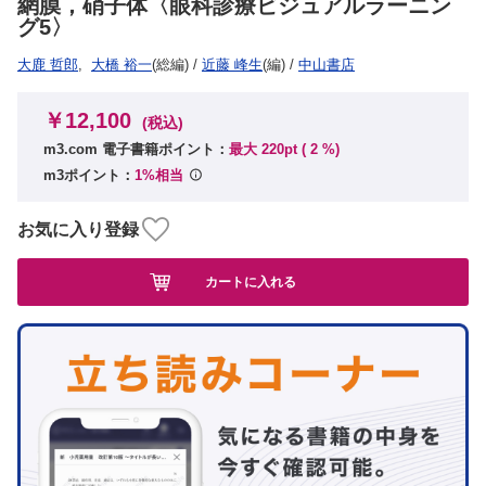
網膜，硝子体〈眼科診療ビジュアルラーニン
グ5〉
大鹿 哲郎
,
大橋 裕一
(総編)
/
近藤 峰生
(編)
/
中山書店
￥12,100
(税込)
m3.com 電子書籍ポイント：
最大 220pt (
2
%)
m3ポイント：
1%相当
お気に入り登録
カートに入れる