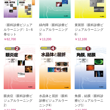
遺伝性網脈絡膜疾患／Leber先天黒内障 （國吉一樹）
生後まもなく眼振を認めた女児の症例
遺伝性網脈絡膜疾患／錐体（杆体）ジストロフィ （藤波
芳，藤波 優，鈴木泰賢）
〈眼科診療ビジュア
緑内障〈眼科診療ビ
黄斑部〈眼科診療ビ
ABCA4 関連網膜症と診断された錐体杆体ジストロフィの症
ルラーニング〉1～6
ジュアルラーニング
ジュアルラーニング
例
巻セット
3〉
6〉
遺伝性網脈絡膜疾患／クリスタリン網膜症 （池田華子）
￥62,700
￥13,200
￥12,100
特徴的な結晶様網膜沈着物を認めるクリスタリン網膜症症例
伝性網脈絡膜疾患／白点状眼底 （小南太郎）
白点状眼底の典型例
伝性網脈絡膜疾患／小口病 （西口康二）
幼少期からの夜盲を主訴とする小口病の症例
遺伝性網脈絡膜疾患／先天停在性夜盲 （近藤峰生）
弱視として経過観察されていた先天停在性夜盲不全型の症例
遺伝性網脈絡膜疾患／先天網膜分離症 （林 孝彰）
就学時健診で視力障害を契機に診断された症例と黄斑ジス
トロフィの精査過程で診断された症例
遺伝性網脈絡膜疾患／家族性滲出性硝子体網膜症 （近藤寛
眼炎症〈眼科診療ビ
水晶体と屈折〈眼科
角膜，結膜〈眼科診
之）
ジュアルラーニング
診療ビジュアルラー
療ビジュアルラーニ
乳児の鎌状網膜ひだの症例
2〉
ニング4〉
ング1〉
網膜剥離，脈絡膜剥離／裂孔原性網膜剥離 （馬場隆之）