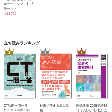
ルラーニング〉1～6
巻セット
￥62,700
立ち読みランキング
1
2
3
CT診断一問一答
外来で使える痛み診
画像診断 2025年増刊
村上 卓道 神田 知紀
療
号（Vol.45 No.11）こ