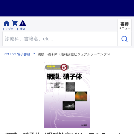


書籍
メニュー
トップ
カート
重要
m3.com 電子書籍
網膜，硝子体〈眼科診療ビジュアルラーニング5〉