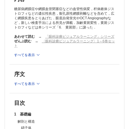
硝子体手術
2 診断編
糖尿病網膜症や網膜血管閉塞症などの血管性病変，杆体錐体ジス
網膜血管病変
トロフィなどの遺伝性疾患，裂孔原性網膜剥離などを含めて，広
く網膜疾患をとりあげた．眼底自発蛍光やOCT Angiographyな
糖尿病網膜症
ど，新しい検査手法による所見が満載．加齢黄斑変性，黄斑ジス
網膜静脈閉塞症
トロフィなどは本シリーズ「6. 黄斑部」に譲った．
網膜動脈閉塞症
高血圧網膜症
あわせて読む
→
「眼科診療ビジュアルラーニング」シリーズ
網膜細動脈瘤
ぜんぶ読む
→
〈眼科診療ビジュアルラーニング〉1～6巻セッ
網膜剥離
ト
裂孔原性網膜剥離
増殖硝子体網膜症
※本製品はPCでの閲覧も可能です。
すべてを表示
製品のご購入後、「購入済ライセンス一覧」より、オンライン環
変性疾患
境で閲覧可能なPDF版をご覧いただけます。詳細は
こちら
でご確
網膜色素変性
認ください。
若年網膜分離症
序文
推奨ブラウザ： Firefox 最新版 / Google Chrome 最新版 / Safari
錐体（杆体）ジストロフィ
最新版
小口病
すべてを表示
白点状眼底
先天停在性夜盲
発達障害
家族性滲出性硝子体網膜症（FEVR）
目次
Coats病
未熟児網膜症
1 基礎編
炎症性疾患
解剖と構造
AZOOR complexと眼底白点症候群
腫瘍性疾患
硝子体