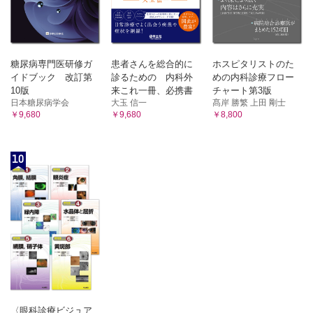
糖尿病専門医研修ガ
患者さんを総合的に
ホスピタリストのた
イドブック 改訂第
診るための 内科外
めの内科診療フロー
10版
来これ一冊、必携書
チャート第3版
日本糖尿病学会
大玉 信一
髙岸 勝繁 上田 剛士
￥9,680
￥9,680
￥8,800
10
〈眼科診療ビジュア