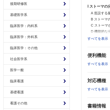
後期研修医
Ⅰ ストーマの
A 造設する
基礎医学系
B ストーマ
C ストーマ
臨床医学：内科系
D 機能的な
臨床医学：外科系
E 開口時期
すべてを表示
II 術前準備
臨床医学：その他
1 術前か
便利機能
A 術前ケア
社会医学系
B ストー
すべてを表示
C 術前ケア
医学一般
D 術前ケア
対応機種
臨床看護
2 術前ケア
A 術前イ
すべてを表示
基礎看護
B 精神的サ
C 術前腸管
看護その他
書籍情報
D ストー