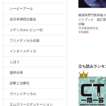
E 術後の
2 どこを，
シービーアール
A 早期合併
糖尿病専門医研修ガ
全日本病院出版会
イドブック 改訂第
B ストーマ
10版
C 腸蠕動と
日本糖尿病学会
メディカルレビュー社
D 粘膜皮膚
￥9,680
3 ストーマ
フジメディカル出版
A 術直後の
B 術後の装
インターメディカ
VI ストーマ
じほう
1 ストーマ
立ち読みランキ
A ストーマ
協和企画
1
B 早期合併
C 合併症の
診断と治療社
D ストーマ
2 早期合併
ヴァンメディカル
A ストーマ
B ストーマ
エムスリーエデュケーション