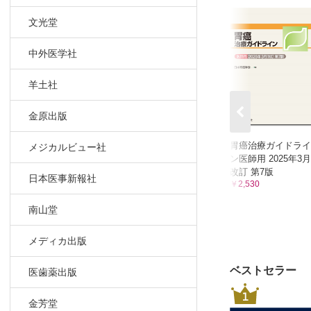
4 炎症性腸
文光堂
A 潰瘍性大
B 潰瘍性大
中外医学社
C クローン
5 特殊な
羊土社
A 緩和スト
金原出版
B 大腸癌
C 左側結
胃癌治療ガイドライ
メジカルビュー社
D 急性腸
ン医師用 2025年3月
E 基礎疾
改訂 第7版
日本医事新報社
￥2,530
IV ストーマ
1 双孔式回
南山堂
A ストー
メディカ出版
B 双孔式
C ストーマ
ベストセラー
医歯薬出版
D ストーマ
1
E ストーマ
金芳堂