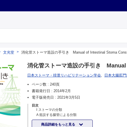
文光堂
消化管ストーマ造設の手引き Manual of Intestinal Stoma Constr
消化管ストーマ造設の手引き Manual of Int
日本ストーマ・排泄リハビリテーション学会
,
日本大腸肛門
ページ数 :
240頁
書籍発行日 :
2014年2月
電子版発売日 :
2021年3月5日
目次
Ⅰ ストーマの分類
A 造設する腸管による分類
B ストーマの形態による分類：単孔式ストーマ vs 双孔式
商品詳細をもっと見る
C ストーマが造設されている期間による分類：一時的ストーマ