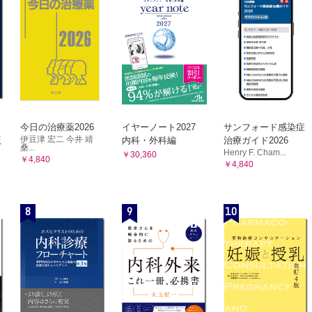
症と合併症対策
L サポートシステム
M その他
腸ストーマ
索引
閉鎖時期
閉鎖法
併症とその頻度
マン手術後の左側結腸の再建
ン手術となる病態
マン手術後の左側結腸の再建の注意事項
今日の治療薬2026
イヤーノート2027
サンフォード感染症
伊豆津 宏二 今井 靖
版
内科・外科編
治療ガイド2026
桑...
Henry F. Cham...
￥30,360
症
￥4,840
￥4,840
マン手術後の再建のタイミング
術を用いた再建
8
9
10
トーマケア
創管理の基本
創と手術関連創
マ造設と創のデザイン 開腹手術と内視鏡手術
時のストーマ手術創のドレッシング
増設直後の創管理