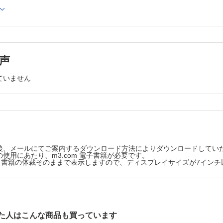
病態でのストーマサイトマーキング
A 術直後のストーマケア
B 術後の装具選択
ストーマ造設
VI ストーマ合併症
トーマ造設
1 ストーマ合併症の定義と分類
A ストーマ合併症の定義
腸ストーマ
B 早期合併症と晩期合併症
声
腸ストーマ
C 合併症の重症度による分類
トーマ造設
D ストーマ管理困難
ていません
2 早期合併症
回腸ストーマ
A ストーマ粘膜皮膚離開
結腸ストーマ
B ストーマ陥没・陥凹
C ストーマ壊死
ープ式ストーマ
D ストーマ周囲皮膚炎・皮膚障害
ンド式ストーマ
E ストーマ部感染・ストーマ周囲膿瘍
筋膜ブリッジを用いたループ式ストーマ造設
F ストーマ閉塞・腸閉塞
G ストーマ瘻孔
を用いたループ式ストーマ造設
後、メールにてご案内するダウンロード方法によりダウンロードしてい
H ストーマ出血
使用にあたり、m3.com 電子書籍が必要です。
ストーマ造設術での造設腸管の選択
I ストーマ外傷
版は、書籍の体裁そのままで表示しますので、ディスプレイサイズが7イン
3 晩期合併症
ストーマ造設
A ストーマ脱出
下ストーマ造設の対象となる疾患
B 傍ストーマヘルニア
を用いたストーマ造設の利点
C ストーマ狭窄
D ストーマ静脈瘤
下ストーマ造設が禁忌となる場合
4 ストーマ再造設を含む合併症への外科的治療
た人はこんな商品も買っています
下ストーマ造設の実際