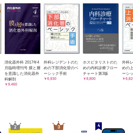
A 病態と適応
疾患（IBD）とストーマ造設
B ストーマ再造設法
VII ストーマ造設と社会保障制度
腸炎のストーマ造設
1 障害者総合支援法による社会保障制度
腸炎のストーマケア
A 身体障害者の対象
B 身体障害者手帳の申請
病のストーマ造設
C ストーマ用装具（日常生活用具）の給付
病態・疾患でのストーマ造設
D その他の福祉制度
ーマ造設術
2 年金法による社会保障制度～障害年金～
3 医療費控除
によるイレウスおよび穿孔性腹膜炎に対するストーマ造設
4 在宅で受けられるサービス
腸の憩室穿孔症例でのストーマ造設
A 介護保険で受けられるサービス
消化器外科 2017年4
外科レジデントのた
ホスピタリストのた
外科
B 医療保険で受けられるサービス
間膜血行不全症でのストーマ造設
月臨時増刊号 膜と層
めの下部消化管のベ
めの内科診療フロー
めの
VIII 日常生活の指導
患（皮膚疾患）および特殊な病態でのストーマ造設
を意識した消化器外
ーシック手術
チャート第3版
ーシ
A 食生活
￥6,930
￥8,800
￥6,82
科解剖
B 排泄の変化
閉鎖
￥9,460
C 入浴
腸ストーマ
D 運動
マ閉鎖時期と閉鎖時期による問題点
E 旅行
F 就学・就労
回腸ストーマ閉鎖術の実際
G 性生活
閉鎖術に関する比較研究─手縫い吻合 vs 器械吻合
H 睡眠
I 衣服
創の閉鎖法
J 災害時の備え
4
2
3
創閉鎖法の比較研究
K ストーマ用品の入手方法と廃棄方法