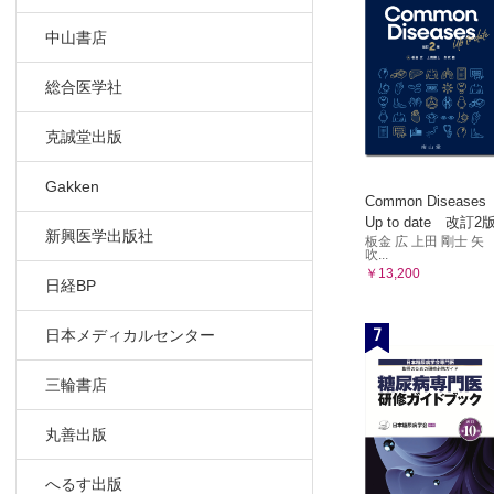
F 術後合併
2 双孔式結
中山書店
A ストーマ
B ストーマ
総合医学社
C 術後の合
克誠堂出版
3 ハルト
A ハルトマ
Gakken
B ハルト
Common Diseases
Up to date 改訂2
C 吻合方法
新興医学出版社
板金 広 上田 剛士 矢
D 術後合併
吹...
￥13,200
E ハルト
日経BP
F 腹腔鏡手
7
日本メディカルセンター
Ⅴ 術後のス
1 ストーマ
三輪書店
A ストーマ
B ストー
丸善出版
C 創閉鎖
D ストーマ
へるす出版