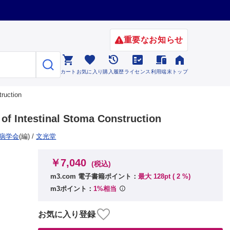
重要なお知らせ






カート
お気に入り
購入履歴
ライセンス
利用端末
トップ
uction
estinal Stoma Construction
病学会
(編)
/
文光堂
￥7,040
(税込)
m3.com 電子書籍ポイント：
最大 128pt (
2
%)
m3ポイント：
1%相当
お気に入り登録
ストーマ
 vs