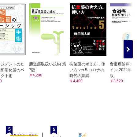
レジデントのた
胆道癌取扱い規約 第
抗菌薬の考え方，使
食道癌診療ガ
上部消化管のベ
7版
い方 ver.5 コロナの
イン 2022年版
￥4,290
ック手術
時代の差異
版
0
￥4,400
￥3,520
5
6