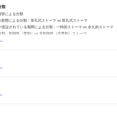
F 術後合併症と合併症対策
分類
2 双孔式結腸ストーマ
A ストーマ閉鎖時期
腸管による分類
B ストーマ閉鎖法
の形態による分類：単孔式ストーマ vs 双孔式ストーマ
C 術後の合併症とその頻度
が造設されている期間による分類：一時的ストーマ vs 永久的ストーマ
3 ハルトマン手術後の左側結腸の再建
A ハルトマン手術となる病態
分類：制御性（禁制）vs 非制御性（非禁制）ストーマ
B ハルトマン手術後の左側結腸の再建の注意事項
からみたストーマの分類：一次開口ストーマ vs 二次開口ストーマ
C 吻合方法
D 術後合併症
E ハルトマン手術後の再建のタイミング
らの医療者の関わり～術前ケアの重要性と意義～
F 腹腔鏡手術を用いた再建
Ⅴ 術後のストーマケア
とは
1 ストーマ創管理の基本
マ造設における術前ケア
A ストーマ創と手術関連創
の目的と効果
B ストーマ造設と創のデザイン 開腹手術と内視鏡手術
C 創閉鎖時のストーマ手術創のドレッシング
の実際
D ストーマ増設直後の創管理
E 術後のドレッシングとストーマ袋の交換
2 どこを，どのように観察するか
ンフォームドコンセント
A 早期合併症が管理困難を招く
ポートと受容
B ストーマの観察
前処置
C 腸蠕動と便の排出
D 粘膜皮膚縫合部の抜糸
マサイトマーキングの実際
3 ストーマケアの実際