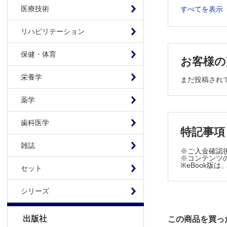
E 特殊な
医療技術
すべてを表示
III 消化管
リハビリテーション
1 単孔式ス
A 単孔式結
保健・体育
お客様の
B 単孔式回
2 双孔式ス
栄養学
まだ投稿され
A ループ式
B ループ式
薬学
C エンドル
D ループエ
歯科医学
特記事項
E 皮膚・
雑誌
F ロッド
※ご入金確認
※コンテンツの
G 双孔式
※eBook
セット
3 腹腔鏡下
A 腹腔鏡
シリーズ
B 腹腔鏡
C 腹腔鏡
出版社
この商品を買っ
D 腹腔鏡