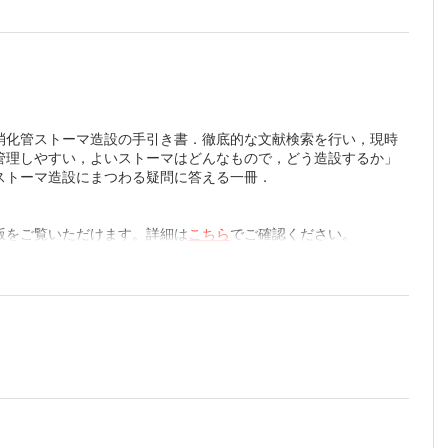
消化管ストーマ造設の手引き書．徹底的な文献検索を行い，現時
管理しやすい，よいストーマはどんなもので，どう造設するか」
ストーマ造設にまつわる疑問に答える一冊．
版をご覧いただけます。詳細は
こちら
でご確認ください。
ーマ造設
設
合