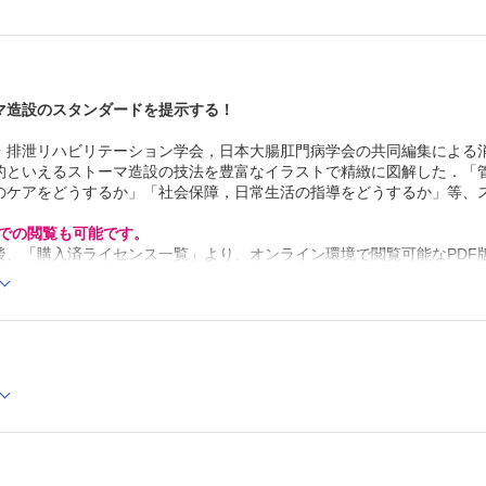
E 皮膚・筋膜ブリッジを用いたループ式ストーマ造設
F ロッドを用いたループ式ストーマ造設
G 双孔式ストーマ造設術での造設腸管の選択
3 腹腔鏡下ストーマ造設
A 腹腔鏡下ストーマ造設の対象となる疾患
マ造設のスタンダードを提示する！
B 腹腔鏡を用いたストーマ造設の利点
C 腹腔鏡下ストーマ造設が禁忌となる場合
・排泄リハビリテーション学会，日本大腸肛門病学会の共同編集による
D 腹腔鏡下ストーマ造設の実際
4 炎症性腸疾患（IBD）とストーマ造設
的といえるストーマ造設の技法を豊富なイラストで精緻に図解した．「
A 潰瘍性大腸炎のストーマ造設
のケアをどうするか」「社会保障，日常生活の指導をどうするか」等、
B 潰瘍性大腸炎のストーマケア
C クローン病のストーマ造設
Cでの閲覧も可能です。
5 特殊な病態・疾患でのストーマ造設
後、「購入済ライセンス一覧」より、オンライン環境で閲覧可能なPDF
A 緩和ストーマ造設術
refox 最新版 / Google Chrome 最新版 / Safari 最新版
B 大腸癌によるイレウスおよび穿孔性腹膜炎に対するスト
C 左側結腸の憩室穿孔症例でのストーマ造設
D 急性腸間膜血行不全症でのストーマ造設
E 基礎疾患（皮膚疾患）および特殊な病態でのストーマ造
IV ストーマ閉鎖
1 双孔式回腸ストーマ
A ストーマ閉鎖時期と閉鎖時期による問題点
B 双孔式回腸ストーマ閉鎖術の実際
C ストーマ閉鎖術に関する比較研究─手縫い吻合 vs 器械吻
D ストーマ創の閉鎖法
E ストーマ創閉鎖法の比較研究