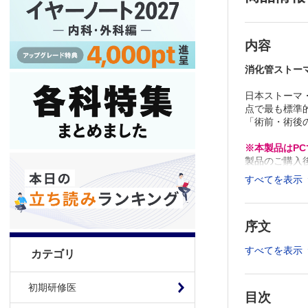
内容
消化管ストー
日本ストーマ
点で最も標準
「術前・術後
※本製品はP
製品のご購入
推奨ブラウザ： Fi
すべてを表示
序文
すべてを表示
カテゴリ
初期研修医
目次