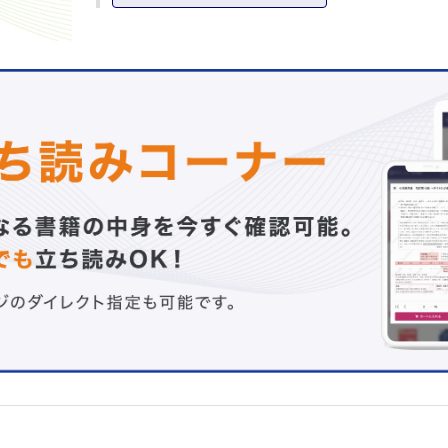
永久的ストーマ
D 機能的な分類：制御性（禁制）vs 非制御性（非禁制）ス
E 開口時期からみたストーマの分類：一次開口ストーマ vs
口ストーマ
II 術前準備
1 術前からの医療者の関わり～術前ケアの重要性と意義～
A 術前ケアとは
B ストーマ造設における術前ケア
C 術前ケアの目的と効果
D 術前ケアの実際
2 術前ケア
A 術前インフォームドコンセント
B 精神的サポートと受容
C 術前腸管前処置
D ストーマサイトマーキングの実際
E 特殊な病態でのストーマサイトマーキング
III 消化管ストーマ造設
1 単孔式ストーマ造設
A 単孔式結腸ストーマ
B 単孔式回腸ストーマ
2 双孔式ストーマ造設
A ループ式回腸ストーマ
B ループ式結腸ストーマ
C エンドループ式ストーマ
D ループエンド式ストーマ