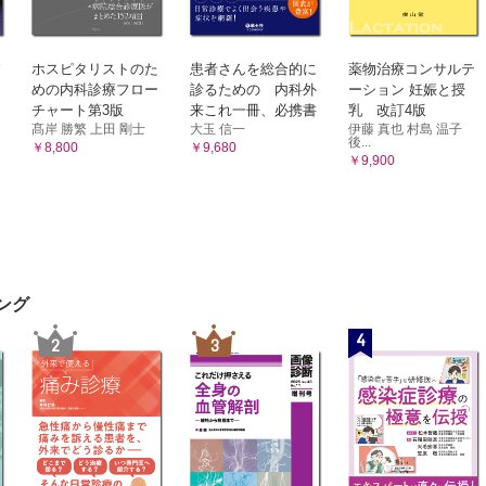
ドレッシングとストーマ袋の交換
どのように観察するか
症が管理困難を招く
ホスピタリストのた
患者さんを総合的に
薬物治療コンサルテ
めの内科診療フロー
診るための 内科外
ーション 妊娠と授
の観察
チャート第3版
来これ一冊、必携書
乳 改訂4版
便の排出
髙岸 勝繁 上田 剛士
大玉 信一
伊藤 真也 村島 温子
後...
縫合部の抜糸
￥8,800
￥9,680
￥9,900
ケアの実際
ストーマケア
具選択
合併症
合併症の定義と分類
ング
合併症の定義
4
2
3
症と晩期合併症
重症度による分類
管理困難
症
粘膜皮膚離開
陥没・陥凹