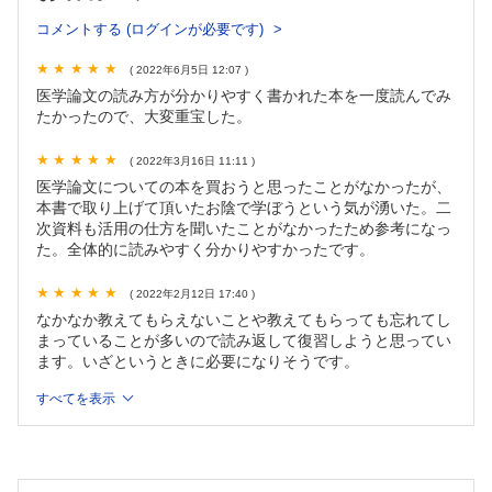
岳
コメントする (ログインが必要です)
病棟コールの対応、おまかせください！ 当直明けの振りかえ
りで力をつける！
( 2022年6月5日 12:07 )
第11回 意識障害に対応しよう／藤野貴久
医学論文の読み方が分かりやすく書かれた本を一度読んでみ
会話を愉しみ，ピースを集める 病歴聴取のコツ
たかったので、大変重宝した。
第3回 メカニズムを突き詰めろ／小松孝行
画像診断ワンポイントレッスンPart3
( 2022年3月16日 11:11 )
第11回 MRIの安全性 ～研修医がMRI検査を依頼するために
医学論文についての本を買おうと思ったことがなかったが、
知っておくべきこと～／樋口智博，扇 和之
本書で取り上げて頂いたお陰で学ぼうという気が湧いた。二
よく使う日常治療薬の正しい使い方
次資料も活用の仕方を聞いたことがなかったため参考になっ
妊娠高血圧症候群の治療薬の考え方，使い方／福井陽介，成
た。全体的に読みやすく分かりやすかったです。
瀨勝彦
リエゾン精神科医が教えます！ しくじりから学ぶ精神科薬の
( 2022年2月12日 17:40 )
使い方
なかなか教えてもらえないことや教えてもらっても忘れてし
Case6 パニック発作／井上真一郎，（コラム）兼久雅之
まっていることが多いので読み返して復習しようと思ってい
こんなにも面白い医学の世界 からだのトリビア教えます
ます。いざというときに必要になりそうです。
第89回 毒の花とナルシスト／中尾篤典
すべてを表示
Dr.ヤンデルの勝手に索引作ります！ 通読できるように作ら
れた医学書の索引を、市原が勝手に作り直して遊びます。
第16回 外来診療で勝手に索引！／市原 真
Step Beyond Resident