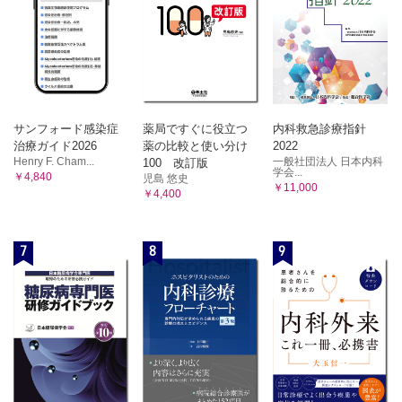
サンフォード感染症
薬局ですぐに役立つ
内科救急診療指針
治療ガイド2026
薬の比較と使い分け
2022
Henry F. Cham...
一般社団法人 日本内科
100 改訂版
学会...
￥4,840
児島 悠史
￥11,000
￥4,400
7
8
9