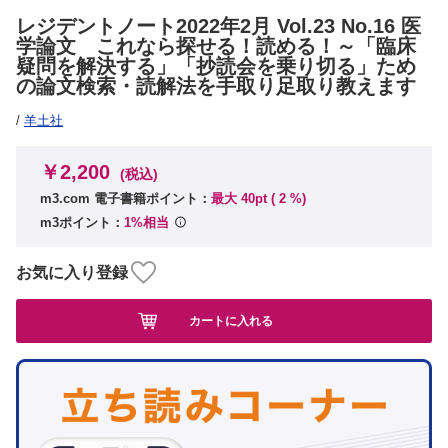
レジデントノート2022年2月 Vol.23 No.16 医
学論文 これなら探せる！読める！～「臨床
疑問を解決する」「抄読会を乗り切る」ため
の論文検索・読解法を手取り足取り教えます
/
羊土社
￥2,200
(税込)
m3.com 電子書籍ポイント：
最大 40pt (
2
%)
m3ポイント：
1%相当
お気に入り登録
カートに入れる