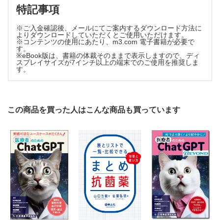
第217回 暑い，熱い，篤い！？～高体温～Part3～薬剤関連
特記事項
の高体温～／林 寛之
対岸の火事、他山の石
※ご入金確認後、メールにてご案内するダウンロード方法に
第245回 プログラマーは話が早い！／中島 伸
よりダウンロードしていただくとご使用いただけます。
※コンテンツの使用にあたり、m3.com 電子書籍が必要で
す。
※eBook版は、書籍の体裁そのままで表示しますので、ディ
スプレイサイズが7インチ以上の端末でのご使用を推奨しま
す。
この商品を買った人はこんな商品も買っています