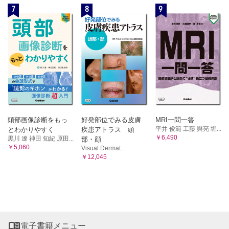
7
8
9
頭部画像診断をもっ
好発部位でみる皮膚
MRI一問一答
平井 俊範 工藤 與亮 堀...
とわかりやすく
疾患アトラス 頭
￥6,490
黒川 遼 神田 知紀 原田...
部・顔
￥5,060
Visual Dermat...
￥12,045

電子書籍メニュー