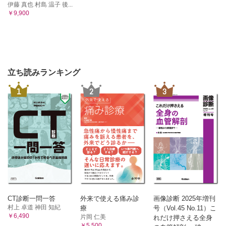
伊藤 真也 村島 温子 後...
￥9,900
立ち読みランキング
1
2
3
CT診断一問一答
外来で使える痛み診
画像診断 2025年増刊
村上 卓道 神田 知紀
療
号（Vol.45 No.11）こ
￥6,490
片岡 仁美
れだけ押さえる全身
￥5,500