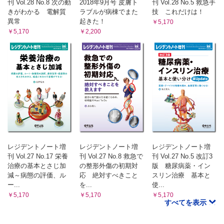
刊 Vol.28 No.8 次の動
2018年9月号 皮膚ト
刊 Vol.28 No.5 救急手
きがわかる 電解質
ラブルが病棟でまた
技 これだけは！
異常
起きた！
￥5,170
￥5,170
￥2,200
レジデントノート増
レジデントノート増
レジデントノート増
刊 Vol.27 No.17 栄養
刊 Vol.27 No.8 救急で
刊 Vol.27 No.5 改訂3
治療の基本とさじ加
の整形外傷の初期対
版 糖尿病薬・イン
減～病態の評価、ル
応 絶対すべきこと
スリン治療 基本と
ー...
を...
使...
￥5,170
￥5,170
￥5,170
すべてを表示