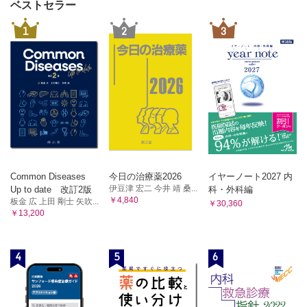
ベストセラー
1
2
3
Common Diseases
今日の治療薬2026
イヤーノート2027 内
伊豆津 宏二 今井 靖 桑...
Up to date 改訂2版
科・外科編
￥4,840
板金 広 上田 剛士 矢吹...
￥30,360
￥13,200
4
5
6