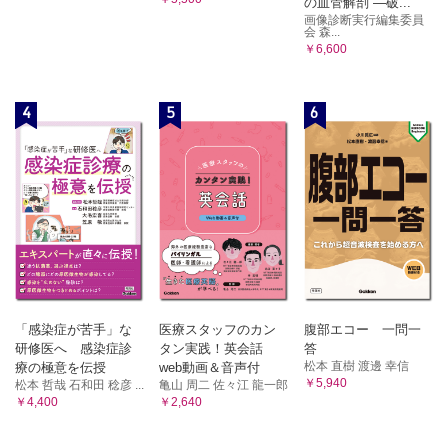
の血管解剖 ―破...
画像診断実行編集委員
会 森...
￥6,600
4
5
6
「感染症が苦手」な
医療スタッフのカン
腹部エコー 一問一
研修医へ 感染症診
タン実践！英会話
答
松本 直樹 渡邊 幸信
療の極意を伝授
web動画＆音声付
￥5,940
松本 哲哉 石和田 稔彦 ...
亀山 周二 佐々江 龍一郎
￥4,400
￥2,640