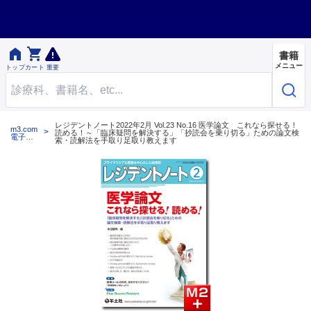


書籍
メニュー
トップ
カート
重要
レジデントノート2022年2月 Vol.23 No.16 医学論文 これなら探せる！
m3.com
読める！～「臨床疑問を解決する」「抄読会を乗り切る」ための論文検
電子書
索・読解法を手取り足取り教えます
籍