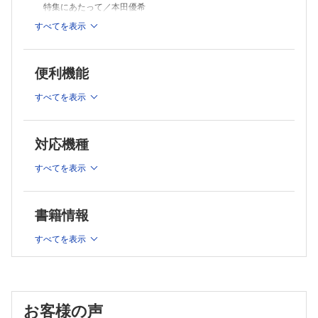
特集にあたって／本田優希
臨床研究論文とは何か，読む価値の高い論文とはどのようなも
すべてを表示
のか／本田優希
読む価値の高い論文の見つけ方：二次資料を活用しよう！～い
きなりPubMed検索は危険！！！／工藤仁隆
便利機能
PubMed検索の勘所／官澤洋平
論文の批判的吟味とは／小野雅敬
すべてを表示
Review articleの読み方① Narrative review／平松由布季
RCTの読み方／小野雅敬
対応機種
Review articleの読み方② Systematic review ～コクランレビュ
ーを読もう／長谷部圭亮，工藤仁隆
すべてを表示
患者へのエビデンスの適用の考え方 ～EBMの最重要ステップ
／酒井達也
論文の探し方・選び方・読み方を身につける／小杉俊介
書籍情報
連載
実践！ 画像診断Q&A―このサインを見落とすな
すべてを表示
突然の血便を主訴に受診した90歳代男性／山内哲司
背部痛，呼吸困難を主訴に来院した50歳代女性／森田智枝，
西村直樹
臨床検査専門医がコッソリ教える…検査のTips！
お客様の声
第59回 RCPCって，いったいどんな学習法なの？／五十嵐