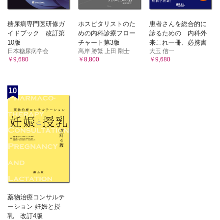
糖尿病専門医研修ガ
ホスピタリストのた
患者さんを総合的に
イドブック 改訂第
めの内科診療フロー
診るための 内科外
10版
チャート第3版
来これ一冊、必携書
日本糖尿病学会
髙岸 勝繁 上田 剛士
大玉 信一
￥9,680
￥8,800
￥9,680
10
薬物治療コンサルテ
ーション 妊娠と授
乳 改訂4版