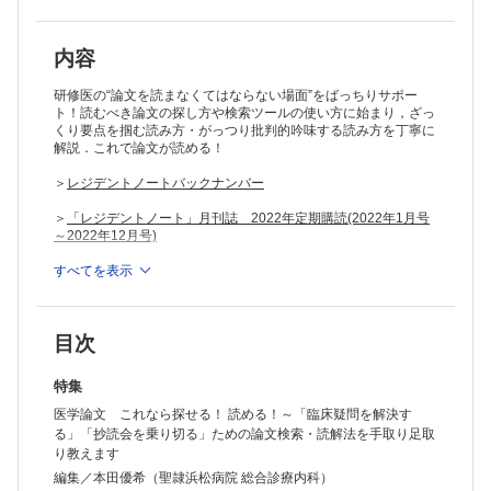
内容
研修医の“論文を読まなくてはならない場面”をばっちりサポー
ト！読むべき論文の探し方や検索ツールの使い方に始まり，ざっ
くり要点を掴む読み方・がっつり批判的吟味する読み方を丁寧に
解説．これで論文が読める！
＞
レジデントノートバックナンバー
＞
「レジデントノート」月刊誌 2022年定期購読(2022年1月号
～2022年12月号)
※本製品はPCでの閲覧も可能です。
すべてを表示
製品のご購入後、「購入済ライセンス一覧」より、オンライン環
境で閲覧可能なPDF版をご覧いただけます。詳細は
こちら
でご確
認ください。
目次
推奨ブラウザ： Firefox 最新版 / Google Chrome 最新版 / Safari
最新版
特集
医学論文 これなら探せる！ 読める！～「臨床疑問を解決す
る」「抄読会を乗り切る」ための論文検索・読解法を手取り足取
り教えます
編集／本田優希（聖隷浜松病院 総合診療内科）