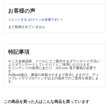
13 歯周病
14 認知症
お客様の声
15 癌
Ⅳ章 症例から考える合併症管理の戦略
コメントする (ログインが必要です)
1 糖尿病性腎症の症例
まだ投稿されていません
2 有痛性神経障害の症例
3 拡張不全の症例
4 NASH・肝硬変合併例
5 起立性低血圧の症例
特記事項
6 高血圧・脂質異常症の合併症例：心血管疾患（CVD）既往あ
り
※ご入金確認後、メールにてご案内するダウンロード方法に
Ⅴ章 付録
よりダウンロードしていただくとご使用いただけます。
※コンテンツの使用にあたり、m3.com 電子書籍が必要で
1 合併症外来
す。
2 埼玉県における糖尿病性腎症重症化予防プログラムの現状と
※eBook版は、書籍の体裁そのままで表示しますので、ディ
スプレイサイズが7インチ以上の端末でのご使用を推奨しま
今後の課題
す。
COLUMN 糖尿病医が知っておくべき透析症例の血糖コントロ
ール
COLUMN 無自覚性低血糖患者の管理
この商品を買った人はこんな商品も買っています
巻末付録糖尿病性合併症に関係する臨床試験一覧