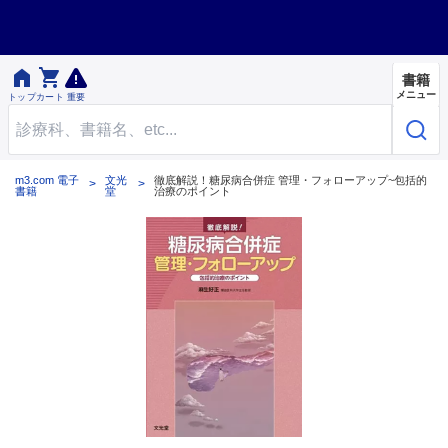


書籍
メニュー
トップ
カート
重要
m3.com 電子
文光
徹底解説！糖尿病合併症 管理・フォローアップ~包括的
書籍
堂
治療のポイント