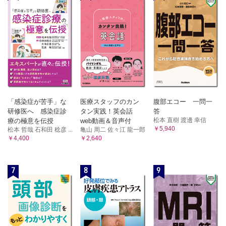
「感染症が苦手」な
医療スタッフのカン
腹部エコー 一問一
研修医へ 感染症診
タン実践！英会話
答
松本 直樹 渡邊 幸信
療の極意を伝授
web動画＆音声付
￥5,940
松本 哲哉 石和田 稔彦 ...
亀山 周二 佐々江 龍一郎
￥4,400
￥2,640
7
8
9