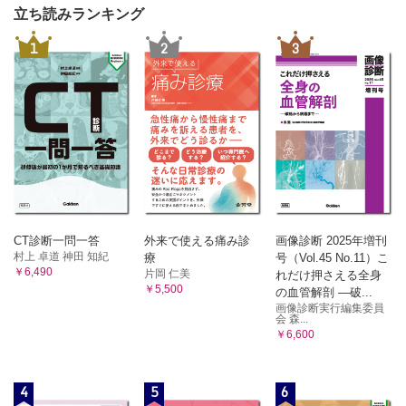
立ち読みランキング
1
2
3
CT診断一問一答
外来で使える痛み診
画像診断 2025年増刊
村上 卓道 神田 知紀
療
号（Vol.45 No.11）こ
￥6,490
片岡 仁美
れだけ押さえる全身
￥5,500
の血管解剖 ―破...
画像診断実行編集委員
会 森...
￥6,600
4
5
6