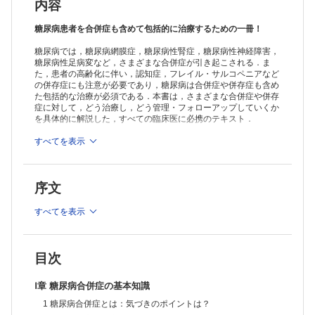
2 糖尿病網膜症
内容
3 糖尿病性末梢神経障害
4 糖尿病性自律神経障害
糖尿病患者を合併症も含めて包括的に治療するための一冊！
5 虚血性心疾患
糖尿病では，糖尿病網膜症，糖尿病性腎症，糖尿病性神経障害，
6 脳血管障害
糖尿病性足病変など，さまざまな合併症が引き起こされる．ま
7 下肢末梢動脈疾患
た，患者の高齢化に伴い，認知症，フレイル・サルコペニアなど
8 心不全
の併存症にも注意が必要であり，糖尿病は合併症や併存症も含め
9 NAFLD
た包括的な治療が必須である．本書は，さまざまな合併症や併存
10 糖尿病性足病変
症に対して，どう治療し，どう管理・フォローアップしていくか
11 骨病変
を具体的に解説した，すべての臨床医に必携のテキスト．
12 フレイル，サルコペニア
13 歯周病
※本製品はPCでの閲覧も可能です。
すべてを表示
製品のご購入後、「購入済ライセンス一覧」より、オンライン環
14 認知症
境で閲覧可能なPDF版をご覧いただけます。詳細は
こちら
でご確
15 癌
認ください。
Ⅳ章 症例から考える合併症管理の戦略
序文
推奨ブラウザ： Firefox 最新版 / Google Chrome 最新版 / Safari
1 糖尿病性腎症の症例
最新版
2 有痛性神経障害の症例
すべてを表示
3 拡張不全の症例
4 NASH・肝硬変合併例
5 起立性低血圧の症例
6 高血圧・脂質異常症の合併症例：心血管疾患（CVD）既往あり
目次
Ⅴ章 付録
1 合併症外来
Ⅰ章 糖尿病合併症の基本知識
2 埼玉県における糖尿病性腎症重症化予防プログラムの現状と今後の課
1 糖尿病合併症とは：気づきのポイントは？
題