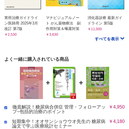
胃癌治療ガイドライ
マナビジュアルノー
消化器診療 最新ガイ
ン医師用 2025年3月
ト がん薬物療法 副
ドライン 第5版
改訂 第7版
作用対策＆曝露対策
￥11,000
￥2,530
￥3,630
すべてを表示
よく一緒に購入されている商品
+
+
徹底解説！糖尿病合併症 管理・フォローアッ
￥4,950
プ~包括的治療のポイント
短期集中！オオサンショウウオ先生の 糖尿病
￥4,180
論文で学ぶ医療統計セミナー