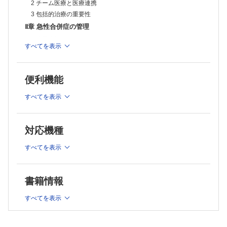
2 チーム医療と医療連携
COLUMN 糖尿病医が知っておくべき透析症例の血糖コントロール
3 包括的治療の重要性
COLUMN 無自覚性低血糖患者の管理
Ⅱ章 急性合併症の管理
巻末付録糖尿病性合併症に関係する臨床試験一覧
1 糖尿病性ケトアシドーシス
すべてを表示
2 高浸透圧高血糖状態
3 乳酸アシドーシス
4 低血糖
便利機能
Ⅲ章 慢性合併症の管理
すべてを表示
1 糖尿病性腎臓病
2 糖尿病網膜症
3 糖尿病性末梢神経障害
対応機種
4 糖尿病性自律神経障害
5 虚血性心疾患
すべてを表示
6 脳血管障害
7 下肢末梢動脈疾患
8 心不全
書籍情報
9 NAFLD
すべてを表示
10 糖尿病性足病変
11 骨病変
12 フレイル，サルコペニア