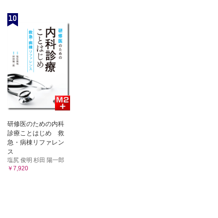
10
研修医のための内科
診療ことはじめ 救
急・病棟リファレン
ス
塩尻 俊明 杉田 陽一郎
￥7,920