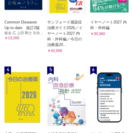
Common Diseases
サンフォード感染症
イヤーノート2027 内
Up to date 改訂2版
治療ガイド2026／イ
科・外科編
板金 広 上田 剛士 矢吹...
ヤーノート2027 内
￥30,360
￥13,200
科・外科編／今日の
治療薬20...
￥42,556
4
5
6