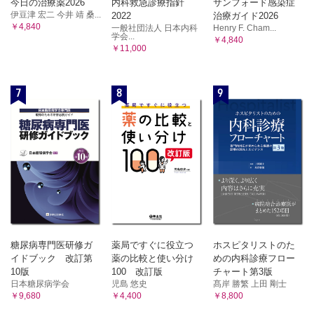
今日の治療薬2026
内科救急診療指針
サンフォード感染症
伊豆津 宏二 今井 靖 桑...
2022
治療ガイド2026
￥4,840
一般社団法人 日本内科
Henry F. Cham...
学会...
￥4,840
￥11,000
7
8
9
糖尿病専門医研修ガ
薬局ですぐに役立つ
ホスピタリストのた
イドブック 改訂第
薬の比較と使い分け
めの内科診療フロー
10版
100 改訂版
チャート第3版
日本糖尿病学会
児島 悠史
髙岸 勝繁 上田 剛士
￥9,680
￥4,400
￥8,800