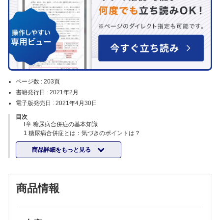
ページ数 :
203頁
書籍発行日 :
2021年2月
電子版発売日 :
2021年4月30日
目次
Ⅰ章 糖尿病合併症の基本知識
1 糖尿病合併症とは：気づきのポイントは？
2 チーム医療と医療連携
商品詳細をもっと見る
3 包括的治療の重要性
Ⅱ章 急性合併症の管理
1 糖尿病性ケトアシドーシス
2 高浸透圧高血糖状態
商品情報
3 乳酸アシドーシス
4 低血糖
Ⅲ章 慢性合併症の管理
1 糖尿病性腎臓病