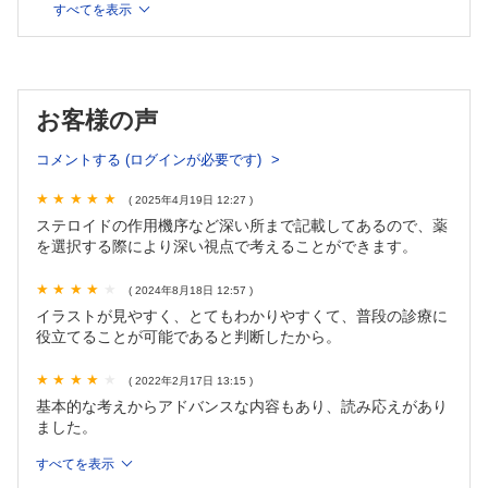
2. ステロイドの種類と副作用
すべてを表示
3. 副作用は「時系列ごとに覚える」が吉
4. ベースラインのスクリーニング
2. 感染症対策/村中清春
1. 感染症予防
お客様の声
2. 活動性感染症への対応
3. 骨粗しょう症・骨壊死/小澤廣記
コメントする (ログインが必要です)
1. GIOP
2. 骨壊死
( 2025年4月19日 12:27 )
4. 消化器症状 ステロイド使用患者では消化器のこれに気をつ
ステロイドの作用機序など深い所まで記載してあるので、薬
けよう/福井 翔
を選択する際により深い視点で考えることができます。
1. ステロイド使用患者で考えるべき消化器合併症の全体像
2. ステロイドと消化性潰瘍
( 2024年8月18日 12:57 )
3. 消化管カンジダ症
イラストが見やすく、とてもわかりやすくて、普段の診療に
◦ Advanced Lecture：ステロイドと急性膵炎
役立てることが可能であると判断したから。
5. 血糖／血圧／脂質管理/土師陽一郎
1. ステロイドによる高血糖について
( 2022年2月17日 13:15 )
◦ Advanced Lecture：インスリンの投与量
基本的な考えからアドバンスな内容もあり、読み応えがあり
ました。
2. ステロイドによる高血圧について
3. ステロイドによる脂質異常症について
すべてを表示
6. 精神症状（不眠・うつ・躁）/下郡 佳