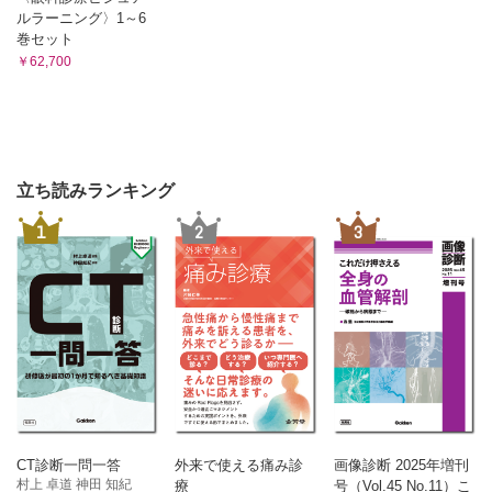
ルラーニング〉1～6
巻セット
￥62,700
立ち読みランキング
1
2
3
CT診断一問一答
外来で使える痛み診
画像診断 2025年増刊
村上 卓道 神田 知紀
療
号（Vol.45 No.11）こ