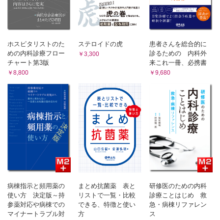
とは？
2. ステロイドの副作用を最小限にするための生活指導とは？
第3章 研修医が知っておきたい疾患別ステロイドの使い方
【膠原病領域】
ホスピタリストのた
ステロイドの虎
患者さんを総合的に
1. 関節炎（結晶性／関節リウマチ）/六反田 諒
めの内科診療フロー
診るための 内科外
￥3,300
1. 関節炎の鑑別
チャート第3版
来これ一冊、必携書
2. CPPD症における開始量・減量
￥8,800
￥9,680
3. 痛風における開始量・減量
4. 経過の診かた
◦ Advanced Lecture：関節リウマチにおけるステロイド
【アレルギー領域】
2. アナフィラキシー/陶山恭博
1. アナフィラキシーを疑う
2. 初期対応
3. アナフィラキシーとステロイド
3. 薬疹/伊藤裕司
1. 薬疹とは
病棟指示と頻用薬の
まとめ抗菌薬 表と
研修医のための内科
2. 薬疹を疑い，診断するポイント
使い方 決定版～持
リストで一覧・比較
診療ことはじめ 救
3. 薬疹に対するステロイド治療のメリット
参薬対応や病棟での
できる、特徴と使い
急・病棟リファレン
4. どのタイミングで，どの量で開始するか
マイナートラブル対
方
ス