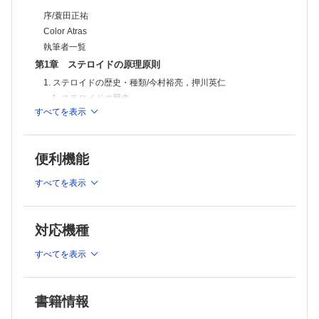
序/蓑田正祐
Color Atras
執筆者一覧
第1章 ステロイドの原理原則
1. ステロイドの歴史・種類/今村裕亮，押川英仁
1. ステロイドの歴史
すべてを表示
2. ステロイドの種類
2. ステロイドの薬物動態（代謝・相互作用・半減期など）/鈴
木翔太郎
便利機能
1. ステロイドの種類
2. 合成ステロイドの薬物動態学
すべてを表示
3. 合成ステロイドの剤形別による薬物動態の違い
4. 合成ステロイドの薬物相互作用
3. ステロイドの作用機序・量/浅野貴大
対応機種
1. グルココルチコイドの作用機序
2. グルココルチコイドの用量と種類による違い
すべてを表示
第2章 ステロイドに関するトラブル対応
1. 総論：よくある副作用・行うべきスクリーニング/須田万勢
書籍情報
1. ステロイドの投与方法と副作用