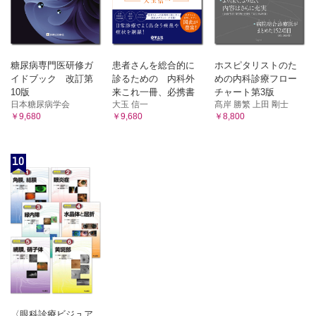
糖尿病専門医研修ガ
患者さんを総合的に
ホスピタリストのた
イドブック 改訂第
診るための 内科外
めの内科診療フロー
10版
来これ一冊、必携書
チャート第3版
日本糖尿病学会
大玉 信一
髙岸 勝繁 上田 剛士
￥9,680
￥9,680
￥8,800
10
〈眼科診療ビジュア