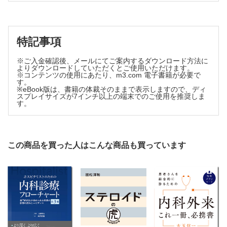
1. 症状
2. 頻度
3. リスクファクター
4. 治療
特記事項
5. マネジメント
※ご入金確認後、メールにてご案内するダウンロード方法に
7. 救急外来受診時対応・入院／周術期管理（副腎不全）/滝澤
よりダウンロードしていただくとご使用いただけます。
直歩
※コンテンツの使用にあたり、m3.com 電子書籍が必要で
1. ステロイド内服患者における副腎不全
す。
※eBook版は、書籍の体裁そのままで表示しますので、ディ
2. 副腎不全をいつ疑い，どうアプローチするか
スプレイサイズが7インチ以上の端末でのご使用を推奨しま
す。
3. 続発性副腎不全の治療
4. 周術期管理（整形外科手術・外科手術）
◦ Advanced Lecture：1. グルココルチコイドと水吸収ホルモ
ン（ADH）の関係
この商品を買った人はこんな商品も買っています
2. 甲状腺機能低下症の合併時の注意点
8. 妊娠と授乳/德永健一郎
1. 妊娠中のステロイド
2. 授乳中のステロイド
◦ Advanced Lecture：妊婦，胎児の視床下部-下垂体- 副腎機
能抑制
9. 患者さんへの説明/須田万勢
1. ステロイド開始時の「PNP サンドイッチ法」による説明