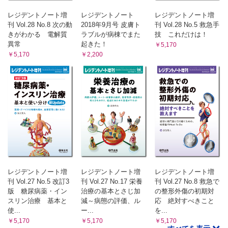
レジデントノート増
レジデントノート
レジデントノート増
刊 Vol.28 No.8 次の動
2018年9月号 皮膚ト
刊 Vol.28 No.5 救急手
きがわかる 電解質
ラブルが病棟でまた
技 これだけは！
異常
起きた！
￥5,170
￥5,170
￥2,200
レジデントノート増
レジデントノート増
レジデントノート増
刊 Vol.27 No.5 改訂3
刊 Vol.27 No.17 栄養
刊 Vol.27 No.8 救急で
版 糖尿病薬・イン
治療の基本とさじ加
の整形外傷の初期対
スリン治療 基本と
減～病態の評価、ル
応 絶対すべきこと
使...
ー...
を...
￥5,170
￥5,170
￥5,170