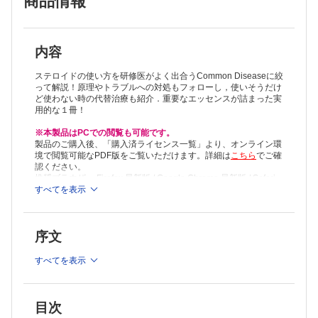
商品情報
内容
ステロイドの使い方を研修医がよく出合うCommon Diseaseに絞
って解説！原理やトラブルへの対処もフォローし，使いそうだけ
ど使わない時の代替治療も紹介．重要なエッセンスが詰まった実
用的な１冊！
※本製品はPCでの閲覧も可能です。
製品のご購入後、「購入済ライセンス一覧」より、オンライン環
境で閲覧可能なPDF版をご覧いただけます。詳細は
こちら
でご確
認ください。
推奨ブラウザ： Firefox 最新版 / Google Chrome 最新版 / Safari
最新版
すべてを表示
序文
すべてを表示
目次