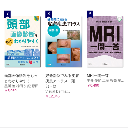
7
8
9
頭部画像診断をもっ
好発部位でみる皮膚
MRI一問一答
平井 俊範 工藤 與亮 堀...
とわかりやすく
疾患アトラス 頭
￥6,490
黒川 遼 神田 知紀 原田...
部・顔
￥5,060
Visual Dermat...
￥12,045