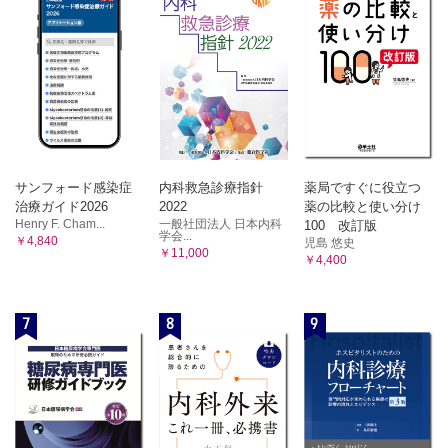
サンフォード感染症
内科救急診療指針
薬局ですぐに役立つ
治療ガイド2026
2022
薬の比較と使い分け
Henry F. Cham...
一般社団法人 日本内科
100 改訂版
学会...
￥4,840
児島 悠史
￥11,000
￥4,400
7
8
9