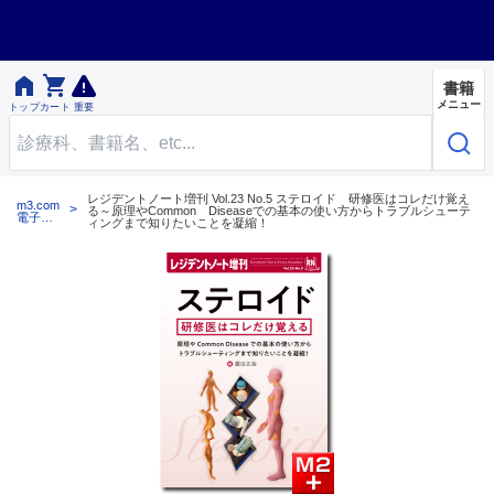


書籍
メニュー
トップ
カート
重要
レジデントノート増刊 Vol.23 No.5 ステロイド 研修医はコレだけ覚え
m3.com
る～原理やCommon Diseaseでの基本の使い方からトラブルシューテ
電子書
ィングまで知りたいことを凝縮！
籍