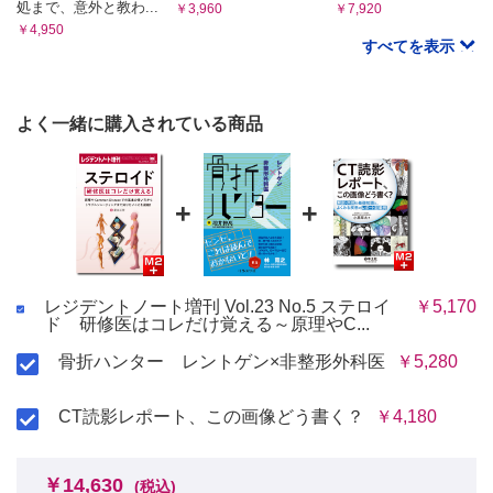
処まで、意外と教わ...
5. 開始した後にどのように減量・中止するか
￥3,960
￥7,920
￥4,950
6. 薬疹治療の最重要はステロイドではない
すべてを表示
【感染症領域】
4. 髄膜炎とステロイド/宮里悠佑
1. ステロイドが有効とされている感染症
よく一緒に購入されている商品
5. 敗血症と敗血症性ショック/神宮司成弘
1. 敗血症性ショックでのステロイド投与
◦ Advanced Lecture：敗血症性ショックでのステロイドの適
切な投与タイミングは？
+
+
2. 敗血症でのステロイド投与
【呼吸器領域】
6. 気管支喘息（アスピリン喘息）/谷 直樹
1. 気管支喘息の診断
レジデントノート増刊 Vol.23 No.5 ステロイ
￥5,170
2. 気管支喘息増悪（発作）の治療
ド 研修医はコレだけ覚える～原理やC...
3. 気管支喘息の長期管理薬
骨折ハンター レントゲン×非整形外科医
￥5,280
4. 退院後のフォローアップ
◦ Advanced Lecture：吸入補助具について
7. COPD増悪/永井達也，中島 啓
CT読影レポート、この画像どう書く？
￥4,180
1. ステロイドの開始量
2. 経過の診かた
￥14,630
(税込)
3. 減量のしかた