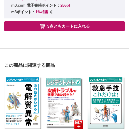
◦ Advanced Lecture：COPD増悪における好酸球数とステロ
m3.com 電子書籍ポイント：
266pt
イドの必要性
m3ポイント：
1%相当
8. ARDSとCOVID-19肺炎/伊藤 浩
1. ARDS
3点ともカートに入れる
2. COVID-19
【皮膚科疾患〜軟膏の使い方〜】
9. アトピー性皮膚炎/林 雄二郎
1. ステロイド外用薬の分類
2. ステロイド外用薬の選択
3. 投与方法
この商品に関連する商品
4. 副作用
5. 代替薬
● 索引