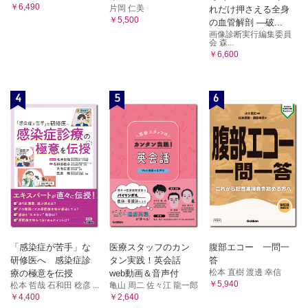
￥6,490
片岡 仁美
れだけ押さえる全身
￥5,500
の血管解剖 ―破...
画像診断実行編集委員
会 森...
￥6,600
4
5
6
「感染症が苦手」な
医療スタッフのカン
腹部エコー 一問一
研修医へ 感染症診
タン実践！英会話
答
松本 直樹 渡邊 幸信
療の極意を伝授
web動画＆音声付
￥5,940
松本 哲哉 石和田 稔彦 ...
亀山 周二 佐々江 龍一郎
￥4,400
￥2,640