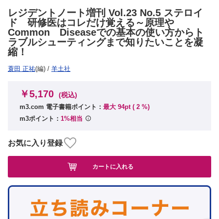
レジデントノート増刊 Vol.23 No.5 ステロイ
ド 研修医はコレだけ覚える～原理や
Common Diseaseでの基本の使い方からト
ラブルシューティングまで知りたいことを凝
縮！
蓑田 正祐
(編)
/
羊土社
￥5,170
(税込)
m3.com 電子書籍ポイント：
最大 94pt (
2
%)
m3ポイント：
1%相当
お気に入り登録
カートに入れる