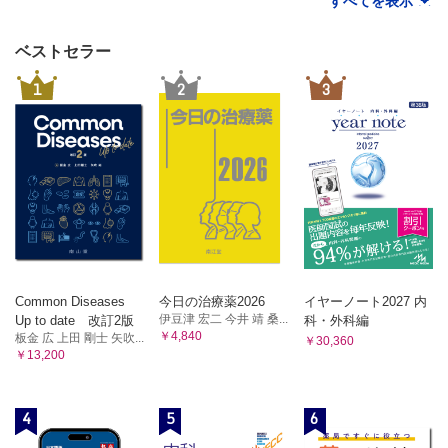
すべてを表示
ベストセラー
1
2
3
Common Diseases
今日の治療薬2026
イヤーノート2027 内
伊豆津 宏二 今井 靖 桑...
Up to date 改訂2版
科・外科編
￥4,840
板金 広 上田 剛士 矢吹...
￥30,360
￥13,200
4
5
6