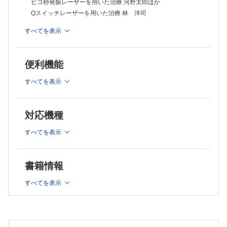
ピコ秒発振レーザーを用いた治療 河野太郎ほか
Qスイッチレーザーを用いた治療 林 洋司
炭酸ガスレーザーを用いた治療 山本光宏ほか
すべてを表示
培養表皮移植による治療 大島秀男ほか
外科的治療 上 敏明
連載
便利機能
連載：形成外科NEXT─次世代の本音─
すべてを表示
臨床研究で世界を変える 櫻庭 実
連載：教室だより北～南
(26)大阪医科大学 形成外科学教室 塗 隆志
対応機種
原著
美容外科における3Dモデルの活用法 田中宏典ほか
すべてを表示
肋骨肋軟骨移植による手指PIP関節面全置換術における問題点
と改良 小平 聡ほか
経験
書籍情報
低フルエンスQ-switched Nd:YAGレーザー治療（レーザートー
すべてを表示
ニング）による肝斑増悪症例に対する治療経験 葛西健一郎
症例
大腿ヘルニア嵌頓後壊死性筋膜炎に対し薄筋弁を用いて治療し
た1例 大崎健夫ほか