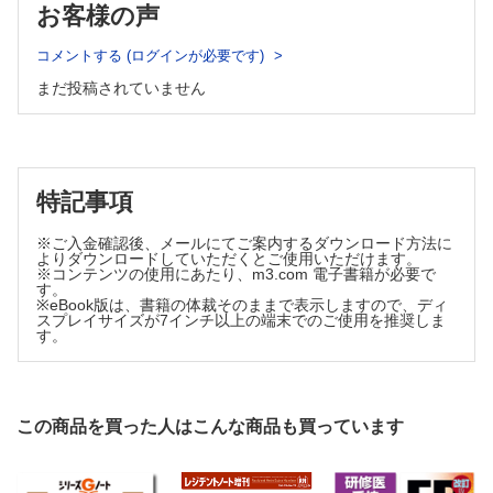
工夫
お客様の声
耳輪部皮膚欠損創に局所陰圧閉鎖療法を行う際の一工夫 辻本
賢樹ほか
コメントする (ログインが必要です)
まだ投稿されていません
特記事項
※ご入金確認後、メールにてご案内するダウンロード方法に
よりダウンロードしていただくとご使用いただけます。
※コンテンツの使用にあたり、m3.com 電子書籍が必要で
す。
※eBook版は、書籍の体裁そのままで表示しますので、ディ
スプレイサイズが7インチ以上の端末でのご使用を推奨しま
す。
この商品を買った人はこんな商品も買っています