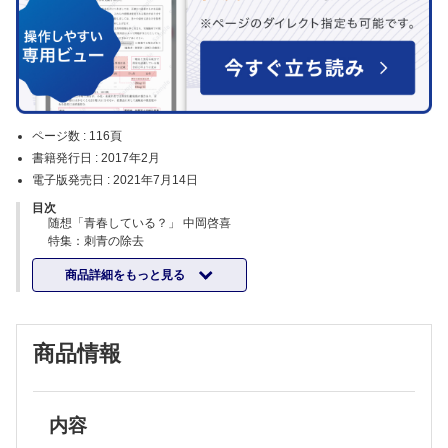
ページ数 :
116頁
書籍発行日 :
2017年2月
電子版発売日 :
2021年7月14日
目次
随想「青春している？」 中岡啓喜
特集：刺青の除去
企画にあたって 川上重彦
商品詳細をもっと見る
ピコ秒発振レーザーを用いた治療 河野太郎ほか
Qスイッチレーザーを用いた治療 林 洋司
炭酸ガスレーザーを用いた治療 山本光宏ほか
培養表皮移植による治療 大島秀男ほか
商品情報
外科的治療 上 敏明
連載
連載：形成外科NEXT─次世代の本音─
臨床研究で世界を変える 櫻庭 実
連載：教室だより北～南
内容
(26)大阪医科大学 形成外科学教室 塗 隆志