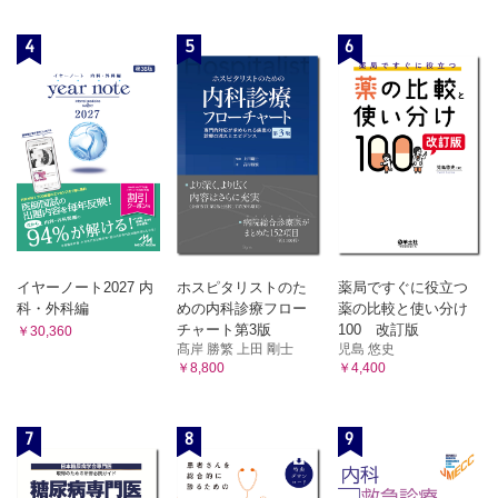
4
5
6
イヤーノート2027 内
ホスピタリストのた
薬局ですぐに役立つ
科・外科編
めの内科診療フロー
薬の比較と使い分け
チャート第3版
100 改訂版
￥30,360
髙岸 勝繁 上田 剛士
児島 悠史
￥8,800
￥4,400
7
8
9