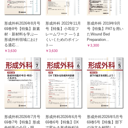
形成外科2026年8月号
形成外科 2022年11月
形成外科 2019年9月
69巻8号【特集】新素
号【特集】小耳症フ
号【特集】PATを用い
材・新材料を学ぶ—
レームワーク ―うま
たWound Bed
形成外科領域におけ
くいくためのポイン
Preparation...
る適応...
ト―
￥3,300
￥3,630
￥3,630
形成外科2026年7月号
形成外科2026年6月号
形成外科2026年5月号
69巻7号【特集】形成
69巻6号【特集】DX
69巻5号【特集】部下
外科医の今日・明
で変わる形成外科診
の論文を校閲しよ