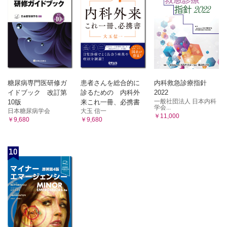
糖尿病専門医研修ガ
患者さんを総合的に
内科救急診療指針
イドブック 改訂第
診るための 内科外
2022
一般社団法人 日本内科
10版
来これ一冊、必携書
学会...
日本糖尿病学会
大玉 信一
￥11,000
￥9,680
￥9,680
10