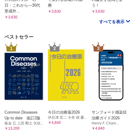
日・これから―30代
療
う！
形成外...
￥3,630
￥3,630
￥3,630
すべてを表示
ベストセラー
1
2
3
Common Diseases
今日の治療薬2026
サンフォード感染症
伊豆津 宏二 今井 靖 桑...
Up to date 改訂2版
治療ガイド2026
￥4,840
板金 広 上田 剛士 矢吹...
Henry F. Cham...
￥13,200
￥4,840