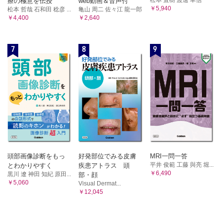
療の極意を伝授
web動画＆音声付
￥5,940
松本 哲哉 石和田 稔彦 ...
亀山 周二 佐々江 龍一郎
￥4,400
￥2,640
7
8
9
頭部画像診断をもっ
好発部位でみる皮膚
MRI一問一答
平井 俊範 工藤 與亮 堀...
とわかりやすく
疾患アトラス 頭
￥6,490
黒川 遼 神田 知紀 原田...
部・顔
￥5,060
Visual Dermat...
￥12,045