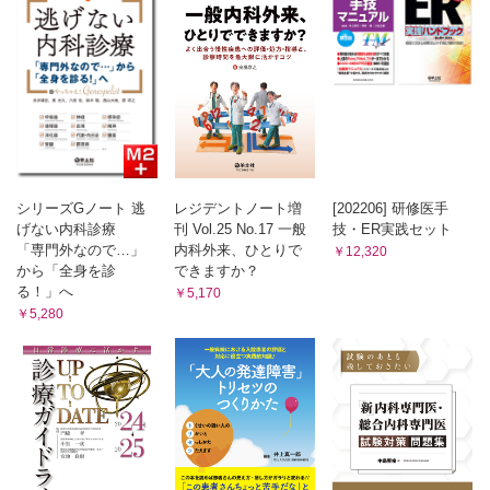
シリーズGノート 逃
レジデントノート増
[202206] 研修医手
げない内科診療
刊 Vol.25 No.17 一般
技・ER実践セット
「専門外なので…」
内科外来、ひとりで
￥12,320
から「全身を診
できますか？
る！」へ
￥5,170
￥5,280