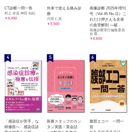
CT診断一問一答
外来で使える痛み診
画像診断 2025年増刊
村上 卓道 神田 知紀
療
号（Vol.45 No.11）こ
￥6,490
片岡 仁美
れだけ押さえる全身
￥5,500
の血管解剖 ―破...
画像診断実行編集委員
会 森...
￥6,600
4
5
6
「感染症が苦手」な
医療スタッフのカン
腹部エコー 一問一
研修医へ 感染症診
タン実践！英会話
答
松本 直樹 渡邊 幸信