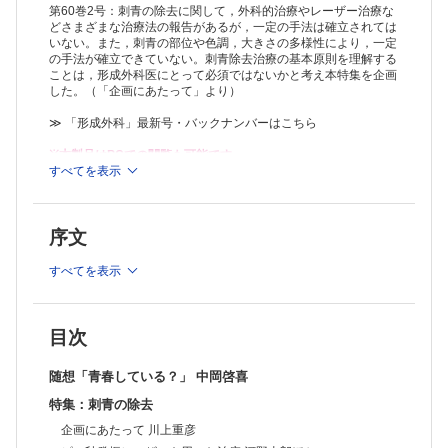
原著
第60巻2号：刺青の除去に関して，外科的治療やレーザー治療な
美容外科における3Dモデルの活用法 田中宏典ほか
どさまざまな治療法の報告があるが，一定の手法は確立されては
いない。また，刺青の部位や色調，大きさの多様性により，一定
肋骨肋軟骨移植による手指PIP関節面全置換術における問題点と改良 小
の手法が確立できていない。刺青除去治療の基本原則を理解する
平 聡ほか
ことは，形成外科医にとって必須ではないかと考え本特集を企画
経験
した。（「企画にあたって」より）
低フルエンスQ-switched Nd:YAGレーザー治療（レーザートーニング）
による肝斑増悪症例に対する治療経験 葛西健一郎
≫ 「形成外科」最新号・バックナンバーはこちら
症例
大腿ヘルニア嵌頓後壊死性筋膜炎に対し薄筋弁を用いて治療した1例 大
※本製品はPCでの閲覧も可能です。
崎健夫ほか
製品のご購入後、「購入済ライセンス一覧」より、オンライン環
すべてを表示
境で閲覧可能なPDF版をご覧いただけます。詳細は
こちら
でご確
工夫
認ください。
耳輪部皮膚欠損創に局所陰圧閉鎖療法を行う際の一工夫 辻本賢樹ほか
推奨ブラウザ： Firefox 最新版 / Google Chrome 最新版 / Safari
序文
最新版
すべてを表示
目次
随想「青春している？」 中岡啓喜
特集：刺青の除去
企画にあたって 川上重彦