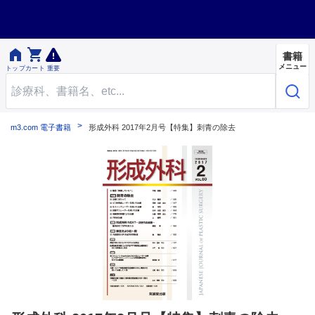


書籍
メニュー
トップ
カート
重要
m3.com 電子書籍
形成外科 2017年2月号【特集】刺青の除去