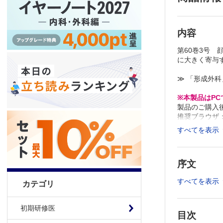
内容
第60巻3号
に大きく寄与
≫ 「形成外
※本製品はP
製品のご購入
推奨ブラウザ： Fi
すべてを表示
序文
すべてを表示
カテゴリ
初期研修医
目次