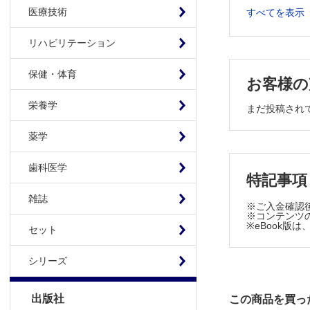
医療技術
すべてを表示
原著
ブレスト・
リハビリテーション
世界最小径
症例
保健・体育
お客様の
Szilag
栄養学
工夫
まだ投稿され
新しい指ブ
薬学
歯科医学
特記事項
雑誌
※ご入金確認
※コンテンツの
※eBook
セット
シリーズ
出版社
この商品を買っ