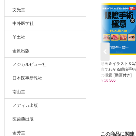
文光堂
中外医学社
羊土社
金原出版
動画＆イラスト＆写
メジカルビュー社
真でわかる眼瞼手術
の極意 [動画付き]
日本医事新報社
￥16,500
南山堂
メディカ出版
医歯薬出版
金芳堂
この商品に関連