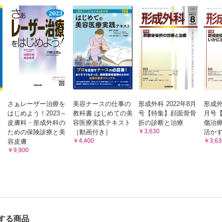
さぁレーザー治療を
美容ナースの仕事の
形成外科 2022年8月
形成外科
はじめよう！2023～
教科書 はじめての美
号【特集】顔面骨骨
月号
皮膚科・形成外科の
容医療実践テキスト
折の診断と治療
傷治
￥3,630
ための保険診療と美
［動画付き］
活か
￥4,400
￥3,63
容皮膚
￥9,900
する商品