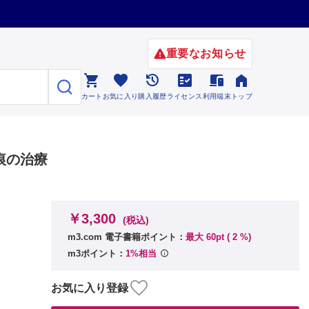
重要なお知らせ






カート
お気に入り
購入履歴
ライセンス
利用端末
トップ
痕の治療
￥3,300
(税込)
m3.com 電子書籍ポイント：
最大 60pt (
2
%)
m3ポイント：
1%相当
お気に入り登録