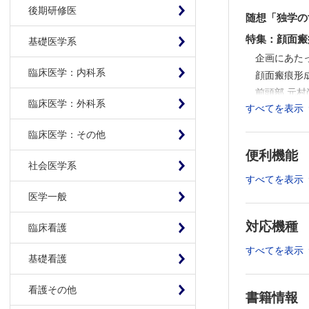
後期研修医
随想「独学の
特集：顔面瘢
基礎医学系
企画にあた
臨床医学：内科系
顔面瘢痕形
前頭部 元村
臨床医学：外科系
すべてを表示
眼瞼部 林 
頬 部 漆舘
臨床医学：その他
口唇部（鼻
便利機能
鼻部（鼻根
社会医学系
レーザー治
すべてを表示
医学一般
連載
連載：形成外科
対応機種
臨床看護
韓国形成外科
すべてを表示
連載：形成外
基礎看護
形成外科医
連載：教室
看護その他
書籍情報
(27)獨協