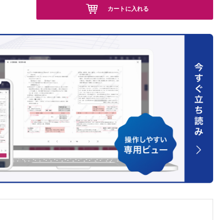
カートに入れる
川兼輔
科の先生
ほか
ラットモ
治療した