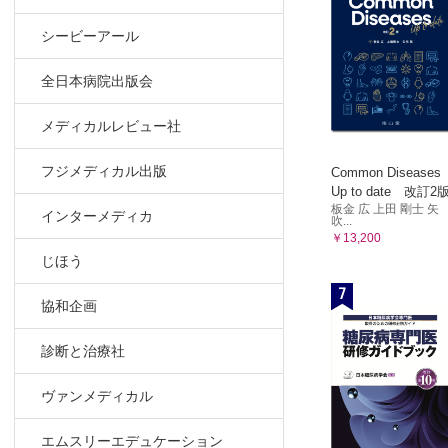
シービーアール
全日本病院出版会
メディカルレビュー社
フジメディカル出版
Common Diseases
Up to date 改訂2
板金 広 上田 剛士 矢
インターメディカ
吹...
￥13,200
じほう
7
協和企画
診断と治療社
ヴァンメディカル
エムスリーエデュケーション