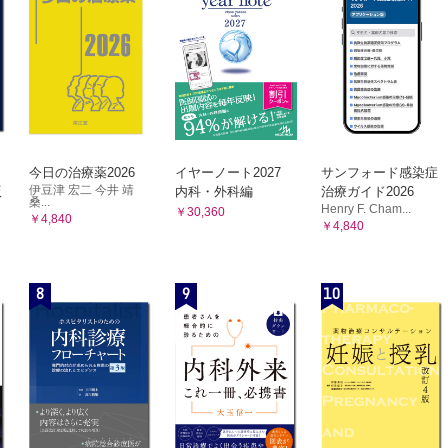
今日の治療薬2026
イヤーノート2027
サンフォード感染症
伊豆津 宏二 今井 靖
版
内科・外科編
治療ガイド2026
桑...
Henry F. Cham...
￥30,360
￥4,840
￥4,840
8
9
10