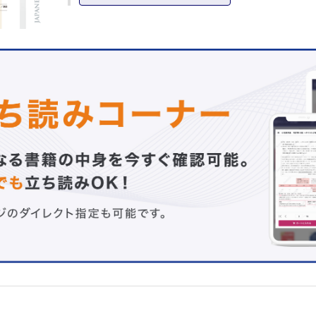
前頭部 元村尚嗣ほか
眼瞼部 林 礼人ほか
頬 部 漆舘聡志ほか
口唇部（鼻唇溝部を除く） 杠 俊介
鼻部（鼻根部を含む） 親松 宏ほか
レーザー治療 大城貴史ほか
連載
連載：形成外科Topics！
韓国形成外科学会創立50周年記念学術集会とMOU締結 清
連載：形成外科NEXT─次世代の本音─
形成外科医の基礎と臨床のバランスについて─若手形成外
へ，そんなに若くもない自分が今，思うこと─ 宇田宏一
連載：教室だより北～南
(27)獨協医科大学 形成外科学教室 福田憲翁
原著
ブレスト・エキスパンダー挿入時の最適な折り方 冨田祥一
世界最小径人工血管（マイクロバイオチューブ）の開発─
デルでの完全6カ月開存─ 石井大造ほか
症例
Szilagyi III度感染を伴う術後リンパ漏を陰圧閉鎖療法にて
1例 會沢哲士ほか
工夫
新しい指ブロックの試み 福冨阿沙子ほか