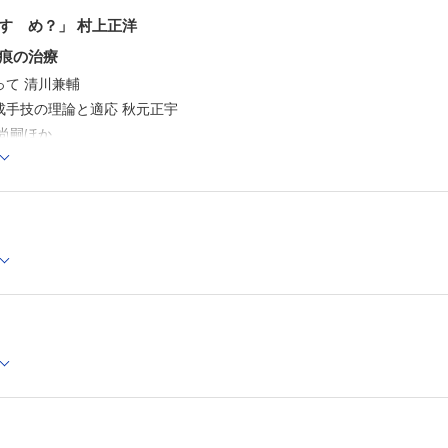
すゝめ？」 村上正洋
痕の治療
って 清川兼輔
成手技の理論と適応 秋元正宇
尚嗣ほか
礼人ほか
聡志ほか
唇溝部を除く） 杠 俊介
部を含む） 親松 宏ほか
療 大城貴史ほか
Topics！
学会創立50周年記念学術集会とMOU締結 清川兼輔
科NEXT─次世代の本音─
の基礎と臨床のバランスについて─若手形成外科の先生へ，そんなに若く
だより北～南
医科大学 形成外科学教室 福田憲翁