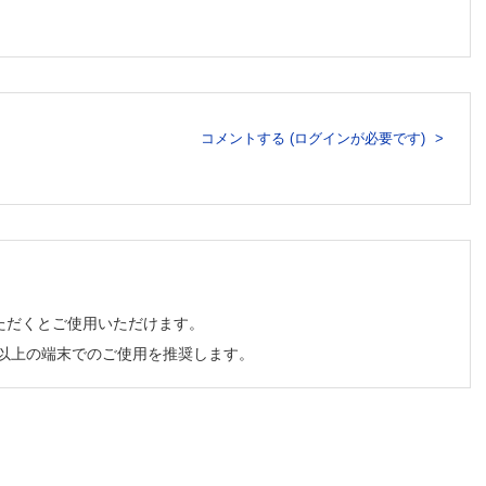
月開存─ 石井大造ほか
コメントする (ログインが必要です)
ただくとご使用いただけます。
チ以上の端末でのご使用を推奨します。