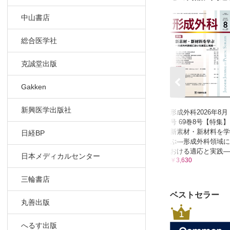
中山書店
総合医学社
克誠堂出版
Gakken
新興医学出版社
形成外科2026年8月
号 69巻8号【特集】
新素材・新材料を学
日経BP
ぶ—形成外科領域に
おける適応と実践―
日本メディカルセンター
￥3,630
三輪書店
ベストセラー
丸善出版
1
へるす出版