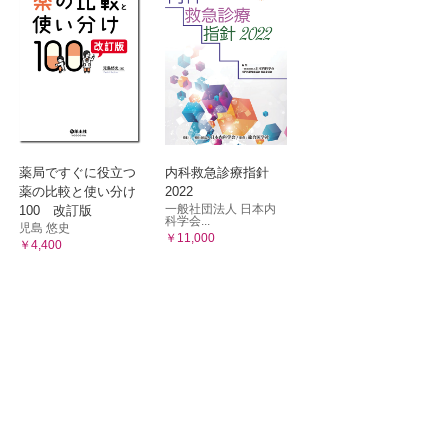
薬局ですぐに役立つ
内科救急診療指針
薬の比較と使い分け
2022
一般社団法人 日本内
100 改訂版
科学会...
児島 悠史
￥11,000
￥4,400