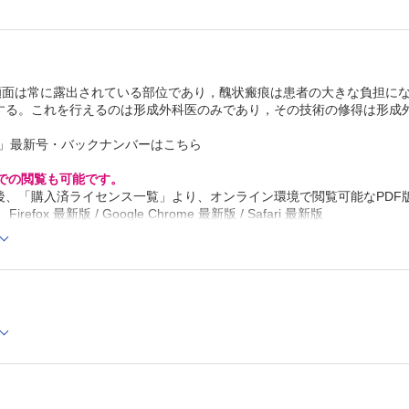
 顔面は常に露出されている部位であり，醜状瘢痕は患者の大きな負担に
する。これを行えるのは形成外科医のみであり，その技術の修得は形成
科」最新号・バックナンバーはこちら
Cでの閲覧も可能です。
後、「購入済ライセンス一覧」より、オンライン環境で閲覧可能なPDF
refox 最新版 / Google Chrome 最新版 / Safari 最新版