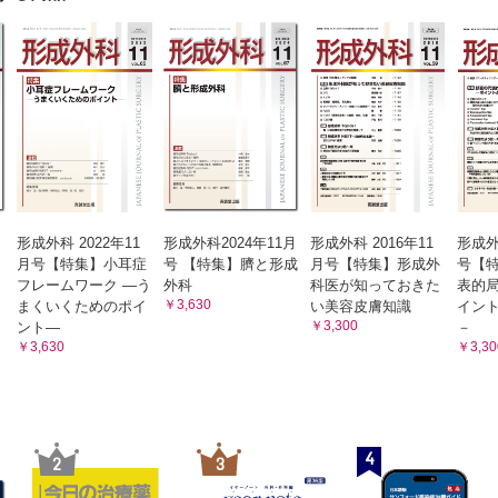
形成外科 2022年11
形成外科2024年11月
形成外科 2016年11
形成外
月号【特集】小耳症
号 【特集】臍と形成
月号【特集】形成外
号【
フレームワーク ―う
外科
科医が知っておきた
表的
￥3,630
まくいくためのポイ
い美容皮膚知識
イン
￥3,300
ント―
－
￥3,630
￥3,30
4
2
3