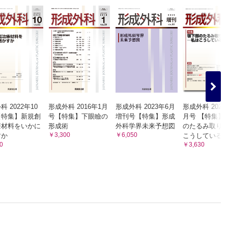
 2022年10
形成外科 2016年1月
形成外科 2023年6月
形成外科 2023
【特集】新規創
号【特集】下眼瞼の
増刊号【特集】形成
月号 【特集】
療材料をいかに
形成術
外科学界未来予想図
のたるみ取り
￥3,300
￥6,050
すか
こうしている
0
￥3,630