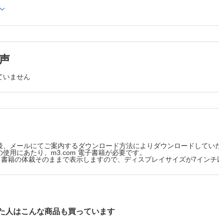
エキスパンダー挿入時の最適な折り方 冨田祥一ほか
人工血管（マイクロバイオチューブ）の開発─ラットモデルでの完全6カ
声
yi III度感染を伴う術後リンパ漏を陰圧閉鎖療法にて治療した1例 會沢哲士ほか
ていません
ロックの試み 福冨阿沙子ほか
後、メールにてご案内するダウンロード方法によりダウンロードしてい
使用にあたり、m3.com 電子書籍が必要です。
版は、書籍の体裁そのままで表示しますので、ディスプレイサイズが7イン
た人はこんな商品も買っています