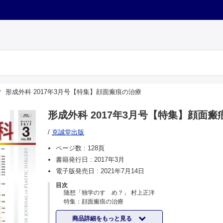
形成外科 2017年3月号【特集】顔面瘢痕の治療
形成外科 2017年3月号【特集】顔面瘢
/
克誠堂出版
ページ数 :
128頁
書籍発行日 :
2017年3月
電子版発売日 :
2021年7月14日
目次
随想「独学のすゝめ？」 村上正洋
特集：顔面瘢痕の治療
企画にあたって 清川兼輔
商品詳細をもっと見る
顔面瘢痕形成手技の理論と適応 秋元正宇