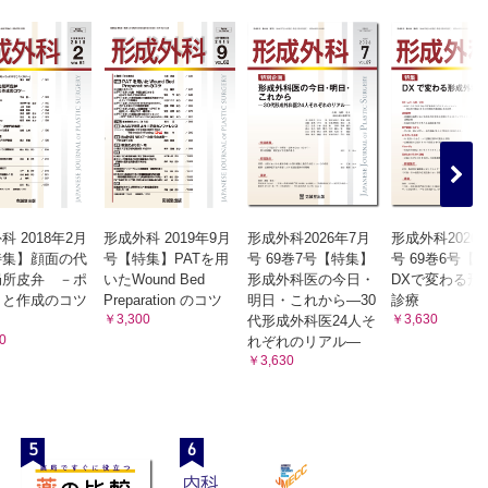
科 2018年2月
形成外科 2019年9月
形成外科2026年7月
形成外科2026
特集】顔面の代
号【特集】PATを用
号 69巻7号【特集】
号 69巻6号【
局所皮弁 －ポ
いたWound Bed
形成外科医の今日・
DXで変わる形
トと作成のコツ
Preparation のコツ
明日・これから―30
診療
￥3,300
￥3,630
代形成外科医24人そ
0
れぞれのリアル―
￥3,630
5
6