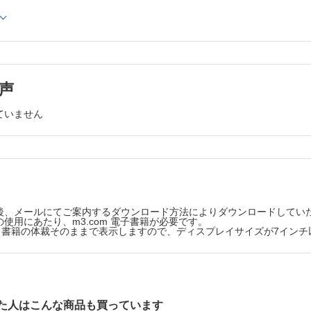
形成外科学 河野 太郎
部再建①上顎■再建外科の共通言語は欠損から―多すぎる上顎欠損分類―
39．血管腫・血管奇形■乳児血管腫に対するプロプラノロ
部再建②下顎■腓骨皮弁は下顎再建に用いられるまで，なぜ14 年を要し
いた薬物療法の発見/杏林大学医学部形成外科 尾崎 峰
40．ケロイド■100 年以上前の顔と手のケロイド治療/日本
形成外科 小川 令
再建③下咽頭・頸部食道■世界初の遊離空腸移植―動物実験からFirst in
41．瘢痕■Z 形成術―150 年以上に渡り世界中で使用され
建■不自由な皮弁―cross-leg flap―/浜松医科大学形成外科 中川 雅
所皮弁―/大阪赤十字病院形成外科 山𦚰 聖子
声
再建①インプラント■エキスパンダーとインプラントによる乳房再建の原典
42．顔面神経麻痺①基礎■顔面神経麻痺再建の発展に大き
た端側神経縫合法の原点―無効とされていた術式の有用性
 明義
験で証明し固定概念を覆した―/順天堂大学医学部附属浦安
43．顔面神経麻痺②臨床■世界初の神経血管柄付き遊離筋
ていません
建②皮弁■横軸腹直筋（TRAM）皮弁のzone 分類―真の開発者は誰か
成外科・再建外科 林 礼人
を利用した「笑いの表情」再建―世界初の神経血管柄付き
再建③脂肪注入■乳房への脂肪注入移植術の安全性と有効性/亀田総合病院
移植術の臨床成功例となった3つのポイント―/東京歯科大
44．熱傷■自家培養表皮移植黎明期の金字塔/日本大学医学
合病院形成外科 田中 一郎
科 副島 一孝
クロサージャリー①血管■手術用顕微鏡がなかった時代の腸管移植/東京女
45．創傷治癒■創傷治療に革命を起こした技術開発/順天堂
クロサージャリー②神経■現代における端側神経縫合の黎明/名古屋大学
部形成外科学講座 田中 里佳
46．リンパ浮腫■臨床においてリンパ管移植術後の吻合部
先天異常■Hotz法・Hotz変法とは何か？―140年の時をくぐり抜けた
像的に明らかにした最初の文献―スーパーマイクロサージ
②後天性疾患■眼表面の環境整備を考慮した眼瞼手術/和歌山県立医科大学
後、メールにてご案内するダウンロード方法によりダウンロードしてい
先駆けで自身の手術結果を客観的に評価する重要性を学んだ
47．GID■日本国内におけるGIDの診断と治療の進め方/岡
使用にあたり、m3.com 電子書籍が必要です。
（義眼床）■無眼球眼窩に対して肋軟骨インプラントによる義眼台再建の
浜市立大学形成外科学教室 前川 二郎
院ジェンダーセンター 難波祐三郎
版は、書籍の体裁そのままで表示しますので、ディスプレイサイズが7イン
48．再生医療①軟骨■Tissue engineering―工学と細胞の
①小耳症■小耳症に対する肋軟骨移植術はここから始まった/札幌医科大学
―/Yanaga CLinic & 組織再生研究所 矢永 博子
②再建■耳介再建における側頭頭頂筋膜弁の優れた汎用性と応用性，そし
49．再生医療②脂肪■脂肪組織幹細胞発見のきっかけとな
的発見―物事の現象を忠実に捉えて見逃さないことの重要性
（再建）■前額皮弁による外鼻再建/久留米大学医学部形成外科・顎顔面外
天堂大学医学部形成外科学講座 水野 博司
50．シミュレーションIT・AI■クラニオフェイシャルサー
（漏斗胸）■漏斗胸に対する低侵襲手術の発見―切開を最小限にする革新
における三次元評価/日本医科大学千葉北総病院形成外科
た人はこんな商品も買っています