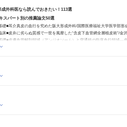
と応用性，そして信頼性/福島県立医科大学形成外科学講座
.1 形成外科医なら読んでおきたい！113選
山 明彦
27．外鼻（再建）■前額皮弁による外鼻再建/久留米大学医
外科・顎顔面外科 力丸 英明
キスパート別の推薦論文50選
28．胸部（漏斗胸）■漏斗胸に対する低侵襲手術の発見―
小限にする革新的アイディア―/香川大学形成外科 永竿 
①基礎■耳介真皮の血行を究めた阪大形成外科/国際医療福祉大学医学部形
29．手外科①先天異常■母指多指症―Wassel 分類のルーツ
②臨床■皮弁に劣らぬ質感で一世を風靡した“含皮下血管網全層植皮術”/金
医科大学形成外科 島田 賢一
①基礎■皮膚血管解剖領域（アンジオソーム）と穿通枝の臨床血行領域―
30．手外科②変性疾患■PIP 関節内骨折に対する合理的か
純で安価な創外固定器の発明―鈴木の鋼線とラバーバンド
・美容外科 三鍋 俊春
節牽引システム―/京都大学大学院医学研究科形成外科学講
31．手外科③切断指■奈良から世界初の母指完全切断再接
②臨床■穿通枝皮弁が登場する前夜における皮弁血行分類の決定版/徳島
藤 晋
例に至る物語/近畿大学医学部形成外科 楠原 廣久
骨骨折①基礎■顔面骨骨折治療におけるバットレス再構成の重要性を提唱
32．下肢① CLI-1■重症下肢虚血の治療における血行再建
コンセプト―血行再建は，直接灌流か非直接灌流のどちら
骨折②臨床■頬骨骨折へのGillies-Kilner アプローチ/兵庫医科大学形
きか―/杏林大学医学部形成外科 大浦 紀彦
33．下肢① CLI-2■血行再建医師と下肢難治性創傷を担う
ニオ①基礎■頭蓋縫合早期癒合症の形態形成メカニズムの一仮説―頭蓋縫
医には一読必須の論文/神戸大学大学院医学研究科形成外科
本 好昭
師 浩人
34．下肢② DM■“The Gift of Pain”―痛みとは，神から送
り物である―/佐賀大学医学部形成外科 上村 哲司
②臨床■Craniofacial surgery の合併症に対する分析―8,101
35．皮膚腫瘍①皮膚良性腫瘍■BRAF 遺伝子変異を生じて
形①基礎■下顎枝を矢状分割する本術式は下顎骨変形に適応できる優れた
かかわらず，色素性母斑は何十年もの間おとなしくしている
講座 宮脇 剛司
県立医科大学附属病院形成外科 桑原 理充
36．皮膚腫瘍②皮膚悪性腫瘍■新薬の開発が悪性黒色腫の
療戦略に大きな変革をもたらしている/大分大学医学部附属
②臨床■もう1 つの矢状分割骨切り術変法―short split 法―/金沢医
成外科 清水 史明
37．母斑①色素性母斑■ホクロから悪性黒色腫は発生する
■Rotation-advancement 法ひらめきの瞬間―うたた寝から目が
皮膚病理の巨匠の見解―/愛媛大学医学部附属病院形成外科
裂■Z形成を表裏で逆方向に行うと何ができるのか？/信州大学医学部形
岡 啓喜
38．母斑②レーザー治療■皮膚の光学特性/東海大学医学部