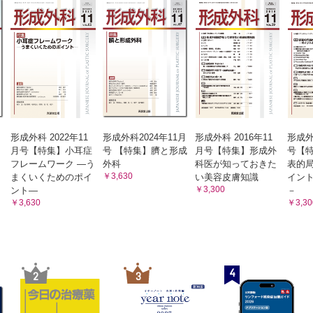
座 覚道奈津子
吸引術■脂肪吸引の大転換期となったトゥメセント方式/プラザ形成外科
■漏斗胸手術に革命をもたらしたパイオニア/岐阜大学医学
院形成外科 加藤 久和
イスリフト■生涯にわたり顔面の若返りを追い続けた美容外科医―アメリ
■SMAS の正体―“科学的に説明する”とは？―/兵庫医科大
科医院 牧野 太郎
科 河合建一郎
ッドリフト■糸に棘をつけて引き上げるという発想はここから生まれた/
■1980 年に発表された手指再建における画期的な論文の1 
―wrap-around flap―/近畿大学医学部形成外科 楠原 廣
瞼■眼瞼下垂の腱膜手術/蘇春堂形成外科 野平久仁彦
■遊離皮弁を頭頸部再建の標準治療にしたレジェンドたちの
■Hamra 法として知られる目のクマに対する手術のオリジナルであるL
績/大阪国際がんセンター形成外科 栗田 智之
■アジア人における複合隆鼻術―自家組織移植による鼻背部augmentat
■ヒト皮膚の伸縮特性は方向により異なるため，円形の創は
なる―ランガー線の発見―/京都大学大学院医学研究科形成
・整鼻術■鼻尖形成に構造力学的アプローチをもたらした/リラ・クラニ
形成外科 2022年11
形成外科2024年11月
形成外科 2016年11
形成外
講座 齊藤 晋
■Pernkopf Anatomy―その解剖書，善か悪か―/慶應義塾
月号【特集】小耳症
号 【特集】臍と形成
月号【特集】形成外
号【
輪郭形成術■東洋人における美容外科の特徴と側貌改善の新たな取り組み
形成外科 坂本 好昭
フレームワーク ―う
外科
科医が知っておきた
表的
■植毛術の歴史―パンチグラフトの始祖は日本人だった―/北里大学病院
■婦人科美容・形成術はどの科が担うべきか!?―小陰唇縮小
￥3,630
まくいくためのポイ
い美容皮膚知識
イン
めて形成外科のトップ誌に掲載された記念すべき論文―/ル
増大術■脂肪注入は混迷を極める乳房増大材料の真打ちとなるか？/神戸
￥3,300
ント―
－
クリニック銀座 佐野 仁美
■時代を先取りしすぎた日本発上顎再建後修正術/埼玉医科
￥3,630
￥3,30
・多汗症手術■腋臭症のABCC11 遺伝子研究のルーツ/こまちクリニッ
医療センター形成外科 去川 俊二
■指ブロックにおけるエピネフリンの使用―常識を疑う―/
成外科医たちが薦める論文47選
医学部附属溝口病院形成外科 菅 浩隆
血管柄付き遊離腓骨皮弁の発展に先鞭をつけた画期的論文―Septocutan
■末梢神経再生におけるシュワン細胞ガイドシステム機序の
知見/京都府立医科大学形成外科 素輪 善弘
た―/徳島大学大学院医歯薬学研究部形成外科学 安倍 吉郎
■非症候群性頭蓋縫合早期癒合症に対する低侵襲手術―読め
4
2
3
多職種一丸で―bench and bedside proceed together―/慶
ニオ手術へのイメージが大きく変わります―/福岡大学形
自由」な遊離皮弁へ―皮弁における固定観念からの解放―/東京大学形成
髙木 誠司
■複雑を単純に―機能温存を目的としたわかりやすい上顎再
口大学医学部附属病院形成外科 髙須 啓之
に必須な双葉皮弁の完成―今なおスタンダードな皮弁デザインとその応用