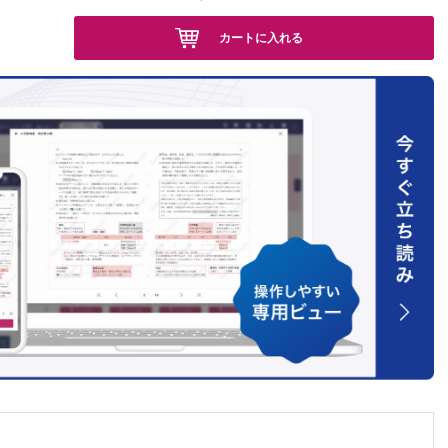
下血管網
カートに入れる
穿通枝の
大学総
血行分類
 一郎
ス再構成
ーチ/兵庫
ニズムの
應義塾
する分析
今井 啓
変形に適
東京慈
lit
うたた寝
佐 泰
？/信州
多すぎる
 去川