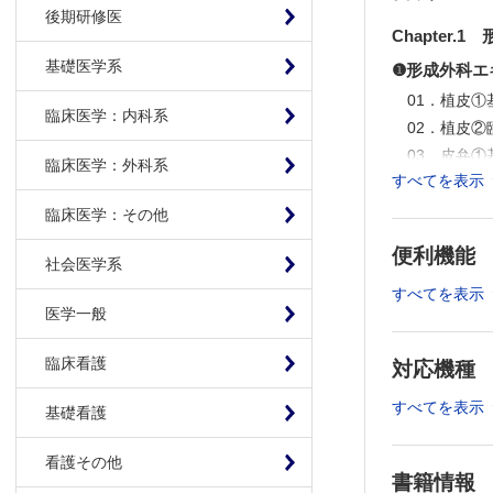
後期研修医
Chapter
基礎医学系
❶形成外科エ
01．植皮
臨床医学：内科系
02．植皮
03．皮弁
臨床医学：外科系
形成外科
すべてを表示
04．皮弁
臨床医学：その他
05．顔面
便利機能
06．顔面骨
社会医学系
07．クラ
すべてを表示
外科 坂
医学一般
08．クラニオ
臨床看護
対応機種
09．顎変
成外科学
すべてを表示
基礎看護
10．顎変形
11．口唇裂
看護その他
12．口蓋
書籍情報