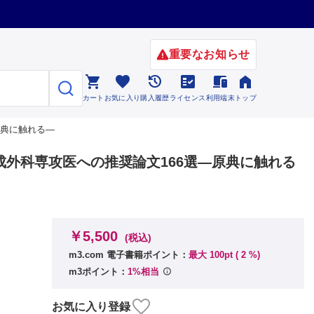
重要なお知らせ






カート
お気に入り
購入履歴
ライセンス
利用端末
トップ
原典に触れる―
形成外科専攻医への推奨論文166選―原典に触れる
￥5,500
(税込)
m3.com 電子書籍ポイント：
最大 100pt (
2
%)
m3ポイント：
1%相当
お気に入り登録
際医療福