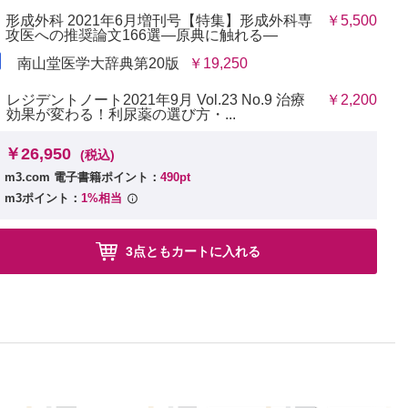
いの表情」再建―世界初の神経血管柄付き遊離筋肉移植術の臨床成
形成外科 2021年6月増刊号【特集】形成外科専
￥5,500
った―/
攻医への推奨論文166選―原典に触れる―
真打ちと
南山堂医学大辞典第20版
￥19,250
座 田中 里佳
ーツ/
した最初の文献―スーパーマイクロサージャリーの先駆けで自身の
レジデントノート2021年9月 Vol.23 No.9 治療
￥2,200
川 二郎
効果が変わる！利尿薬の選び方・...
ンター 難波祐三郎
画期的
￥26,950
皮弁の適応
(税込)
c & 組織再生研究所 矢永 博子
部形成
m3.com 電子書籍ポイント：
490pt
現象を忠実に捉えて見逃さないことの重要性―/順天堂大学医学部
m3ポイント：
1%相当
の解放
評価/日本医科大学千葉北総病院形成外科 秋元 正宇
皮弁デ
3点ともカートに入れる
直成
か―/東
用したピーリング―/湘南藤沢形成外科クリニックR 山下 理絵
やた形成外科・皮ふクリニック 宮田 成章
 博士の
世界初のRF 皮膚美容治療器サーマクールの初期研究―/クロスク
杏林大学医
に患者の安全を確保せよ―/BR CLINIC GINZA 野本 俊
ネーミ
 小
外科学講
寿夫