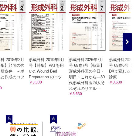
・東京女子医科大学形成外科 クレ カツヒロ
部附属病
カのフェイスリフトの歴史―/牧野美容クリニック・牧野皮膚科形
学形成外
ドクタースパ・クリニック 鈴木 芳郎
つ
久
移植成
oeb の論文/帝京大学形成・口腔顎顔面外科学講座 小室 裕造
ion と鼻中隔延長術―/リッツ美容外科東京院 広比 利次
楕円と
外科学
オフェイシャル・クリニック 菅原 康志
科 2018年2月
形成外科 2019年9月
形成外科2026年7月
形成外科2026
大学医学部
特集】顔面の代
号【特集】PATを用
号 69巻7号【特集】
号 69巻6号【
/クリニカ市ヶ谷 倉片 優
局所皮弁 －ポ
いたWound Bed
形成外科医の今日・
DXで変わる形
形成外科・美容外科 武田 啓
術が初
トと作成のコツ
Preparation のコツ
明日・これから―30
診療
ーチェ
大学医学部附属病院美容外科 原岡 剛一
￥3,300
￥3,630
代形成外科医24人そ
大学国際
0
ク 土井 秀明
れぞれのリアル―
￥3,630
帝京大学
eous branch の発見と臨床応用が腓骨皮弁の適応を拡大させる契
新たな
ばクラ
5
6
應義塾大学医学部形成外科 荒牧 典子
成外科
外科 飯田 拓也
建―/山
―/湘南藤沢徳洲会病院形成外科 飯田 直成