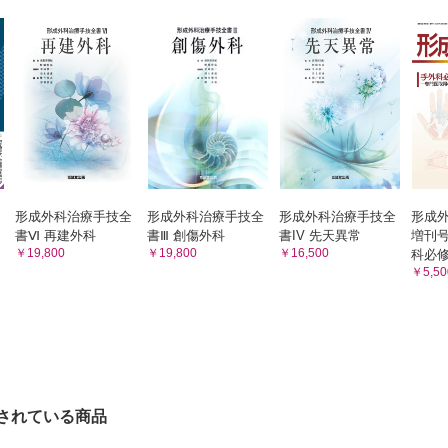
①先天異常■母指多指症―Wassel 分類のルーツ―/金沢医科大学形成外
正宇
❷美容外科・美容医療エキスパート別の推薦論文16選
01．ケミカルピーリング■日本で再ブレイクしたケミカル
科②変性疾患■PIP 関節内骨折に対する合理的かつ最も単純で安価な創
グ―AHA を使用したピーリング―/湘南藤沢形成外科クリ
大学大学院医学研究科形成外科学講座 齊藤 晋
R 山下 理絵
02．レーザー治療■レーザーを用いた美容医療が一般化す
科③切断指■奈良から世界初の母指完全切断再接着の成功例に至る物語/近
けを作った/みやた形成外科・皮ふクリニック 宮田 成章
03．美容機器■RF 治療器の効果と安全性を光顕ならび電顕
 CLI-1■重症下肢虚血の治療における血行再建におけるコンセプト―
学的検討で証明―世界初のRF 皮膚美容治療器サーマクー
成外科 大浦 紀彦
研究―/クロスクリニック銀座 石川 浩一
04．フィラー注入療法■フィラー注入において最も留意す
 CLI-2■血行再建医師と下肢難治性創傷を担う創傷外科医には一読必
学的危険エリア―最大限に患者の安全を確保せよ―/BR CLIN
GINZA 野本 俊一
05．ボトックス（顔面）■目を見れば判る（＠_◉）/南平
 DM■“The Gift of Pain”―痛みとは，神から送られた贈り物である
リニック 緒方 寿夫
腫瘍①皮膚良性腫瘍■BRAF 遺伝子変異を生じているにもかかわらず，
06．脂肪吸引術■脂肪吸引の大転換期となったトゥメセント
成外科 桑原 理充
形成外科治療手技全
形成外科治療手技全
形成外科治療手技全
形成外
ラザ形成外科・東京女子医科大学形成外科 クレ カツヒ
書Ⅵ 再建外科
書Ⅲ 創傷外科
書IV 先天異常
増刊
07．フェイスリフト■生涯にわたり顔面の若返りを追い続
腫瘍②皮膚悪性腫瘍■新薬の開発が悪性黒色腫の外科的治療戦略に大きな
￥19,800
￥19,800
￥16,500
科必
外科医―アメリカのフェイスリフトの歴史―/牧野美容クリ
￥5,50
ク・牧野皮膚科形成外科内科医院 牧野 太郎
08．スレッドリフト■糸に棘をつけて引き上げるという発
①色素性母斑■ホクロから悪性黒色腫は発生するのか？―皮膚病理の巨匠
から生まれた/ドクタースパ・クリニック 鈴木 芳郎
②レーザー治療■皮膚の光学特性/東海大学医学部外科学系形成外科学 河
09．上眼瞼■眼瞼下垂の腱膜手術/蘇春堂形成外科 野平久
10．下眼瞼■Hamra 法として知られる目のクマに対する手
腫・血管奇形■乳児血管腫に対するプロプラノロールを用いた薬物療法の
ジナルであるLoeb の論文/帝京大学形成・口腔顎顔面外
イド■100 年以上前の顔と手のケロイド治療/日本医科大学形成外科 小
小室 裕造
11．隆鼻術■アジア人における複合隆鼻術―自家組織移植
背部augmentation と鼻中隔延長術―/リッツ美容外科東京
Z 形成術―150 年以上に渡り世界中で使用されている局所皮弁―/大阪
比 利次
12．斜鼻・整鼻術■鼻尖形成に構造力学的アプローチをもた
神経麻痺①基礎■顔面神経麻痺再建の発展に大きく寄与した端側神経縫合
されている商品
リラ・クラニオフェイシャル・クリニック 菅原 康志
した―/順天堂大学医学部附属浦安病院形成外科・再建外科 林 礼人
13．顔面輪郭形成術■東洋人における美容外科の特徴と側