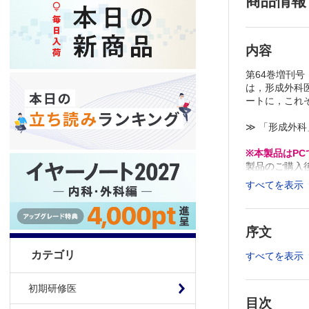
商品情報
内容
第64巻増刊
は，形成外科
ートに，これ
≫ 「形成外
※本製品はP
製品のご購入
推奨ブラウザ： Fi
すべてを表示
序文
カテゴリ
すべてを表示
初期研修医
目次