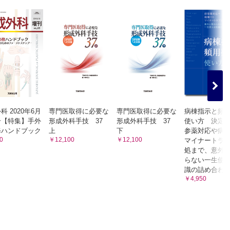
科 島田 賢一
ピーリン
外固定器の発明―鈴木の鋼線とラバーバンドによる関節牽引システム
ニック
るきっか
畿大学医学部形成外科 楠原 廣久
の組織
血行再建は，直接灌流か非直接灌流のどちらを行うべきか―/杏林大学
ルの初期
べき解剖
須の論文/神戸大学大学院医学研究科形成外科学 寺師 浩人
IC
台緒方ク
―/佐賀大学医学部形成外科 上村 哲司
色素性母斑は何十年もの間おとなしくしている/奈良県立医科大学附
方式/プ
科 2020年6月
専門医取得に必要な
専門医取得に必要な
病棟指示と頻
ロ
号【特集】手外
形成外科手技 37
形成外科手技 37
使い方 決定
けた美容
変革をもたらしている/大分大学医学部附属病院形成外科 清水
修ハンドブック
上
下
参薬対応や病
ニッ
0
￥12,100
￥12,100
マイナートラ
想はここ
の見解―/愛媛大学医学部附属病院形成外科 中岡 啓喜
処まで、意外
野 太郎
仁彦
らない一生使
術のオリ
識の詰め合わ
発見/杏林大学医学部形成外科 尾崎 峰
科学講座
￥4,950
川 令
による鼻
院 広
赤十字病院形成外科 山𦚰 聖子
らした/
法の原点―無効とされていた術式の有用性を基礎実験で証明し固定
貌改善の