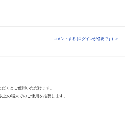
/埼玉医科大学国際医療センター形成外科 去川 俊二
ールを用
たのか？/がん・感染症センター都立駒込病院形成再建外科 寺尾
医科大学
 Human に至るまで―/岩手医科大学形成外科 櫻庭 実
ている局
裕
―40 年前にすべての要点を記述―/聖マリアンナ医科大学形成外
く寄与し
コメントする (ログインが必要です)
を基礎実
病院形
肉移植術
―/大阪大学医学部形成外科 冨田 興一
遊離筋肉
乳腺科 淺野 裕子
学市川総
部形成外
子医科大学形成外科 櫻井 裕之
大学医学
大学院医学系研究科形成外科学 橋川 和信
開存を画
術式―/東北医科薬科大学形成外科学 権太 浩一 ほか
ャリーの
形成外科 朝村 真一
ただくとご使用いただけます。
―/横
山大学病
有効性を最初に示した/大阪市立大学形成外科 元村 尚嗣
チ以上の端末でのご使用を推奨します。
融合
形成外科 四ツ柳高敏
て信頼性/福島県立医科大学形成外科学講座 小山 明彦
った歴史
―/順
科 力丸 英明
ジャリー
的アイディア―/香川大学形成外科 永竿 智久
 秋元