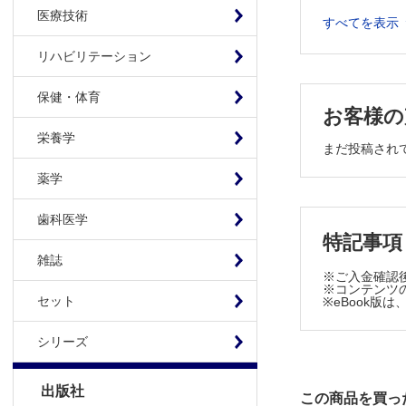
13．頭頸
医療技術
すべてを表示
14．頭頸
保信
リハビリテーション
15．頭頸部
16．四肢の再
保健・体育
お客様の
17．乳房
科 梶川
栄養学
まだ投稿され
18．乳房再
薬学
19．乳房
20．マイ
歯科医学
21．マイ
特記事項
22．眼瞼①
雑誌
23．眼瞼
※ご入金確認
※コンテンツの
24．眼窩
セット
※eBook
25．耳介
26．耳介
シリーズ
27．外鼻
28．胸部
出版社
この商品を買っ