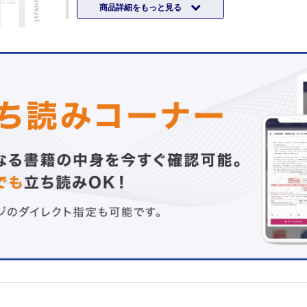
商品詳細をもっと見る
祉大学医学部形成外科学 松﨑 恭一
02．植皮②臨床■皮弁に劣らぬ質感で一世を風靡した“含皮
全層植皮術”/金沢医科大学形成外科 岸邊 美幸
03．皮弁①基礎■皮膚血管解剖領域（アンジオソーム）と
臨床血行領域―皮弁血行理論とデザインの進歩―/埼玉医科
合医療センター形成外科・美容外科 三鍋 俊春
04．皮弁②臨床■穿通枝皮弁が登場する前夜における皮弁
の決定版/徳島大学大学院医歯薬学研究部形成外科学 橋本
05．顔面骨骨折①基礎■顔面骨骨折治療におけるバットレ
の重要性を提唱/藤田医科大学病院形成外科 奥本 隆行
06．顔面骨骨折②臨床■頬骨骨折へのGillies-Kilner アプロ
医科大学形成外科 西本 聡
07．クラニオ①基礎■頭蓋縫合早期癒合症の形態形成メカ
一仮説―頭蓋縫合早期癒合症の真実をつかむのは誰か―/慶
大学医学部形成外科 坂本 好昭
08．クラニオ②臨床■Craniofacial surgery の合併症に対
―8,101 例の解析―/大阪市立総合医療センター形成外科 
介
09．顎変形①基礎■下顎枝を矢状分割する本術式は下顎骨
応できる優れた術式として下顎骨骨切り術の原点となった/
恵会医科大学形成外科学講座 宮脇 剛司
10．顎変形②臨床■もう1 つの矢状分割骨切り術変法―short sp
法―/金沢医科大学形成外科 山下 昌信
11．口唇裂■Rotation-advancement 法ひらめきの瞬間―
から目が覚めたら片側唇裂の写真が斜めに―/昭和大学 土
祥
12．口蓋裂■Z形成を表裏で逆方向に行うと何ができるのか
大学医学部形成再建外科学教室 杠 俊介
13．頭頸部再建①上顎■再建外科の共通言語は欠損から―
上顎欠損分類―/埼玉医科大学国際医療センター形成外科