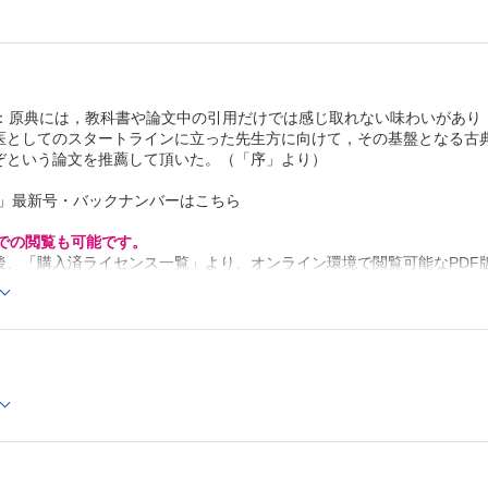
俊二
14．頭頸部再建②下顎■腓骨皮弁は下顎再建に用いられる
ぜ14 年を要したのか？/がん・感染症センター都立駒込病
建外科 寺尾 保信
15．頭頸部再建③下咽頭・頸部食道■世界初の遊離空腸移
実験からFirst in Human に至るまで―/岩手医科大学形成
庭 実
16．四肢の再建■不自由な皮弁―cross-leg flap―/浜松医
外科 中川 雅裕
号：原典には，教科書や論文中の引用だけでは感じ取れない味わいがあり
17．乳房再建①インプラント■エキスパンダーとインプラ
医としてのスタートラインに立った先生方に向けて，その基盤となる古
る乳房再建の原典―40 年前にすべての要点を記述―/聖マ
ぞという論文を推薦して頂いた。（「序」より）
医科大学形成外科 梶川 明義
18．乳房再建②皮弁■横軸腹直筋（TRAM）皮弁のzone 
開発者は誰か―/大阪大学医学部形成外科 冨田 興一
科」最新号・バックナンバーはこちら
19．乳房再建③脂肪注入■乳房への脂肪注入移植術の安全
性/亀田総合病院乳腺科 淺野 裕子
Cでの閲覧も可能です。
20．マイクロサージャリー①血管■手術用顕微鏡がなかっ
後、「購入済ライセンス一覧」より、オンライン環境で閲覧可能なPDF
腸管移植/東京女子医科大学形成外科 櫻井 裕之
refox 最新版 / Google Chrome 最新版 / Safari 最新版
21．マイクロサージャリー②神経■現代における端側神経
明/名古屋大学大学院医学系研究科形成外科学 橋川 和信
22．眼瞼①先天異常■Hotz法・Hotz変法とは何か？―140
くぐり抜けた術式―/東北医科薬科大学形成外科学 権太 
か
23．眼瞼②後天性疾患■眼表面の環境整備を考慮した眼瞼手
山県立医科大学形成外科 朝村 真一
24．眼窩（義眼床）■無眼球眼窩に対して肋軟骨インプラ
る義眼台再建の有効性を最初に示した/大阪市立大学形成外
村 尚嗣
25．耳介①小耳症■小耳症に対する肋軟骨移植術はここか
た/札幌医科大学形成外科 四ツ柳高敏
26．耳介②再建■耳介再建における側頭頭頂筋膜弁の優れ