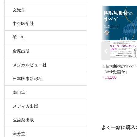
29．手外科
30．手外
文光堂
―/京都
31．手外
中外医学社
32．下肢①
医学部形
羊土社
33．下肢①
34．下肢②
金原出版
35．皮膚
メジカルビュー社
属病院形
四肢切断術のすべて
［Web動画付］
36．皮膚
￥13,200
日本医事新報社
史明
37．母斑
南山堂
38．母斑
39．血管
メディカ出版
40．ケロ
41．瘢痕■
医歯薬出版
42．顔面
よく一緒に購入
概念を覆
金芳堂