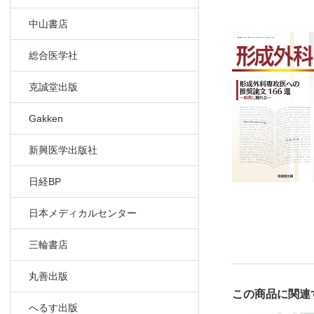
43．顔面
功例とな
中山書店
44．熱傷
45．創傷
総合医学社
46．リン
手術結果
克誠堂出版
47．GID
Gakken
48．再生医療
49．再生
新興医学出版社
形成外科
50．シミ
日経BP
❷美容外科・
01．ケミ
日本メディカルセンター
02．レー
三輪書店
03．美容
リニック
丸善出版
04．フィラ
一
この商品に関連
へるす出版
05．ボト