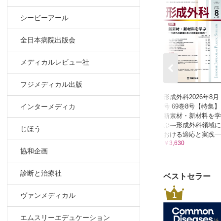
06．脂肪
シービーアール
07．フェ
成外科内
全日本病院出版会
08．スレ
09．上眼
メディカルレビュー社
10．下眼瞼
11．隆鼻術
フジメディカル出版
12．斜鼻
形成外科2026年8月
号 69巻8号【特集】
13．顔面
インターメディカ
新素材・新材料を学
14．植毛
ぶ—形成外科領域に
じほう
15．乳房
おける適応と実践―
￥3,630
16．腋臭症
協和企画
❸次世代の形
■現在に至る
診断と治療社
ベストセラー
機となっ
1
■研究も臨床も
ヴァンメディカル
■もっと「
エムスリーエデュケーション
■鼻部再建