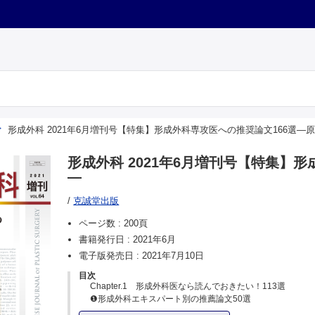
形成外科 2021年6月増刊号【特集】形成外科専攻医への推奨論文166選―
形成外科 2021年6月増刊号【特集】
―
/
克誠堂出版
ページ数 :
200頁
書籍発行日 :
2021年6月
電子版発売日 :
2021年7月10日
目次
Chapter.1 形成外科医なら読んでおきたい！113選
❶形成外科エキスパート別の推薦論文50選
01．植皮①基礎■耳介真皮の血行を究めた阪大形成外科/国