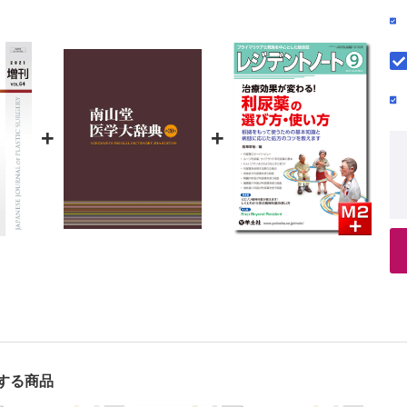
新たな取り組み/クリニカ市ヶ谷 倉片 優
神経麻痺②臨床■世界初の神経血管柄付き遊離筋肉移植術を利用した「笑
14．植毛■植毛術の歴史―パンチグラフトの始祖は日本人だ
った3つのポイント―/東京歯科大学市川総合病院形成外科 田中 一郎
北里大学病院形成外科・美容外科 武田 啓
■自家培養表皮移植黎明期の金字塔/日本大学医学部形成外科 副島 一孝
15．乳房増大術■脂肪注入は混迷を極める乳房増大材料の
なるか？/神戸大学医学部附属病院美容外科 原岡 剛一
治癒■創傷治療に革命を起こした技術開発/順天堂大学医学部形成外科学講
16．腋臭症・多汗症手術■腋臭症のABCC11 遺伝子研究のル
パ浮腫■臨床においてリンパ管移植術後の吻合部開存を画像的に明らかに
こまちクリニック 土井 秀明
を客観的に評価する重要性を学んだ―/横浜市立大学形成外科学教室 前
❸次世代の形成外科医たちが薦める論文47選
+
+
■日本国内におけるGIDの診断と治療の進め方/岡山大学病院ジェンダーセ
■現在に至る血管柄付き遊離腓骨皮弁の発展に先鞭をつけた
論文―Septocutaneous branch の発見と臨床応用が腓骨
①軟骨■Tissue engineering―工学と細胞の融合―/Yanaga CLini
を拡大させる契機となった―/徳島大学大学院医歯薬学研究
■研究も臨床も多職種一丸で―bench and bedside proceed
医療②脂肪■脂肪組織幹細胞発見のきっかけとなった歴史的発見―物事の
外科学 安倍 吉郎
together―/慶應義塾大学医学部形成外科 荒牧 典子
学講座 水野 博司
■もっと「自由」な遊離皮弁へ―皮弁における固定観念から
―/東京大学形成外科 飯田 拓也
ュレーションIT・AI■クラニオフェイシャルサージャリーにおける三次元
■鼻部再建に必須な双葉皮弁の完成―今なおスタンダードな
美容医療エキスパート別の推薦論文16選
ザインとその応用―/湘南藤沢徳洲会病院形成外科 飯田 
■小児頭部CT 撮影に潜むリスク―低線量被爆をどう考える
カルピーリング■日本で再ブレイクしたケミカルピーリング―AHA を使
北大学医学系研究科形成外科学分野 今井 啓道
ザー治療■レーザーを用いた美容医療が一般化するきっかけを作った/み
■皮膚領域へのレーザーの応用―レーザー治療の父Goldman
観察眼―/大城クリニック 大城 貴史
機器■RF 治療器の効果と安全性を光顕ならび電顕の組織学的検討で証明―
■複合組織移植術（composite graft）の生着機序の探求/
銀座 石川 浩一
学部形成外科 尾崎 峰
ー注入療法■フィラー注入において最も留意すべき解剖学的危険エリア―最大限
■世界中に急速に浸透したプロペラ皮弁―誰もが理解できる
する商品
ングと，誰もができる術式の開発―/日本医科大学形成外科
野 真平
■脂肪幹細胞の発見と分子生物学的解析/関西医科大学形成
ックス（顔面）■目を見れば判る（＠_◉）/南平台緒方クリニック 緒方 