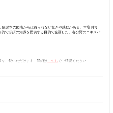
まで，な
院形成再
植―動物
外科 櫻
科大学形成
，解説本の図表からは得られない驚きや感動がある。本増刊号
ントによ
典的で必須の知識を提供する目的で企画した。各分野のエキスパ
リアンナ
分類―真の
性と有効
た時代の
版をご覧いただけます。詳細は
こちら
でご確認ください。
縫合の黎
年の時を
浩一 ほ
術/和歌
ントによ
科 元
ら始まっ
た汎用性