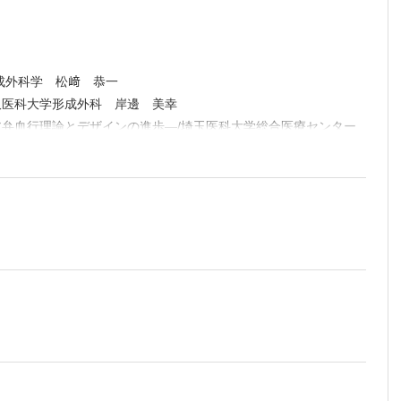
 小
学部形成
切開を最
智久
成外科学 松﨑 恭一
―/金沢
沢医科大学形成外科 岸邊 美幸
皮弁血行理論とデザインの進歩―/埼玉医科大学総合医療センター
つ最も単
による関
座 齊
着の成功
大学大学院医歯薬学研究部形成外科学 橋本 一郎
/藤田医科大学病院形成外科 奥本 隆行
における
を行うべ
成外科 西本 聡
創傷外科
合早期癒合症の真実をつかむのは誰か―/慶應義塾大学医学部形成
学 寺
られた贈
 例の解析―/大阪市立総合医療センター形成外科 今井 啓介
いるにも
術式として下顎骨骨切り術の原点となった/東京慈恵会医科大学形
/奈良
外科的治
病院形
科大学形成外科 山下 昌信
のか？―
覚めたら片側唇裂の写真が斜めに―/昭和大学 土佐 泰祥
 中
成再建外科学教室 杠 俊介
外科学系