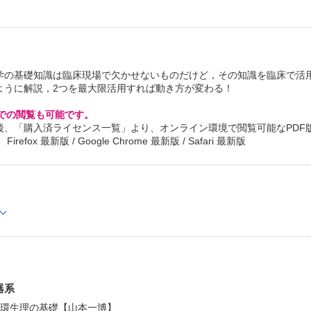
学の基礎知識は臨床現場で欠かせないものだけど，その知識を臨床で活
ように解説，2つを最大限活用すれば動き方が変わる！
Cでの閲覧も可能です。
後、「購入済ライセンス一覧」より、オンライン環境で閲覧可能なPDF
refox 最新版 / Google Chrome 最新版 / Safari 最新版
器系
循環生理の基礎【山本一博】