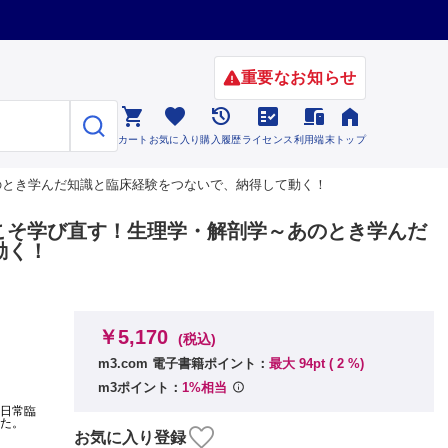
重要なお知らせ






カート
お気に入り
購入履歴
ライセンス
利用端末
トップ
学～あのとき学んだ知識と臨床経験をつないで、納得して動く！
.8 今こそ学び直す！生理学・解剖学～あのとき学んだ
動く！
￥5,170
(税込)
m3.com 電子書籍ポイント：
最大 94pt (
2
%)
m3ポイント：
1%相当
、日常臨
した。
お気に入り登録