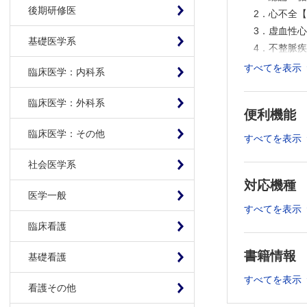
後期研修医
2．心不全
3．虚血性
基礎医学系
4．不整脈
5．肺高血
すべてを表示
臨床医学：内科系
第2章 呼吸
臨床医学：外科系
1．総論：
便利機能
2．呼吸不
臨床医学：その他
3．慢性閉
すべてを表示
4．間質性
社会医学系
5．睡眠時
対応機種
第3章 腎臓
医学一般
すべてを表示
1．総論：
臨床看護
2．Na＋
3．急性腎
書籍情報
基礎看護
4．慢性腎
すべてを表示
第4章 内分
看護その他
1．総論：