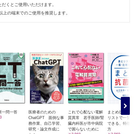
ただくとご使用いただけます。
チ以上の端末でのご使用を推奨します。
断一問一答
医療者のための
これで心配ない電解
まとめ抗菌薬
0
ChatGPT 面倒な事
質異常 若手医師/腎
リストで一覧
務作業、自己学習、
臓内科医が市中病院
できる、特徴
研究・論文作成に
で困らないために
方