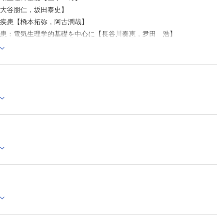
【大谷朋仁，坂田泰史】
心疾患【橋本拓弥，阿古潤哉】
疾患：電気生理学的基礎を中心に【長谷川奏恵，夛田 浩】
圧症【波多野 将】
器系
呼吸の基礎【萩平 哲】
全【馬場敬太，垣花泰之】
塞性肺疾患（COPD）【黄瀬大輔，中野恭幸】
肺炎【佐藤正大，西岡安彦】
呼吸障害：閉塞性睡眠時無呼吸症候群【磯野史朗】
腎臓の基礎【酒井佳奈紀，井口直也】
濃度異常症（水バランス異常症）・Na＋量異常症（Naバランス異常症）
障害（特に敗血症性AKI）【林 優里，井口直也】
臓病と高血圧【小竹 徹，冨永直人】
泌・代謝
内分泌・代謝の基礎【菅原 明】