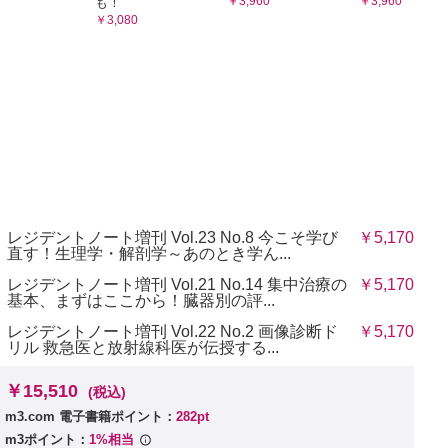
￥3,960
￥3,960
も！
￥3,080
レジデントノート増刊 Vol.23 No.8 今こそ学び
￥5,170
直す！生理学・解剖学～あのとき学ん...
レジデントノート増刊 Vol.21 No.14 集中治療の
￥5,170
基本、まずはここから！臓器別の評...
レジデントノート増刊 Vol.22 No.2 画像診断ド
￥5,170
リル 救急医と放射線科医が伝授する...
￥15,510
(税込)
m3.com 電子書籍ポイント：
282pt
m3ポイント：
1%相当