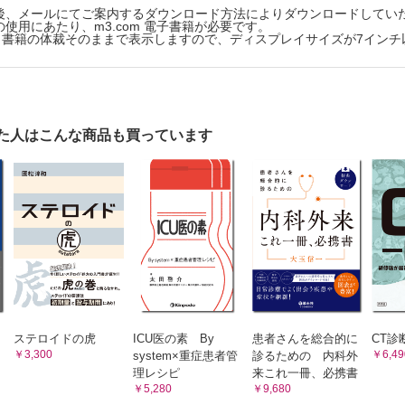
神経痛・しびれ【中山健太郎，中村正孝，藥師寺祐介】
後、メールにてご案内するダウンロード方法によりダウンロードしてい
使用にあたり、m3.com 電子書籍が必要です。
動脈疾患【駒井宏好】
版は、書籍の体裁そのままで表示しますので、ディスプレイサイズが7イン
た人はこんな商品も買っています
ステロイドの虎
ICU医の素 By
患者さんを総合的に
CT診
￥3,300
￥6,49
system×重症患者管
診るための 内科外
理レシピ
来これ一冊、必携書
￥5,280
￥9,680