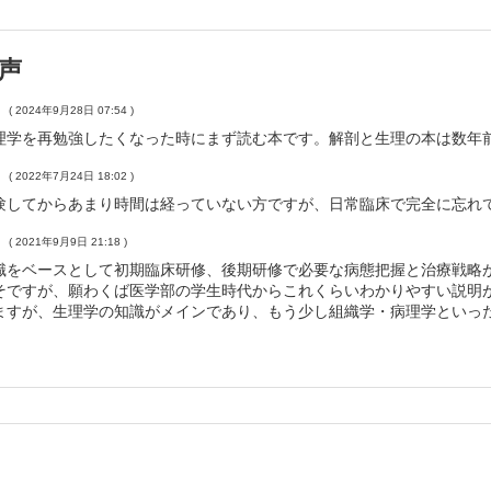
【澤田正二郎，赤井裕輝】
【谷 淳一】
声
・副腎【⼯藤正孝，菅原 明】
圧症【波多野 将】
( 2024年9月28日 07:54 )
理学を再勉強したくなった時にまず読む本です。解剖と生理の本は数年
血液凝固のしくみ【香取信之】
( 2022年7月24日 18:02 )
線溶の評価・管理【坪川恒久】
験してからあまり時間は経っていない方ですが、日常臨床で完全に忘れ
の管理【石黒芳紀】
平﨑裕二】
( 2021年9月9日 21:18 )
識をベースとして初期臨床研修、後期研修で必要な病態把握と治療戦略
・上肢
そですが、願わくば医学部の学生時代からこれくらいわかりやすい説明
性疾患，頸椎外傷の診断と治療【松山幸弘】
ますが、生理学の知識がメインであり、もう少し組織学・病理学といっ
【山本宣幸】
・手指【正富 隆】
絞扼性神経障害【中本達夫】
の痛みの原因を全集中で包括的に診断するための臨床解剖学【内田宗志】
の解剖と代表的な疾患【中瀬順介，土屋弘行】