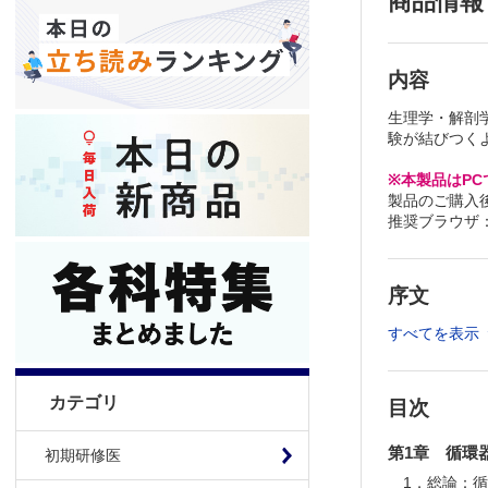
商品情報
内容
生理学・解剖
験が結びつく
※本製品はP
製品のご購入
推奨ブラウザ： Fi
序文
すべてを表示
カテゴリ
目次
第1章 循環
初期研修医
1．総論：