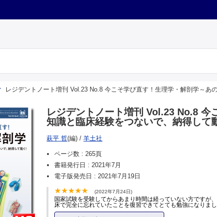
レジデントノート増刊 Vol.23 No.8 今こそ学び直す！生理学・解剖
レジデントノート増刊 Vol.23 No
知識と臨床経験をつないで、納得して
萩平 哲
(編)
/
羊土社
ページ数 :
265頁
書籍発行日 :
2021年7月
電子版発売日 :
2021年7月19日
(2022年7月24日)
国家試験を受験してからあまり時間は経っていない方ですが
床で完全に忘れていたことを復習できてとても勉強になりま