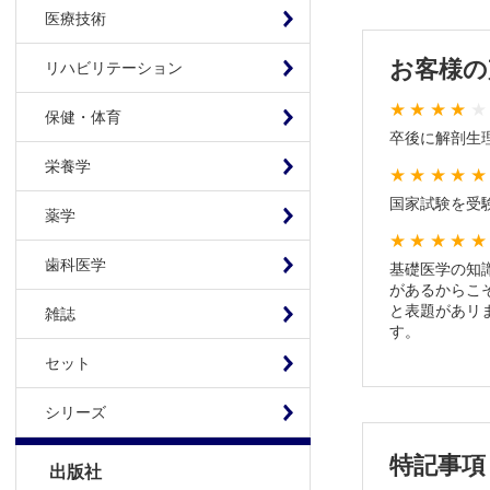
2．糖代謝
医療技術
3．甲状腺
お客様の
リハビリテーション
4．高⾎圧
5．肺高⾎
保健・体育
第5章 血液
卒後に解剖生
1．総論：
栄養学
2．凝固/
国家試験を受
3．血液量
薬学
4．輸血【
歯科医学
基礎医学の知
第6章 頸部
があるからこ
1．頸椎変
と表題があリ
雑誌
2．肩関節
す。
3．手関節
セット
4．上肢の
シリーズ
第7章 下肢
1．股関節
特記事項
出版社
2．膝関節