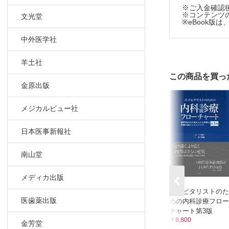
3．下肢の
※ご入金確認
※コンテンツの
文光堂
4．下肢の
※eBook
中外医学社
羊土社
この商品を買っ
金原出版
メジカルビュー社
日本医事新報社
南山堂
メディカ出版
ホスピタリストのた
医歯薬出版
めの内科診療フロー
チャート第3版
￥8,800
金芳堂