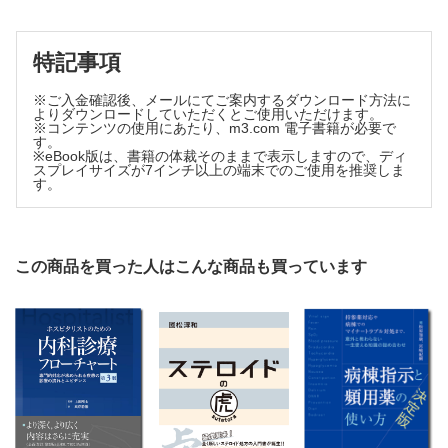
SGLT2阻害薬/生駒剛典
9. 心不全の心臓リハビリテーションで知っておくべきポイン
ト/村田 誠
特記事項
索引
※ご入金確認後、メールにてご案内するダウンロード方法に
よりダウンロードしていただくとご使用いただけます。
※コンテンツの使用にあたり、m3.com 電子書籍が必要で
す。
※eBook版は、書籍の体裁そのままで表示しますので、ディ
スプレイサイズが7インチ以上の端末でのご使用を推奨しま
す。
この商品を買った人はこんな商品も買っています