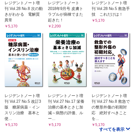
レジデントノート増
レジデントノート
レジデントノート増
刊 Vol.28 No.8 次の動
2018年9月号 皮膚ト
刊 Vol.28 No.5 救急手
きがわかる 電解質
ラブルが病棟でまた
技 これだけは！
異常
起きた！
￥5,170
￥5,170
￥2,200
レジデントノート増
レジデントノート増
レジデントノート増
刊 Vol.27 No.5 改訂3
刊 Vol.27 No.17 栄養
刊 Vol.27 No.8 救急で
版 糖尿病薬・イン
治療の基本とさじ加
の整形外傷の初期対
スリン治療 基本と
減～病態の評価、ル
応 絶対すべきこと
使...
ー...
を...
￥5,170
￥5,170
￥5,170
すべてを表示