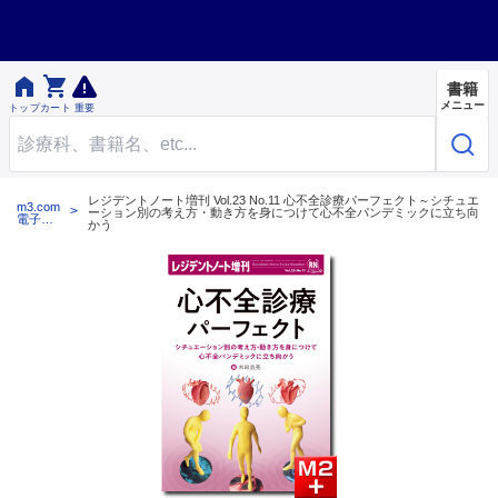


書籍
メニュー
トップ
カート
重要
レジデントノート増刊 Vol.23 No.11 心不全診療パーフェクト～シチュエ
m3.com
ーション別の考え方・動き方を身につけて心不全パンデミックに立ち向
電子書
かう
籍