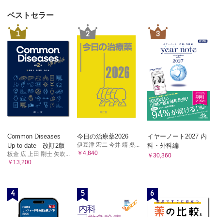
ベストセラー
1
2
3
Common Diseases
今日の治療薬2026
イヤーノート2027 内
伊豆津 宏二 今井 靖 桑...
Up to date 改訂2版
科・外科編
￥4,840
板金 広 上田 剛士 矢吹...
￥30,360
￥13,200
4
5
6