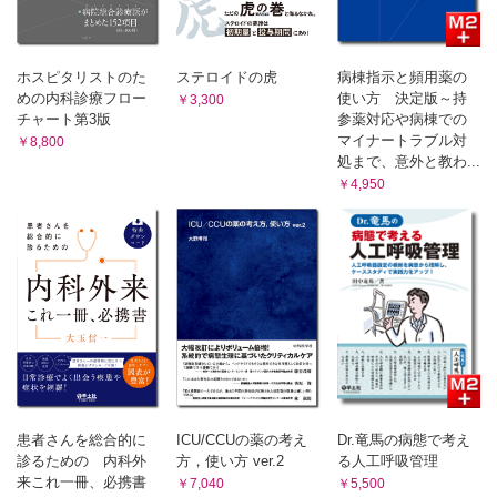
ホスピタリストのた
ステロイドの虎
病棟指示と頻用薬の
めの内科診療フロー
使い方 決定版～持
￥3,300
チャート第3版
参薬対応や病棟での
マイナートラブル対
￥8,800
処まで、意外と教わ...
￥4,950
患者さんを総合的に
ICU/CCUの薬の考え
Dr.竜馬の病態で考え
診るための 内科外
方，使い方 ver.2
る人工呼吸管理
来これ一冊、必携書
￥7,040
￥5,500