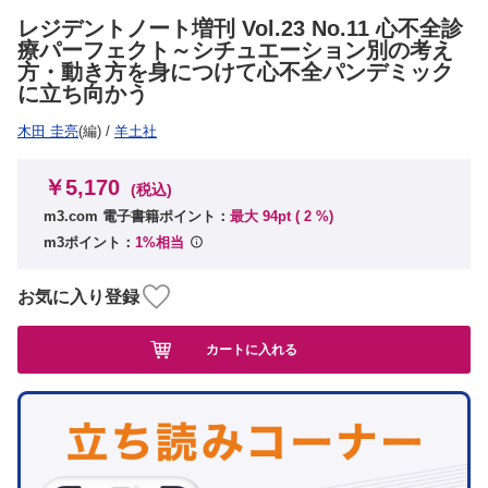
レジデントノート増刊 Vol.23 No.11 心不全診
療パーフェクト～シチュエーション別の考え
方・動き方を身につけて心不全パンデミック
に立ち向かう
木田 圭亮
(編)
/
羊土社
￥5,170
(税込)
m3.com 電子書籍ポイント：
最大 94pt (
2
%)
m3ポイント：
1%相当
お気に入り登録
カートに入れる