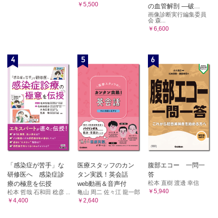
￥5,500
の血管解剖 ―破...
画像診断実行編集委員
会 森...
￥6,600
4
5
6
「感染症が苦手」な
医療スタッフのカン
腹部エコー 一問一
研修医へ 感染症診
タン実践！英会話
答
松本 直樹 渡邊 幸信
療の極意を伝授
web動画＆音声付
￥5,940
松本 哲哉 石和田 稔彦 ...
亀山 周二 佐々江 龍一郎
￥4,400
￥2,640