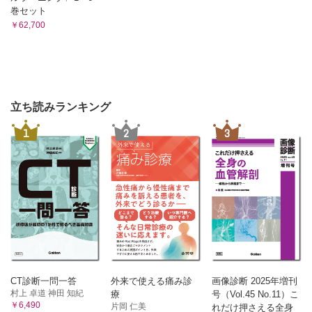
巻セット
￥62,700
立ち読みランキング
1
2
3
CT診断一問一答
外来で使える痛み診
画像診断 2025年増刊
村上 卓道 神田 知紀
療
号（Vol.45 No.11）こ
￥6,490
片岡 仁美
れだけ押さえる全身