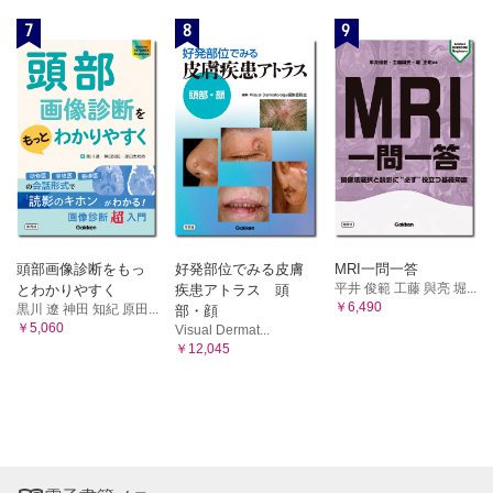
7
8
9
頭部画像診断をもっ
好発部位でみる皮膚
MRI一問一答
平井 俊範 工藤 與亮 堀...
とわかりやすく
疾患アトラス 頭
￥6,490
黒川 遼 神田 知紀 原田...
部・顔
￥5,060
Visual Dermat...
￥12,045