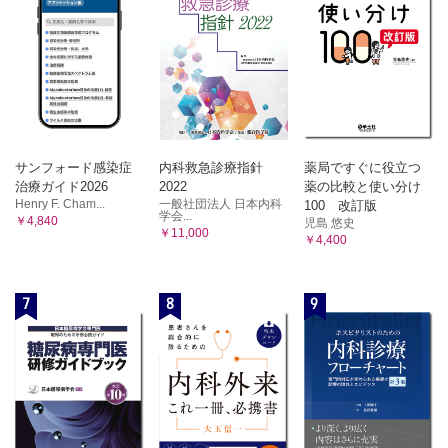
サンフォード感染症
内科救急診療指針
薬局ですぐに役立つ
治療ガイド2026
2022
薬の比較と使い分け
Henry F. Cham...
一般社団法人 日本内科
100 改訂版
学会...
￥4,840
児島 悠史
￥11,000
￥4,400
7
8
9