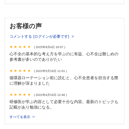
と/那須崇人
3. 心不全患者の退院時サマリーで書くべきこと/北村知聡，柴
田龍宏
4. 心不全の緩和ケアについて考えること，やるべきこと/大森
お客様の声
崇史
第4章 外来での心不全
コメントする (ログインが必要です)
1. 退院後の外来で考えること，やるべきこと/齋藤秀輝
2. 心不全疑いの初診外来で考えること，やるべきこと/西崎公
( 2025年9月4日 16:07 )
貴
心不全の基本的な考え方を学ぶのに有益、心不全は難しめの
第5章 心不全のその他のトピックス
参考書が多いのでありがたい
1. 心エコーレポートでチェックすべきポイント/石原里美
2. 心不全と心臓MRIで知っておくべきポイント/三浦弘之
( 2022年5月19日 11:01 )
循環器ローテーション前に読むと、心不全患者を担当する際
3. EFの保たれた心不全（HFpEF）で知っておくべきポイント/
に理解が深まりました
門田宗之
4. 薬剤性心筋症で知っておくべきポイント/照井洋輔
( 2022年4月16日 12:46 )
5. 不整脈と心不全で知っておくべきポイント/高麗謙吾
研修医が学ぶ内容として必要十分な内容。最新のトピックも
6. 心不全の治療薬で知っておくべきポイント①ARNIとMRA/堀
記載があり勉強になる。
内 優
7. 心不全の治療薬で知っておくべきポイント②β遮断薬とイバ
すべてを表示
ブラジン/藤本 恒
8. 心不全の治療薬で知っておくべきポイント③トルバプタン，