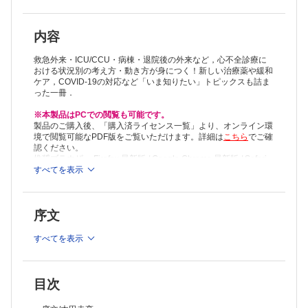
内容
救急外来・ICU/CCU・病棟・退院後の外来など，心不全診療に
おける状況別の考え方・動き方が身につく！新しい治療薬や緩和
ケア，COVID-19の対応など「いま知りたい」トピックスも詰ま
った一冊．
※本製品はPCでの閲覧も可能です。
製品のご購入後、「購入済ライセンス一覧」より、オンライン環
境で閲覧可能なPDF版をご覧いただけます。詳細は
こちら
でご確
認ください。
推奨ブラウザ： Firefox 最新版 / Google Chrome 最新版 / Safari
最新版
すべてを表示
序文
すべてを表示
目次