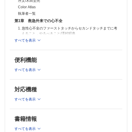
序文/木田圭亮
Color Atlas
執筆者一覧
第1章 救急外来での心不全
1. 急性心不全のファーストタッチからセカンドタッチまでに考
えること，やるべきこと/澤村昭典
2. 急性心不全の心エコーで考えること，やるべきこと/渡部美
すべてを表示
佳
3. 急性心不全のセカンドタッチからICU/CCU入室までに考え
ること，やるべきこと/鍋田 健
便利機能
4. COVID-19と心不全で知っておくべきこと/松本新吾
すべてを表示
第2章 集中治療室：ICU/ CCUでの心不全
1. ICU/CCU 入室から48時間以内に考えること，やるべきこと/
川久保裕美子，白石泰之
対応機種
2. ICU/CCU での合併症，次の一手で考えること，やるべきこ
と/加来秀隆
すべてを表示
3. 急性期のリハビリテーションと栄養で考えること，やるべき
こと/鈴木規雄
第3章 一般病棟での心不全
書籍情報
1. 初回の心不全入院で考えること，やるべきこと/佐藤宏行
2. 心不全入院をくり返している場合に考えること，やるべきこ
すべてを表示