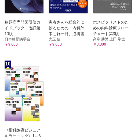
糖尿病専門医研修ガ
患者さんを総合的に
ホスピタリストのた
イドブック 改訂第
診るための 内科外
めの内科診療フロー
10版
来これ一冊、必携書
チャート第3版
日本糖尿病学会
大玉 信一
髙岸 勝繁 上田 剛士
￥9,680
￥9,680
￥8,800
10
〈眼科診療ビジュア
ルラーニング〉1～6