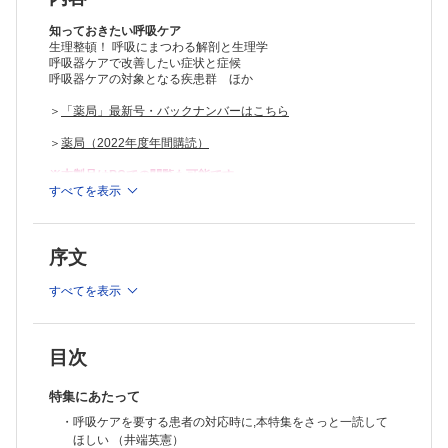
・喘 鳴（田尻智子）
・異常呼吸（油田尚総）
知っておきたい呼吸ケア
呼吸器ケアの対象となる疾患群
生理整頓！ 呼吸にまつわる解剖と生理学
呼吸器ケアで改善したい症状と症候
・肺炎・肺化膿症・膿胸（大西涼子 ほか）
呼吸器ケアの対象となる疾患群 ほか
・喘息とCOPD（新実彰男）
・間質性肺炎・肺線維症（榎本紀之）
＞
「薬局」最新号・バックナンバーはこちら
・循環器系疾患（石倉 健）
・呼吸困難と神経筋疾患（大内智洋）
＞
薬局（2022年度年間購読）
呼吸を助けるくすり
・気管支拡張薬の使いかた・使いどころ－β2刺激薬－（中根茂喜）
※本製品はPCでの閲覧も可能です。
・気管支拡張薬の使いかた・使いどころ－吸入抗コリン薬－（坂野昌
製品のご購入後、「購入済ライセンス一覧」より、オンライン環
すべてを表示
境で閲覧可能なPDF版をご覧いただけます。詳細は
こちら
でご確
志）
認ください。
・呼吸困難感を軽減するためのステロイドの使いかた（篠永 浩）
推奨ブラウザ： Firefox 最新版 / Google Chrome 最新版 / Safari
・吸入デバイスの取り扱いとセルフマネジメント（荒川正悟）
序文
最新版
・人工呼吸療法中の鎮静・せん妄対策の薬物療法（岩田 聡）
非薬物的治療法の考え方
すべてを表示
・酸素療法（岡野智仁 ほか）
・呼吸リハビリテーション（五明岳展 ほか）
・栄養療法（二村昭彦 ほか）
・人工呼吸療法（都丸敦史 ほか）
目次
コラム：在宅人工呼吸療法ってなに？（坂野昌志）
えびさんぽ
特集にあたって
COPDに対する長時間作用型抗コリン薬の吸入は効果がありますか？
・呼吸ケアを要する患者の対応時に,本特集をさっと一読して
（青島周一）
ほしい （井端英憲）
現場で働く薬剤師のための臨床薬学研究のオモテ・ウラ〈第7回〉