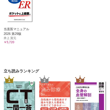
当直医マニュアル
2026 第29版
井上 賀元
￥5,720
立ち読みランキング
1
2
3