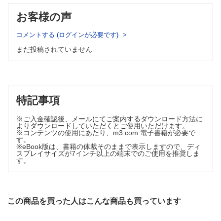
喜）
腫瘍薬学ハイライト
・気管支拡張薬の使いかた・使いどころ－吸入抗コリン薬－
お客様の声
血中マイクロRNAと新規がん検診法
（坂野昌志）
（川西正祐）
・呼吸困難感を軽減するためのステロイドの使いかた（篠永
喫茶よりみち
コメントする (ログインが必要です)
浩）
薬剤師の知っ得リテラシー〈Scene ＃07〉
まだ投稿されていません
・吸入デバイスの取り扱いとセルフマネジメント（荒川正悟）
4回目接種,対象者はどのように決まった？～今，わかっていることを整
理する～
・人工呼吸療法中の鎮静・せん妄対策の薬物療法（岩田 聡）
（井出和希）
非薬物的治療法の考え方
書評
・酸素療法（岡野智仁 ほか）
・絵でまるわかり分子標的抗がん薬 改訂2版
（吉村知哲）
・呼吸リハビリテーション（五明岳展 ほか）
特記事項
・知っておきたいOTC医薬品 第3版
・栄養療法（二村昭彦 ほか）
（豊見 敦）
※ご入金確認後、メールにてご案内するダウンロード方法に
・人工呼吸療法（都丸敦史 ほか）
よりダウンロードしていただくとご使用いただけます。
コラム：在宅人工呼吸療法ってなに？（坂野昌志）
※コンテンツの使用にあたり、m3.com 電子書籍が必要で
す。
えびさんぽ
※eBook版は、書籍の体裁そのままで表示しますので、ディ
スプレイサイズが7インチ以上の端末でのご使用を推奨しま
COPDに対する長時間作用型抗コリン薬の吸入は効果がありま
す。
すか？
（青島周一）
現場で働く薬剤師のための臨床薬学研究のオモテ・ウラ
〈第7回〉
この商品を買った人はこんな商品も買っています
業務環境のオモテ・ウラ①～時間をつくる技法～
（大井一弥）