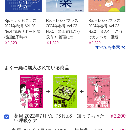
（佐藤宏樹 澤田康文）
薬剤師が三ツ星シェフ－業務に活きる！活かせる！
経静脈栄養のホントのところ－ 番外編 リハビリテーション栄
Rp.＋レシピプラス
Rp.＋レシピプラス
Rp.＋レシピプラス
養と薬剤師②
2021年秋号 Vol.20
2024年冬号 Vol.23
2024年春号 Vol.23
～これから必ず求められる視点～
No.4 徹底サポート 腎
No.1 降圧薬はこう
No.2 吸入剤 これ
（東 敬一朗）
機能低下時の...
扱う！ 管理につ...
でカンペキ！継続...
腫瘍薬学ハイライト
￥1,320
￥1,320
￥1,320
すべてを表示
血中マイクロRNAと新規がん検診法
（川西正祐）
喫茶よりみち
よく一緒に購入されている商品
薬剤師の知っ得リテラシー〈Scene ＃07〉
4回目接種,対象者はどのように決まった？～今，わかっている
ことを整理する～
（井出和希）
+
+
書評
・絵でまるわかり分子標的抗がん薬 改訂2版
（吉村知哲）
・知っておきたいOTC医薬品 第3版
薬局 2022年7月 Vol.73 No.8 知っておきた
￥2,200
い呼吸ケア
（豊見 敦）