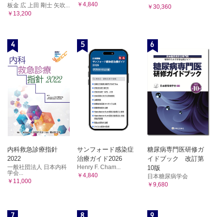
￥4,840
板金 広 上田 剛士 矢吹...
￥30,360
￥13,200
4
5
6
内科救急診療指針
サンフォード感染症
糖尿病専門医研修ガ
2022
治療ガイド2026
イドブック 改訂第
一般社団法人 日本内科
Henry F. Cham...
10版
学会...
￥4,840
日本糖尿病学会
￥11,000
￥9,680
7
8
9