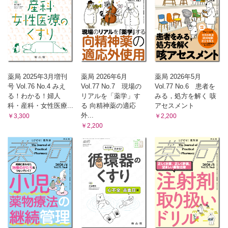
薬局 2025年3月増刊
薬局 2026年6月
薬局 2026年5月
号 Vol.76 No.4 みえ
Vol.77 No.7 現場の
Vol.77 No.6 患者を
る！わかる！婦人
リアルを「薬学」す
みる，処方を解く 咳
科・産科・女性医療...
る 向精神薬の適応
アセスメント
外...
￥3,300
￥2,200
￥2,200