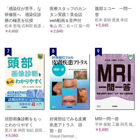
「感染症が苦手」な
医療スタッフのカン
腹部エコー 一問一
研修医へ 感染症診
タン実践！英会話
答
松本 直樹 渡邊 幸信
療の極意を伝授
web動画＆音声付
￥5,940
松本 哲哉 石和田 稔彦 ...
亀山 周二 佐々江 龍一郎
￥4,400
￥2,640
7
8
9
頭部画像診断をもっ
好発部位でみる皮膚
MRI一問一答
平井 俊範 工藤 與亮 堀...
とわかりやすく
疾患アトラス 頭
￥6,490
黒川 遼 神田 知紀 原田...
部・顔
￥5,060
Visual Dermat...