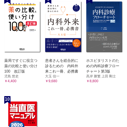
薬局ですぐに役立つ
患者さんを総合的に
ホスピタリストのた
薬の比較と使い分け
診るための 内科外
めの内科診療フロー
100 改訂版
来これ一冊、必携書
チャート第3版
児島 悠史
大玉 信一
髙岸 勝繁 上田 剛士
￥4,400
￥9,680
￥8,800
10