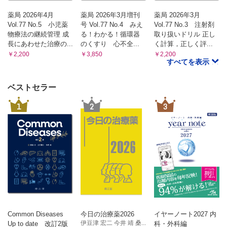
薬局 2026年4月
薬局 2026年3月増刊
薬局 2026年3月
Vol.77 No.5 小児薬
号 Vol.77 No.4 みえ
Vol.77 No.3 注射剤
物療法の継続管理 成
る！わかる！循環器
取り扱いドリル 正し
長にあわせた治療の...
のくすり 心不全...
く計算，正しく評...
￥2,200
￥3,850
￥2,200
すべてを表示
ベストセラー
1
2
3
Common Diseases
今日の治療薬2026
イヤーノート2027 内
伊豆津 宏二 今井 靖 桑...
Up to date 改訂2版
科・外科編