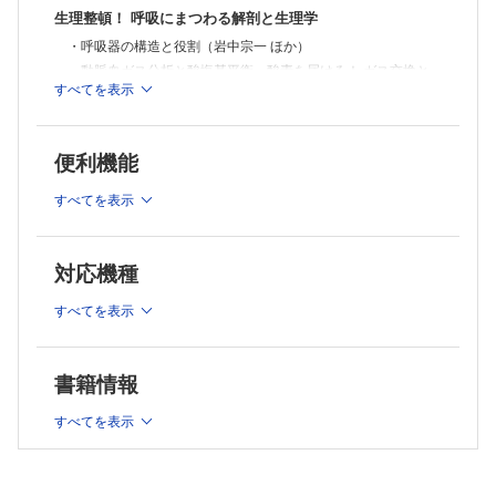
業務環境のオモテ・ウラ①～時間をつくる技法～
生理整頓！ 呼吸にまつわる解剖と生理学
（大井一弥）
・呼吸器の構造と役割（岩中宗一 ほか）
Gebaita?! 薬剤師の語ログ〈第7回〉
・動脈血ガス分析と酸塩基平衡－酸素を届けろ！ ガス交換と
疑義照会…上手くできていますか？
すべてを表示
血液による運搬－（長谷川浩嗣）
（大森智史）
薬剤部門管理者・ミドルマネジャーのためのBSC活用入門 〈第4回〉
・薬剤師に必要な呼吸機能検査の知識（坂野昌志）
ファーマシーマネジメントとバランスト・スコアカード
・呼吸器ケアで参照する画像所見の見方（小澤良之）
（赤瀬朋秀）
便利機能
呼吸器ケアで改善したい症状と症候
薬剤師力の型新たな思考と行動プランを手に入れろ！〈漆ノ型〉
「臨床現場」という研究室で，次世代にも残る価値ある論文作成に着手
・呼吸困難（辻 愛士 ほか）
すべてを表示
せよ！
・咳・喀痰（金光禎寛）
（坂野昌志）
・喘 鳴（田尻智子）
くすりのかたち外伝わかる！
・異常呼吸（油田尚総）
対応機種
使える！まいにち薬会話〈第7回〉
「混ぜないでください」（前編）
呼吸器ケアの対象となる疾患群
すべてを表示
（浅井考介 柴田奈央）
・肺炎・肺化膿症・膿胸（大西涼子 ほか）
医薬品適正使用・育薬フラッシュニュース
・喘息とCOPD（新実彰男）
・薬剤師介入でうつ病患者のアドヒアランス向上
・間質性肺炎・肺線維症（榎本紀之）
・高用量アセトアミノフェンで血圧上昇
書籍情報
（佐藤宏樹 澤田康文）
・循環器系疾患（石倉 健）
薬剤師が三ツ星シェフ－業務に活きる！活かせる！
・呼吸困難と神経筋疾患（大内智洋）
すべてを表示
経静脈栄養のホントのところ－ 番外編 リハビリテーション栄養と薬剤
呼吸を助けるくすり
師②
～これから必ず求められる視点～
・気管支拡張薬の使いかた・使いどころ－β2刺激薬－（中根茂
（東 敬一朗）