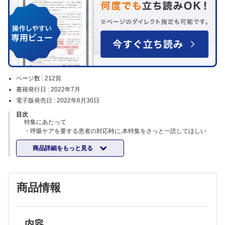
ページ数 :
212頁
書籍発行日 :
2022年7月
電子版発売日 :
2022年6月30日
目次
特集にあたって
・呼吸ケアを要する患者の対応時に,本特集をさっと一読してほしい
（井端英憲）
商品詳細をもっと見る
生理整頓！ 呼吸にまつわる解剖と生理学
・呼吸器の構造と役割（岩中宗一 ほか）
・動脈血ガス分析と酸塩基平衡－酸素を届けろ！ ガス交換と血液によ
る運搬－（長谷川浩嗣）
商品情報
・薬剤師に必要な呼吸機能検査の知識（坂野昌志）
・呼吸器ケアで参照する画像所見の見方（小澤良之）
呼吸器ケアで改善したい症状と症候
・呼吸困難（辻 愛士 ほか）
・咳・喀痰（金光禎寛）
内容