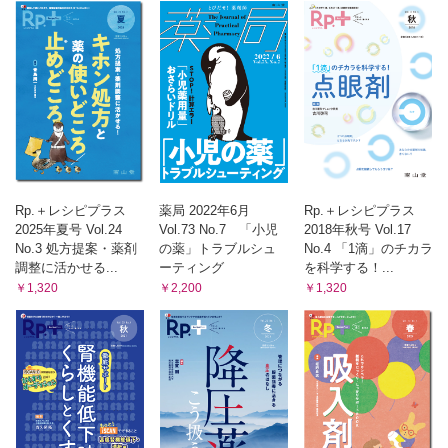
Gebaita?! 薬剤師の語ログ〈第7回〉
疑義照会…上手くできていますか？
（大森智史）
薬剤部門管理者・ミドルマネジャーのためのBSC活用入門
〈第4回〉
ファーマシーマネジメントとバランスト・スコアカード
（赤瀬朋秀）
薬剤師力の型新たな思考と行動プランを手に入れろ！〈漆
ノ型〉
Rp.＋レシピプラス
薬局 2022年6月
Rp.＋レシピプラス
「臨床現場」という研究室で，次世代にも残る価値ある論文作
2025年夏号 Vol.24
Vol.73 No.7 「小児
2018年秋号 Vol.17
成に着手せよ！
No.3 処方提案・薬剤
の薬」トラブルシュ
No.4 「1滴」のチカラ
（坂野昌志）
調整に活かせる...
ーティング
を科学する！...
￥1,320
￥2,200
￥1,320
くすりのかたち外伝わかる！
使える！まいにち薬会話〈第7回〉
「混ぜないでください」（前編）
（浅井考介 柴田奈央）
医薬品適正使用・育薬フラッシュニュース
・薬剤師介入でうつ病患者のアドヒアランス向上
・高用量アセトアミノフェンで血圧上昇