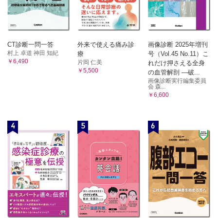
CT診断一問一答
外来で使える痛み診
画像診断 2025年増刊
村上 卓道 神田 知紀
療
号（Vol.45 No.11）こ
￥6,490
片岡 仁美
れだけ押さえる全身
￥5,500
の血管解剖 ―破...
画像診断実行編集委員
会 森...
￥6,600
4
5
6