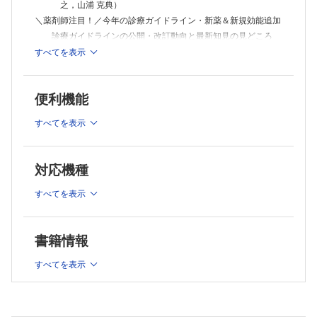
之，山浦 克典）
＼薬剤師注目！／今年の診療ガイドライン・新薬＆新規効能追加
診療ガイドラインの公開・改訂動向と最新知見の見どころ
（青島 周一）
すべてを表示
Catch Up! 診療ガイドライン
COPD診断と治療のためのガイドライン，改訂！（川山 智
隆 ほか）
便利機能
統合失調症薬物治療ガイドライン，改訂！（稲田 健）
すべてを表示
抗菌薬TDM臨床実践ガイドライン，改訂！（松元 一明）
夜尿症診療ガイドライン，改訂！（西﨑 直人 ほか）
Catch Up! 新薬・新規効能・新剤形
対応機種
TOPICS
新薬も登場！ 新型コロナウイルス感染症（COVID-19）の今
すべてを表示
は？（大橋 裕丈）
心不全に新たなツール！ 治療は変わる？ 変わらない？（橋
本 亨 ほか）
書籍情報
糖尿病の新規治療薬イメグリミン！ その作用とは？（麻生
好正）
すべてを表示
不妊治療・生殖補助医療の保険適用に伴う効能追加が盛ん
に！（日置 三紀）
変わりゆくアトピー性皮膚炎治療！ 新薬の効果・使いどこ
ろは？（加藤 則人）