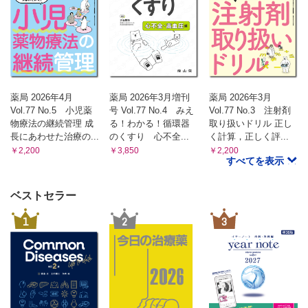
薬剤師力の型 新たな思考と行動プランを手に入れろ！
〈拾弐ノ型〉過去の治療歴から現在の薬物治療への影響を考
えよ！（槇枝 大貴）
薬局 2026年4月
薬局 2026年3月増刊
薬局 2026年3月
Vol.77 No.5 小児薬
号 Vol.77 No.4 みえ
Vol.77 No.3 注射剤
物療法の継続管理 成
る！わかる！循環器
取り扱いドリル 正し
長にあわせた治療の...
のくすり 心不全...
く計算，正しく評...
￥2,200
￥3,850
￥2,200
すべてを表示
ベストセラー
1
2
3