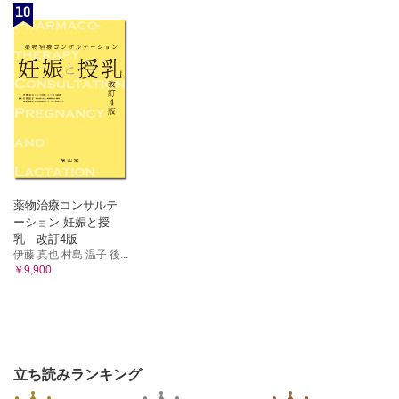
10
薬物治療コンサルテ
ーション 妊娠と授
乳 改訂4版
伊藤 真也 村島 温子 後...
￥9,900
立ち読みランキング