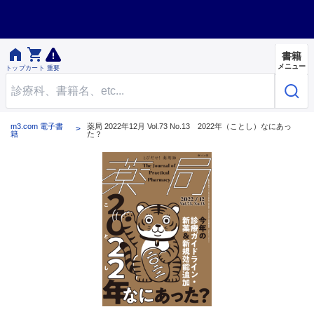


書籍
メニュー
トップ
カート
重要
m3.com 電子書
薬局 2022年12月 Vol.73 No.13 2022年（ことし）なにあっ
籍
た？