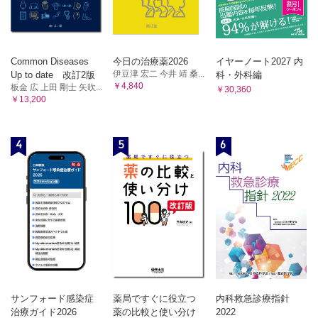
Common Diseases
今日の治療薬2026
イヤーノート2027 内
伊豆津 宏二 今井 靖 桑...
Up to date 改訂2版
科・外科編
￥4,840
板金 広 上田 剛士 矢吹...
￥30,360
￥13,200
4
5
6
サンフォード感染症
薬局ですぐに役立つ
内科救急診療指針
治療ガイド2026
薬の比較と使い分け
2022