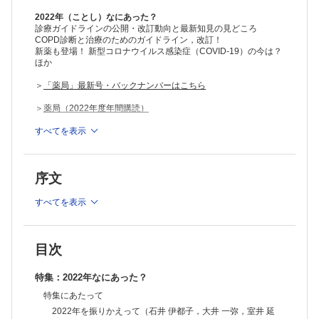
2022年（ことし）なにあった？
診療ガイドラインの公開・改訂動向と最新知見の見どころ
COPD診断と治療のためのガイドライン，改訂！
新薬も登場！ 新型コロナウイルス感染症（COVID-19）の今は？
ほか
＞
「薬局」最新号・バックナンバーはこちら
＞
薬局（2022年度年間購読）
※本製品はPCでの閲覧も可能です。
すべてを表示
製品のご購入後、「購入済ライセンス一覧」より、オンライン環
境で閲覧可能なPDF版をご覧いただけます。詳細は
こちら
でご確
認ください。
序文
推奨ブラウザ： Firefox 最新版 / Google Chrome 最新版 / Safari
最新版
すべてを表示
目次
特集：2022年なにあった？
特集にあたって
2022年を振りかえって（石井 伊都子，大井 一弥，室井 延