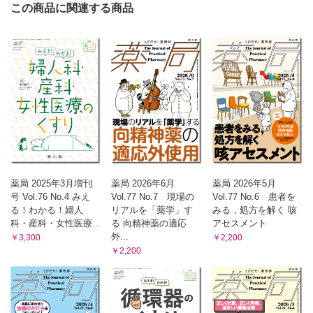
この商品に関連する商品
〈第12回〉第7波の新型コロナウイルス陽性患者への対応を
振り返る（中嶋 亜紀）
現場で働く薬剤師のための臨床薬学研究のオモテ・ウラ
〈第12回〉後ろ向き臨床研究のオモテ・ウラ（大井 一弥）
薬剤部門管理者・ミドルマネジャーのためのBSC活用入門
〈最終回〉失敗は成功の基：BSC作成失敗事例から学ぶ（髙
橋 淑郎）
くすりのかたち外伝 わかる！使える！まいにち薬会話
〈第12回〉「この薬の吸収は〇〇です」皮膚吸収編（浅井
考介 柴田 奈央）
腫瘍薬学ハイライト
血液がんに高い治療効果を示すCAR-T細胞療法（川西 正
薬局 2025年3月増刊
薬局 2026年6月
薬局 2026年5月
祐）
号 Vol.76 No.4 みえ
Vol.77 No.7 現場の
Vol.77 No.6 患者を
医薬品適正使用・育薬フラッシュニュース
る！わかる！婦人
リアルを「薬学」す
みる，処方を解く 咳
・薬物乱用頭痛の有病率は2.32%
科・産科・女性医療...
る 向精神薬の適応
アセスメント
・ドンペリドンやメトクロプラミドで脳卒中リスクが上昇
外...
￥3,300
￥2,200
（佐藤 宏樹 澤田 康文）
￥2,200
喫茶よりみち 薬剤師の知っ得リテラシー
〈Scene ＃12〉審査を経ていないプレプリントと社会の関
わり ～あの治療薬にまつわる混乱にも影響を及ぼしてい
た!?～（井出 和希）