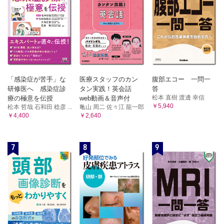
「感染症が苦手」な
医療スタッフのカン
腹部エコー 一問一
研修医へ 感染症診
タン実践！英会話
答
松本 直樹 渡邊 幸信
療の極意を伝授
web動画＆音声付
￥5,940
松本 哲哉 石和田 稔彦 ...
亀山 周二 佐々江 龍一郎
￥4,400
￥2,640
7
8
9