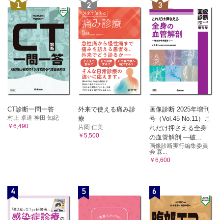
1
2
3
CT診断一問一答
外来で使える痛み診
画像診断 2025年増刊
村上 卓道 神田 知紀
療
号（Vol.45 No.11）こ
￥6,490
片岡 仁美
れだけ押さえる全身
￥5,500
の血管解剖 ―破...
画像診断実行編集委員
会 森...
￥6,600
4
5
6