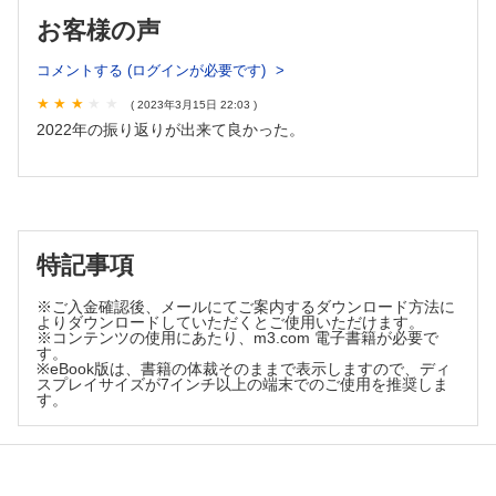
乾癬治療の現在とこれから（藤田 英樹）
お客様の声
片頭痛の急性期治療・予防療法が激変！ 新薬はどう活か
す？（菊井 祥二 ほか）
コメントする (ログインが必要です)
新規作用機序の慢性咳嗽治療薬が登場！（金子 猛）
( 2023年3月15日 22:03 )
悪心・嘔吐への積極的な介入を！ 制吐薬の新薬・新効能
2022年の振り返りが出来て良かった。
（比良 大輔 ほか）
新薬・新剤形News
塗る抗コリン薬?! 多汗症治療のニューフェイス（藤本 智
子）
待望の飲めるプロゲステロン登場！（牧田 和也）
最近の添付文書改訂
特記事項
気になる併用禁忌，気をつけたい副作用追加（松村 知洋）
What’s Up 2022
※ご入金確認後、メールにてご案内するダウンロード方法に
スイッチ緊急避妊薬の議論 ―匍匐前進の超スロー，実現は
よりダウンロードしていただくとご使用いただけます。
※コンテンツの使用にあたり、m3.com 電子書籍が必要で
2024年以降か―（玉田 慎二）
す。
病院薬剤師の人材確保問題と卒後研修 ―全国調査により実
※eBook版は、書籍の体裁そのままで表示しますので、ディ
スプレイサイズが7インチ以上の端末でのご使用を推奨しま
情が“みえる化”―（髙塩 健一）
す。
シリーズ
えびさんぽ
ランドマークスタディで振り返る2022年（青島 周一）
Gebaita?! 薬剤師の語ログ