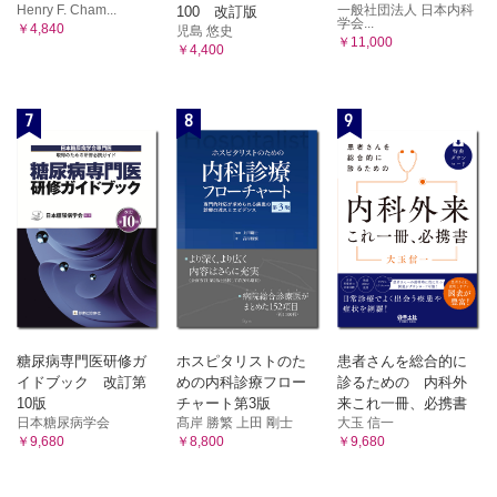
Henry F. Cham...
一般社団法人 日本内科
100 改訂版
学会...
￥4,840
児島 悠史
￥11,000
￥4,400
7
8
9
糖尿病専門医研修ガ
ホスピタリストのた
患者さんを総合的に
イドブック 改訂第
めの内科診療フロー
診るための 内科外
10版
チャート第3版
来これ一冊、必携書
日本糖尿病学会
髙岸 勝繁 上田 剛士
大玉 信一
￥9,680
￥8,800
￥9,680