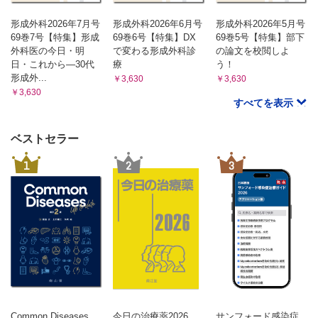
形成外科2026年7月号
形成外科2026年6月号
形成外科2026年5月号
69巻7号【特集】形成
69巻6号【特集】DX
69巻5号【特集】部下
外科医の今日・明
で変わる形成外科診
の論文を校閲しよ
日・これから―30代
療
う！
形成外...
￥3,630
￥3,630
￥3,630
すべてを表示
ベストセラー
1
2
3
Common Diseases
今日の治療薬2026
サンフォード感染症