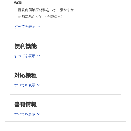
特集
新規創傷治療材料をいかに活かすか
企画にあたって （寺師浩人）
ソーバクト(R) （藤井美樹）
すべてを表示
アクアセル(R) Agアドバンテージ （櫻井 敦）
ペルナックGプラス(R) （松峯 元）
OASIS(R)細胞外マトリックス （黒川正人ほか）
便利機能
シルクエラスチン(R)を用いた新規創傷治療材料の開発 （野田
和男ほか）
すべてを表示
エピフィックスの使用経験 （大山拓人ほか）
コラム：編集委員長コラム［第38回］ （細川 亙）
対応機種
連載：形成外科NEXT―次世代の本音―
ぼちぼち （羽多野隆治）
すべてを表示
連載：教室だより北～南
No.94 長崎医療センター 形成外科 （藤岡正樹）
書籍情報
連載：短編小説で綴る論文探訪 たんろんたん
大きな島から小さな島へ：母指化術と神経血管柄島状皮弁
すべてを表示
（寺尾保信，去川俊二）
経験