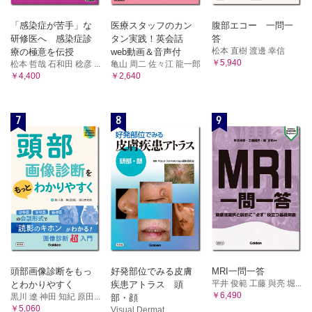
「感染症が苦手」な
医療スタッフのカン
腹部エコー 一問一
研修医へ 感染症診
タン実践！英会話
答
松本 直樹 渡邊 幸信
療の極意を伝授
web動画＆音声付
￥5,940
松本 哲哉 石和田 稔彦 ...
亀山 周二 佐々江 龍一郎
￥4,400
￥2,640
7
8
9
頭部画像診断をもっ
好発部位でみる皮膚
MRI一問一答
平井 俊範 工藤 與亮 堀...
とわかりやすく
疾患アトラス 頭
￥6,490
黒川 遼 神田 知紀 原田...
部・顔
￥5,060
Visual Dermat...