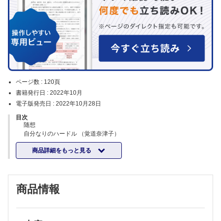
ページ数 :
120頁
書籍発行日 :
2022年10月
電子版発売日 :
2022年10月28日
目次
随想
自分なりのハードル （覚道奈津子）
特集
商品詳細をもっと見る
新規創傷治療材料をいかに活かすか
企画にあたって （寺師浩人）
ソーバクト(R) （藤井美樹）
アクアセル(R) Agアドバンテージ （櫻井 敦）
商品情報
ペルナックGプラス(R) （松峯 元）
OASIS(R)細胞外マトリックス （黒川正人ほか）
シルクエラスチン(R)を用いた新規創傷治療材料の開発 （野田和男ほ
か）