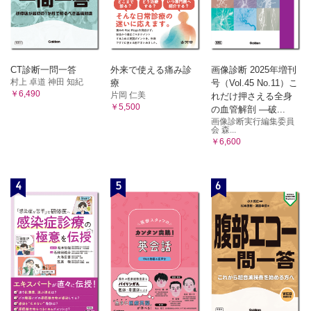
CT診断一問一答
外来で使える痛み診
画像診断 2025年増刊
村上 卓道 神田 知紀
療
号（Vol.45 No.11）こ
￥6,490
片岡 仁美
れだけ押さえる全身
￥5,500
の血管解剖 ―破...
画像診断実行編集委員
会 森...
￥6,600
4
5
6