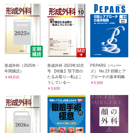
形成外科（2025年・
形成外科 2023年10月
PEPARS（ペパー
年間購読）
号 【特集】顎下部の
ズ） No.23 切開とア
たるみ取り―私はこ
プローチの基本戦略
￥49,610
うしている―
￥5,500
￥3,630