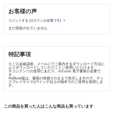
形成外科領域における超音波ガイド下坐骨神経ブロック（膝窩
部アプローチ）の有用性 （桑原 郁ほか）
お客様の声
Trans womanの外陰部女性化術とS状結腸造膣術における希釈
式自己血輸血の有用性 （林 昌伸ほか）
コメントする (ログインが必要です)
症例
まだ投稿されていません
先天性外眼筋線維症による眼瞼下垂症の1例 （金子貴芳ほか）
工夫
下眼瞼・頬部骨膜下リフトに脂肪移植を併用した下眼瞼除皺術
（田中哲一郎）
外国文献抄訳 PRS Vol.149 No.2 （清水史明）
特記事項
INFORMATION
※ご入金確認後、メールにてご案内するダウンロード方法に
投稿規定
よりダウンロードしていただくとご使用いただけます。
※コンテンツの使用にあたり、m3.com 電子書籍が必要で
す。
※eBook版は、書籍の体裁そのままで表示しますので、ディ
スプレイサイズが7インチ以上の端末でのご使用を推奨しま
す。
この商品を買った人はこんな商品も買っています