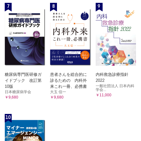
7
8
9
糖尿病専門医研修ガ
患者さんを総合的に
内科救急診療指針
イドブック 改訂第
診るための 内科外
2022
一般社団法人 日本内科
10版
来これ一冊、必携書
学会...
日本糖尿病学会
大玉 信一
￥11,000
￥9,680
￥9,680
10