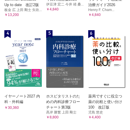
伊豆津 宏二 今井 靖 桑...
Up to date 改訂2版
治療ガイド2026
￥4,840
板金 広 上田 剛士 矢吹...
Henry F. Cham...
￥13,200
￥4,840
4
5
6
イヤーノート2027 内
ホスピタリストのた
薬局ですぐに役立つ
科・外科編
めの内科診療フロー
薬の比較と使い分け
チャート第3版
100 改訂版
￥30,360
髙岸 勝繁 上田 剛士
児島 悠史
￥8,800
￥4,400