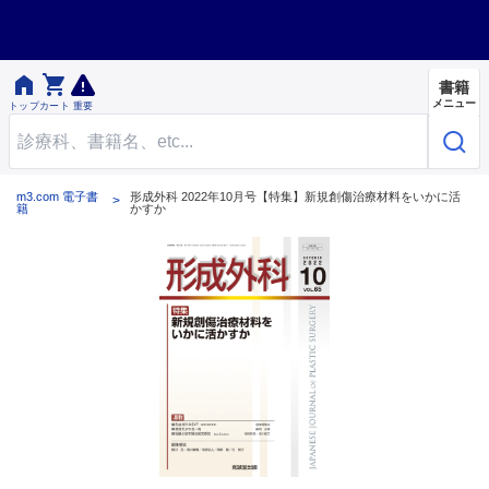


書籍
メニュー
トップ
カート
重要
m3.com 電子書
形成外科 2022年10月号【特集】新規創傷治療材料をいかに活
籍
かすか