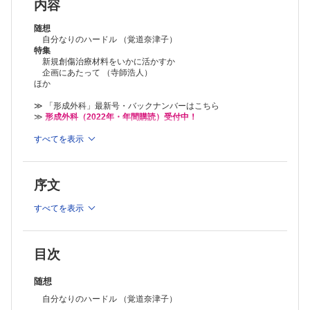
エピフィックスの使用経験 （大山拓人ほか）
内容
コラム：編集委員長コラム［第38回］ （細川 亙）
連載：形成外科NEXT―次世代の本音―
随想
ぼちぼち （羽多野隆治）
自分なりのハードル （覚道奈津子）
特集
連載：教室だより北～南
新規創傷治療材料をいかに活かすか
No.94 長崎医療センター 形成外科 （藤岡正樹）
企画にあたって （寺師浩人）
連載：短編小説で綴る論文探訪 たんろんたん
ほか
大きな島から小さな島へ：母指化術と神経血管柄島状皮弁 （寺尾保
信，去川俊二）
≫ 「形成外科」最新号・バックナンバーはこちら
経験
≫
形成外科（2022年・年間購読）受付中！
形成外科領域における超音波ガイド下坐骨神経ブロック（膝窩部アプロ
ーチ）の有用性 （桑原 郁ほか）
※本製品はPCでの閲覧も可能です。
すべてを表示
製品のご購入後、「購入済ライセンス一覧」より、オンライン環
Trans womanの外陰部女性化術とS状結腸造膣術における希釈式自己血
境で閲覧可能なPDF版をご覧いただけます。詳細は
こちら
でご確
輸血の有用性 （林 昌伸ほか）
認ください。
症例
序文
推奨ブラウザ： Firefox 最新版 / Google Chrome 最新版 / Safari
先天性外眼筋線維症による眼瞼下垂症の1例 （金子貴芳ほか）
最新版
工夫
すべてを表示
下眼瞼・頬部骨膜下リフトに脂肪移植を併用した下眼瞼除皺術 （田中
哲一郎）
外国文献抄訳 PRS Vol.149 No.2 （清水史明）
INFORMATION
目次
投稿規定
随想
自分なりのハードル （覚道奈津子）