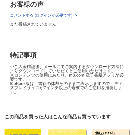
お客様の声
免疫学
T細胞によるセルフとネオセルフの識別能による全身性自己免
コメントする (ログインが必要です)
疫疾患の発症
まだ投稿されていません
森 俊輔
癌・腫瘍学
がん治療の進歩によって骨転移診療の重要性が増している
余宮きのみ
連載
特記事項
医師の働き方改革 ─ 取り組みの現状と課題19（最終回）
※ご入金確認後、メールにてご案内するダウンロード方法に
医師業務体制の本来のあるべき姿とは─ 働き方改革の本質を問
よりダウンロードしていただくとご使用いただけます。
う
※コンテンツの使用にあたり、m3.com 電子書籍アプリが必
門脇則光
要です。
※eBook版は、書籍の体裁そのままで表示しますので、ディ
医療における生成AIとDX(11)
スプレイサイズが7インチ以上の端末でのご使用を推奨しま
す。
生成AIを使いこなす医療論文執筆ガイド─ アウトライン作成か
ら査読対応までの実践的ワークフロー
限界助教
医療にいかす行動経済学(8)
この商品を買った人はこんな商品も買っています
がん医療と行動経済学：揺らぐ意思決定に寄り添う「ナッジ」
大谷弘行
FORUM