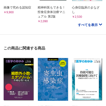
画像で究める認知症
精神科医もできる！
心身症臨床のまなざ
拒食症身体治療マニ
し
￥9,900
ュアル 第2版
￥2,530
￥2,090
すべてを表示
この商品に関連する商品