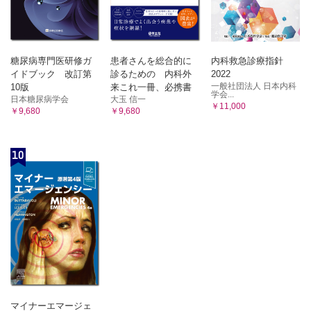
糖尿病専門医研修ガ
患者さんを総合的に
内科救急診療指針
イドブック 改訂第
診るための 内科外
2022
一般社団法人 日本内科
10版
来これ一冊、必携書
学会...
日本糖尿病学会
大玉 信一
￥11,000
￥9,680
￥9,680
10
マイナーエマージェ