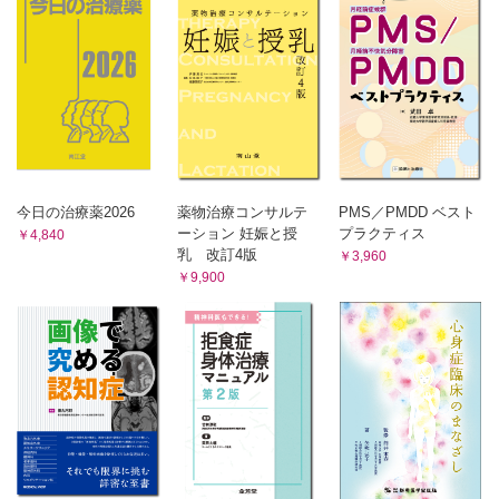
人間社会の未来 ─ 専門家が予見する人類の行方15
これから人間はどうつきあっていけばよいのか
山極壽一
今日の治療薬2026
薬物治療コンサルテ
PMS／PMDD ベスト
ーション 妊娠と授
プラクティス
￥4,840
乳 改訂4版
￥3,960
￥9,900