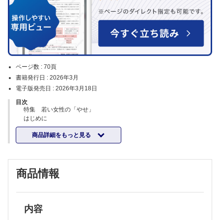
ページ数 :
70頁
書籍発行日 :
2026年3月
電子版発売日 :
2026年3月18日
目次
特集 若い女性の「やせ」
はじめに
田村好史
商品詳細をもっと見る
女性の低体重/低栄養症候群の疾患概念提唱の背景
小川 渉
女性の低体重/低栄養症候群（FUS）とその課題解決に向けて
田村好史
商品情報
女性の低体重/低栄養と骨密度
能瀬さやか
女性の低体重・低栄養とプレコンセプションケア─ 次世代の健康を見据
えた女性の低体重・低栄養の課題
荒田尚子
内容
若年女性の痩身志向と糖尿病治療薬・肥満症治療薬の適応外使用による