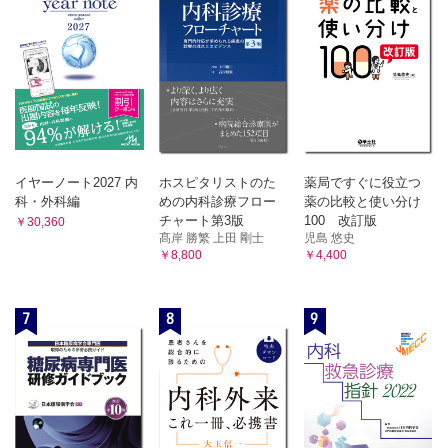
イヤーノート2027 内
ホスピタリストのた
薬局ですぐに役立つ
科・外科編
めの内科診療フロー
薬の比較と使い分け
チャート第3版
100 改訂版
￥30,360
髙岸 勝繁 上田 剛士
児島 悠史
￥8,800
￥4,400
7
8
9