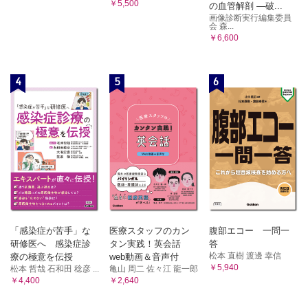
￥5,500
の血管解剖 ―破...
画像診断実行編集委員
会 森...
￥6,600
4
5
6
「感染症が苦手」な
医療スタッフのカン
腹部エコー 一問一
研修医へ 感染症診
タン実践！英会話
答
松本 直樹 渡邊 幸信
療の極意を伝授
web動画＆音声付
￥5,940
松本 哲哉 石和田 稔彦 ...
亀山 周二 佐々江 龍一郎
￥4,400
￥2,640