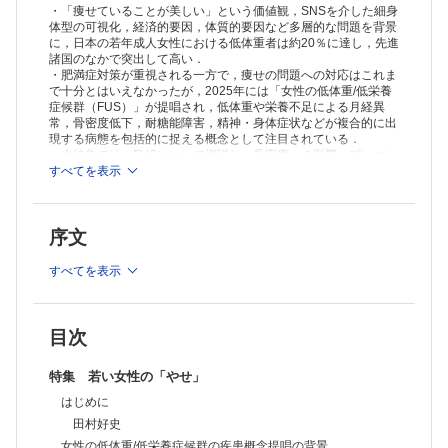
健康被害：現状と症例報告─ 日本社会におけるルッキズムの蔓延と医療
・「痩せていることが美しい」という価値観，SNSを介した細身
現場の課題
山下滋雄
体型の可視化，経済的要因，体質的要因など多層的な問題を背景
に，日本の若年成人女性における低体重者は約20％に達し，先進
若い女性の「やせ」と摂食症（障害）─ 現状の課題と包括的支援体制の
諸国のなかで突出して高い．
構築に向けて
・肥満症対策が重視される一方で，痩せの問題への対応はこれま
河合啓介
で十分とはいえなかったが，2025年には「女性の低体重/低栄養
日本人若年女性のボディイメージの現状と心理教育的介入方法
症候群（FUS）」が提唱され，低体重や栄養不足による月経異
鈴木公啓
常，骨密度低下，耐糖能障害，精神・身体症状などが複合的に出
日本人女性の痩せをめぐる健康課題と支援モデル─ 女性の低体重/低栄
現する病態を包括的に捉える概念として注目されている．
養症候群（FUS）予防と包括的教育の視点から
・本特集では，FUSについて概説し，骨密度への影響，プレコン
室伏由佳・他
セプションケアとの関連，糖尿病・肥満症治療薬の目的外使用の
すべてを表示
現状，摂食障害の現状と課題，ボディイメージと教育，そして女
TOPICS
性が健康的な生活を送れる社会に向けた取り組みについて，各分
免疫学
野の専門家が論じる．
T細胞によるセルフとネオセルフの識別能による全身性自己免疫疾患の
序文
発症
森 俊輔
すべてを表示
癌・腫瘍学
がん治療の進歩によって骨転移診療の重要性が増している
余宮きのみ
連載
目次
医師の働き方改革 ─ 取り組みの現状と課題19（最終回）
医師業務体制の本来のあるべき姿とは─ 働き方改革の本質を問う
特集 若い女性の「やせ」
門脇則光
はじめに
医療における生成AIとDX(11)
生成AIを使いこなす医療論文執筆ガイド─ アウトライン作成から査読対
田村好史
応までの実践的ワークフロー
女性の低体重/低栄養症候群の疾患概念提唱の背景