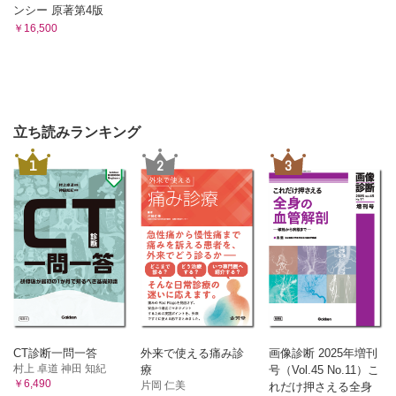
ンシー 原著第4版
￥16,500
立ち読みランキング
1
2
3
CT診断一問一答
外来で使える痛み診
画像診断 2025年増刊
村上 卓道 神田 知紀
療
号（Vol.45 No.11）こ
￥6,490
片岡 仁美
れだけ押さえる全身