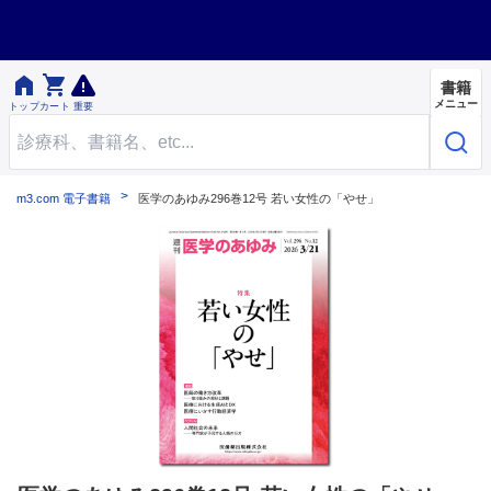


書籍
メニュー
トップ
カート
重要
m3.com 電子書籍
医学のあゆみ296巻12号 若い女性の「やせ」