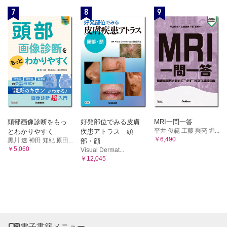
7
8
9
頭部画像診断をもっ
好発部位でみる皮膚
MRI一問一答
平井 俊範 工藤 與亮 堀...
とわかりやすく
疾患アトラス 頭
￥6,490
黒川 遼 神田 知紀 原田...
部・顔
￥5,060
Visual Dermat...
￥12,045

電子書籍メニュー