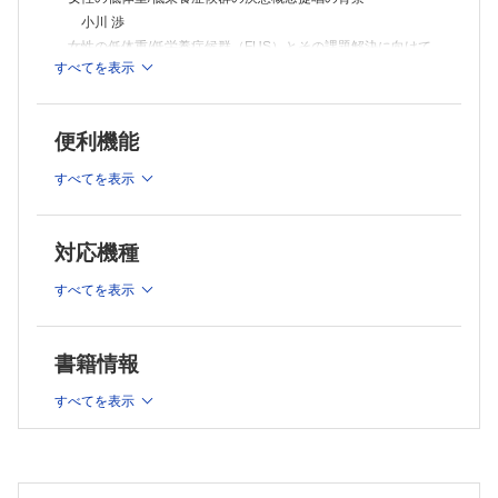
限界助教
小川 渉
医療にいかす行動経済学(8)
女性の低体重/低栄養症候群（FUS）とその課題解決に向けて
がん医療と行動経済学：揺らぐ意思決定に寄り添う「ナッジ」
すべてを表示
田村好史
大谷弘行
FORUM
女性の低体重/低栄養と骨密度
人間社会の未来 ─ 専門家が予見する人類の行方15
能瀬さやか
これから人間はどうつきあっていけばよいのか
便利機能
女性の低体重・低栄養とプレコンセプションケア─ 次世代の健
山極壽一
康を見据えた女性の低体重・低栄養の課題
すべてを表示
荒田尚子
若年女性の痩身志向と糖尿病治療薬・肥満症治療薬の適応外使
用による健康被害：現状と症例報告─ 日本社会におけるルッ
対応機種
キズムの蔓延と医療現場の課題
山下滋雄
すべてを表示
若い女性の「やせ」と摂食症（障害）─ 現状の課題と包括的支
援体制の構築に向けて
河合啓介
書籍情報
日本人若年女性のボディイメージの現状と心理教育的介入方法
鈴木公啓
すべてを表示
日本人女性の痩せをめぐる健康課題と支援モデル─ 女性の低体
重/低栄養症候群（FUS）予防と包括的教育の視点から
室伏由佳・他
TOPICS