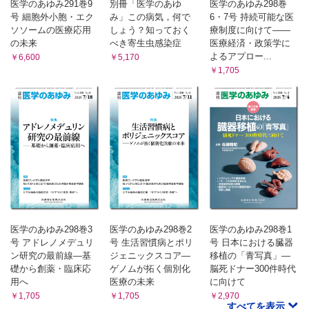
医学のあゆみ291巻9
別冊「医学のあゆ
医学のあゆみ298巻
号 細胞外小胞・エク
み」この病気，何で
6・7号 持続可能な医
ソソームの医療応用
しょう？知っておく
療制度に向けて――
の未来
べき寄生虫感染症
医療経済・政策学に
よるアプロー...
￥6,600
￥5,170
￥1,705
医学のあゆみ298巻3
医学のあゆみ298巻2
医学のあゆみ298巻1
号 アドレノメデュリ
号 生活習慣病とポリ
号 日本における臓器
ン研究の最前線―基
ジェニックスコア―
移植の「青写真」―
礎から創薬・臨床応
ゲノムが拓く個別化
脳死ドナー300件時代
用へ
医療の未来
に向けて
￥1,705
￥1,705
￥2,970
すべてを表示