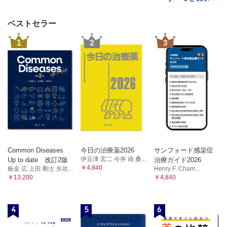
ベストセラー
1
2
3
Common Diseases
今日の治療薬2026
サンフォード感染症
伊豆津 宏二 今井 靖 桑...
Up to date 改訂2版
治療ガイド2026
￥4,840
板金 広 上田 剛士 矢吹...
Henry F. Cham...
￥13,200
￥4,840
4
5
6