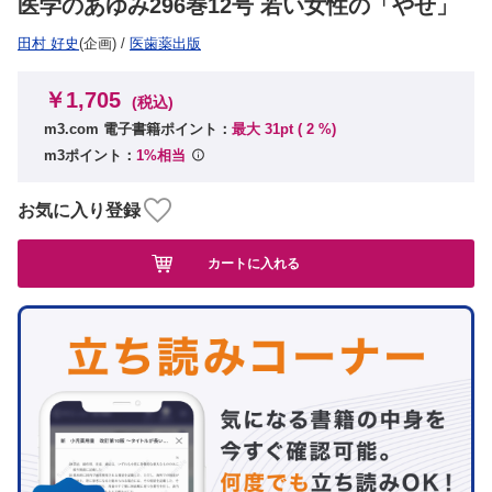
医学のあゆみ296巻12号 若い女性の「やせ」
田村 好史
(企画)
/
医歯薬出版
￥1,705
(税込)
m3.com 電子書籍ポイント：
最大 31pt (
2
%)
m3ポイント：
1%相当
お気に入り登録
カートに入れる