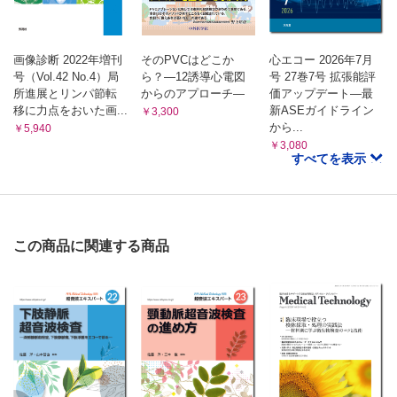
画像診断 2022年増刊
そのPVCはどこか
心エコー 2026年7月
号（Vol.42 No.4）局
ら？―12誘導心電図
号 27巻7号 拡張能評
所進展とリンパ節転
からのアプローチ―
価アップデート―最
移に力点をおいた画...
新ASEガイドライン
￥3,300
から...
￥5,940
￥3,080
すべてを表示
この商品に関連する商品