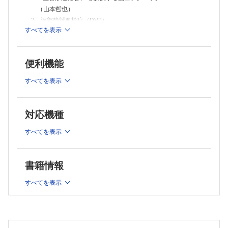
【新連載】
（山本哲也）
1．Streptococcus gallolyticus group
3．深部静脈血栓症（DVT）
（佐藤勇樹）
基礎講座
すべてを表示
1）検査に臨むうえで知っておきたい 診断と治療―経過観
臨床検査技師のための随時尿蛋白／クレアチニン比（P／C比）評価の
察も含めて
基礎知識
（西上和宏）
（笠原千晶）
便利機能
2）超音波検査の進め方，レポート作成の肝
技術講座
（小谷敦志）
豊胸術後の超音波検査のポイント
すべてを表示
（小暮洋美）
4．下肢静脈瘤
MT Seminar
1）検査に臨むうえで知っておきたい 診断と治療―経過観
IVDとLDTs
察も含めて
（後藤月美）
対応機種
（広川雅之）
臨床検査Q&A
2）超音波検査の進め方，レポート作成の肝
新型コロナウイルス感染症（COVID-19）の検査において，現在は抗原
すべてを表示
（吉岡明治）
定性検査が普及していますが，核酸増幅検査など他の検査との使い分け
はどのように考えればよいですか？
（大城健哉）
特集とあわせて読みたい
Information
書籍情報
『2025年改訂版 肺血栓塞栓症・深部静脈血栓症および肺高
スペシャリストが実践する第3回徳島神経筋セミナー
血圧症に関するガイドライン』のおもな変更点
2026年（第47回）緊急臨床検査士資格認定試験
すべてを表示
（山田典一）
VOICE読者のページ
MTパズル
Editorial―今月のことば
編集後記・次号予告
タイム・マネジメント
（三井田 孝）