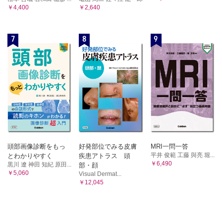
￥4,400
￥2,640
7
8
9
頭部画像診断をもっ
好発部位でみる皮膚
MRI一問一答
平井 俊範 工藤 與亮 堀...
とわかりやすく
疾患アトラス 頭
￥6,490
黒川 遼 神田 知紀 原田...
部・顔
￥5,060
Visual Dermat...
￥12,045