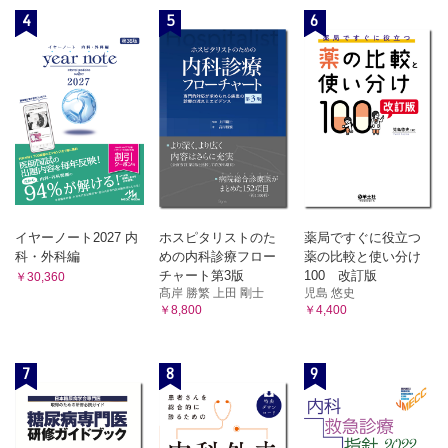
4
5
6
イヤーノート2027 内
ホスピタリストのた
薬局ですぐに役立つ
科・外科編
めの内科診療フロー
薬の比較と使い分け
チャート第3版
100 改訂版
￥30,360
髙岸 勝繁 上田 剛士
児島 悠史
￥8,800
￥4,400
7
8
9