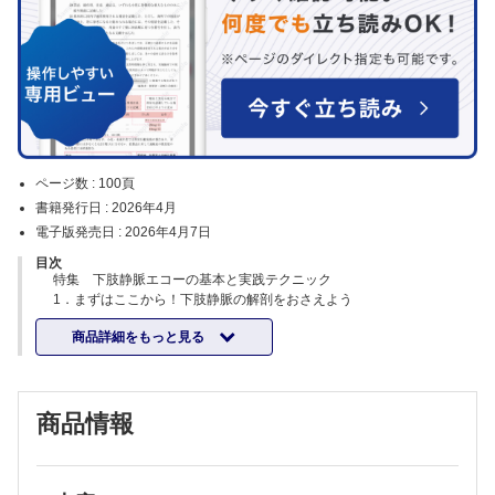
ページ数 :
100頁
書籍発行日 :
2026年4月
電子版発売日 :
2026年4月7日
目次
特集 下肢静脈エコーの基本と実践テクニック
1．まずはここから！下肢静脈の解剖をおさえよう
（髙井洋次）
商品詳細をもっと見る
2．“血管が追えない”を解決する描出テクニック
（山本哲也）
3．深部静脈血栓症（DVT）
1）検査に臨むうえで知っておきたい 診断と治療―経過観察も含めて
商品情報
（西上和宏）
2）超音波検査の進め方，レポート作成の肝
（小谷敦志）
4．下肢静脈瘤