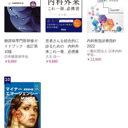
糖尿病専門医研修ガ
患者さんを総合的に
内科救急診療指針
イドブック 改訂第
診るための 内科外
2022
一般社団法人 日本内科
10版
来これ一冊、必携書
学会...
日本糖尿病学会
大玉 信一
￥11,000
￥9,680
￥9,680
10