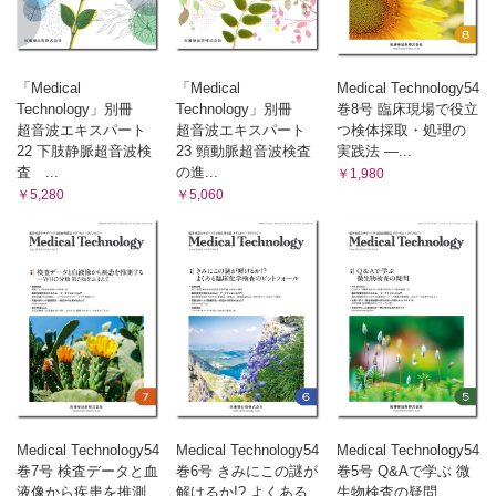
「Medical
「Medical
Medical Technology54
Technology」別冊
Technology」別冊
巻8号 臨床現場で役立
超音波エキスパート
超音波エキスパート
つ検体採取・処理の
22 下肢静脈超音波検
23 頸動脈超音波検査
実践法 ―...
査 ...
の進...
￥1,980
￥5,280
￥5,060
Medical Technology54
Medical Technology54
Medical Technology54
巻7号 検査データと血
巻6号 きみにこの謎が
巻5号 Q&Aで学ぶ 微
液像から疾患を推測
解けるか!? よくある
生物検査の疑問