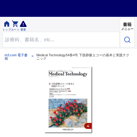


書籍
メニュー
トップ
カート
重要
m3.com 電子書
Medical Technology54巻4号 下肢静脈エコーの基本と実践テク
籍
ニック