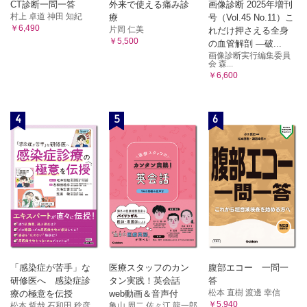
CT診断一問一答
外来で使える痛み診
画像診断 2025年増刊
村上 卓道 神田 知紀
療
号（Vol.45 No.11）こ
￥6,490
片岡 仁美
れだけ押さえる全身
￥5,500
の血管解剖 ―破...
画像診断実行編集委員
会 森...
￥6,600
4
5
6
「感染症が苦手」な
医療スタッフのカン
腹部エコー 一問一
研修医へ 感染症診
タン実践！英会話
答
松本 直樹 渡邊 幸信
療の極意を伝授
web動画＆音声付
￥5,940
松本 哲哉 石和田 稔彦 ...
亀山 周二 佐々江 龍一郎