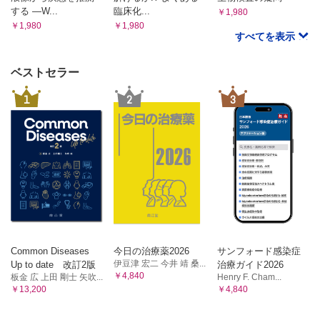
する ―W...
臨床化...
￥1,980
￥1,980
￥1,980
すべてを表示
ベストセラー
1
2
3
Common Diseases
今日の治療薬2026
サンフォード感染症
伊豆津 宏二 今井 靖 桑...
Up to date 改訂2版
治療ガイド2026
￥4,840
板金 広 上田 剛士 矢吹...
Henry F. Cham...
￥13,200
￥4,840