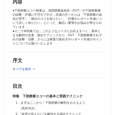
1）検査に臨むうえで知っておきたい 診断と治療―経過観察も含めて
内容
（広川雅之）
2）超音波検査の進め方，レポート作成の肝
●下肢静脈エコー検査は，深部静脈血栓症（DVT）や下肢静脈瘤
（吉岡明治）
の診断・評価に不可欠ですが，読者の方々からは「下肢静脈の追
従が苦手」「描出のコツを知りたい」「評価やレポート作成につ
特集とあわせて読みたい
いて詳しく知りたい」といった，幅広い要望やお悩みが寄せられ
『2025年改訂版 肺血栓塞栓症・深部静脈血栓症および肺高血圧症に
ています．
関するガイドライン』のおもな変更点
●そこで本特集では，このようなニーズにお応えすべく，基本と
（山田典一）
なる解剖や走査・描出テクニックから，DVT・下肢静脈瘤それぞ
Editorial―今月のことば
れの診断・治療，さらには検査の進め方やレポート作成のポイン
タイム・マネジメント
トについてお届けいたします．
（三井田 孝）
話題―NEWS&TOPICS
生理機能検査や採血室でのペイシェントハラスメントへの対応
序文
（桑原博道・田村 孔）
改訂となった『重症熱性血小板減少症候群（SFTS）診療の手引き2025
すべてを表示
年版』のポイント
（加藤康幸）
先輩に学ぶ！微生物検査の基本技術・知識とチェックポイント
4．培養検査
目次
（金澤雄大）
臨床検査技師のためのAI・データサイエンス入門
特集 下肢静脈エコーの基本と実践テクニック
【新連載】
1．臨床検査技師のためのAI基礎―現場で変わる業務とデータ
1．まずはここから！下肢静脈の解剖をおさえよう
（野坂大喜）
（髙井洋次）
質量分析による菌種同定―想定外の結果が出たら？
2．“血管が追えない”を解決する描出テクニック