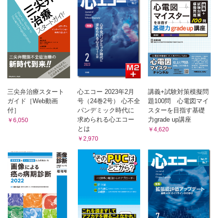
臨床検査技師のための随時尿蛋白／クレアチニン比（P／C
比）評価の基礎知識
（笠原千晶）
技術講座
豊胸術後の超音波検査のポイント
（小暮洋美）
MT Seminar
IVDとLDTs
三尖弁治療スタート
心エコー 2023年2月
講義+試験対策模擬問
（後藤月美）
ガイド［Web動画
号（24巻2号） 心不全
題100問 心電図マイ
臨床検査Q&A
付］
パンデミック時代に
スターを目指す基礎
新型コロナウイルス感染症（COVID-19）の検査において，現
求められる心エコー
力grade up講座
￥6,050
在は抗原定性検査が普及していますが，核酸増幅検査など他
とは
￥4,620
の検査との使い分けはどのように考えればよいですか？
￥2,970
（大城健哉）
Information
スペシャリストが実践する第3回徳島神経筋セミナー
2026年（第47回）緊急臨床検査士資格認定試験
VOICE読者のページ
MTパズル
編集後記・次号予告