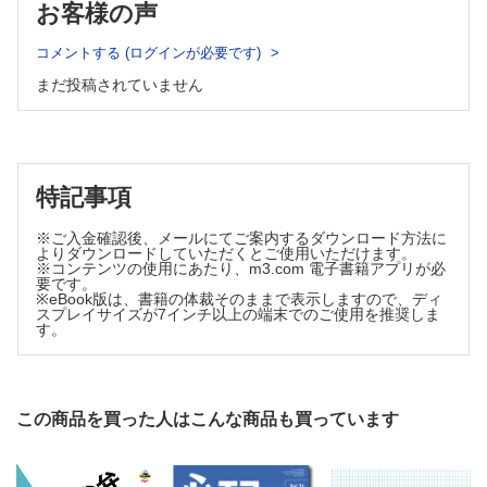
お客様の声
話題―NEWS&TOPICS
生理機能検査や採血室でのペイシェントハラスメントへの対応
コメントする (ログインが必要です)
（桑原博道・田村 孔）
まだ投稿されていません
改訂となった『重症熱性血小板減少症候群（SFTS）診療の手
引き2025年版』のポイント
（加藤康幸）
先輩に学ぶ！微生物検査の基本技術・知識とチェックポイ
ント
特記事項
4．培養検査
（金澤雄大）
※ご入金確認後、メールにてご案内するダウンロード方法に
よりダウンロードしていただくとご使用いただけます。
臨床検査技師のためのAI・データサイエンス入門
※コンテンツの使用にあたり、m3.com 電子書籍アプリが必
要です。
【新連載】
※eBook版は、書籍の体裁そのままで表示しますので、ディ
1．臨床検査技師のためのAI基礎―現場で変わる業務とデータ
スプレイサイズが7インチ以上の端末でのご使用を推奨しま
す。
（野坂大喜）
質量分析による菌種同定―想定外の結果が出たら？
【新連載】
この商品を買った人はこんな商品も買っています
1．Streptococcus gallolyticus group
（佐藤勇樹）
基礎講座