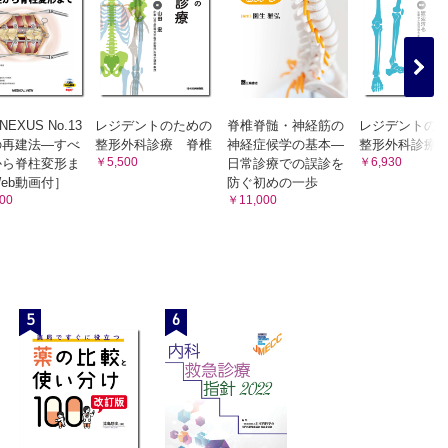
NEXUS No.13
レジデントのための
脊椎脊髄・神経筋の
レジデントの
の再建法—すべ
整形外科診療 脊椎
神経症候学の基本―
整形外科診療
￥5,500
￥6,930
から脊柱変形ま
日常診療での誤診を
eb動画付］
防ぐ初めの一歩
00
￥11,000
5
6