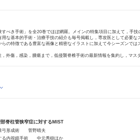
最小侵襲手術における基本的手術手技
X線透視下経皮的椎弓根スクリュー挿入法 竹内拓海
全内視鏡下脊椎手術の基本（transforaminal approach
太郎ほか
すべき手術」を全20巻でほぼ網羅。メインの特集項目に加えて，手技の理解を
有用な基本的手術・治療手技の紹介も毎号掲載し，専攻医として必要な
からの特徴である豊富な画像と精密なイラストに加えて今シーズンでは
では変性，外傷，感染，腫瘍まで，低侵襲脊椎手術の最新情報を集約し，マ
腰部脊柱管狭窄症に対するMIST
椎弓形成術 菅野晴夫
する内視鏡手術 中元秀樹ほか