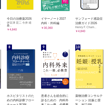
今日の治療薬2026
イヤーノート2027
サンフォード感染症
伊豆津 宏二 今井 靖
版
内科・外科編
治療ガイド2026
桑...
Henry F. Cham...
￥30,360
￥4,840
￥4,840
8
9
10
ホスピタリストのた
患者さんを総合的に
薬物治療コンサルテ
めの内科診療フロー
診るための 内科外
ーション 妊娠と授
チャート第3版
来これ一冊、必携書
乳 改訂4版