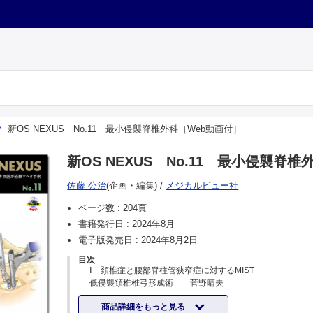
新OS NEXUS No.11 最小侵襲脊椎外科［Web動画付］
新OS NEXUS No.11 最小侵襲脊
佐藤 公治
(企画・編集)
/
メジカルビュー社
ページ数 :
204頁
書籍発行日 :
2024年8月
電子版発売日 :
2024年8月2日
目次
Ⅰ 頚椎症と腰部脊柱管狭窄症に対するMIST
低侵襲頚椎椎弓形成術 菅野晴夫
頚髄症に対する内視鏡手術 中元秀樹ほか
商品詳細をもっと見る
棘突起縦割式椎弓切除術 鵜飼淳一ほか