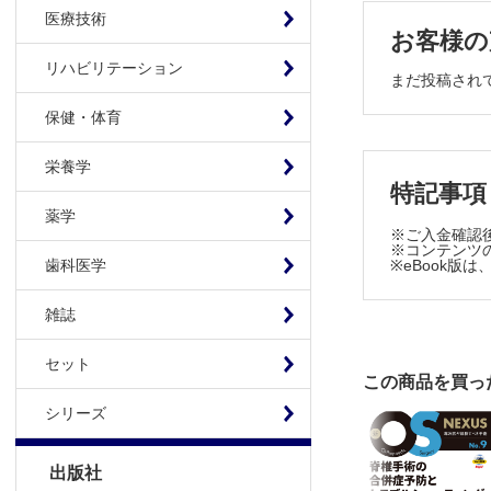
最小侵襲手術
医療技術
お客様の
X線透視下
リハビリテーション
全内視鏡下脊椎
まだ投稿され
保健・体育
栄養学
特記事項
薬学
※ご入金確認
※コンテンツの使
※eBook
歯科医学
雑誌
セット
この商品を買っ
シリーズ
出版社