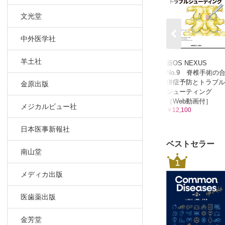
文光堂
中外医学社
羊土社
新OS NEXUS
No.9 脊椎手術の
併症予防とトラブル
金原出版
シューティング
［Web動画付］
メジカルビュー社
￥12,100
日本医事新報社
ベストセラー
南山堂
1
メディカ出版
医歯薬出版
金芳堂