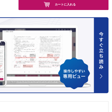
椎
カートに入れる
中川幸
-LIF） 長
ine
よるコツ
的）椎体
ほか
的椎弓