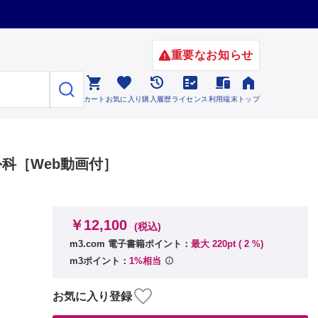
重要なお知らせ






カート
お気に入り
購入履歴
ライセンス
利用端末
トップ
椎外科［Web動画付］
￥12,100
(税込)
m3.com 電子書籍ポイント：
最大 220pt (
2
%)
m3ポイント：
1%相当
お気に入り登録