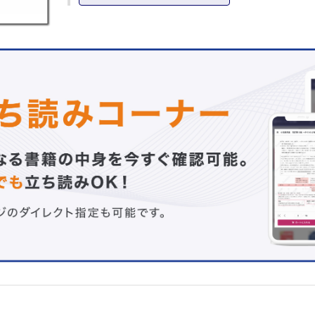
腰椎変性疾患に対するMEDシステムを用いた除圧手術ー腰
MED，椎間孔外ヘルニアの外側アプローチを含めてー 
洋
Tubular MIS-TLIF 富田 卓
全内視鏡下腰椎椎体間固定術：PETLIF®システムを用いた
transforaminal approach lumbar interbody fusion（TF
濱 賢
Ⅱ その他疾患別MIST
成人脊柱変形に対するLLIFとPPSを用いたcircumferential
minimally invasive surgery 石原昌幸ほか
脊椎外傷に対する最小侵襲脊椎治療（minimally invasive sp
treatment；MIST）の手術手技 伊藤康夫ほか
転移性脊椎腫瘍に対するMIStー緊急PPS，metaの部位に
を中心にー 中西一夫
骨粗鬆症性椎体骨折に対する骨セメントなどによる（経皮
形成術 星野雅洋
脊髄刺激療法（SCS） 金子剛士ほか
Ⅲ MISTの工夫
術中3D透視ナビゲーションを用いた側臥位single position
surgery 廣瀬友彦ほか
採骨を必要としない低侵襲腫瘍脊椎骨全摘術 村上英樹
脊椎手術支援ロボットのMISTへの応用：ロボット支援経皮
根スクリュー 赤澤 努
Ⅳ 最新トピックス
腰椎椎間板ヘルニアに対する酵素注入療法 小林和克
経仙骨的脊柱管形成術（trans sacral spinal canal plasty；
TSCP） 横須賀公章