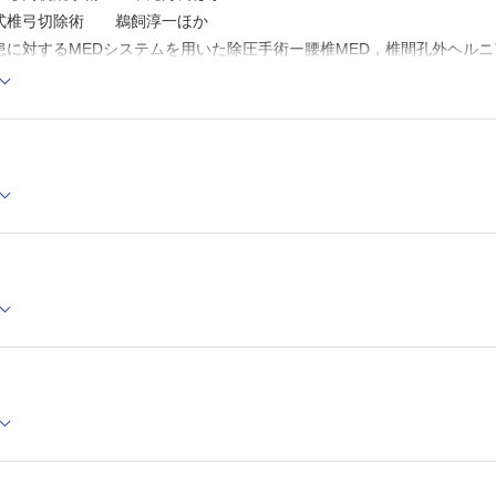
式椎弓切除術 鵜飼淳一ほか
患に対するMEDシステムを用いた除圧手術ー腰椎MED，椎間孔外ヘ
MIS-TLIF 富田 卓
体間固定術：PETLIF®システムを用いたtransforaminal approach lum
患別MIST
するLLIFとPPSを用いたcircumferential minimally invasive s
る最小侵襲脊椎治療（minimally invasive spine treatment
瘍に対するMIStー緊急PPS，metaの部位によるコツを中心にー 中
椎体骨折に対する骨セメントなどによる（経皮的）椎体形成術 星野
法（SCS） 金子剛士ほか
工夫
ビゲーションを用いた側臥位single position surgery 廣瀬友彦ほか
としない低侵襲腫瘍脊椎骨全摘術 村上英樹ほか
援ロボットのMISTへの応用：ロボット支援経皮的椎弓根スクリュー 
ックス
ヘルニアに対する酵素注入療法 小林和克
成術（trans sacral spinal canal plasty；TSCP） 横須賀公章