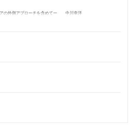
ルニアの外側アプローチを含めてー 中川幸洋
bar interbody fusion（TF-LIF） 長濱 賢
urgery 石原昌幸ほか
；MIST）の手術手技 伊藤康夫ほか
西一夫
雅洋
赤澤 努