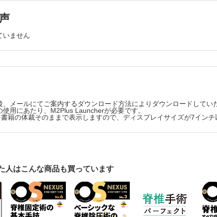
における基本的手術手技
声
経皮的椎弓根スクリュー挿入法 竹内拓海
手術の基本（transforaminal approach） 藤本秀太郎ほか
ていません
後、メールにてご案内するダウンロード方法によりダウンロードしてい
用にあたり、M2Plus Launcherが必要です。
版は、書籍の体裁そのままで表示しますので、ディスプレイサイズが7イン
た人はこんな商品も買っています