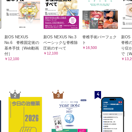
新OS NEXUS
新OS NEXUS No.3
脊椎手術パーフェク
新OS 
合
No.6 脊椎固定術の
ベーシックな脊椎除
ト
脊椎
￥16,500
基本手技［Web動画
圧術のすべて
り症
￥12,100
付］
で［W
￥12,100
￥13,2
4
2
3