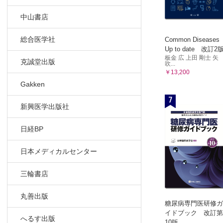
中山書店
総合医学社
Common Diseases
Up to date 改訂2
板金 広 上田 剛士 矢
克誠堂出版
吹...
￥13,200
Gakken
7
新興医学出版社
日経BP
日本メディカルセンター
三輪書店
丸善出版
糖尿病専門医研修ガ
イドブック 改訂第
へるす出版
10版