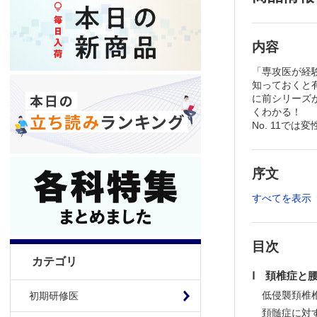
内容
「専攻医が経験
知っておくと
に前シリーズ
くわかる！
No. 11
序文
すべてを表示
目次
カテゴリ
Ⅰ 頚椎症と
低侵襲頚椎
初期研修医
頚髄症に対