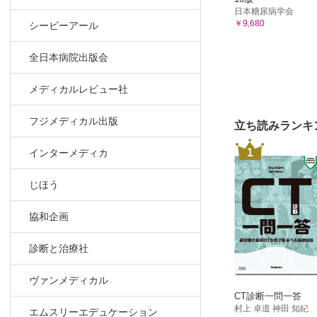
日本糖尿病学会
￥9,680
シービーアール
全日本病院出版会
メディカルレビュー社
フジメディカル出版
立ち読みランキ
1
インターメディカ
じほう
協和企画
診断と治療社
ヴァンメディカル
CT診断一問一答
村上 卓道 神田 知紀
エムスリーエデュケーション