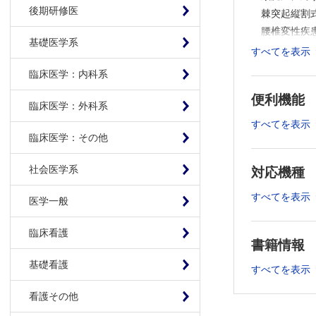
後期研修医
棘突起縦割
腰椎変性疾
基礎医学系
Tubular 
すべてを表示
全内視鏡下腰椎椎
臨床医学：内科系
Ⅱ その他疾
便利機能
成人脊柱変形に対
臨床医学：外科系
脊椎外傷に対す
すべてを表示
臨床医学：その他
転移性脊椎腫
骨粗鬆症性
社会医学系
対応機種
脊髄刺激療
Ⅲ MISTの
すべてを表示
医学一般
術中3D透視ナ
臨床看護
採骨を必要
書籍情報
脊椎手術支
基礎看護
すべてを表示
Ⅳ 最新トピ
腰椎椎間板
看護その他
経仙骨的脊柱管形