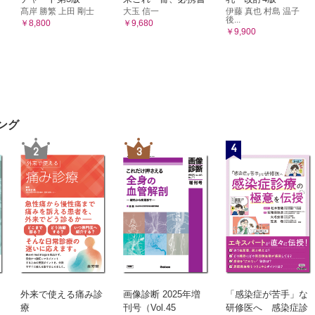
髙岸 勝繁 上田 剛士
大玉 信一
伊藤 真也 村島 温子
後...
￥8,800
￥9,680
￥9,900
ング
4
2
3
外来で使える痛み診
画像診断 2025年増
「感染症が苦手」な
療
刊号（Vol.45
研修医へ 感染症診