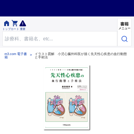


書籍
メニュー
トップ
カート
重要
m3.com 電子書
イラスト図解 小児心臓外科医が描く先天性心疾患の血行動態
籍
と手術法