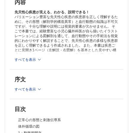
7-2：Fallot四徴症②
内容
7-3：Fallot四徴症/肺動脈閉鎖
7-4：Fallot四徴症/肺動脈閉鎖/主要体肺側副血行
先天性心疾患が見える、わかる、説明できる！
7-5：Fallot四徴症/肺動脈弁欠損
バリエーション豊富な先天性心疾患の疾患群を正しく理解するた
めに、その形態（解剖学的構造異常）と血行動態の知識は不可欠
8-1：完全型房室中隔欠損（完全型心内膜床欠損）
ですが、十分な理解や説明には視覚的要素が欠かせません。 そ
8-2：完全型房室中隔欠損、術後肺高血圧クリーゼ
こで本書では、経験豊富な小児心臓外科医が自ら描いたイラスト
9：不完全型房室中隔欠損
レーションによる図解剖を通して、血行動態やその手術法を視覚
10：完全型房室中隔欠損＋Fallot四徴症
的にわかりやすく解説することで、先天性心疾患の多様な疾患群
11-1：総肺静脈還流異常①
を正しく理解できるよう作成されました。 また、本書は疾患ご
11-2：総肺静脈還流異常②
とに見開き1ページ（左解説・右図解）を基本とした見やすい構
12：部分肺静脈還流異常
成で、インフォームド・コンセント（患者説明）にも用いること
13：右室二腔症
ができるよう、疾患別のイラストをPDFファイルとして特設サイ
すべてを表示
トからダウンロードできる読者限定特典を付けました。
14-1：大動脈弁狭窄①
14-2：大動脈弁狭窄②
15：大動脈弁上狭窄
序文
16-1：完全大血管転位Ⅰ型①
16-2：完全大血管転位Ⅰ型②
すべてを表示
16-3：完全大血管転位Ⅰ型③
16-4：完全大血管転位Ⅰ型④
17：完全大血管転位Ⅱ型
18：完全大血管転位Ⅲ型
目次
19-1：修正大血管転位
19-2：修正大血管転位、機能的根治術①
正常心の形態と刺激伝導系
19-3：修正大血管転位、機能的根治術②
体外循環の図
19-4：修正大血管転位、ダブルスイッチ手術①（心房内血流転換＋動