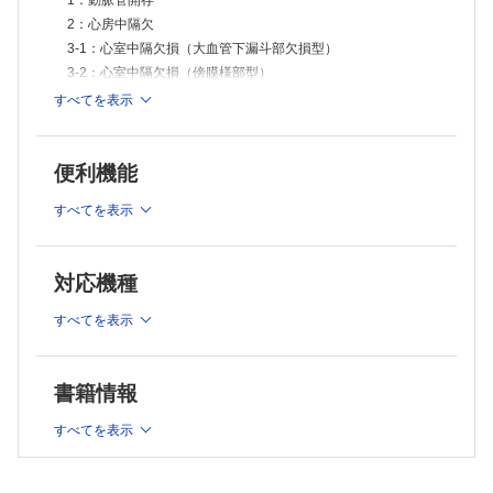
1：動脈管開存
脈スイッチ）
2：心房中隔欠
19-5：修正大血管転位、ダブルスイッチ手術②（心房内血流転換＋
Rastelli手術）
3-1：心室中隔欠損（大血管下漏斗部欠損型）
19-6：修正大血管転位、ダブルスイッチ手術③（hemi-Mustard＋
3-2：心室中隔欠損（傍膜様部型）
Rastelli手術）
4：肺動脈弁狭窄
すべてを表示
20：両大血管右室起始、大動脈下型心室中隔欠損
5-1：大動脈縮窄
21-1：両大血管右室起始、肺動脈下型心室中隔欠損①
21-2：両大血管右室起始、肺動脈下型心室中隔欠損②
5-2：大動脈縮窄複合
22：両大血管右室起始、両大血管下型心室中隔欠損
便利機能
6：大動脈弓離断
23：両大血管右室起始、遠位型心室中隔欠損
7-1：Fallot四徴症①
24：SDL型の両大血管右室起始
すべてを表示
7-2：Fallot四徴症②
25-1：総動脈幹遺残①
7-3：Fallot四徴症/肺動脈閉鎖
25-2：総動脈幹遺残②
25-3：総動脈幹遺残、Van：Praagh：A1型の手術
7-4：Fallot四徴症/肺動脈閉鎖/主要体肺側副血行
対応機種
25-4：総動脈幹遺残、Van：Praagh：A4型の手術
7-5：Fallot四徴症/肺動脈弁欠損
26-1：三尖弁閉鎖
8-1：完全型房室中隔欠損（完全型心内膜床欠損）
すべてを表示
26-2：三尖弁閉鎖、Ⅰa型
8-2：完全型房室中隔欠損、術後肺高血圧クリーゼ
26-3：三尖弁閉鎖、Ⅰb型
26-4：三尖弁閉鎖、Ⅰc型
9：不完全型房室中隔欠損
26-5：三尖弁閉鎖、Ⅱc型
10：完全型房室中隔欠損＋Fallot四徴症
書籍情報
26-6：三尖弁閉鎖、Ⅲb型
11-1：総肺静脈還流異常①
27-1：純型肺動脈閉鎖①
すべてを表示
11-2：総肺静脈還流異常②
27-2：純型肺動脈閉鎖②
12：部分肺静脈還流異常
28-1：単純型Ebstein病①
28-2：単純型Ebstein病②
13：右室二腔症