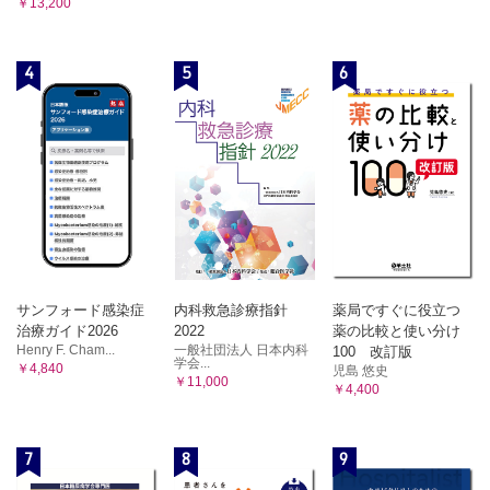
40-2：多脾症候群②
￥13,200
40-3：多脾症候群③
40-4：多脾症候群④
4
5
6
サンフォード感染症
内科救急診療指針
薬局ですぐに役立つ
治療ガイド2026
2022
薬の比較と使い分け
Henry F. Cham...
一般社団法人 日本内科
100 改訂版
学会...
￥4,840
児島 悠史
￥11,000
￥4,400
7
8
9