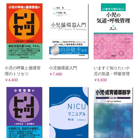
40-4：多脾症候群④
22：両大血管右室起始、両大血管下型心室中隔欠損
23：両大血管右室起始、遠位型心室中隔欠損
24：SDL型の両大血管右室起始
25-1：総動脈幹遺残①
25-2：総動脈幹遺残②
25-3：総動脈幹遺残、Van：Praagh：A1型の手術
25-4：総動脈幹遺残、Van：Praagh：A4型の手術
26-1：三尖弁閉鎖
26-2：三尖弁閉鎖、Ⅰa型
26-3：三尖弁閉鎖、Ⅰb型
小児の呼吸と循環管
小児循環器入門
いますぐ知りたい小
26-4：三尖弁閉鎖、Ⅰc型
理のトリセツ
児の気道・呼吸管理
￥7,480
26-5：三尖弁閉鎖、Ⅱc型
￥4,400
￥6,930
26-6：三尖弁閉鎖、Ⅲb型
27-1：純型肺動脈閉鎖①
27-2：純型肺動脈閉鎖②
28-1：単純型Ebstein病①
28-2：単純型Ebstein病②
29：新生児重症Ebstein病
30-1：左心低形成症候群①
30-2：左心低形成症候群②