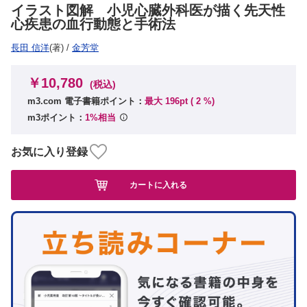
イラスト図解 小児心臓外科医が描く先天性
心疾患の血行動態と手術法
長田 信洋
(著)
/
金芳堂
￥10,780
(税込)
m3.com 電子書籍ポイント：
最大 196pt (
2
%)
m3ポイント：
1%相当
お気に入り登録
カートに入れる