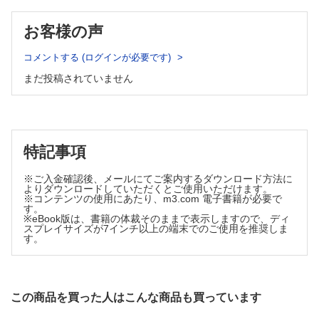
29：新生児重症Ebstein病
14-1：大動脈弁狭窄①
30-1：左心低形成症候群①
14-2：大動脈弁狭窄②
お客様の声
30-2：左心低形成症候群②
15：大動脈弁上狭窄
30-3：左心低形成症候群③
30-4：左心低形成症候群④
コメントする (ログインが必要です)
16-1：完全大血管転位Ⅰ型①
30-5：左心低形成症候群⑤
16-2：完全大血管転位Ⅰ型②
まだ投稿されていません
31：Valsalva洞動脈瘤破裂
16-3：完全大血管転位Ⅰ型③
32-1：血管輪①重複大動脈弓
16-4：完全大血管転位Ⅰ型④
32-2：血管輪②右大動脈弓＋左動脈管索
17：完全大血管転位Ⅱ型
32-3：血管輪③左肺動脈起始異常
33-1：単心室①右室性単心室
18：完全大血管転位Ⅲ型
33-2：単心室②左室性単心室（肺血流増加群）
特記事項
19-1：修正大血管転位
33-3：単心室③左室性単心室（肺血流減少群）
19-2：修正大血管転位、機能的根治術①
33-4：単心室④左室性単心室（球室間孔狭窄、大動脈弓離断）
※ご入金確認後、メールにてご案内するダウンロード方法に
19-3：修正大血管転位、機能的根治術②
34：大動脈肺動脈中隔欠損
よりダウンロードしていただくとご使用いただけます。
35：右肺動脈上行大動脈起始
※コンテンツの使用にあたり、m3.com 電子書籍が必要で
19-4：修正大血管転位、ダブルスイッチ手術①（心房内血流転
す。
36：左冠動脈肺動脈起始
換＋動脈スイッチ）
※eBook版は、書籍の体裁そのままで表示しますので、ディ
37：冠動脈瘻
19-5：修正大血管転位、ダブルスイッチ手術②（心房内血流転
スプレイサイズが7インチ以上の端末でのご使用を推奨しま
38-1：三心房心①
す。
換＋Rastelli手術）
38-2：三心房心②
19-6：修正大血管転位、ダブルスイッチ手術③（hemi-
39-1：無脾症候群①
Mustard＋Rastelli手術）
39-2：無脾症候群②
20：両大血管右室起始、大動脈下型心室中隔欠損
40-1：多脾症候群①
この商品を買った人はこんな商品も買っています
21-1：両大血管右室起始、肺動脈下型心室中隔欠損①
40-2：多脾症候群②
40-3：多脾症候群③
21-2：両大血管右室起始、肺動脈下型心室中隔欠損②