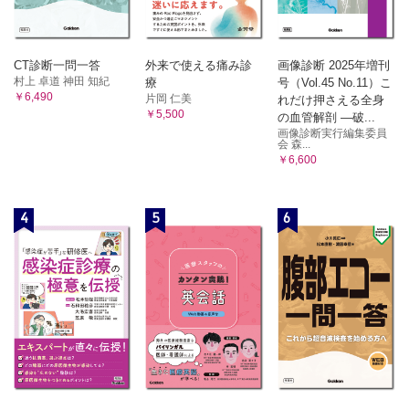
CT診断一問一答
外来で使える痛み診
画像診断 2025年増刊
村上 卓道 神田 知紀
療
号（Vol.45 No.11）こ
￥6,490
片岡 仁美
れだけ押さえる全身
￥5,500
の血管解剖 ―破...
画像診断実行編集委員
会 森...
￥6,600
4
5
6