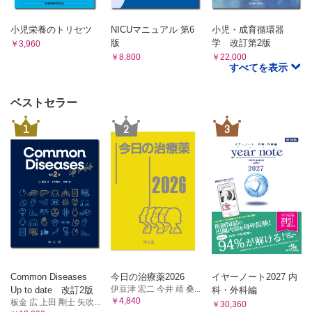
30-3：左心低形成症候群③
30-4：左心低形成症候群④
小児栄養のトリセツ
NICUマニュアル 第6
小児・成育循環器
30-5：左心低形成症候群⑤
版
学 改訂第2版
￥3,960
31：Valsalva洞動脈瘤破裂
￥8,800
￥22,000
すべてを表示
32-1：血管輪①重複大動脈弓
32-2：血管輪②右大動脈弓＋左動脈管索
32-3：血管輪③左肺動脈起始異常
ベストセラー
33-1：単心室①右室性単心室
1
2
3
33-2：単心室②左室性単心室（肺血流増加群）
33-3：単心室③左室性単心室（肺血流減少群）
33-4：単心室④左室性単心室（球室間孔狭窄、大動脈弓離断）
34：大動脈肺動脈中隔欠損
35：右肺動脈上行大動脈起始
36：左冠動脈肺動脈起始
37：冠動脈瘻
38-1：三心房心①
38-2：三心房心②
39-1：無脾症候群①
Common Diseases
今日の治療薬2026
イヤーノート2027 内
39-2：無脾症候群②
伊豆津 宏二 今井 靖 桑...
Up to date 改訂2版
科・外科編
40-1：多脾症候群①
￥4,840
板金 広 上田 剛士 矢吹...
￥30,360