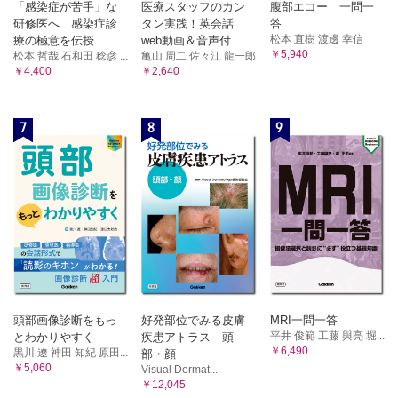
「感染症が苦手」な
医療スタッフのカン
腹部エコー 一問一
研修医へ 感染症診
タン実践！英会話
答
松本 直樹 渡邊 幸信
療の極意を伝授
web動画＆音声付
￥5,940
松本 哲哉 石和田 稔彦 ...
亀山 周二 佐々江 龍一郎
￥4,400
￥2,640
7
8
9
頭部画像診断をもっ
好発部位でみる皮膚
MRI一問一答
平井 俊範 工藤 與亮 堀...
とわかりやすく
疾患アトラス 頭
￥6,490
黒川 遼 神田 知紀 原田...
部・顔
￥5,060
Visual Dermat...
￥12,045