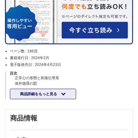
ページ数 :
186頁
書籍発行日 :
2024年3月
電子版発売日 :
2024年4月23日
目次
正常心の形態と刺激伝導系
体外循環の図
1：動脈管開存
商品詳細をもっと見る
2：心房中隔欠
3-1：心室中隔欠損（大血管下漏斗部欠損型）
3-2：心室中隔欠損（傍膜様部型）
4：肺動脈弁狭窄
商品情報
5-1：大動脈縮窄
5-2：大動脈縮窄複合
6：大動脈弓離断
7-1：Fallot四徴症①