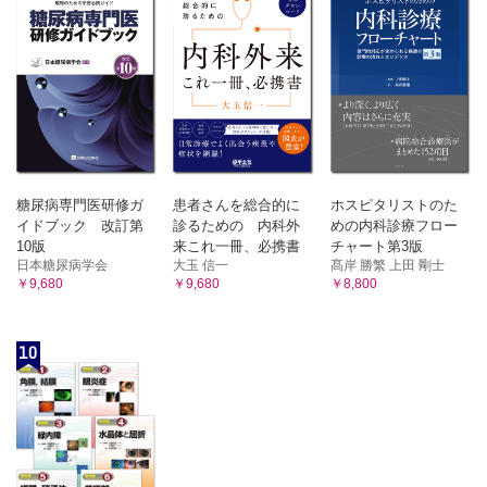
糖尿病専門医研修ガ
患者さんを総合的に
ホスピタリストのた
イドブック 改訂第
診るための 内科外
めの内科診療フロー
10版
来これ一冊、必携書
チャート第3版
日本糖尿病学会
大玉 信一
髙岸 勝繁 上田 剛士
￥9,680
￥9,680
￥8,800
10