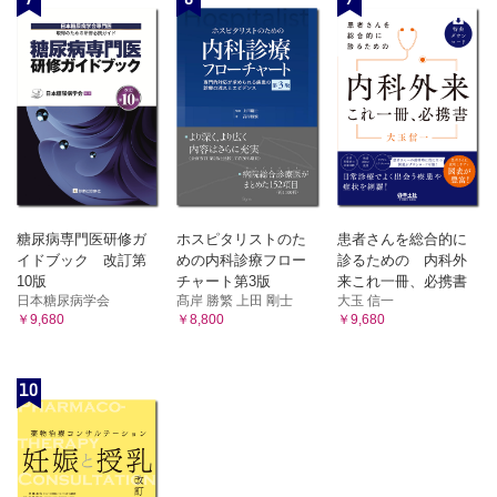
ない症状は？
Question 23 かぜ様症状に注意する薬ってあるの？
Question 24 目薬をさすと、充血や色素沈着が起こるのは、
なぜ？
Question 25 なぜ、湿布薬を使うときに日光に注意するの？
Question 26 褥瘡の薬でパイナップル由来のものがあるって
聞いたけど、ホント？
Question 27 がん薬物療法で悪心や嘔吐の副作用が出るの
は、なぜ？
Question 28 妊娠中の服用に注意する薬は？
Question 29 偏頭痛の薬は、必ず予感時に飲むんだよね？
糖尿病専門医研修ガ
ホスピタリストのた
患者さんを総合的に
Question 30 狭心症の薬で頭痛や血圧低下が起こるのは、な
イドブック 改訂第
めの内科診療フロー
診るための 内科外
ぜ？
10版
チャート第3版
来これ一冊、必携書
日本糖尿病学会
髙岸 勝繁 上田 剛士
大玉 信一
Question 31 リン吸着薬（セベラマー）での腸閉塞に注意す
￥9,680
￥8,800
￥9,680
るのは、なぜ？
Question 32 前立腺肥大の薬で射精障害が起こるの？
Question 33 脂質異常症の薬で起こる横紋筋融解症ってどん
10
な症状で、何に注意するの？
Question 34 認知症治療薬で、パーキンソン症状が悪化する
の？
Question 35 うつ病の治療薬で血糖値が上がるっていうけ
ど、どんな関係があるの？