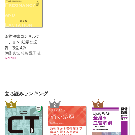
Question 36 バイオシミラーって何？
Question 37 痛風を抑制する薬で痛風発作が起こることがあ
るの？
Question 38 漢方薬を服用する際に注意が必要なお菓子があ
るの？
薬物治療コンサルテ
ーション 妊娠と授
乳 改訂4版
伊藤 真也 村島 温子 後...
￥9,900
立ち読みランキング
1
2
3