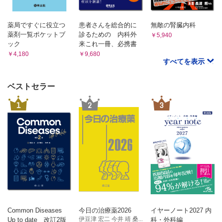
Question 37 空腹時の指示がある薬、お腹がすいたと感じる
関係があるの？
時はないんだけどいつのめばいいの？
Question 36 バイオシミラーって何？
Question 38 発作や症状を、即効で解決する頓服薬ってどう
薬局ですぐに役立つ
患者さんを総合的に
無敵の腎臓内科
Question 37 痛風を抑制する薬で痛風発作が起こることがあるの？
いう薬でいつ服用するのですか？
薬剤一覧ポケットブ
診るための 内科外
￥5,940
Question 38 漢方薬を服用する際に注意が必要なお菓子があるの？
2部 薬理学
ック
来これ一冊、必携書
￥4,180
￥9,680
Question 1 薬が受容体に作用するとあるけど、受容体ってな
すべてを表示
に？
Question 2 薬が身体の中に入った後は、どうなるの？
ベストセラー
Question 3 睡眠薬を飲んだ後、どのくらいで寝ればいいのか
な？
1
2
3
Question 4 薬ののみ合わせについて知りたい！
Question 5 パーキンソン病の患者さんの口の中が真っ黒なん
だけど大丈夫？
Question 6 食直前にのむ糖尿病の薬、投与忘れがあるけど、
食後じゃダメなの？
Question 7 食直前にのむ糖尿病の薬でおならが増えるのは、
なぜ？
Question 8 食事とのむタイミングが関係ない糖尿病の薬があ
るのは、なぜ？
Question 9 糖尿病治療薬の副作用の乳酸アシドーシスって、
患者さんにどう説明するの？
Common Diseases
今日の治療薬2026
イヤーノート2027 内
Question 10 糖尿病治療薬で尿路感染症が起こりやすくなる
伊豆津 宏二 今井 靖 桑...
Up to date 改訂2版
科・外科編