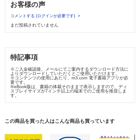
お客様の声
Question 2 薬が身体の中に入った後は、どうなるの？
Question 14 薬のシートも工夫されているって聞いたけど、
Question 3 睡眠薬を飲んだ後、どのくらいで寝ればいいのかな？
どんな工夫なの？
Question 4 薬ののみ合わせについて知りたい！
コメントする (ログインが必要です)
Question 15 粉薬って粒の大きさがいろいろだけど、何か違
Question 5 パーキンソン病の患者さんの口の中が真っ黒なんだけど大
いがあるの？
まだ投稿されていません
丈夫？
Question 16 経管投与するとき、水に入れた粉薬が水面に浮
Question 6 食直前にのむ糖尿病の薬、投与忘れがあるけど、食後じゃ
いたり、沈殿したりしてうまく投与できないんだけど、水と
ダメなの？
混ざり合わない（懸濁しない）粉薬があるの？
Question 7 食直前にのむ糖尿病の薬でおならが増えるのは、なぜ？
Question 17 ファンギゾン®シロップが飲めない子どもへの
Question 8 食事とのむタイミングが関係ない糖尿病の薬があるのは、
飲ませ方は？
なぜ？
特記事項
Question 9 糖尿病治療薬の副作用の乳酸アシドーシスって、患者さん
Question 18 振らなくてはいけない水剤があるけど、水剤に
にどう説明するの？
も種類があるの？
※ご入金確認後、メールにてご案内するダウンロード方法に
Question 10 糖尿病治療薬で尿路感染症が起こりやすくなるのは、な
よりダウンロードしていただくとご使用いただけます。
Question 19 甘い水剤と、甘くない水剤があるけど、味だけ
ぜ？
※コンテンツの使用にあたり、m3.com 電子書籍アプリが必
の違いかな？ ー糖類の種類についてー
要です。
Question 11 手術の数日前に中止しなくてはいけない薬があるけど、
Question 20 粉薬なのにどうしてドライシロップって言う
※eBook版は、書籍の体裁そのままで表示しますので、ディ
なぜ？
スプレイサイズが7インチ以上の端末でのご使用を推奨しま
の？
Question 12 血中濃度ってよく聞くけど、どういうこと？
す。
Question 21 便の中に錠剤が出てきたんだけど、大丈夫か
Question 13 痛みがとれないとき、1回に2倍飲めば痛くなくなるのか
な？
な？
Question 22 軟膏剤を混ぜたら水が出てきたんだけど、な
Question 14 すぐに効かない痛み止めがあるけど、なぜ？
ぜ？
Question 15 トラムセット®は、痛み止めが2種類入っているけど、な
この商品を買った人はこんな商品も買っています
ぜ？
Question 23 口内炎の薬が患部に貼り付くのは、なぜ？
Question 16 ワルファリンをのんでいると、納豆の禁食を指示するの
Question 24 のみ薬より速い！注射剤の即効性、その理由
はなぜ？
は？
Question 17 納豆を禁食にしない抗凝固薬があるけど、なぜ？