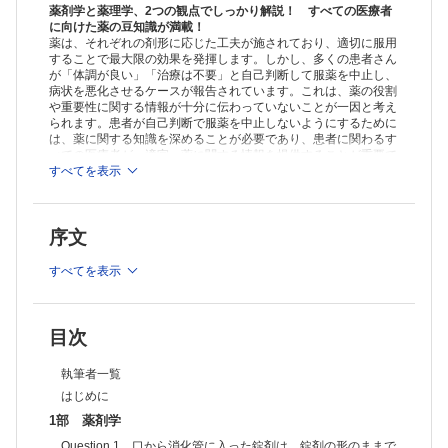
るけど、なぜ？
薬剤学と薬理学、2つの観点でしっかり解説！ すべての医療者
Question 9 舌下に入れるニトログリセリンを飲んだらどうなるの？
に向けた薬の豆知識が満載！
薬は、それぞれの剤形に応じた工夫が施されており、適切に服用
Question 10 2種類の坐剤を同時に使用してもよいですか？
することで最大限の効果を発揮します。しかし、多くの患者さん
Question 11 坐剤を挿入10分後くらいに排便により坐剤が便中にでて
が「体調が良い」「治療は不要」と自己判断して服薬を中止し、
しまったのですが、効果はありますか？
病状を悪化させるケースが報告されています。これは、薬の役割
Question 12 ジェネリック医薬品、先発医薬品、OTC薬などよく聞く
や重要性に関する情報が十分に伝わっていないことが一因と考え
けど、何が違うの？
られます。患者が自己判断で服薬を中止しないようにするために
Question 13 ラグビーボールみたいな形のカプセルがあるけど、普通
は、薬に関する知識を深めることが必要であり、患者に関わるす
のカプセルとは違うの？
べての医療者が、適宜、薬に関する情報を提供することが重要で
Question 14 薬のシートも工夫されているって聞いたけど、どんな工
す。 本書は、医療現場で働く皆様が日常業務で使用する薬につ
すべてを表示
いての知識を深め、患者さんへの適切な情報提供につなげること
夫なの？
を目的として企画しました。臨床でよく使用される薬について、
Question 15 粉薬って粒の大きさがいろいろだけど、何か違いがある
薬剤学や薬理学の視点から「なぜ薬が効くのか」をわかりやすく
の？
序文
解説しています。医療者の皆様が得た知識を患者さんに伝えるこ
Question 16 経管投与するとき、水に入れた粉薬が水面に浮いたり、
とで、服薬の重要性への理解が深まり、アドヒアランス（服薬遵
沈殿したりしてうまく投与できないんだけど、水と混ざり合わない（懸
守）の向上につながることを願っています。
すべてを表示
濁しない）粉薬があるの？
Question 17 ファンギゾン®シロップが飲めない子どもへの飲ませ方
は？
Question 18 振らなくてはいけない水剤があるけど、水剤にも種類が
あるの？
目次
Question 19 甘い水剤と、甘くない水剤があるけど、味だけの違いか
な？ ー糖類の種類についてー
執筆者一覧
Question 20 粉薬なのにどうしてドライシロップって言うの？
はじめに
Question 21 便の中に錠剤が出てきたんだけど、大丈夫かな？
1部 薬剤学
Question 22 軟膏剤を混ぜたら水が出てきたんだけど、なぜ？
Question 23 口内炎の薬が患部に貼り付くのは、なぜ？
Question 1 口から消化管に入った錠剤は、錠剤の形のままで