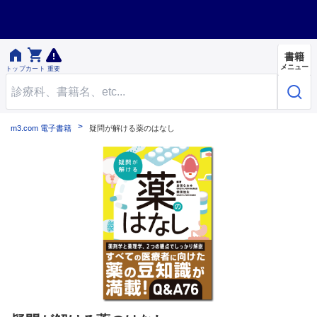


書籍
メニュー
トップ
カート
重要
m3.com 電子書籍
疑問が解ける薬のはなし