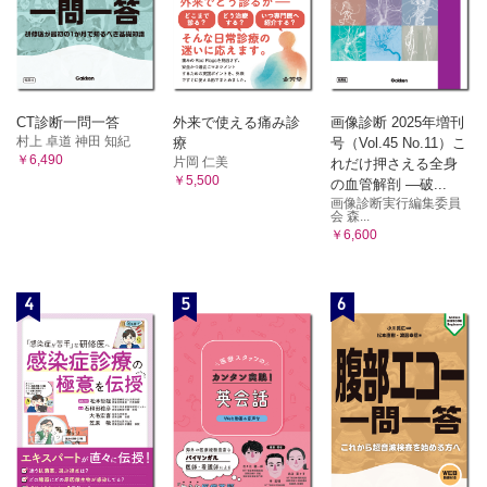
CT診断一問一答
外来で使える痛み診
画像診断 2025年増刊
村上 卓道 神田 知紀
療
号（Vol.45 No.11）こ
￥6,490
片岡 仁美
れだけ押さえる全身
￥5,500
の血管解剖 ―破...
画像診断実行編集委員
会 森...
￥6,600
4
5
6