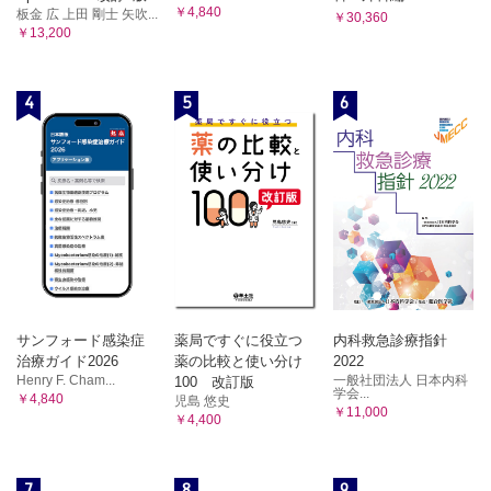
のは、なぜ？
￥4,840
板金 広 上田 剛士 矢吹...
￥30,360
Question 11 手術の数日前に中止しなくてはいけない薬があ
￥13,200
るけど、なぜ？
Question 12 血中濃度ってよく聞くけど、どういうこと？
4
5
6
Question 13 痛みがとれないとき、1回に2倍飲めば痛くなく
なるのかな？
Question 14 すぐに効かない痛み止めがあるけど、なぜ？
Question 15 トラムセット®は、痛み止めが2種類入っている
けど、なぜ？
Question 16 ワルファリンをのんでいると、納豆の禁食を指
示するのはなぜ？
Question 17 納豆を禁食にしない抗凝固薬があるけど、な
ぜ？
Question 18 グレープフルーツジュースでのんじゃダメな薬
があるけど、なぜ？
サンフォード感染症
薬局ですぐに役立つ
内科救急診療指針
Question 19 医師から処方されるアスピリンと、市販薬とし
治療ガイド2026
薬の比較と使い分け
2022
て購入できるアスピリンの量が違うのは、なぜ？
Henry F. Cham...
一般社団法人 日本内科
100 改訂版
Question 20 骨粗鬆症の薬って「起きてすぐ、横になっては
学会...
￥4,840
児島 悠史
ダメ」とか「30分間飲食は避ける」など何かとたいへんなん
￥11,000
￥4,400
だけど…。
Question 21 素手で触ってはいけない薬って危険？
Question 22 メトトレキサート投与時に注意しなければなら
7
8
9