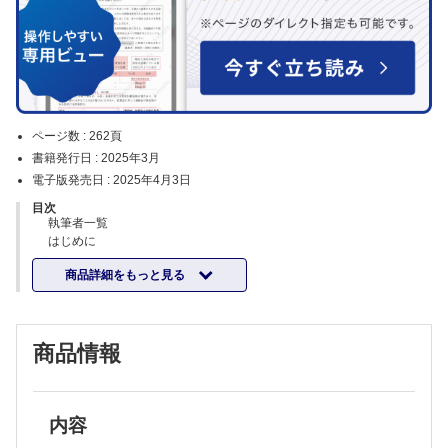
ページ数 :
262頁
書籍発行日 :
2025年3月
電子版発売日 :
2025年4月3日
目次
執筆者一覧
はじめに
1部 薬剤学
商品詳細をもっと見る
Question 1 口から消化管に入った錠剤は、錠剤の形のままで吸収され
るの？
Question 2 錠剤にもいろいろあるけど、何が違うの？
Question 3 口腔内崩壊錠が口の中で簡単に壊れるのは、なぜ？
商品情報
Question 4 1日3回飲む錠剤と1回だけ飲む錠剤って、何が違うの？
Question 5 錠剤をよく見たら、層になっているんだけど、どうして？
Question 6 錠剤をつぶしたり、カプセルを外してのませているけど、
問題ない？
Question 7 噛んで飲む錠剤は、噛まないと効果が出ないの？
内容
Question 8 一包化（服用時点ごとに1袋に入れる）できない錠剤があ