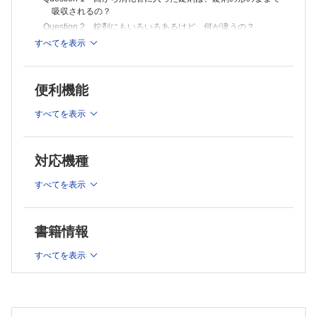
Question 24 のみ薬より速い！注射剤の即効性、その理由は？
吸収されるの？
Question 25 注射の効果を最大限にするために適正な調製法や注意す
Question 2 錠剤にもいろいろあるけど、何が違うの？
べきことは？
Question 3 口腔内崩壊錠が口の中で簡単に壊れるのは、な
すべてを表示
Question 26 脂肪乳剤と高カロリー輸液、混ぜてはいけないの？
ぜ？
Question 27 点滴の容器に油性マジックで患者名を書くと、体によく
Question 4 1日3回飲む錠剤と1回だけ飲む錠剤って、何が違
ないの？
うの？
Question 28 薬が身体に投与された後、吸収される部位は剤形ごとに
便利機能
違うの？
Question 5 錠剤をよく見たら、層になっているんだけど、ど
Question 29 1日1回でOKなんてスゴイ！貼り薬の仕組みとは？
うして？
すべてを表示
Question 30 貼り薬が剥がれた！貼りなおす？それともテープで止め
Question 6 錠剤をつぶしたり、カプセルを外してのませてい
る？
るけど、問題ない？
Question 31 スピール膏ってどうやって使うの？
Question 7 噛んで飲む錠剤は、噛まないと効果が出ないの？
対応機種
Question 32 目薬を点眼する順番や時間の間隔に注意が必要って本当
Question 8 一包化（服用時点ごとに1袋に入れる）できない
ですか？
錠剤があるけど、なぜ？
すべてを表示
Question 33 目薬は冷蔵庫に保管したほうがよいって本当ですか？
Question 34 インスリンは冷やしすぎ注意って本当ですか？
Question 9 舌下に入れるニトログリセリンを飲んだらどうな
Question 35 食後30分にのむ薬を食直後に、食直後にのむ薬を食後10
るの？
分過ぎてのんだらどうなるの？
Question 10 2種類の坐剤を同時に使用してもよいですか？
書籍情報
Question 36 食間っていつ？どういう薬を食間に服用するの？
Question 11 坐剤を挿入10分後くらいに排便により坐剤が便
Question 37 空腹時の指示がある薬、お腹がすいたと感じる時はない
すべてを表示
中にでてしまったのですが、効果はありますか？
んだけどいつのめばいいの？
Question 12 ジェネリック医薬品、先発医薬品、OTC薬など
Question 38 発作や症状を、即効で解決する頓服薬ってどういう薬で
よく聞くけど、何が違うの？
いつ服用するのですか？
Question 13 ラグビーボールみたいな形のカプセルがあるけ
2部 薬理学
ど、普通のカプセルとは違うの？
Question 1 薬が受容体に作用するとあるけど、受容体ってなに？