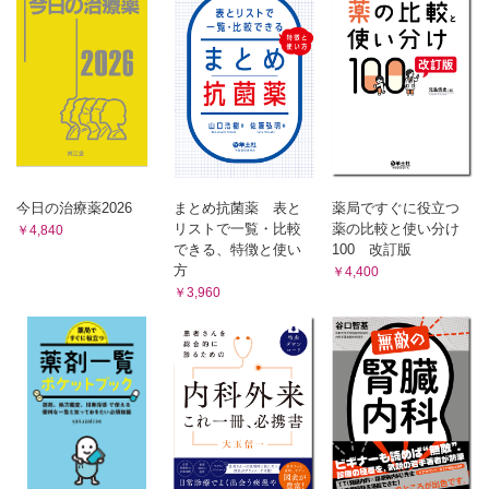
Question 25 注射の効果を最大限にするために適正な調製法
Question 18 グレープフルーツジュースでのんじゃダメな薬があるけ
や注意すべきことは？
ど、なぜ？
Question 26 脂肪乳剤と高カロリー輸液、混ぜてはいけない
Question 19 医師から処方されるアスピリンと、市販薬として購入で
の？
きるアスピリンの量が違うのは、なぜ？
Question 20 骨粗鬆症の薬って「起きてすぐ、横になってはダメ」と
Question 27 点滴の容器に油性マジックで患者名を書くと、
か「30分間飲食は避ける」など何かとたいへんなんだけど…。
体によくないの？
Question 21 素手で触ってはいけない薬って危険？
Question 28 薬が身体に投与された後、吸収される部位は剤
Question 22 メトトレキサート投与時に注意しなければならない症状
形ごとに違うの？
は？
Question 29 1日1回でOKなんてスゴイ！貼り薬の仕組みと
Question 23 かぜ様症状に注意する薬ってあるの？
は？
今日の治療薬2026
まとめ抗菌薬 表と
薬局ですぐに役立つ
Question 24 目薬をさすと、充血や色素沈着が起こるのは、なぜ？
Question 30 貼り薬が剥がれた！貼りなおす？それともテー
リストで一覧・比較
薬の比較と使い分け
￥4,840
Question 25 なぜ、湿布薬を使うときに日光に注意するの？
プで止める？
できる、特徴と使い
100 改訂版
Question 26 褥瘡の薬でパイナップル由来のものがあるって聞いたけ
方
Question 31 スピール膏ってどうやって使うの？
￥4,400
ど、ホント？
Question 27 がん薬物療法で悪心や嘔吐の副作用が出るのは、なぜ？
￥3,960
Question 32 目薬を点眼する順番や時間の間隔に注意が必要
Question 28 妊娠中の服用に注意する薬は？
って本当ですか？
Question 29 偏頭痛の薬は、必ず予感時に飲むんだよね？
Question 33 目薬は冷蔵庫に保管したほうがよいって本当で
Question 30 狭心症の薬で頭痛や血圧低下が起こるのは、なぜ？
すか？
Question 31 リン吸着薬（セベラマー）での腸閉塞に注意するのは、
Question 34 インスリンは冷やしすぎ注意って本当ですか？
なぜ？
Question 35 食後30分にのむ薬を食直後に、食直後にのむ薬
Question 32 前立腺肥大の薬で射精障害が起こるの？
を食後10分過ぎてのんだらどうなるの？
Question 33 脂質異常症の薬で起こる横紋筋融解症ってどんな症状
で、何に注意するの？
Question 36 食間っていつ？どういう薬を食間に服用する
Question 34 認知症治療薬で、パーキンソン症状が悪化するの？
の？
Question 35 うつ病の治療薬で血糖値が上がるっていうけど、どんな