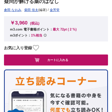
疑問が解ける薬のはなし
倉田 なおみ
,
柴田 佳太
(編著)
/
金芳堂
￥3,960
(税込)
m3.com 電子書籍ポイント：
最大 72pt (
2
%)
m3ポイント：
1%相当
お気に入り登録
カートに入れる