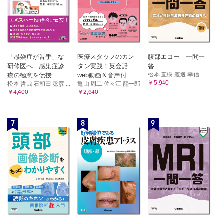
「感染症が苦手」な
医療スタッフのカン
腹部エコー 一問一
研修医へ 感染症診
タン実践！英会話
答
松本 直樹 渡邊 幸信
療の極意を伝授
web動画＆音声付
￥5,940
松本 哲哉 石和田 稔彦 ...
亀山 周二 佐々江 龍一郎
￥4,400
￥2,640
7
8
9