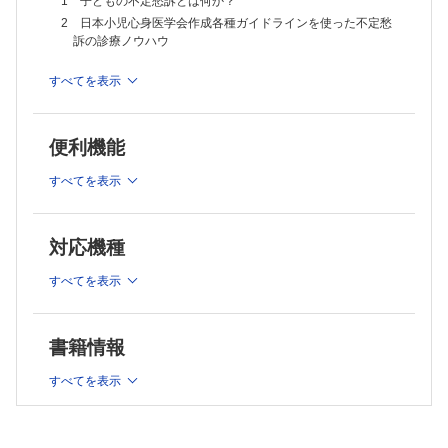
1 子どもの不定愁訴とは何か？
Ⅸ．より良い診療を目指して
2 日本小児心身医学会作成各種ガイドラインを使った不定愁
28 小児科医以外と専門家との協力
訴の診療ノウハウ
29 思春期から移行期にかけての支援
30 学校との連携や学校医の参画
すべてを表示
Ⅱ．起立性調整障害とそのガイドラインの概説
31 睡眠リズム障害，起床困難を伴う起立性調節障害の具体的診療
Ⅹ．モデルケース
3 起立性調節障害の概要（起立性調節障害とはどのような病
32 頭痛を伴う起立性調節障害の具体的診療
気か)
33 若年成人のケース
便利機能
Ⅺ．保護者会より
4 起立性調節障害ガイドラインの概説 (小柳憲司)
34 お医者様にも知って欲しい母たちの思い
すべてを表示
35 医療・学校・家庭の連携を願って
Ⅲ．不定愁訴から起立性調節障害を見極める
5 不登校を主訴に受診した患児の場合
対応機種
6 頭痛を主訴に受診した患者の場合
7 腹痛を主訴に受診した患者の場合
すべてを表示
Ⅳ．鑑別診断
書籍情報
8 どのように鑑別診断を進めるか
9 失神を生ずる基礎疾患との鑑別
すべてを表示
10 朝がだるくて起きられない
11 いらいらなどの精神症状