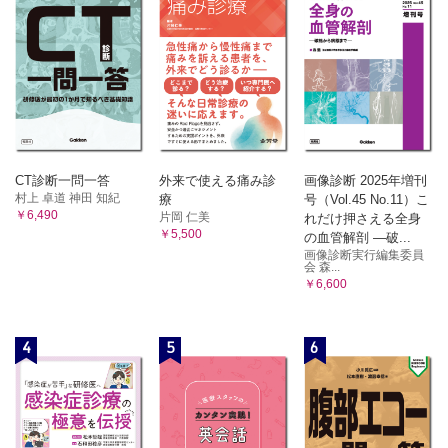
CT診断一問一答
外来で使える痛み診
画像診断 2025年増刊
村上 卓道 神田 知紀
療
号（Vol.45 No.11）こ
￥6,490
片岡 仁美
れだけ押さえる全身
￥5,500
の血管解剖 ―破...
画像診断実行編集委員
会 森...
￥6,600
4
5
6