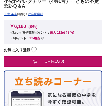
小児科学レクチャー（4巻1号）子どもの不定
愁訴Q＆A
田中 英高
(編集)
/
総合医学社
￥6,160
(税込)
m3.com 電子書籍ポイント：
最大 112pt (
2
%)
m3ポイント：
1%相当
お気に入り登録
カートに入れる