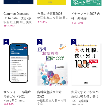
Common Diseases
今日の治療薬2026
イヤーノート2027 内
伊豆津 宏二 今井 靖 桑...
Up to date 改訂2版
科・外科編
￥4,840
板金 広 上田 剛士 矢吹...
￥30,360
￥13,200
4
5
6
サンフォード感染症
内科救急診療指針
薬局ですぐに役立つ
治療ガイド2026
2022
薬の比較と使い分け
Henry F. Cham...
一般社団法人 日本内科
100 改訂版
学会...
￥4,840
児島 悠史