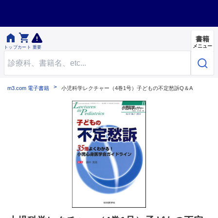


書籍
メニュー
トップ
カート
重要
m3.com 電子書籍
小児科学レクチャー（4巻1号）子どもの不定愁訴Q＆A