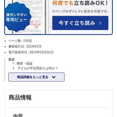
ページ数 :
230頁
書籍発行日 :
2014年2月
電子版発売日 :
2014年10月31日
目次
Ⅰ．概要・総論
1 子どもの不定愁訴とは何か？
2 日本小児心身医学会作成各種ガイドラインを使った不定愁訴の診療
商品詳細をもっと見る
ノウハウ
Ⅱ．起立性調整障害とそのガイドラインの概説
3 起立性調節障害の概要（起立性調節障害とはどのような病気か)
4 起立性調節障害ガイドラインの概説 (小柳憲司)
商品情報
Ⅲ．不定愁訴から起立性調節障害を見極める
5 不登校を主訴に受診した患児の場合
6 頭痛を主訴に受診した患者の場合
7 腹痛を主訴に受診した患者の場合
Ⅳ．鑑別診断
内容