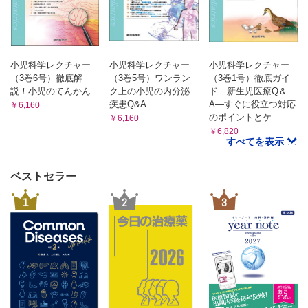
小児科学レクチャー
小児科学レクチャー
小児科学レクチャー
（3巻6号）徹底解
（3巻5号）ワンラン
（3巻1号）徹底ガイ
説！小児のてんかん
ク上の小児の内分泌
ド 新生児医療Q＆
疾患Q&A
A―すぐに役立つ対応
￥6,160
のポイントとケ...
￥6,160
￥6,820
すべてを表示
ベストセラー
1
2
3