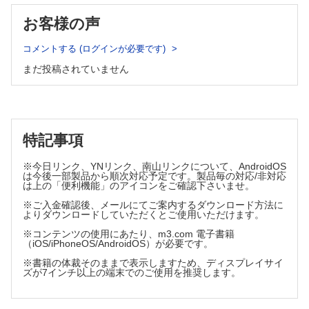
Ⅴ．起立性調節障害の病態
お客様の声
12 サブタイプと循環動態
コメントする (ログインが必要です)
13 思春期と起立性調節障害
14 脳血流の変化
まだ投稿されていません
15 心身相関について
Ⅵ．検査法
16 新起立試験
特記事項
17 ヘッドアップ・ティルト試験
18 自律神経機能について
※今日リンク、YNリンク、南山リンクについて、AndroidOS
は今後一部製品から順次対応予定です。製品毎の対応/非対応
は上の「便利機能」のアイコンをご確認下さいませ。
Ⅶ．心理社会的側面
※ご入金確認後、メールにてご案内するダウンロード方法に
よりダウンロードしていただくとご使用いただけます。
19 心理社会的ストレスの見極め方
20 外来でできる心理検査
※コンテンツの使用にあたり、m3.com 電子書籍
（iOS/iPhoneOS/AndroidOS）が必要です。
Ⅷ．治 療
※書籍の体裁そのままで表示しますため、ディスプレイサイ
ズが7インチ以上の端末でのご使用を推奨します。
21 子どもと保護者への説明によって理解を高める
22 起立性調節障害の生活指導（日常生活の工夫，非薬物療法