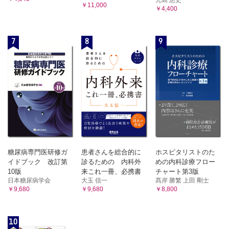
￥11,000
￥4,400
7
8
9
糖尿病専門医研修ガ
患者さんを総合的に
ホスピタリストのた
イドブック 改訂第
診るための 内科外
めの内科診療フロー
10版
来これ一冊、必携書
チャート第3版
日本糖尿病学会
大玉 信一
髙岸 勝繁 上田 剛士
￥9,680
￥9,680
￥8,800
10