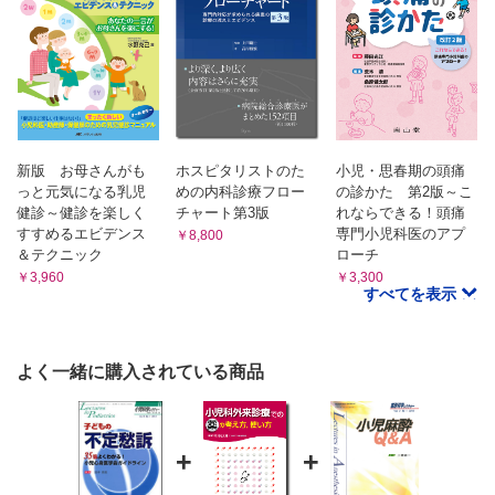
34 お医者様にも知って欲しい母たちの思い
35 医療・学校・家庭の連携を願って
新版 お母さんがも
ホスピタリストのた
小児・思春期の頭痛
っと元気になる乳児
めの内科診療フロー
の診かた 第2版～こ
健診～健診を楽しく
チャート第3版
れならできる！頭痛
すすめるエビデンス
専門小児科医のアプ
￥8,800
＆テクニック
ローチ
￥3,960
￥3,300
すべてを表示
よく一緒に購入されている商品
+
+