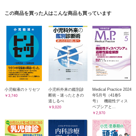
など)の具体的な進め方
23 薬物療法の実際
この商品を買った人はこんな商品も買っています
24 環境調整
25 発達障害を伴う起立性調節障害への対応
26 難治性ケースの専門医への紹介はどうすればよいか
27 長期フォローケースの実際
Ⅸ．より良い診療を目指して
28 小児科医以外と専門家との協力
29 思春期から移行期にかけての支援
30 学校との連携や学校医の参画
31 睡眠リズム障害，起床困難を伴う起立性調節障害の具体的
診療
小児輸液のトリセツ
小児科外来の鑑別診
Medical Practice 2024
断術－迷ったときの
年5月号（41巻5
￥3,740
Ⅹ．モデルケース
道しるべ
号） 機能性ディス
ペプシアと...
￥9,020
32 頭痛を伴う起立性調節障害の具体的診療
￥2,970
33 若年成人のケース
Ⅺ．保護者会より