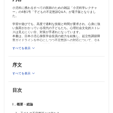
8 どのように鑑別診断を進めるか
9 失神を生ずる基礎疾患との鑑別
小児科に携わるすべての医師のための雑誌「小児科学レクチャ
10 朝がだるくて起きられない
ー」の4巻1号「子どもの不定愁訴Q＆A」が電子版となりまし
た。
11 いらいらなどの精神症状
Ⅴ．起立性調節障害の病態
学習や遊びでも、高度で過剰な技能と時間が要求され、心身に強
12 サブタイプと循環動態
い負荷がかかっている現代の子どもたち。心理社会文化的ストレ
13 思春期と起立性調節障害
スは見えにくい分、対策が手遅れになっています。
14 脳血流の変化
本書は、日本小児心身医学会役員の総力を結集し、起立性調節障
15 心身相関について
害ガイドラインを中心にしつつ不定愁訴への対応について、Ｑ＆
Ⅵ．検査法
Ａ方式で読みやすく、“35倍よくわかる！”内容となっています。
16 新起立試験
すべてを表示
17 ヘッドアップ・ティルト試験
18 自律神経機能について
Ⅶ．心理社会的側面
序文
19 心理社会的ストレスの見極め方
20 外来でできる心理検査
すべてを表示
Ⅷ．治 療
21 子どもと保護者への説明によって理解を高める
22 起立性調節障害の生活指導（日常生活の工夫，非薬物療法など)の
具体的な進め方
目次
23 薬物療法の実際
24 環境調整
25 発達障害を伴う起立性調節障害への対応
Ⅰ．概要・総論
26 難治性ケースの専門医への紹介はどうすればよいか
27 長期フォローケースの実際