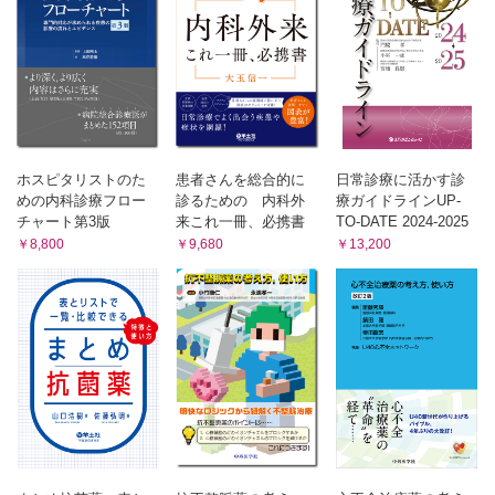
フォンタン循環
6．大動脈疾患
急性大動脈解離
大動脈瘤（胸部・腹部）
炎症性大動脈疾患
遺伝性大動脈疾患
7．肺循環・末梢血管疾患
ホスピタリストのた
患者さんを総合的に
日常診療に活かす診
めの内科診療フロー
診るための 内科外
療ガイドラインUP-
肺高血圧症
チャート第3版
来これ一冊、必携書
TO-DATE 2024-2025
肺血栓塞栓症および深部静脈血栓症
￥8,800
￥9,680
￥13,200
下肢静脈瘤・静脈血栓後症候群
末梢動脈疾患
8．生活習慣病・その他
高血圧症
糖尿病と心血管疾患
脂質異常症と動脈硬化
慢性腎臓病と心血管疾患
内分泌疾患と心血管疾患
睡眠呼吸障害と心血管疾患
がんと心血管疾患