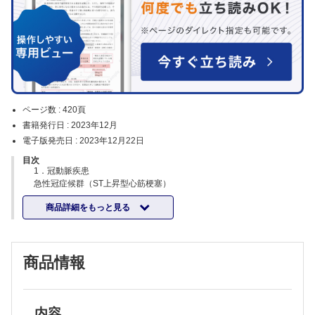
ページ数 :
420頁
書籍発行日 :
2023年12月
電子版発売日 :
2023年12月22日
目次
1．冠動脈疾患
急性冠症候群（ST上昇型心筋梗塞）
急性冠症候群（非ST上昇型急性冠症候群）
商品詳細をもっと見る
安定狭心症
陳旧性心筋梗塞
無症候性心筋虚血
冠攣縮性狭心症
商品情報
川崎病
2．不整脈
洞不全症候群
房室ブロック，脚ブロック，心室内伝導障害
心房細動
内容