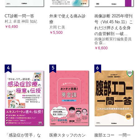
CT診断一問一答
外来で使える痛み診
画像診断 2025年増刊
村上 卓道 神田 知紀
療
号（Vol.45 No.11）こ
￥6,490
片岡 仁美
れだけ押さえる全身
￥5,500
の血管解剖 ―破...
画像診断実行編集委員
会 森...
￥6,600
4
5
6
「感染症が苦手」な
医療スタッフのカン
腹部エコー 一問一