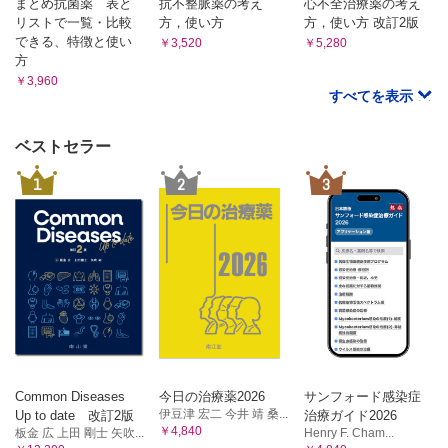
まとめ抗菌薬 表と
抗不整脈薬の考え
心不全治療薬の考え
妊娠と心血管疾患
リストで一覧・比較
方，使い方
方，使い方 改訂2版
非心臓手術と心血管疾患
できる、特徴と使い
￥3,520
￥5,280
心血管疾患における緩和ケア
方
￥3,960
すべてを表示
ベストセラー
1
2
3
Common Diseases
今日の治療薬2026
サンフォード感染症
伊豆津 宏二 今井 靖 桑...
Up to date 改訂2版
治療ガイド2026
￥4,840
板金 広 上田 剛士 矢吹...
Henry F. Cham...