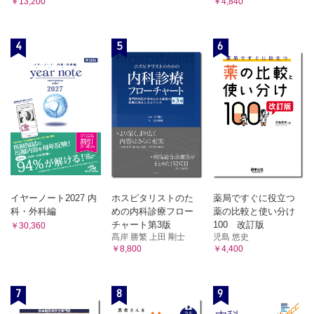
￥13,200
￥4,840
4
5
6
イヤーノート2027 内
ホスピタリストのた
薬局ですぐに役立つ
科・外科編
めの内科診療フロー
薬の比較と使い分け
チャート第3版
100 改訂版
￥30,360
髙岸 勝繁 上田 剛士
児島 悠史
￥8,800
￥4,400
7
8
9