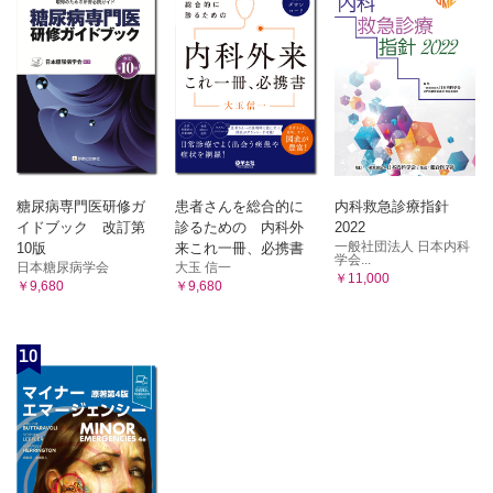
糖尿病専門医研修ガ
患者さんを総合的に
内科救急診療指針
イドブック 改訂第
診るための 内科外
2022
一般社団法人 日本内科
10版
来これ一冊、必携書
学会...
日本糖尿病学会
大玉 信一
￥11,000
￥9,680
￥9,680
10