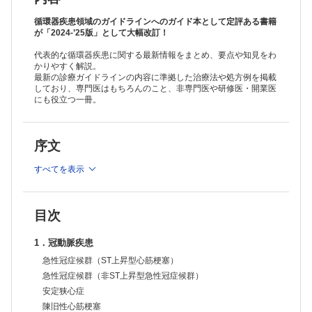
心房粗動・心房頻拍
発作性上室頻拍
循環器疾患領域のガイドラインへのガイド本として定評ある書籍
心室頻拍・心室細動
が「2024-’25版」として大幅改訂！
QT延長症候群
代表的な循環器疾患に関する最新情報をまとめ、要点や知見をわ
ブルガダ症候群，早期再分極症候群（J波症候群）
かりやすく解説。
3．心不全・心筋/心膜疾患
最新の診療ガイドラインの内容に準拠した治療法や処方例を掲載
急性心不全
しており、専門医はもちろんのこと、非専門医や研修医・開業医
慢性心不全—LVEFの低下した心不全（HFrEF）
にも役立つ一冊。
慢性心不全—LVEFの軽度低下した（HFmrEF）および保たれた心不全
（HFpEF）
重症心不全（心臓移植・植込型補助人工心臓治療）
序文
拡張型心筋症
肥大型心筋症
すべてを表示
不整脈原性右室心筋症
心臓サルコイドーシス
心アミロイドーシス
その他の二次性心筋症（心ファブリ―病など）
目次
心筋炎
心膜炎・心タンポナーデ
1．冠動脈疾患
心臓腫瘍
4．弁膜症
急性冠症候群（ST上昇型心筋梗塞）
僧帽弁閉鎖不全症
急性冠症候群（非ST上昇型急性冠症候群）
僧帽弁狭窄症
安定狭心症
大動脈弁閉鎖不全症
陳旧性心筋梗塞
大動脈弁狭窄症