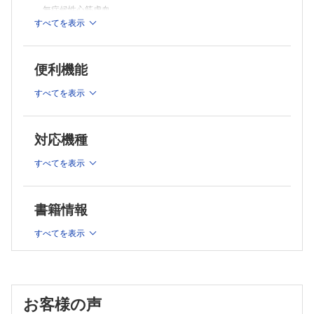
三尖弁閉鎖不全症
無症候性心筋虚血
感染性心内膜炎
すべてを表示
冠攣縮性狭心症
人工弁置換術後
川崎病
5．先天性心疾患
2．不整脈
心房中隔欠損症
便利機能
心室中隔欠損症
洞不全症候群
ファロー四徴症
房室ブロック，脚ブロック，心室内伝導障害
すべてを表示
修正大血管転位
心房細動
フォンタン循環
心房粗動・心房頻拍
6．大動脈疾患
急性大動脈解離
対応機種
発作性上室頻拍
大動脈瘤（胸部・腹部）
心室頻拍・心室細動
炎症性大動脈疾患
すべてを表示
QT延長症候群
遺伝性大動脈疾患
ブルガダ症候群，早期再分極症候群（J波症候群）
7．肺循環・末梢血管疾患
肺高血圧症
3．心不全・心筋/心膜疾患
書籍情報
肺血栓塞栓症および深部静脈血栓症
急性心不全
下肢静脈瘤・静脈血栓後症候群
すべてを表示
慢性心不全—LVEFの低下した心不全（HFrEF）
末梢動脈疾患
8．生活習慣病・その他
慢性心不全—LVEFの軽度低下した（HFmrEF）および保たれた
高血圧症
心不全（HFpEF）
糖尿病と心血管疾患
重症心不全（心臓移植・植込型補助人工心臓治療）
脂質異常症と動脈硬化
拡張型心筋症
慢性腎臓病と心血管疾患
お客様の声
肥大型心筋症
内分泌疾患と心血管疾患