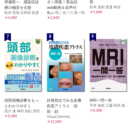
研修医へ 感染症診
タン実践！英会話
答
松本 直樹 渡邊 幸信
療の極意を伝授
web動画＆音声付
￥5,940
松本 哲哉 石和田 稔彦 ...
亀山 周二 佐々江 龍一郎
￥4,400
￥2,640
7
8
9
頭部画像診断をもっ
好発部位でみる皮膚
MRI一問一答
平井 俊範 工藤 與亮 堀...
とわかりやすく
疾患アトラス 頭
￥6,490
黒川 遼 神田 知紀 原田...
部・顔
￥5,060
Visual Dermat...
￥12,045