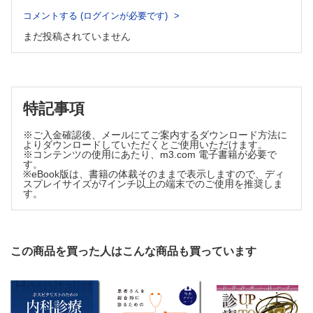
不整脈原性右室心筋症
睡眠呼吸障害と心血管疾患
コメントする (ログインが必要です)
がんと心血管疾患
心臓サルコイドーシス
まだ投稿されていません
妊娠と心血管疾患
心アミロイドーシス
非心臓手術と心血管疾患
その他の二次性心筋症（心ファブリ―病など）
心血管疾患における緩和ケア
心筋炎
心膜炎・心タンポナーデ
心臓腫瘍
特記事項
4．弁膜症
※ご入金確認後、メールにてご案内するダウンロード方法に
僧帽弁閉鎖不全症
よりダウンロードしていただくとご使用いただけます。
僧帽弁狭窄症
※コンテンツの使用にあたり、m3.com 電子書籍が必要で
す。
大動脈弁閉鎖不全症
※eBook版は、書籍の体裁そのままで表示しますので、ディ
スプレイサイズが7インチ以上の端末でのご使用を推奨しま
大動脈弁狭窄症
す。
三尖弁閉鎖不全症
感染性心内膜炎
人工弁置換術後
5．先天性心疾患
この商品を買った人はこんな商品も買っています
心房中隔欠損症
心室中隔欠損症
ファロー四徴症
修正大血管転位