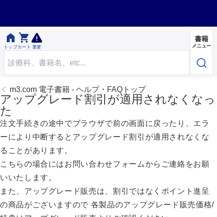


書籍
メニュー
トップ
カート
重要