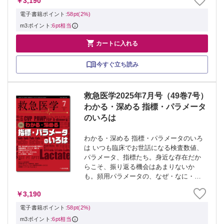
￥3,190
に、広く深く、強くなる。 ≫ 「救急医
学」最新号・バックナンバーはこちら ≫
電子書籍ポイント:
58pt(2%)
「...
m3ポイント:
6pt相当

カートに入れる
今すぐ立ち読み
救急医学2025年7月号（49巻7号）
わかる・深める 指標・パラメータ
のいろは
わかる・深める 指標・パラメータのいろ
は いつも臨床でお世話になる検査数値、
パラメータ、指標たち。身近な存在だか
らこそ、振り返る機会はあまりないか
も。頻用パラメータの、なぜ・なに・い
つ・どのように、を基礎から学んで深め
￥3,190
よう。 ≫ 「救急医学」最新号・バック
ナンバーはこちら ≫ 「救急医学」年間
電子書籍ポイント:
58pt(2%)
購読、...
m3ポイント:
6pt相当