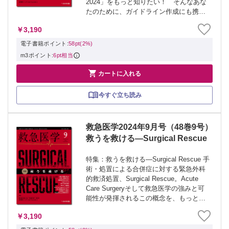
2024」をもっと知りたい！ そんなあな
たのために、ガイドライン作成にも携わ
った豪華執筆陣が深掘り解説。推奨の背
￥3,190
景・エビデンスや、作成過程の議論や判
断、残された研究課題をまとめて学ぼ
電子書籍ポイント:
58pt(2%)
う。 ≫...
m3ポイント:
6pt相当

カートに入れる
今すぐ立ち読み
救急医学2024年9月号（48巻9号）
救うを救ける—Surgical Rescue
特集：救うを救ける―Surgical Rescue 手
術・処置による合併症に対する緊急外科
的救済処置、Surgical Rescue。Acute
Care Surgeryそして救急医学の強みと可
能性が発揮されるこの概念を、もっと多
くの救急医に知ってほしい。先進実践施
￥3,190
設からの報告で、Surgical ...