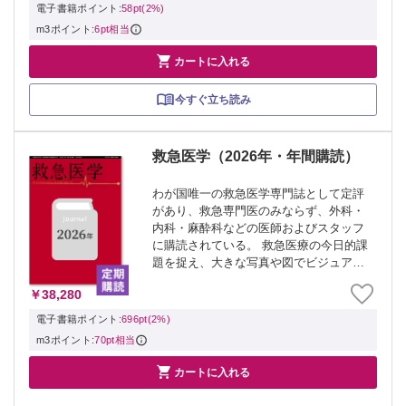
いて丁寧に学んでみよう。 ≫ 「救急医
電子書籍ポイント:
58pt(2%)
学」最新...
m3ポイント:
6pt相当

カートに入れる
今すぐ立ち読み
救急医学（2026年・年間購読）
わが国唯一の救急医学専門誌として定評
があり、救急専門医のみならず、外科・
内科・麻酔科などの医師およびスタッフ
に購読されている。 救急医療の今日的課
題を捉え、大きな写真や図でビジュアル
に提供する。 ▼対象号▼ ・救急医学
￥38,280
2026年1月号（50巻1号）千の倉より母/子
は宝―周産期救急を考える ・救急医学...
電子書籍ポイント:
696pt(2%)
m3ポイント:
70pt相当

カートに入れる