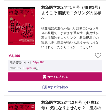
救急医学2024年1月号（48巻1号）
ようこそ 脳波モニタリングの世界
へ
検査機器の進化や新しい診断コンセンサ
スの登場で、ますます重要性・実用性が
高まる脳波モニタリング。救急現場での
実践は少し敷居が高いと思うかもしれな
いけれど、だからこそ知ってほしい。救
急医の皆さま、ようこそ脳波モニタリン
￥3,190
グの世界へ。 ≫ 「救急医学」最新号・
バックナンバーはこちら ≫ 「救急医
電子書籍ポイント:
58pt(2%)
学」年間購...
m3ポイント:
6pt相当

カートに入れる
今すぐ立ち読み
救急医学2023年12月号（47巻12
号） 気になりませんか？ 漢方の