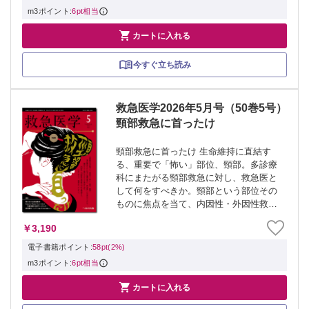
る。 ≫ 「救...
m3ポイント:
6pt相当

カートに入れる
今すぐ立ち読み
救急医学2026年5月号（50巻5号）
頸部救急に首ったけ
頸部救急に首ったけ 生命維持に直結す
る、重要で「怖い」部位、頸部。多診療
科にまたがる頸部救急に対し、救急医と
して何をすべきか。頸部という部位その
ものに焦点を当て、内因性・外因性救急
病態の対応を整理する。わたしはもう、
￥3,190
頸部にビビらない。 ≫ 「救急医学」最
新号・バックナンバーはこちら ≫ 「救
電子書籍ポイント:
58pt(2%)
急医学」...
m3ポイント:
6pt相当

カートに入れる