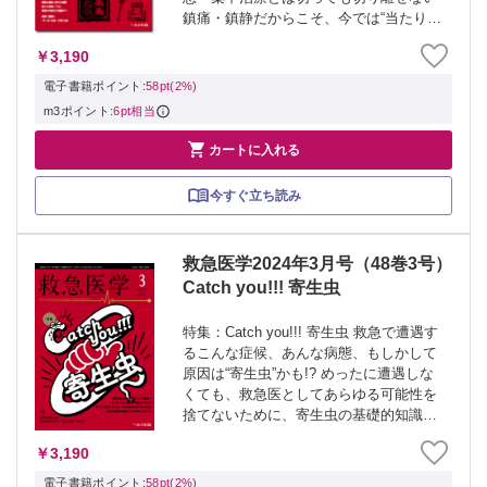
鎮痛・鎮静だからこそ、今では“当たり
前”な薬剤やガイドライン、スケールの導
￥3,190
入・作成の歴史も、新たな鎮痛薬・鎮静
薬の可能性も、貪欲に学ぼう。 ≫ 「救
電子書籍ポイント:
58pt(2%)
急医学...
m3ポイント:
6pt相当

カートに入れる
今すぐ立ち読み
救急医学2024年3月号（48巻3号）
Catch you!!! 寄生虫
特集：Catch you!!! 寄生虫 救急で遭遇す
るこんな症候、あんな病態、もしかして
原因は“寄生虫”かも!? めったに遭遇しな
くても、救急医としてあらゆる可能性を
捨てないために、寄生虫の基礎的知識
と、寄生虫感染症の特徴や診断のポイン
￥3,190
トを学んでみよう！ ≫ 「救急医学」最
新号・バックナンバーはこち...
電子書籍ポイント:
58pt(2%)