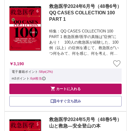
救急医学2024年6月号（48巻6号）
QQ CASES COLLECTION 100
PART 1
特集：QQ CASES COLLECTION 100
PART 1 救急医療/医学の真髄は“症例”に
あり！ 100人の救急医が経験した、100
例（以上）の症例を通じて、救急医が“い
つ何をみて、何を感じ、何を考え、何を
どのようにしたか”を追体験する、垂涎の
￥3,190
救急症例集。今号は特集PART １として
50人...
電子書籍ポイント:
58pt(2%)
m3ポイント:
6pt相当

カートに入れる
今すぐ立ち読み
救急医学2024年5月号（48巻5号）
山と救急―安全登山の本