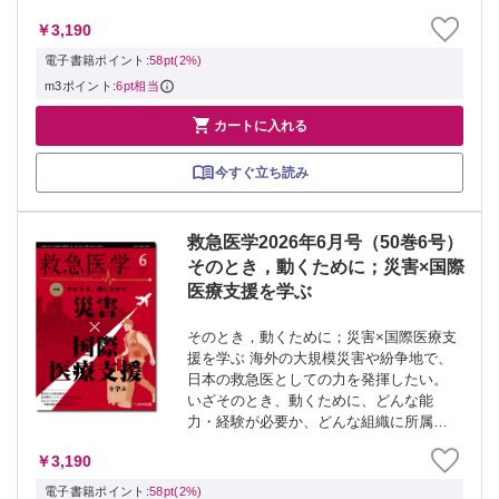
全国の気鋭施設の当直のリアルと、エキ
￥3,190
スパート＆レジェンドの当直の思い出を
紹介。ノウハウ＆ナラティブで、今晩の
電子書籍ポイント:
58pt(2%)
当直を前向...
m3ポイント:
6pt相当

カートに入れる
今すぐ立ち読み
救急医学2026年6月号（50巻6号）
そのとき，動くために；災害×国際
医療支援を学ぶ
そのとき，動くために；災害×国際医療支
援を学ぶ 海外の大規模災害や紛争地で、
日本の救急医としての力を発揮したい。
いざそのとき、動くために、どんな能
力・経験が必要か、どんな組織に所属
し、どんな準備をすればよいのか、実際
￥3,190
に国際的な医療・人道支援の最前線で活
躍する団体・著者が、リアルを紹介す
電子書籍ポイント:
58pt(2%)