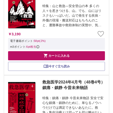
特集：山と救急―安全登山の本 多くの
人々を惹きつける、山。でも、山にはリ
スクもいっぱいだ。山で発生する疾病・
外傷の現場・搬送対応はもちろんのこ
と、遭難事故や救助体制の実態や、気
象・保険など安全な登山に欠かせない知
￥3,190
識も、登山者と医療従事者が知ることこ
そが究極の予防です。 ≫ 「救急医学」
電子書籍ポイント:
58pt(2%)
最新号・バック...
m3ポイント:
6pt相当

カートに入れる
今すぐ立ち読み
救急医学2024年4月号（48巻4号）
鎮痛・鎮静 今昔未来物語
特集：鎮痛・鎮静 今昔未来物語 安全で安
心な鎮痛・鎮静のために、単なるノウハ
ウだけでは満足できないあなたに。救
急・集中治療とは切っても切り離せない