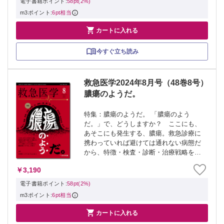
電子書籍ポイント:
58pt(2%)
m3ポイント:
6pt相当

カートに入れる
今すぐ立ち読み
救急医学2024年8月号（48巻8号）
膿瘍のようだ。
特集：膿瘍のようだ。 「膿瘍のよう
だ。」で、どうしますか？ ここにも、
あそこにも発生する、膿瘍。救急診療に
携わっていれば避けては通れない病態だ
から、特徴・検査・診断・治療戦略を部
位別にしっかりと整理しよう。 ≫ 「救
￥3,190
急医学」最新号・バックナンバーはこち
ら ≫ 「救急医学」年間購読、受付中！
電子書籍ポイント:
58pt(2%)
※本製品...
m3ポイント:
6pt相当

カートに入れる