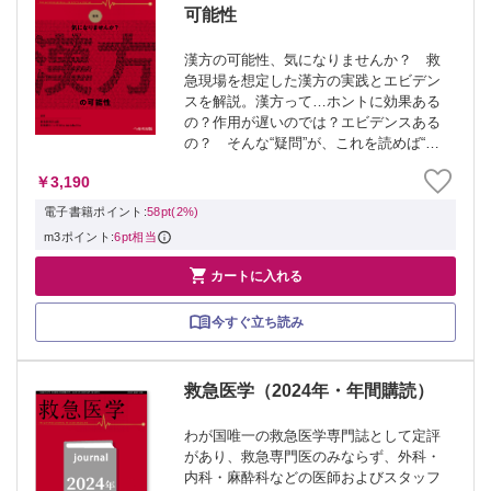
可能性
漢方の可能性、気になりませんか？ 救
急現場を想定した漢方の実践とエビデン
スを解説。漢方って…ホントに効果ある
の？作用が遅いのでは？エビデンスある
の？ そんな“疑問”が、これを読めば“可
能性”に変わるはず。
￥3,190
電子書籍ポイント:
58pt(2%)
m3ポイント:
6pt相当

カートに入れる
今すぐ立ち読み
救急医学（2024年・年間購読）
わが国唯一の救急医学専門誌として定評
があり、救急専門医のみならず、外科・
内科・麻酔科などの医師およびスタッフ