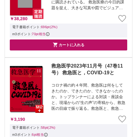
に購読されている。 救急医療の今日的課
題を捉え、大きな写真や図でビジュアル
に提供する。 ▼対象号▼ ・救急医学
￥38,280
2024年1月号（48巻1号）ようこそ 脳波モ
ニタリングの世界へ ・救急医学202...
電子書籍ポイント:
696pt(2%)
m3ポイント:
70pt相当

カートに入れる
救急医学2023年11月号（47巻11
号） 救急医と，COVID-19と
コロナ禍の約４年間、救急医は何をして
きたのか、できたのか、できなかったの
か。トップランナーによる対談・座談会
と、現場からの“生の声”の寄稿から、救急
医の目線で振り返る。救急医と、救急医
療と、COVID-19と、その未来を考えるた
￥3,190
めに。
電子書籍ポイント:
58pt(2%)
m3ポイント:
6pt相当