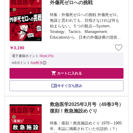
外傷死ゼロへの挑戦
特集：外傷死ゼロへの挑戦 外傷死ゼロ。
無謀と思われても、目指さなければ何も
始まらない。５つの観点―System、
Strategy、Tactics、Management、
Educationから、日本の外傷診療の現状と
展望を語り尽くす。外傷診療のフロント
￥3,190
ラインは、ここだ。 ≫ 「救急医学」最
新号・バック...
電子書籍ポイント:
58pt(2%)
m3ポイント:
6pt相当

カートに入れる
今すぐ立ち読み
救急医学2025年3月号（49巻3号）
復刻！救急施設めぐり
特集：復刻！救急施設めぐり 1978～1985
年、本誌に掲載されていた伝説的（？）