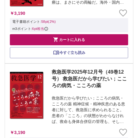
療は、まさにその両輪だ。海外・国内の
周産期救急・母体救命医療体制や各分野
￥3,190
の事業・取り組みの実情を知り、視座を
高めよう。 ≫ 「救急医学」最新号・バ
電子書籍ポイント:
58pt(2%)
ックナン...
m3ポイント:
6pt相当

カートに入れる
今すぐ立ち読み
救急医学2025年12月号（49巻12
号） 救急医だから学びたい；ここ
ろの病気・こころの薬
救急医だから学びたい；こころの病気・
こころの薬 精神症候・精神疾患のある患
者に対して、救急医に求められること。
患者の「こころ」の状態がわからなけれ
ば、救命も身体合併症の管理も、そして
精神的ケアも十分にできないかもしれな
￥3,190
い。だから、「こころ」の病気と薬につ