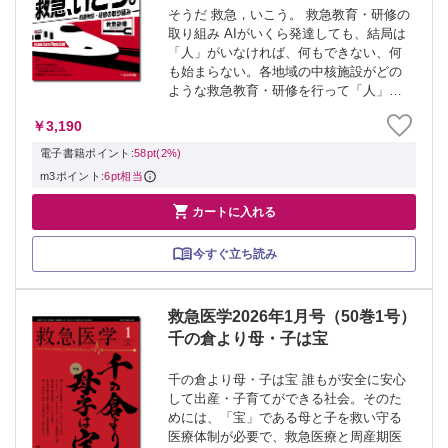
そうだ 救急，いこう。 救急教育・研修の
取り組み AIがいくら発達しても、結局は
「人」がいなければ、何もできない、何
も始まらない。各地域の中核施設がどの
ような救急教育・研修を行って「人」を
集め・育てているのか、気になりません
￥3,190
か？ 「そうだ 救急，いこう。」これか
らの医療を担う人材が、そう思ってくれ
電子書籍ポイント:
58pt(2%)
ま...
m3ポイント:
6pt相当

カートに入れる
今すぐ立ち読み
救急医学2026年1月号（50巻1号）
千の倉より母・子は宝
千の倉より母・子は宝 誰もが安全に安心
して出産・子育てができる社会。そのた
めには、「宝」である母と子を救い守る
医療体制が必要で、救急医療と周産期医