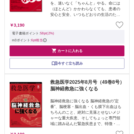
を、迷いなく「ちゃんと」やる。命には
（ほとんど）かかわらなくても、患者の
安心と安全、いつもどおりの生活のため
に、救急小処置・小手術を学び直そう。
￥3,190
≫ 「救急医学」最新号・バックナンバー
はこちら ≫ 「救急医学」年間購読、受
電子書籍ポイント:
58pt(2%)
付...
m3ポイント:
6pt相当

カートに入れる
今すぐ立ち読み
救急医学2025年8月号（49巻8号）
脳神経救急に強くなる
脳神経救急に強くなる 脳神経救急の“定
番”、脳梗塞・脳出血・くも膜下出血はも
ちろんのこと、絶対に見落とせないメジ
ャーな重大疾患、そしてちょっと専門領
域に踏み込んだ緊急疾患まで、特徴・診
断・急性期治療を徹底解説。脳神経救急