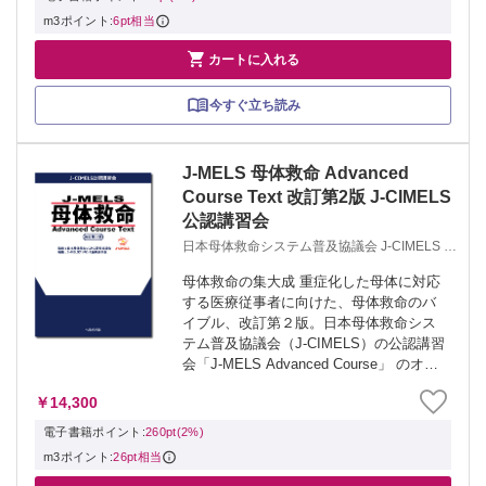
m3ポイント:
6pt相当

カートに入れる
今すぐ立ち読み
J-MELS 母体救命 Advanced
Course Text 改訂第2版 J-CIMELS
公認講習会
日本母体救命システム普及協議会 J-CIMELS J-
MELSアドバンス編集委員会
母体救命の集大成 重症化した母体に対応
する医療従事者に向けた、母体救命のバ
イブル、改訂第２版。日本母体救命シス
テム普及協議会（J-CIMELS）の公認講習
会「J-MELS Advanced Course」 のオフ
ィシャルテキスト。 産婦人科医に限ら
￥14,300
ず、周産期に関わる麻酔科医、救急搬送
に対応する救急医...
電子書籍ポイント:
260pt(2%)
m3ポイント:
26pt相当