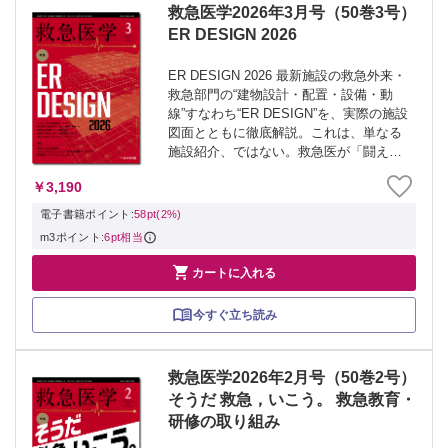
救急医学2026年3月号（50巻3号）
ER DESIGN 2026
ER DESIGN 2026 最新施設の救急外来・
救急部門の“建物設計・配置・設備・動
線”すなわち“ER DESIGN”を、実際の施設
図面とともに徹底解説。これは、単なる
施設紹介、ではない。救急医が「闘える
環境」を考え、作り出せ。 ≫ 「救急医
￥3,190
学」最新号・バックナンバーはこちら ≫
「救急医学」年間...
電子書籍ポイント:
58pt(2%)
m3ポイント:
6pt相当

カートに入れる
今すぐ立ち読み
救急医学2026年2月号（50巻2号）
そうだ 救急，いこう。 救急教育・
研修の取り組み