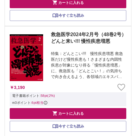

カートに入れる
今すぐ立ち読み
救急医学2024年2月号（48巻2号）
どんと来い!!! 慢性疾患増悪
特集：どんとこい!!! 慢性疾患増悪 救急
医だけど慢性疾患も！さまざまな内因性
疾患が対象になり得る「慢性疾患増悪」
に、救急医も「どんとこい！」の気持ち
で向き合えるよう、各領域のエキスパー
トが判断・診断、初期対応、disposition
￥3,190
のポイントを伝授します。 ≫ 「救急医
学」最新号・バックナンバーは...
電子書籍ポイント:
58pt(2%)
m3ポイント:
6pt相当

カートに入れる
今すぐ立ち読み