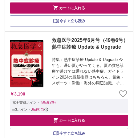

カートに入れる
今すぐ立ち読み
救急医学2025年6月号（49巻6号）
熱中症診療 Update & Upgrade
特集：熱中症診療 Update & Upgrade 今
年も、暑い夏がやってくる。夏の救急診
療で避けては通れない熱中症。ガイドラ
イン2024の最新推奨はもちろん、気象・
スポーツ・労働・海外の周辺知識、そし
てリアルな治療実践の解説で、Update &
￥3,190
Upgradeする。今年も、熱い夏がやって
くる。 ≫...
電子書籍ポイント:
58pt(2%)
m3ポイント:
6pt相当

カートに入れる
今すぐ立ち読み