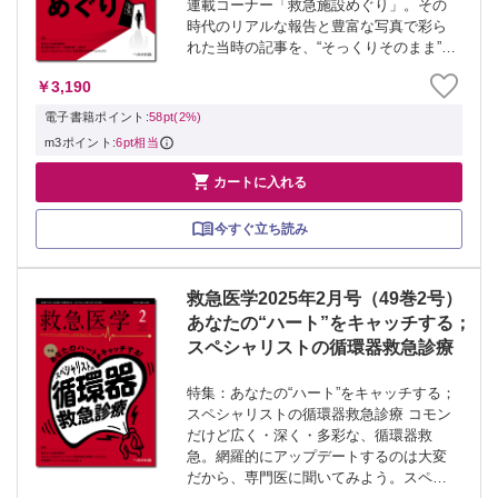
連載コーナー「救急施設めぐり」。その
時代のリアルな報告と豊富な写真で彩ら
れた当時の記事を、“そっくりそのまま”復
刻掲載！現代につながる「あのころの救
￥3,190
急医療」をのぞき見しよう。 ≫ 「救急
医学」最新号・バックナンバーはこ...
電子書籍ポイント:
58pt(2%)
m3ポイント:
6pt相当

カートに入れる
今すぐ立ち読み
救急医学2025年2月号（49巻2号）
あなたの“ハート”をキャッチする；
スペシャリストの循環器救急診療
特集：あなたの“ハート”をキャッチする；
スペシャリストの循環器救急診療 コモン
だけど広く・深く・多彩な、循環器救
急。網羅的にアップデートするのは大変
だから、専門医に聞いてみよう。スペシ