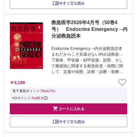
今すぐ立ち読み
救急医学2026年4月号（50巻4
号） Endocrine Emergency ─内
分泌救急読本
Endocrine Emergency ─内分泌救急読本
まれだからこそ見逃せない内分泌救急…
下垂体、甲状腺・副甲状腺、副腎、そし
て糖尿病に関連する救急疾患・病態に関
して、定義や病態、診察・診断・初療の
要点、そして専門的治療の概要が、エキ
￥3,190
スパートによる解説でこの１冊に。 ≫
「救急医学」最新号・バッ...
電子書籍ポイント:
58pt(2%)
m3ポイント:
6pt相当

カートに入れる
今すぐ立ち読み