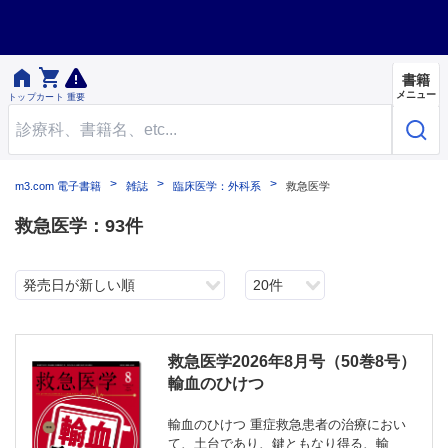


書籍
メニュー
トップ
カート
重要
m3.com 電子書籍
雑誌
臨床医学：外科系
救急医学
救急医学：93件
発売日が新しい順
20件
救急医学2026年8月号（50巻8号）
輸血のひけつ
輸血のひけつ 重症救急患者の治療におい
て、土台であり、鍵ともなり得る、輸