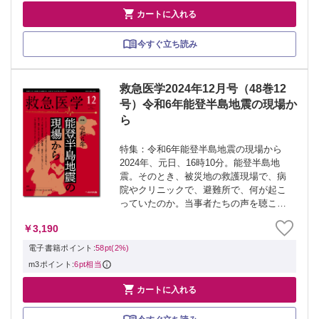

カートに入れる
今すぐ立ち読み
救急医学2024年12月号（48巻12
号）令和6年能登半島地震の現場か
ら
特集：令和6年能登半島地震の現場から
2024年、元日、16時10分。能登半島地
震。そのとき、被災地の救護現場で、病
院やクリニックで、避難所で、何が起こ
っていたのか。当事者たちの声を聴こ
う。いまだ復興の道半ばばからこそ、考
￥3,190
えて、そして動こう。 ≫ 「救急医学」
最新号・バックナンバーはこちら ≫
電子書籍ポイント:
58pt(2%)
「救...
m3ポイント:
6pt相当

カートに入れる