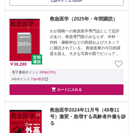
今すぐ立ち読み
救急医学（2025年・年間購読）
わが国唯一の救急医学専門誌として定評
があり、救急専門医のみならず、外科・
内科・麻酔科などの医師およびスタッフ
に購読されている。 救急医療の今日的課
題を捉え、大きな写真や図でビジュアル
に提供する。 ▼対象号▼ ・救急医学
￥38,280
2025年1月号（49巻1号） 救急コースガイ
ド2025 ・救急医学2025年2月...
電子書籍ポイント:
696pt(2%)
m3ポイント:
70pt相当

カートに入れる
救急医学2024年11月号（48巻11
号）激変・急増する高齢者外傷を診
る