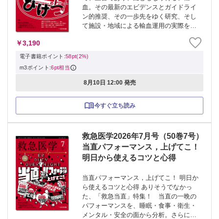
血。その最新のエビデンスとガイドライ
ン的推奨、その一歩先をゆく研究、そし
て施設・地域による輸血運用の実際を紹
介。輸血の「ひけつ」を深く学ぼう。 ≫
￥3,190
「救急医学」最新号・バックナンバーは
こちら ≫ 「救急医学」年間購読、受付
電子書籍ポイント:
58pt(2%)
中！ ...
m3ポイント:
6pt相当
8月10日 12:00 発売
今すぐ立ち読み
救急医学2026年7月号（50巻7号）
当直パフォーマンス，上げてこ！
明日から使えるコツと心得
当直パフォーマンス，上げてこ！ 明日か
ら使えるコツと心得 ありそうでなかっ
た、「救急当直」特集！ 当直の一晩の
パフォーマンスを、睡眠・食事・衛生・
メンタル・安全の面から分析。さらに、