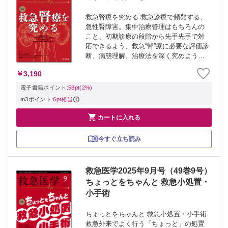
救急腎療を究める 救急診療で頻発する、
急性腎障害。集中治療管理はもちろんの
こと、初期診療の段階から先手先手で対
応できるよう、救急“腎”療に必要な評価診
断、病態理解、治療法を深く究めよう。
≫ 「救急医学」最新号・バックナンバー
￥3,190
はこちら ≫ 「救急医学」年間購読、受
付中！ ※本製品はPCでの閲覧も可能...
電子書籍ポイント:
58pt(2%)
m3ポイント:
6pt相当

カートに入れる
今すぐ立ち読み
救急医学2025年9月号（49巻9号）
ちょっとをちゃんと 救急小処置・
小手術
ちょっとをちゃんと 救急小処置・小手術
救急外来でよく行う「ちょっと」の処置