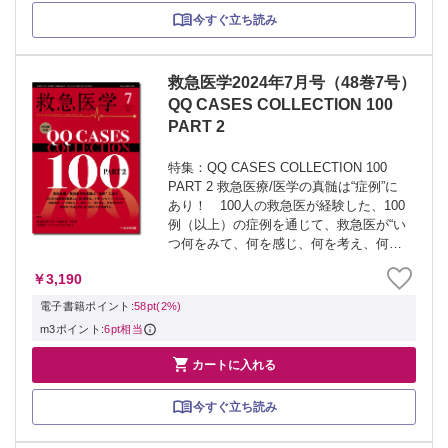
今すぐ立ち読み
救急医学2024年7月号（48巻7号）
QQ CASES COLLECTION 100
PART 2
特集：QQ CASES COLLECTION 100
PART 2 救急医療/医学の真髄は“症例”に
あり！ 100人の救急医が経験した、100
例（以上）の症例を通じて、救急医が“い
つ何をみて、何を感じ、何を考え、何を
どのようにしたか”を追体験する、垂涎の
￥3,190
救急症例集。今号はPART ２として50症
例を...
電子書籍ポイント:
58pt(2%)
m3ポイント:
6pt相当

カートに入れる
今すぐ立ち読み