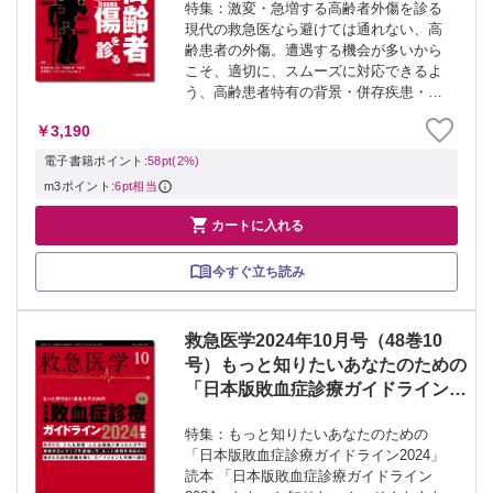
特集：激変・急増する高齢者外傷を診る
現代の救急医なら避けては通れない、高
齢患者の外傷。遭遇する機会が多いから
こそ、適切に、スムーズに対応できるよ
う、高齢患者特有の背景・併存疾患・注
意点を復習し、とくに重要な損傷・骨折
￥3,190
の初期対応を整理しておこう。 ≫ 「救
急医学」最新号・バックナンバーはこち
電子書籍ポイント:
58pt(2%)
ら ≫ ...
m3ポイント:
6pt相当

カートに入れる
今すぐ立ち読み
救急医学2024年10月号（48巻10
号）もっと知りたいあなたのための
「日本版敗血症診療ガイドライン
2024」読本
特集：もっと知りたいあなたのための
「日本版敗血症診療ガイドライン2024」
読本 「日本版敗血症診療ガイドライン