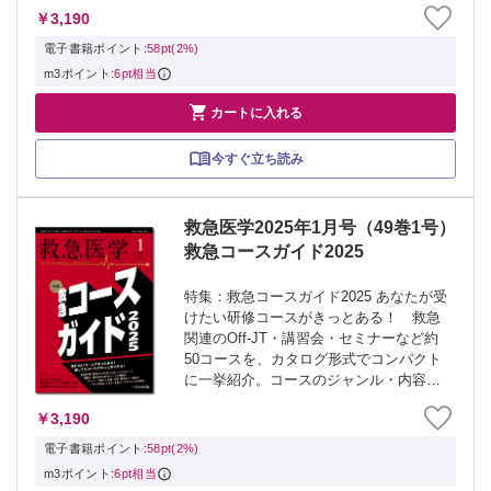
ャリストによる診療ノウハウ・最新知見
￥3,190
の丁寧な解説は、きっとあなたの“ハー
ト”をキャッチして、患者の“ハート”を救
電子書籍ポイント:
58pt(2%)
う助...
m3ポイント:
6pt相当

カートに入れる
今すぐ立ち読み
救急医学2025年1月号（49巻1号）
救急コースガイド2025
特集：救急コースガイド2025 あなたが受
けたい研修コースがきっとある！ 救急
関連のOff-JT・講習会・セミナーなど約
50コースを、カタログ形式でコンパクト
に一挙紹介。コースのジャンル・内容、
開催地、所用時間、費用、申し込み方法
￥3,190
などが、この１冊でだいたいわかる！
７年ぶりに帰ってきた「救急コースガ...
電子書籍ポイント:
58pt(2%)
m3ポイント:
6pt相当