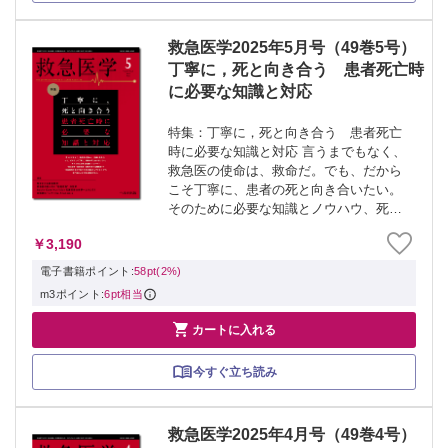
救急医学2025年5月号（49巻5号）
丁寧に，死と向き合う 患者死亡時
に必要な知識と対応
特集：丁寧に，死と向き合う 患者死亡
時に必要な知識と対応 言うまでもなく、
救急医の使命は、救命だ。でも、だから
こそ丁寧に、患者の死と向き合いたい。
そのために必要な知識とノウハウ、死亡
診断・死体検案・異状死等の各種制度
￥3,190
や、死因究明のために現場からできるこ
とを、専門家による丁寧な解説で学ぶ。
電子書籍ポイント:
58pt(2%)
≫ 「救急...
m3ポイント:
6pt相当

カートに入れる
今すぐ立ち読み
救急医学2025年4月号（49巻4号）