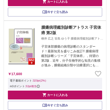

カートに入れる
今すぐ立ち読み
腫瘍病理鑑別診断アトラス 子宮体
癌 第2版
柳井 広之 笹島 ゆう子 腫瘍病理鑑別診断アトラ
ス刊行委員会 日本病理学会
子宮体部腫瘍の病理診断のスタンダー
ド！最新知見を盛りこみ改訂!! 腫瘍病理
鑑別診断シリーズ「子宮体癌」，待望の
第2版．近年，分子生物学的な知見の集積
が進み，腫瘍組織分類や治療選択にも大
きく影響を与えるなか，2020年にはWHO
￥17,600
分類第5版，2022年には子宮体癌取扱い
規約病理編第5版も発行された．そう...
電子書籍ポイント:
320pt(2%)
m3ポイント:
32pt相当

カートに入れる
今すぐ立ち読み