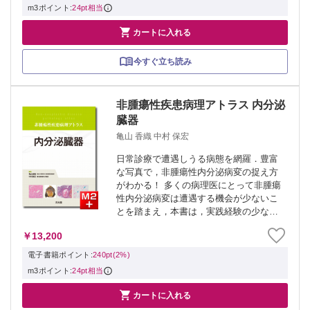
もに，...
m3ポイント:
24pt相当

カートに入れる
今すぐ立ち読み
非腫瘍性疾患病理アトラス 内分泌
臓器
亀山 香織 中村 保宏
日常診療で遭遇しうる病態を網羅．豊富
な写真で，非腫瘍性内分泌病変の捉え方
がわかる！ 多くの病理医にとって非腫瘍
性内分泌病変は遭遇する機会が少ないこ
とを踏まえ，本書は，実践経験の少ない
病理医を主対象とした．総論として各臓
￥13,200
器の発生と正常構造，各論は下垂体，甲
状腺，副甲状腺，副腎に分け，日常診療
電子書籍ポイント:
240pt(2%)
で遭遇しう...
m3ポイント:
24pt相当

カートに入れる