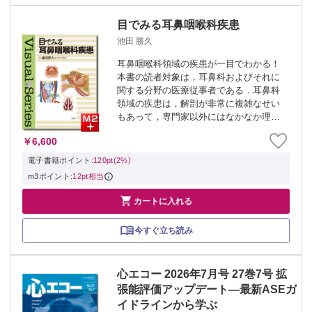
目でみる耳鼻咽喉科疾患
池田 勝久
耳鼻咽喉科領域の疾患が一目でわかる！
本書の読者対象は，耳鼻科およびそれに
関する分野の医療従事者である．耳鼻科
領域の疾患は，解剖が非常に複雑なせい
もあって，専門家以外にはなかなか理解
できない．本書では非常にわかりやすイ
￥6,600
ラストと明確な写真で，この領域の疾患
が一目で理解できるよう工夫されてい
電子書籍ポイント:
120pt(2%)
る．また，医...
m3ポイント:
12pt相当

カートに入れる
今すぐ立ち読み
心エコー 2026年7月号 27巻7号 拡
張能評価アップデート―最新ASEガ
イドラインから学ぶ