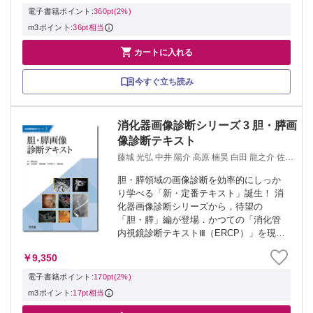
えておきたい病理所見の基本的な取り方
電子書籍ポイント:
360pt(2%)
を豊富な...
m3ポイント:
36pt相当

カートに入れる
今すぐ立ち読み
消化器画像診断シリーズ 3 胆・膵画
像診断テキスト
藤城 光弘 中井 陽介 高原 楠昊 白田 龍之介 佐藤
達也
胆・膵領域の画像診断を効率的にしっか
り学べる「新・定番テキスト」誕生！ 消
化器画像診断シリーズから，待望の
「胆・膵」編が登場．かつての「消化管
内視鏡診断テキストⅢ（ERCP）」を現代
の診療体系に合わせて全面刷新．役割が
￥9,350
変化したERCPに加え，必須となった腹
部超音波，CT，MRI・MRCP，EUS等
電子書籍ポイント:
170pt(2%)
の...
m3ポイント:
17pt相当