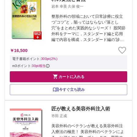
岩本 幸英 久保 俊一
整形外科の領域において日常診療に役立
つ“コツ”と，陥ってはならない“落とし
穴”をまとめた実践的なシリーズ！ 股関節
外科をテーマに，スタンダード編と応用
編で内容を構成．スタンダード編の‘診察
の基本’では疾患確定に至るための各種診
￥16,500
察手技・検査法を紹介し，‘代表的な手術
療法の要点’では代表的な手術手技の概...
電子書籍ポイント:
300pt(2%)
m3ポイント:
30pt相当

カートに入れる
今すぐ立ち読み
匠が教える美容外科注入術
市田 正成
美容外科のベテランが教える美容外科注
入療法の極意！ 美容外科のベテランによ