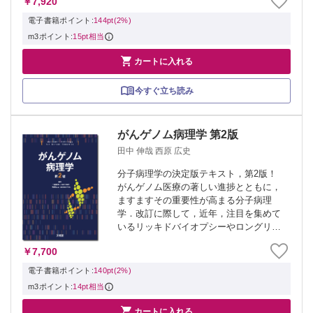
￥7,920
時点での最新の考え方と使い方の指針を
示す「かゆいところに手が届く，これだ
電子書籍ポイント:
144pt(2%)
けでいい一冊...
m3ポイント:
15pt相当

カートに入れる
今すぐ立ち読み
がんゲノム病理学 第2版
田中 伸哉 西原 広史
分子病理学の決定版テキスト，第2版！
がんゲノム医療の著しい進捗とともに，
ますますその重要性が高まる分子病理
学．改訂に際して，近年，注目を集めて
いるリッキドバイオプシーやロングリー
ドシークエンスはもちろん，全編を通じ
￥7,700
て分子病理学の知識をアップデートし
た．また今後がんゲノム医療に取り入れ
電子書籍ポイント:
140pt(2%)
られるであろう...
m3ポイント:
14pt相当

カートに入れる