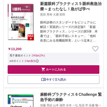
新篇眼科プラクティス 5 眼科救急治
療～まったなし！急がば学べ
恩田 秀寿 大鹿 哲郎
眼科診療のスタンダードをビジュアルに
解説！実践的シリーズの決定版!! 「新篇
眼科プラクティス」シリーズの第5弾．本
書では，「眼科手術レスキュー」「他科
疾患にみる視機能障害」という従来とは
異なる新たな切り口を追加．冷や汗必至
￥13,200
の手術中の急変や，近年重要視される他
科医師との連携も想定し対処法を解説し
電子書籍ポイント:
240pt(2%)
た．時...
m3ポイント:
24pt相当

カートに入れる
今すぐ立ち読み
麻酔科プラクティス 6 Challenge 緊
急手術の麻酔
加藤 里絵 山本 達郎 水本 一弘 垣花 学 佐藤 暢一