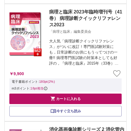
病理と臨床 2023年臨時増刊号（41
巻） 病理診断クイックリファレン
ス2023
「病理と臨床」編集委員会
大人気「病理診断クイックリファレン
ス」がついに改訂！専門医試験対策に
も，日常診断のお供にもうってつけの一
冊!! 病理専門医試験の対策本としても好
評の，『病理と臨床』2015年（33巻）臨
時増刊号「病理診断クイックリファレン
￥9,900
ス」がついに改訂．疾患概念・病理組織
学的特徴・診断クルー・ピットフォール
電子書籍ポイント:
180pt(2%)
を，典...
m3ポイント:
18pt相当

カートに入れる
今すぐ立ち読み
消化器画像診断シリーズ 2 消化管内