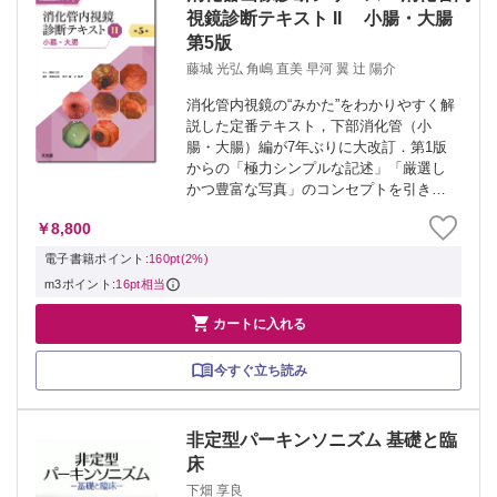
視鏡診断テキスト II 小腸・大腸
第5版
藤城 光弘 角嶋 直美 早河 翼 辻 陽介
消化管内視鏡の“みかた”をわかりやすく解
説した定番テキスト，下部消化管（小
腸・大腸）編が7年ぶりに大改訂．第1版
からの「極力シンプルな記述」「厳選し
かつ豊富な写真」のコンセプトを引き継
ぎつつ，解説と写真を全面刷新．症例画
￥8,800
像の模式図は元画像を白黒加工し，矢印
や線で病変の位置や範囲を明示してお
電子書籍ポイント:
160pt(2%)
り，ポイン...
m3ポイント:
16pt相当

カートに入れる
今すぐ立ち読み
非定型パーキンソニズム 基礎と臨
床
下畑 享良