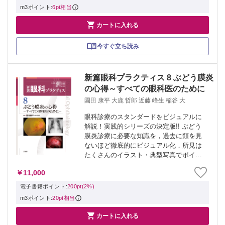
m3ポイント:
6pt相当

カートに入れる
今すぐ立ち読み
新篇眼科プラクティス 8 ぶどう膜炎
の心得～すべての眼科医のために
園田 康平 大鹿 哲郎 近藤 峰生 稲谷 大
眼科診療のスタンダードをビジュアルに
解説！実践的シリーズの決定版!! ぶどう
膜炎診療に必要な知識を，過去に類を見
ないほど徹底的にビジュアル化．所見は
たくさんのイラスト・典型写真でポイン
トをわかりやすく提示．フローチャート
￥11,000
も満載で，第一線で活躍する先生方の考
え方がわかる．すべての眼科医の先生に
電子書籍ポイント:
200pt(2%)
ご覧いた...
m3ポイント:
20pt相当

カートに入れる