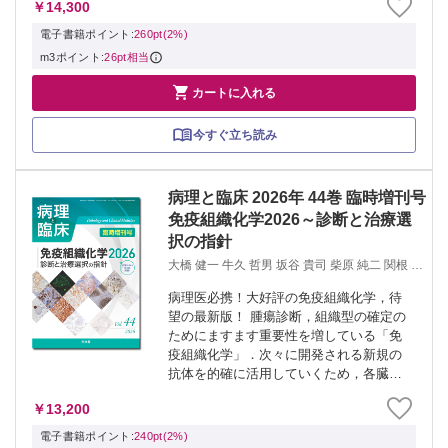
￥14,300
され，生体情報を可視化できるモニタリ
ング機器の備わる現代では，生理学的知
電子書籍ポイント:
260pt(2%)
識を習...
m3ポイント:
26pt相当

カートに入れる
今すぐ立ち読み
病理と臨床 2026年 44巻 臨時増刊号
免疫組織化学2026～診断と治療選
択の指針
大橋 健一 牛久 哲男 坂谷 貴司 柴原 純二 関根 茂
樹 南口 早智子 伊藤 智雄 畑中 豊
病理医必携！大好評の免疫組織化学，待
望の最新版！ 腫瘍診断，組織型の確定の
ためにますます重要性を増している「免
疫組織化学」．次々に開発される新規の
抗体を的確に活用していくため，各臓
器，疾患のエキスパートの執筆陣が，鑑
￥13,200
別診断の進め方，診断のピットフォール
などについて，1,300点を超える図表とと
電子書籍ポイント:
240pt(2%)