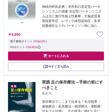
神経内科医必携！本邦初の非定型パーキ
ンソニズムの成書 非定型パーキンソニズ
ムは主に進行性核上性麻痺，大脳皮質基
底核変性症，レヴィ小体型認知症，多系
統萎縮症などのパーキンソン病に似た症
状を示す疾患群で，この領域は基礎，臨
￥8,800
床ともに進歩が著しい．本書は，非定型
パーキンソニズムの最新の研究動向，現
電子書籍ポイント:
160pt(2%)
在の診療に...
m3ポイント:
16pt相当

カートに入れる
今すぐ立ち読み
実践 足の保存療法～手術の前にす
べきこと
熊井 司
保存療法でここまで出来る！生活指導・
薬物療法・装具療法・物理療法・運動療
法をフル活用し，足の疾患に挑む!! 足に