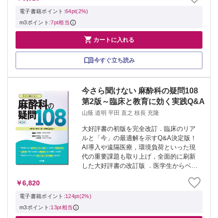
低下に繋がってしまうような慢性術後痛
電子書籍ポイント:
64pt(2%)
についても...
m3ポイント:
7pt相当

カートに入れる
今すぐ立ち読み
今さら聞けない 麻酔科の疑問108
第2版～臨床と教育に効く実践Q&A
山蔭 道明 平田 直之 枝長 充隆
大好評書の初版を完全改訂．臨床のリア
ルと「今」の最適解を示すQ&A決定版！
AI導入や遠隔医療，環境負荷といった現
代の重要課題も取り上げ，全面的に刷新
した大好評書の改訂版 ．医学生からベテ
ランまでが直面する「今さら聞けない」
￥6,820
108の疑問に対し，エビデンスと実践的ア
ドバイスをQ&A形式で提示する ．単...
電子書籍ポイント:
124pt(2%)
m3ポイント:
13pt相当