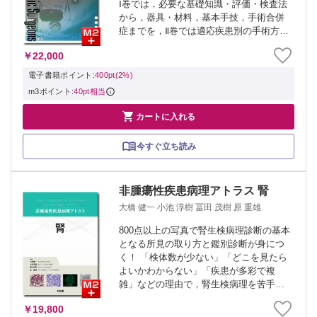
Ⅰ巻では，必要な基礎知識・評価・検査法
から，器具・材料，基本手技，手術合併
症までを，Ⅱ巻では適応疾患別の手術方法
を収載．広角眼底観察システム，マイク
￥22,000
ロプラスミン，染色硝子体手術，抗
VEGF治療など最先端の技術も紹介．ま
電子書籍ポイント:
400pt(2%)
た，実際...
m3ポイント:
40pt相当

カートに入れる
今すぐ立ち読み
非腫瘍性疾患病理アトラス 腎
大橋 健一 小池 淳樹 冨田 茂樹 原 重雄
800点以上の写真で腎生検病理診断の基本
となる所見の取り方と鑑別診断が身につ
く！ 「検体数が少ない」「どこを見たら
よいかわからない」「疾患が多彩で複
雑」などの理由で，腎生検病理を苦手と
する人は少なくない．そこで本書は，腎
￥19,800
生検病理診断を行ううえで，まずは押さ