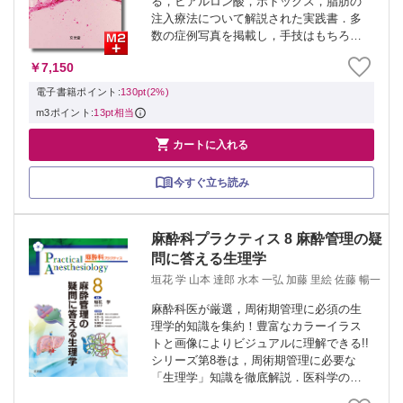
る，ヒアルロン酸，ボトックス，脂肪の
注入療法について解説された実践書．多
数の症例写真を掲載し，手技はもちろ
ん，各部位における有効性，禁忌につい
￥7,150
ても具体的に記載．前額，目尻，口角，
頬のしわの改善から，涙袋や口唇を膨ら
電子書籍ポイント:
130pt(2%)
ませることで...
m3ポイント:
13pt相当

カートに入れる
今すぐ立ち読み
麻酔科プラクティス 8 麻酔管理の疑
問に答える生理学
垣花 学 山本 達郎 水本 一弘 加藤 里絵 佐藤 暢一
麻酔科医が厳選，周術期管理に必須の生
理学的知識を集約！豊富なカラーイラス
トと画像によりビジュアルに理解できる!!
シリーズ第8巻は，周術期管理に必要な
「生理学」知識を徹底解説．医科学の進
歩により，調節性に優れた麻酔薬が開発