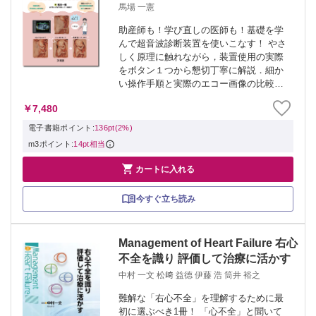
馬場 一憲
助産師も！学び直しの医師も！基礎を学
んで超音波診断装置を使いこなす！ やさ
しく原理に触れながら，装置使用の実際
をボタン１つから懇切丁寧に解説．細か
い操作手順と実際のエコー画像の比較で
仕上がりの違いがよくわかる．アーチフ
￥7,480
ァクトもなぜ出るかが分かれば，すぐに
対処可能！ありがちなトラブルには「こ
電子書籍ポイント:
136pt(2%)
んなときど...
m3ポイント:
14pt相当

カートに入れる
今すぐ立ち読み
Management of Heart Failure 右心
不全を識り 評価して治療に活かす
中村 一文 松﨑 益德 伊藤 浩 筒井 裕之
難解な「右心不全」を理解するために最
初に選ぶべき1冊！ 「心不全」と聞いて