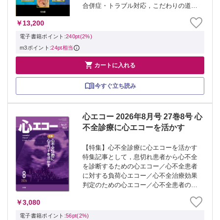
合併症・トラブル対応，こだわりの道具
まで，エキスパート達の極意がふんだん
￥13,200
に詰めこまれ，豊富な臨床写真とともに
解説された実践的な内容となっている．
電子書籍ポイント:
240pt(2%)
皮膚科・形成...
m3ポイント:
24pt相当

カートに入れる
今すぐ立ち読み
心エコー 2026年8月号 27巻8号 心
不全診療に心エコーを活かす
【特集】心不全診療に心エコーを活かす
特集記事として，息切れ患者から心不全
を診断するための心エコー／心不全患者
に対する負荷心エコー／心不全治療効果
判定のための心エコー／心不全患者の予
後推定のための心エコー／Dyssynchrony
￥3,080
評価のための心エコー／心室性機能性MR
の治療方針決定のための心エコー ...
電子書籍ポイント:
56pt(2%)