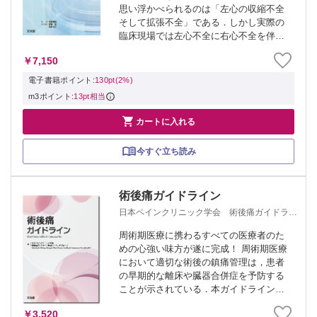
思い浮かべられるのは「左心の収縮不全
そして拡張不全」である．しかし実際の
臨床現場では左心不全に右心不全を伴
い，入退院を繰り返す難治性の患者に困
￥7,150
ることがしばしばである． HFpEFの増
加，外科治療の進歩による成人先天性心
電子書籍ポイント:
130pt(2%)
疾患の増...
m3ポイント:
13pt相当

カートに入れる
今すぐ立ち読み
術後痛ガイドライン
日本ペインクリニック学会 術後痛ガイドライ
ン作成ワーキンググループ
周術期医療に携わるすべての医療者のた
めの心強い味方が遂に完成！ 周術期医療
において適切な術後の鎮痛管理は，患者
の早期的な離床や臓器合併症を予防する
ことが示されている．本ガイドライン
は，術中から予防的に開始する術後鎮痛
￥3,520
法や術式に応じた鎮痛法に加え，QOLの