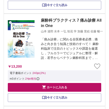
今すぐ立ち読み
麻酔科プラクティス 7 痛み診療 All
in One
山本 達郎 水本 一弘 垣花 学 加藤 里絵 佐藤 暢一
「痛み診療」に関わる全医療者必携．痛
みと向き合う知識と技術のすべて！ 麻酔
科臨床で注目のトピックスや課題を厳選
し，フルカラーでビジュアルに整理・解
説．若手からベテラン麻酔科医まで，臨
床で役立つ最新かつ最良のテーマを提供
￥13,200
する「麻酔科プラクティス」シリーズ．
第7巻は，麻酔科の大切なサブスペシャル
電子書籍ポイント:
240pt(2%)
ティ「痛...
m3ポイント:
24pt相当

カートに入れる
今すぐ立ち読み