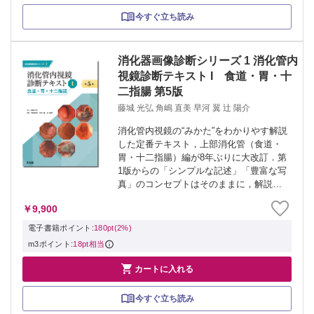
今すぐ立ち読み
消化器画像診断シリーズ 1 消化管内
視鏡診断テキスト I 食道・胃・十
二指腸 第5版
藤城 光弘 角嶋 直美 早河 翼 辻 陽介
消化管内視鏡の“みかた”をわかりやす解説
した定番テキスト，上部消化管（食道・
胃・十二指腸）編が8年ぶりに大改訂．第
1版からの「シンプルな記述」「豊富な写
真」のコンセプトはそのままに，解説と
写真を刷新し，自己免疫性胃炎や噴門部
￥9,900
癌など新たな疾患も追加．H. pylori 感染
に基づく胃炎分類も整理され，...
電子書籍ポイント:
180pt(2%)
m3ポイント:
18pt相当

カートに入れる
今すぐ立ち読み