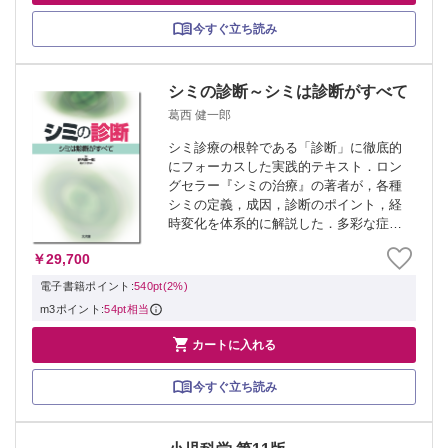
今すぐ立ち読み
シミの診断～シミは診断がすべて
葛西 健一郎
シミ診療の根幹である「診断」に徹底的
にフォーカスした実践的テキスト．ロン
グセラー『シミの治療』の著者が，各種
シミの定義，成因，診断のポイント，経
時変化を体系的に解説した．多彩な症例
を通じて診断までの思考プロセスや鑑別
￥29,700
のポイントを具体的に紹介した症例集は
必見．同じ患者に異なる成因のシミが混
電子書籍ポイント:
540pt(2%)
在するケース...
m3ポイント:
54pt相当

カートに入れる
今すぐ立ち読み