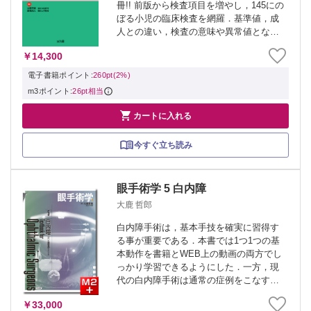
冊!! 前版から検査項目を増やし，145にの
ぼる小児の臨床検査を網羅．基準値，成
人との違い，検査の意味や異常値となる
メカニズムなどをわかりやすく解説し，
￥14,300
総合的な評価とともに，個別事情に照ら
した応用的解釈も行えるよう，データ解
電子書籍ポイント:
260pt(2%)
釈の...
m3ポイント:
26pt相当

カートに入れる
今すぐ立ち読み
眼手術学 5 白内障
大鹿 哲郎
白内障手術は，基本手技を確実に習得す
る事が重要である．本書では1つ1つの基
本動作を書籍とWEB上の動画の両方でし
っかり学習できるようにした．一方，現
代の白内障手術は通常の症例をこなすだ
けでは十分とは言えない．基本手技をマ
￥33,000
スターした次のステップとして，本書で