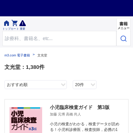


書籍
メニュー
トップ
カート
重要
m3.com 電子書籍
文光堂
文光堂：1,380件
おすすめ順
20件
小児臨床検査ガイド 第3版
加藤 元博 高橋 尚人
小児の検査がわかる，検査データが読め
る！小児科診療医，検査技師，必携の1