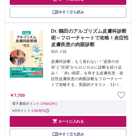
今すぐ立ち読み
Dr. 鶴田のアルゴリズム皮膚科診断
術～フローチャートで攻略！炎症性
皮膚疾患の肉眼診断
鶴田 大輔
皮膚科診断，もう迷わない！“皮疹の分
布”と“症状”からロジカルに診断を絞り込
み！ 「赤い病変」を有する皮膚疾患－炎
症性皮膚疾患の肉眼診断をフローチャー
トで攻略する，実践的テキスト．11パタ
ーンの“皮疹の分布”と3つの“症状（痒い？
￥7,700
痛い？無症候？）”から論理的に診断を絞
り込むアルゴリズムを提示し，多数...
電子書籍ポイント:
140pt(2%)
m3ポイント:
14pt相当

カートに入れる
今すぐ立ち読み