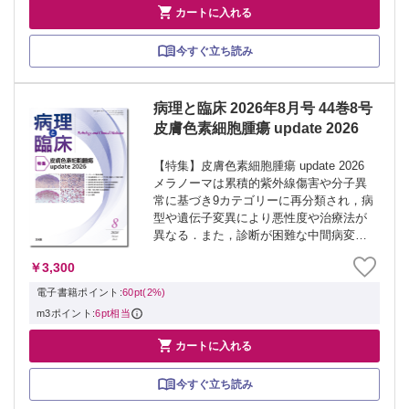

カートに入れる
今すぐ立ち読み
病理と臨床 2026年8月号 44巻8号
皮膚色素細胞腫瘍 update 2026
【特集】皮膚色素細胞腫瘍 update 2026
メラノーマは累積的紫外線傷害や分子異
常に基づき9カテゴリーに再分類され，病
型や遺伝子変異により悪性度や治療法が
異なる．また，診断が困難な中間病変の
存在も課題である．本企画では最新の治
￥3,300
療法や統合分類，診断用語，免疫染色等
を皮膚科医と皮膚病理医が解説して...
電子書籍ポイント:
60pt(2%)
m3ポイント:
6pt相当

カートに入れる
今すぐ立ち読み