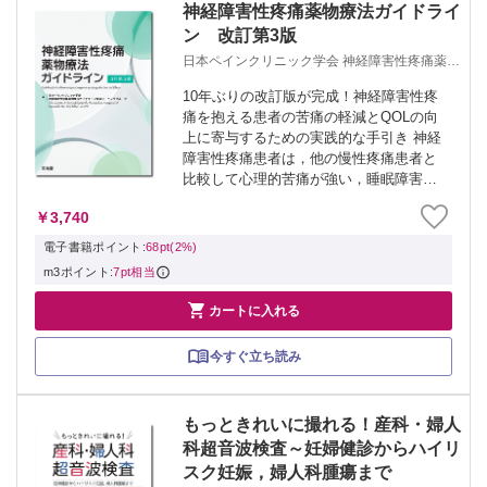
神経障害性疼痛薬物療法ガイドライ
ン 改訂第3版
日本ペインクリニック学会 神経障害性疼痛薬物
療法ガイドライン作成ワーキンググループ
10年ぶりの改訂版が完成！神経障害性疼
痛を抱える患者の苦痛の軽減とQOLの向
上に寄与するための実践的な手引き 神経
障害性疼痛患者は，他の慢性疼痛患者と
比較して心理的苦痛が強い，睡眠障害が
多いなど，QOLに深刻な影響があるとさ
￥3,740
れている．神経障害性疼痛に使用する薬
物については，不適切な処方に伴う有害
電子書籍ポイント:
68pt(2%)
な副...
m3ポイント:
7pt相当

カートに入れる
今すぐ立ち読み
もっときれいに撮れる！産科・婦人
科超音波検査～妊婦健診からハイリ
スク妊娠，婦人科腫瘍まで