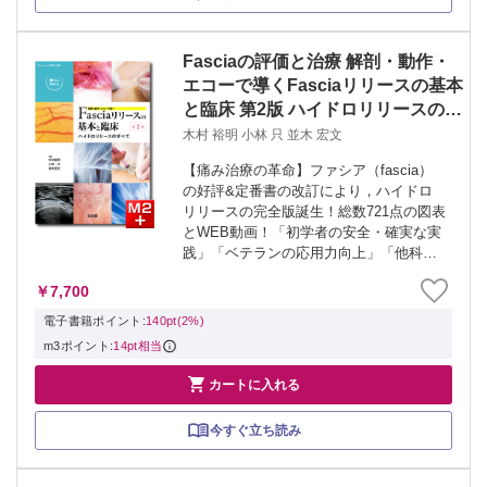
Fasciaの評価と治療 解剖・動作・
エコーで導くFasciaリリースの基本
と臨床 第2版 ハイドロリリースのす
べて
木村 裕明 小林 只 並木 宏文
【痛み治療の革命】ファシア（fascia）
の好評&定番書の改訂により，ハイドロ
リリースの完全版誕生！総数721点の図表
とWEB動画！「初学者の安全・確実な実
践」「ベテランの応用力向上」「他科・
多職種連携」を促す！ 解剖学・動作分
￥7,700
析・エコー技術を基にfasciaハイドロリ
リースを解説した初版はこの分野...
電子書籍ポイント:
140pt(2%)
m3ポイント:
14pt相当

カートに入れる
今すぐ立ち読み