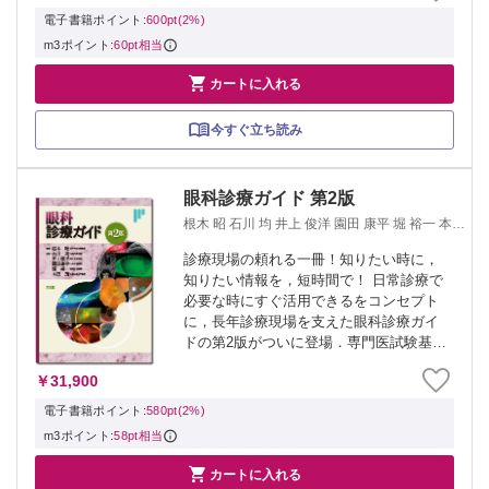
は特殊例・難治例を網羅し，如何なる症
電子書籍ポイント:
600pt(2%)
例にも対...
m3ポイント:
60pt相当

カートに入れる
今すぐ立ち読み
眼科診療ガイド 第2版
根木 昭 石川 均 井上 俊洋 園田 康平 堀 裕一 本田
茂
診療現場の頼れる一冊！知りたい時に，
知りたい情報を，短時間で！ 日常診療で
必要な時にすぐ活用できるをコンセプト
に，長年診療現場を支えた眼科診療ガイ
ドの第2版がついに登場．専門医試験基準
に準拠した疾患に加え，稀少疾患，新し
￥31,900
い概念の疾患，不定愁訴への対応やリス
クマネジメントまで盛り込んだ最新版．
電子書籍ポイント:
580pt(2%)
診療ガイ...
m3ポイント:
58pt相当

カートに入れる