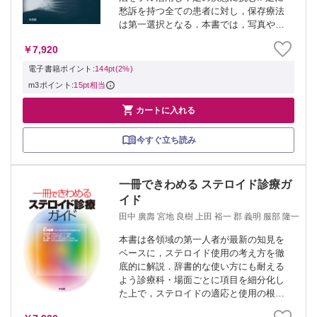
愁訴を持つ全ての患者に対し，保存療法
は第一選択となる．本書では，写真や図
を多用し，疾患ごとに，疫学的データか
￥7,920
ら考えたリスクを軽減するための生活指
導，日々解明される病態から考えられた
電子書籍ポイント:
144pt(2%)
新しい運...
m3ポイント:
15pt相当

カートに入れる
今すぐ立ち読み
一冊できわめる ステロイド診療ガ
イド
田中 廣壽 宮地 良樹 上田 裕一 郡 義明 服部 隆一
本書は各領域の第一人者が最新の知見を
ベースに，ステロイド使用の考え方を徹
底的に解説．辞書的な使い方にも耐える
よう診療科・場面ごとに項目を細分化し
た上で，ステロイドの適応と使用の根拠
を明確に記載した．各領域における，現