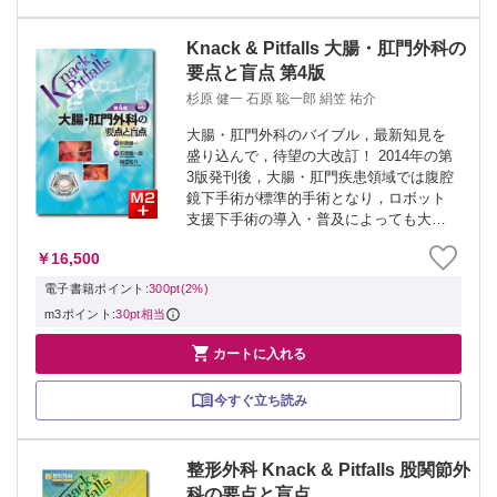
Knack & Pitfalls 大腸・肛門外科の
要点と盲点 第4版
杉原 健一 石原 聡一郎 絹笠 祐介
大腸・肛門外科のバイブル，最新知見を
盛り込んで，待望の大改訂！ 2014年の第
3版発刊後，大腸・肛門疾患領域では腹腔
鏡下手術が標準的手術となり，ロボット
支援下手術の導入・普及によっても大き
く進歩した．さらに，大腸腫瘍の診断
￥16,500
学・治療法の進歩や，腫瘍学的新知見，
遺伝子医療の進歩も相まって，ますます
電子書籍ポイント:
300pt(2%)
進展が...
m3ポイント:
30pt相当

カートに入れる
今すぐ立ち読み
整形外科 Knack & Pitfalls 股関節外
科の要点と盲点