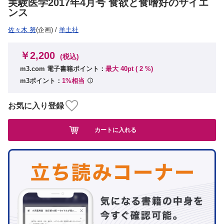
実験医学2017年4月号 食欲と食嗜好のサイエ
ンス
佐々木 努
(企画)
/
羊土社
￥2,200
(税込)
m3.com 電子書籍ポイント：
最大 40pt (
2
%)
m3ポイント：
1%相当
お気に入り登録
カートに入れる