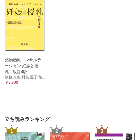
薬物治療コンサルテ
ーション 妊娠と授
乳 改訂4版
伊藤 真也 村島 温子 後...
￥9,900
立ち読みランキング
1
2
3