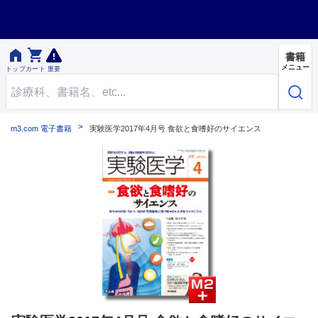


書籍
メニュー
トップ
カート
重要
m3.com 電子書籍
実験医学2017年4月号 食欲と食嗜好のサイエンス