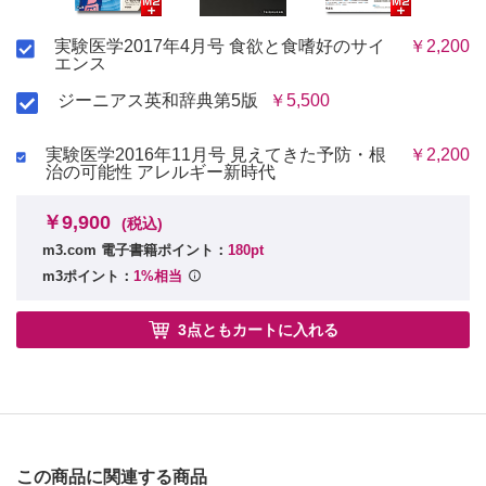
・構造生命科学の現状と今後
実験医学2017年4月号 食欲と食嗜好のサイ
￥2,200
関連情報
エンス
・INFORMATION 人材／大学院生／セミナーなどの情報
ジーニアス英和辞典第5版
￥5,500
・Quiz 実験医学からの挑戦状
実験医学2016年11月号 見えてきた予防・根
￥2,200
治の可能性 アレルギー新時代
￥9,900
(税込)
m3.com 電子書籍ポイント：
180pt
m3ポイント：
1%相当
3点ともカートに入れる
この商品に関連する商品