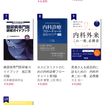
￥4,400
7
8
9
糖尿病専門医研修ガ
ホスピタリストのた
患者さんを総合的に
イドブック 改訂第
めの内科診療フロー
診るための 内科外
10版
チャート第3版
来これ一冊、必携書
日本糖尿病学会
髙岸 勝繁 上田 剛士
大玉 信一
￥9,680
￥8,800
￥9,680
10