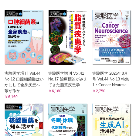
実験医学増刊 Vol.44
実験医学増刊 Vol.41
実験医学 2026年8月
No.12 口腔細菌叢はい
No.17 治療標的がみえ
号 Vol.44 No.13 特集
かにして全身疾患へ
てきた脂質疾患学
1：Cancer Neurosc...
繋がるか
￥6,160
￥2,750
￥6,160