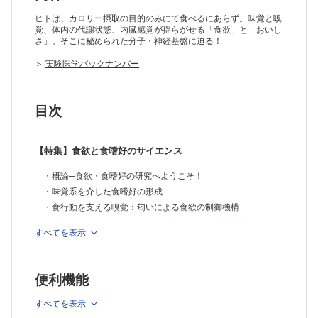
ヒトは、カロリー摂取の目的のみにて食べるにあらず。味覚と嗅
覚、体内の代謝状態、内臓感覚が揺らがせる「食欲」と「おいし
さ」。そこに秘められた分子・神経基盤に迫る！
＞
実験医学バックナンバー
目次
【特集】食欲と食嗜好のサイエンス
・概論─食欲・食嗜好の研究へようこそ！
・味覚系を介した食嗜好の形成
・食行動を支える嗅覚：匂いによる食欲の制御機構
・食関連ホルモンの求心性迷走神経を介した情報伝達による摂
すべてを表示
食調節機構
・血液脳関門を介した栄養情報伝達による食欲の制御
・恒常的摂食調節機構と食嗜好性制御機構との関連
便利機能
・感覚・情動・学習を介した食嗜好とその脳基盤
・摂食調節における性差と性ホルモンの役割
すべてを表示