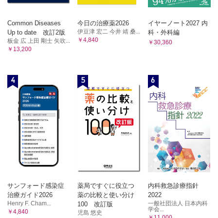
Common Diseases
今日の治療薬2026
イヤーノート2027 内
伊豆津 宏二 今井 靖 桑...
Up to date 改訂2版
科・外科編
￥4,840
板金 広 上田 剛士 矢吹...
￥30,360
￥13,200
4
5
6
サンフォード感染症
薬局ですぐに役立つ
内科救急診療指針
治療ガイド2026
薬の比較と使い分け
2022
Henry F. Cham...
一般社団法人 日本内科
100 改訂版
学会...
￥4,840
児島 悠史
￥11,000