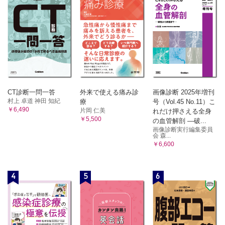
CT診断一問一答
外来で使える痛み診
画像診断 2025年増刊
村上 卓道 神田 知紀
療
号（Vol.45 No.11）こ
￥6,490
片岡 仁美
れだけ押さえる全身
￥5,500
の血管解剖 ―破...
画像診断実行編集委員
会 森...
￥6,600
4
5
6