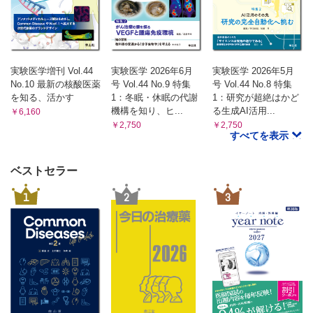
実験医学増刊 Vol.44
実験医学 2026年6月
実験医学 2026年5月
No.10 最新の核酸医薬
号 Vol.44 No.9 特集
号 Vol.44 No.8 特集
を知る、活かす
1：冬眠・休眠の代謝
1：研究が超絶はかど
機構を知り、ヒ...
る生成AI活用...
￥6,160
￥2,750
￥2,750
すべてを表示
ベストセラー
1
2
3