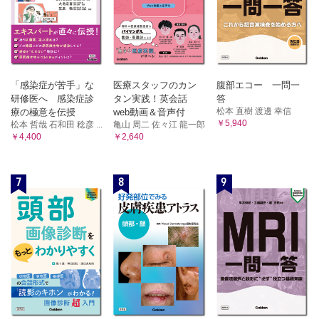
「感染症が苦手」な
医療スタッフのカン
腹部エコー 一問一
研修医へ 感染症診
タン実践！英会話
答
松本 直樹 渡邊 幸信
療の極意を伝授
web動画＆音声付
￥5,940
松本 哲哉 石和田 稔彦 ...
亀山 周二 佐々江 龍一郎
￥4,400
￥2,640
7
8
9