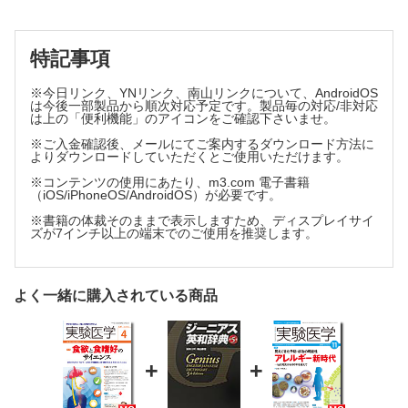
・SBバッファーを用いたDNA電気泳動の時間短縮
いま、がんのクリニカルシークエンスがおもしろい！
特記事項
・がんゲノムデータベースからcfDNAクリニカルシークエンス
へ
※今日リンク、YNリンク、南山リンクについて、AndroidOS
私のメンター
は今後一部製品から順次対応予定です。製品毎の対応/非対応
・Thomas P. Stosselー「実験医学」を体現する指導者
は上の「便利機能」のアイコンをご確認下さいませ。
ラボで実践！コミュニケーション術
※ご入金確認後、メールにてご案内するダウンロード方法に
・「先生，あの学生とは一緒に研究できません...」②
よりダウンロードしていただくとご使用いただけます。
つながる、産と学の手
※コンテンツの使用にあたり、m3.com 電子書籍
・産学連携をより進めるための「透明性の確保」
（iOS/iPhoneOS/AndroidOS）が必要です。
予防医学の扉を開く 食品に秘められたサイエンス
※書籍の体裁そのままで表示しますため、ディスプレイサイ
ズが7インチ以上の端末でのご使用を推奨します。
・吸収されてもされなくても―食品ペプチドの生理作用
ラボレポート留学編
・のどかなレマン湖の畔からーDepartment of basic
neurosciences, University of Geneva
よく一緒に購入されている商品
Opinion
・地方医学生，研究者になる．
+
+
特別掲載記事
Meeting Report