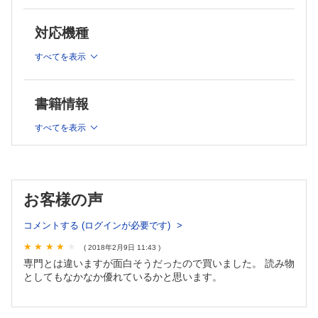
連載
対応機種
News＆Hot Paper Digest
・哺乳類における細胞リプログラミングの発見ー筋線維芽細胞
すべてを表示
から脂肪細胞への転換
・腫瘍内不均一性はグルタミン欠乏により引き起こされる？
・クラスター型プロトカドヘリンの本領発揮なるかー複雑ニュ
書籍情報
ーラルネットワークの結合ルール解明に向けて
・シリコン生命化学の夜明け
すべてを表示
・民間から提供される研究費の活用と情報収集
特別インタビュー
・これでいいのか，日本の医学研究者！ー患者さんのために，
世界のために貢献するということ
お客様の声
カレントトピックス
・補助サブユニットの活用による創薬ー前脳特異的なAMPA受
コメントする (ログインが必要です)
容体阻害剤の発見による副作用の少ないてんかん抑制
・植物の防御機構の新しい一面ー糖トランスポーター制御によ
( 2018年2月9日 11:43 )
る細胞外の糖含量コントロール
専門とは違いますが面白そうだったので買いました。 読み物
・クエイキング欠損はニッチ外でがん幹細胞の幹細胞性を維持
としてもなかなか優れているかと思います。
させる
・低酸素環境による成体マウスでの心臓再生
クローズアップ実験法