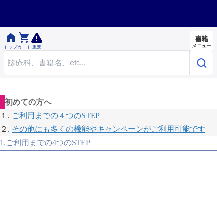


書籍
メニュー
トップ
カート
重要